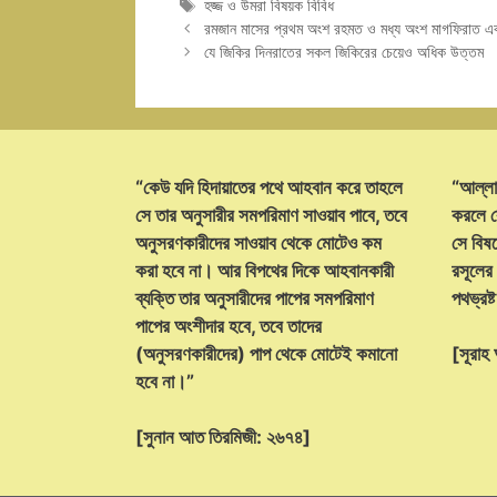
Tags
হজ্জ ও উমরা বিষয়ক বিবিধ
রমজান মাসের প্রথম অংশ রহমত ও মধ্য অংশ মাগফিরাত এবং 
যে জিকির দিনরাতের সকল জিকিরের চেয়েও অধিক উত্তম
“কেউ যদি হিদায়াতের পথে আহবান করে তাহলে
“আল্লা
সে তার অনুসারীর সমপরিমাণ সাওয়াব পাবে, তবে
করলে ক
অনুসরণকারীদের সাওয়াব থেকে মোটেও কম
সে বিষয়
করা হবে না। আর বিপথের দিকে আহবানকারী
রসূলের
ব্যক্তি তার অনুসারীদের পাপের সমপরিমাণ
পথভ্রষ
পাপের অংশীদার হবে, তবে তাদের
(অনুসরণকারীদের) পাপ থেকে মোটেই কমানো
[সূরা
হবে না।”
[সুনান আত তিরমিজী: ২৬৭৪]