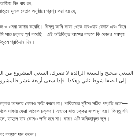
ুল আজিজ বিন বায রহ.
োত্তর মূলক বেতার অনুষ্ঠানে প্রশ্ন করা হয় যে,
ও ওমরা আদায় করেছি। কিন্তু আমি সাফা থেকে মারওয়ায় যেতাম এবং ফিরে
 সাত চক্কর পূর্ণ করেছি। এই অতিরিক্ত অংশের কারণে কি কোনও সমস্যা
্তম প্রতিদান দিন।
السعي صحيح والسبعة الزائدة لا تضرك، السعي المشروع من ال
إلى الصفا شوط ثاني وهكذا، فإذا سعى أربعة عشر فالمشروع م
ক্কর আপনার কোনও ক্ষতি করবে না। শারিয়তের দৃষ্টিতে সঠিক পদ্ধতি হলো—
থেকে সাফায় ফেরা আরেক চক্কর। এভাবে সাত চক্কর সম্পন্ন হয়। কিন্তু যদি
েলে, তাহলে তার কোনও ক্ষতি হবে না। কারণ এটি অনিচ্ছাকৃত ভুল।
বং কল্যাণ দান করুন।