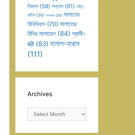
সন্তান
(61)
নিরসন
(58)
সহীহ
সালাতের
হাদীস
(36)
সাদাকাহ
(28)
সালাতের
বিধিবিধান
(70)
বিবিধ মাসায়েল
(84)
স্বামী-
হালাল-হারাম
স্ত্রী
(83)
(111)
Archives
Archives