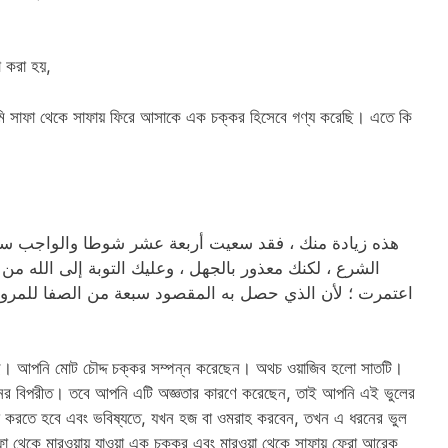
া করা হয়,
মি সাফা থেকে সাফায় ফিরে আসাকে এক চক্কর হিসেবে গণ্য করেছি। এতে কি
هذه زيادة منك ، فقد سعيت أربعة عشر شوطا والواجب سبعة 
الشرع ، لكنك معذور بالجهل ، وعليك التوبة إلى الله من
اعتمرت ؛ لأن الذي حصل به المقصود سبعة من الصفا للمروة ث
ে। আপনি মোট চৌদ্দ চক্কর সম্পন্ন করেছেন। অথচ ওয়াজিব হলো সাতটি।
নের বিপরীত। তবে আপনি এটি অজ্ঞতার কারণে করেছেন, তাই আপনি এই ভুলের
া করতে হবে এবং ভবিষ্যতে, যখন হজ বা ওমরাহ করবেন, তখন এ ধরনের ভুল
ফা থেকে মারওয়ায় যাওয়া এক চক্কর এবং মারওয়া থেকে সাফায় ফেরা আরেক