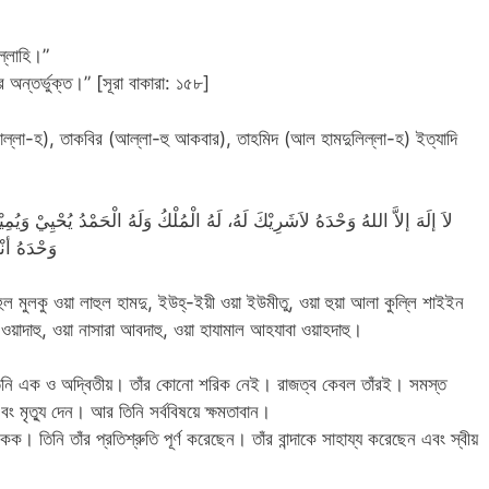
ল্লাহি।”
র অন্তর্ভুক্ত।” [সূরা বাকারা: ১৫৮]
লাল্লা-হ), তাকবির (আল্লা-হু আকবার), তাহমিদ (আল হামদুলিল্লা-হ) ইত্যাদি
لاَ إلَهَ إلاَّ اللهُ وَحْدَهُ لاَشَرِيْكَ لَهُ، لَهُ الْمُلْكُ وَلَهُ الْحَمْدُ يُحْيِيْ وَيُم
وَحْدَهُ أن
াহুল মুলকু ওয়া লাহুল হামদু, ইউহ্-ইয়ী ওয়া ইউমীতু, ওয়া হুয়া আলা কুল্লি শাইইন
ওয়াদাহু, ওয়া নাসারা আবদাহু, ওয়া হাযামাল আহযাবা ওয়াহদাহু।
িনি এক ও অদ্বিতীয়। তাঁর কোনো শরিক নেই। রাজত্ব কেবল তাঁরই। সমস্ত
ং মৃত্যু দেন। আর তিনি সর্ববিষয়ে ক্ষমতাবান।
িনি তাঁর প্রতিশ্রুতি পূর্ণ করেছেন। তাঁর বান্দাকে সাহায্য করেছেন এবং স্বীয়