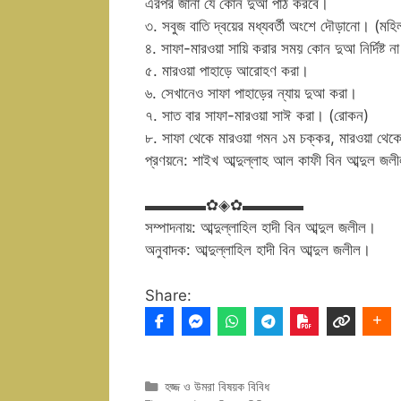
এরপর জানা যে কোন দুআ পাঠ করবে।
৩. সবুজ বাতি দ্বয়ের মধ্যবর্তী অংশে দৌড়ানো। (মহি
৪. সাফা-মারওয়া সায়ি করার সময় কোন দুআ নির্দিষ্ট
৫. মারওয়া পাহাড়ে আরোহণ করা।
৬. সেখানেও সাফা পাহাড়ের ন্যায় দুআ করা।
৭. সাত বার সাফা-মারওয়া সাঈ করা। (রোকন)
৮. সাফা থেকে মারওয়া গমন ১ম চক্কর, মারওয়া থেকে
প্রণয়নে: শাইখ আব্দুল্লাহ আল কাফী বিন আব্দুল জলীল
▬▬▬▬✿◈✿▬▬▬▬
সম্পাদনায়: আব্দুল্লাহিল হাদী বিন আব্দুল জলীল।
অনুবাদক: আব্দুল্লাহিল হাদী বিন আব্দুল জলীল।
Share:
Categories
হজ্জ ও উমরা বিষয়ক বিবিধ