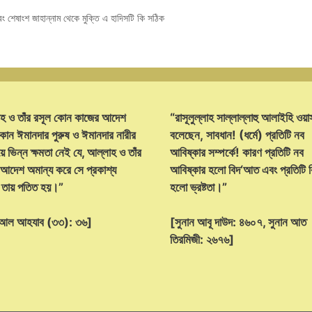
শেষাংশ জাহান্নাম থেকে মুক্তি এ হাদিসটি কি সঠিক
হ ও তাঁর রসূল কোন কাজের আদেশ
“রাসূলুল্লাহ সাল্লাল্লাহু আলাইহি ওয়া
োন ঈমানদার পুরুষ ও ঈমানদার নারীর
বলেছেন, সাবধান! (ধর্মে) প্রতিটি নব
ে ভিন্ন ক্ষমতা নেই যে, আল্লাহ ও তাঁর
আবিষ্কার সম্পর্কে! কারণ প্রতিটি নব
 আদেশ অমান্য করে সে প্রকাশ্য
আবিষ্কার হলো বিদ‘আত এবং প্রতিটি
্ট তায় পতিত হয়।”
হলো ভ্রষ্টতা।”
হ আল আহযাব (৩৩): ৩৬]
[সুনান আবূ দাউদ: ৪৬০৭, সুনান আত
তিরমিজী: ২৬৭৬]