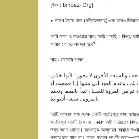
[উৎস: binbaz–Org]
▪️ শাইখ ইবনে বাজ (রহিমাহুল্লাহ)-কে আরও জিজ্ঞাস
আমি সাফা ও মারওয়ার মাঝে সায়ি করেছি। কিন্তু আ
আমার কোনও সমস্যা হবে?
শাইখ উত্তরে বলেন:
، والسبعة الأخرى لا تجوز ؛ لأنها خلاف
 ذلك ، وعدم العود إلى مثلها إذا حججت أو
م من المروة للصفا ، تبدأ بالصفا وتختم
بالمروة ، سبعة أشواط
“এটি আপনার পক্ষ থেকে একটি অতিরিক্ত কাজ হয়েছ
অতিরিক্ত সাতটি বৈধ নয়। কারণ এটি শরিয়তের বিধা
জন্য ক্ষমার যোগ্য। আপনাকে আল্লাহর দরবারে তওব
পুনরায় করা যাবে না। কারণ যথাযথ পদ্ধতি হলো—সা