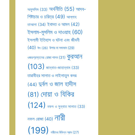
অর্থনীতি
(55)
আদব-
অমুসলিম
(33)
শিষ্টাচার ও চরিত্র
(49)
আল্লাহ
ইবাদত ও আমল
(42)
তাআলা
(34)
ইসলাম-মুসলিম ও দাওয়াহ
(60)
ইসলামী ইতিহাস ও ঘটনা এবং জীবনী
(40)
উপায় বা সমাধান
(29)
ঈদ
(26)
কুরআন
ওজরগ্রস্তদের রোজা পালন
(31)
(103)
জান্নাত-জাহান্নাম
(33)
তারাবীহর সালাত ও লাইলাতুল কদর
দুর্বল ও জাল হাদীস
(44)
দোয়া ও যিকির
(81)
(124)
নফল ও সুন্নাত সালাত
(33)
নারী
নফল রোজা
(40)
(199)
নারীদের বিভিন্ন স্রাব
(27)