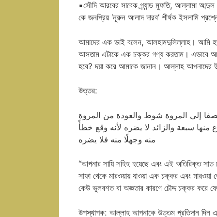
▪️সৌদি আরবের সাবেক গ্র্যান্ড মুফতি, আল্লামা আব্দ
কে জনপ্রিয় ‘নূরুন আলাদ দারব’ শীর্ষক ইসলামি প্রশ্ন
আমাদের এক ভাই বলেন, আলহামদুলিল্লাহ। আমি হজ 
আসতাম এটাকে এক চক্কর গণ্য করতাম। এভাবে আমি
হবে? দয়া করে আমাকে জানান। আল্লাহ আপনাদের উত
উত্তর:
صفا إلى المروة شوط والعودة من المروة
نها سبعة والزائد لا يضره لأنه وقع خطأً
منه وجهلًا منه فلا يضره
“আপনার সায়ি সহিহ হয়েছে এবং এই অতিরিক্ত সাত চ
সাফা থেকে মারওয়ায় যাওয়া এক চক্কর এবং মারওয়া 
কেউ ভুলবশত বা অজ্ঞতার কারণে চৌদ্দ চক্কর করে ফ
উপস্থাপক: আল্লাহ আপনাকে উত্তম প্রতিদান দিন এ