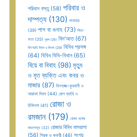
পরিবার ও
পরিধান বস্তু
(58)
দাম্পত্য
(130)
পানাহার
পাপ বা গুনাহ
(73)
(39)
পিতা-
বিদ’আত
(67)
মাতা
(35)
পুরুষ
(26)
বিবিধ প্রসঙ্গ
বিদ’আতি দিবস ও উৎসব
(29)
(64)
বিবিধ বিধি-বিধান
(65)
বিয়ে বা বিবাহ
(98)
মৃত্যু
ও মৃত ব্যক্তি এবং কবর ও
মাজার
(87)
যিলহজ্জ-কুরবানী ও
আরাফা দিবস
(44)
রোগ ব্যাধি ও
রোজা ও
চিকিৎসা
(41)
রমজান
(179)
রোজা ভঙ্গের
রোজার বিবিধ মাসয়ালা
কারণসমূহ
(32)
(56)
সংশয়
শিরক ও কুফুরী
(46)