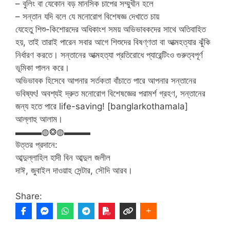
– বুলিং বা যেকোন বড় মানসিক চাপের সম্মুখীন হলে
– সন্তান যদি বলে যে মনোরোগ বিশেষজ্ঞ দেখাতে চায়
যেহেতু শিশু-কিশোরদের অধিকাংশ সময় অভিভাবকদের সাথে অতিবাহিত
হয়, তাই তারাই পারেন সবার আগে শিশুদের বিষণ্ণতা বা আত্মহত্যার ঝুঁকি
নির্ধারণ করতে। সন্তানের আত্মহত্যা প্রতিরোধে প্যারেন্টিংও গুরুত্বপূর্ণ
ভূমিকা পালন করে।
অভিভাবক হিসেবে আপনার সর্তকতা বাঁচাতে পারে আপনার সন্তানের
ভবিষ্যৎ! অবশ্যই দ্রুত মনোরোগ বিশেষজ্ঞের পরামর্শ গ্রহণ, সন্তানের
জন্য হতে পারে life-saving! [banglarkothamala]
আল্লাহু আলাম।
▬▬▬◍❂◍▬▬▬
উত্তর প্রদানে:
আব্দুল্লাহিল হাদী বিন আব্দুল জলীল
দাঈ, জুবাইল দাওয়াহ সেন্টার, সৌদি আরব।
Share: