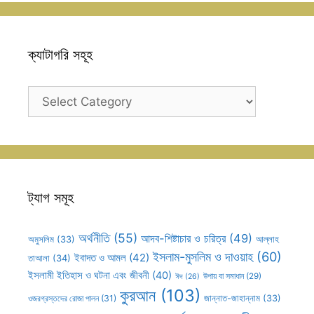
ক্যাটাগরি সহূহ
ক্যাটাগরি
সহূহ
ট্যাগ সমূহ
অর্থনীতি
(55)
আদব-শিষ্টাচার ও চরিত্র
(49)
আল্লাহ
অমুসলিম
(33)
ইসলাম-মুসলিম ও দাওয়াহ
(60)
ইবাদত ও আমল
(42)
তাআলা
(34)
ইসলামী ইতিহাস ও ঘটনা এবং জীবনী
(40)
উপায় বা সমাধান
(29)
ঈদ
(26)
কুরআন
(103)
ওজরগ্রস্তদের রোজা পালন
(31)
জান্নাত-জাহান্নাম
(33)