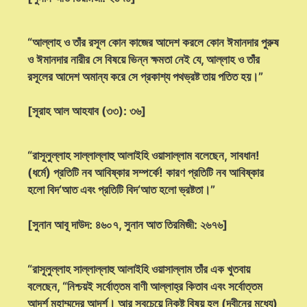
“আল্লাহ ও তাঁর রসূল কোন কাজের আদেশ করলে কোন ঈমানদার পুরুষ
ও ঈমানদার নারীর সে বিষয়ে ভিন্ন ক্ষমতা নেই যে, আল্লাহ ও তাঁর
রসূলের আদেশ অমান্য করে সে প্রকাশ্য পথভ্রষ্ট তায় পতিত হয়।”
[সূরাহ আল আহযাব (৩৩): ৩৬]
“রাসূলুল্লাহ সাল্লাল্লাহু আলাইহি ওয়াসাল্লাম বলেছেন, সাবধান!
(ধর্মে) প্রতিটি নব আবিষ্কার সম্পর্কে! কারণ প্রতিটি নব আবিষ্কার
হলো বিদ‘আত এবং প্রতিটি বিদ‘আত হলো ভ্রষ্টতা।”
[সুনান আবূ দাউদ: ৪৬০৭, সুনান আত তিরমিজী: ২৬৭৬]
“রাসূলুল্লাহ সাল্লাল্লাহু আলাইহি ওয়াসাল্লাম তাঁর এক খুতবায়
বলেছেন, “নিশ্চয়ই সর্বোত্তম বাণী আল্লাহ্‌র কিতাব এবং সর্বোত্তম
আদর্শ মুহাম্মদের আদর্শ। আর সবচেয়ে নিকৃষ্ট বিষয় হল (দ্বীনের মধ্যে)