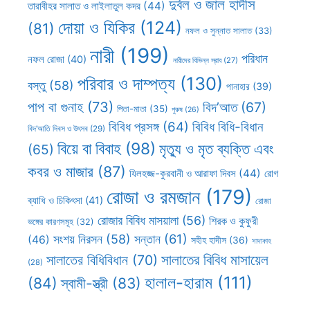
দুর্বল ও জাল হাদীস
তারাবীহর সালাত ও লাইলাতুল কদর
(44)
দোয়া ও যিকির
(124)
(81)
নফল ও সুন্নাত সালাত
(33)
নারী
(199)
পরিধান
নফল রোজা
(40)
নারীদের বিভিন্ন স্রাব
(27)
পরিবার ও দাম্পত্য
(130)
বস্তু
(58)
পানাহার
(39)
পাপ বা গুনাহ
(73)
বিদ’আত
(67)
পিতা-মাতা
(35)
পুরুষ
(26)
বিবিধ প্রসঙ্গ
(64)
বিবিধ বিধি-বিধান
বিদ’আতি দিবস ও উৎসব
(29)
বিয়ে বা বিবাহ
(98)
মৃত্যু ও মৃত ব্যক্তি এবং
(65)
কবর ও মাজার
(87)
যিলহজ্জ-কুরবানী ও আরাফা দিবস
(44)
রোগ
রোজা ও রমজান
(179)
ব্যাধি ও চিকিৎসা
(41)
রোজা
রোজার বিবিধ মাসয়ালা
(56)
শিরক ও কুফুরী
ভঙ্গের কারণসমূহ
(32)
সন্তান
(61)
সংশয় নিরসন
(58)
(46)
সহীহ হাদীস
(36)
সাদাকাহ
সালাতের বিবিধ মাসায়েল
সালাতের বিধিবিধান
(70)
(28)
হালাল-হারাম
(111)
(84)
স্বামী-স্ত্রী
(83)