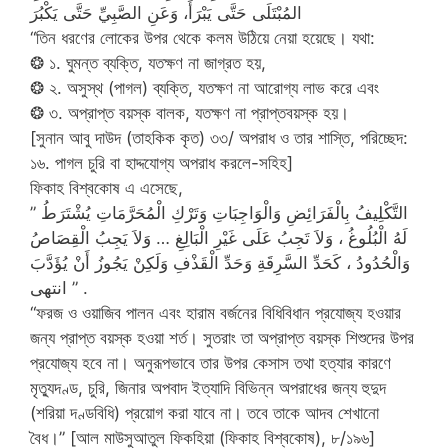
المُبْتَلَى حَتَّى يَبْرَأَ، وَعَنِ الصَّبِيِّ حَتَّى يَكْبُرَ
“তিন ধরণের লোকের উপর থেকে কলম উঠিয়ে নেয়া হয়েছে। যথা:
❂ ১. ঘুমন্ত ব্যক্তি, যতক্ষণ না জাগ্রত হয়,
❂ ২. অসুস্থ (পাগল) ব্যক্তি, যতক্ষণ না আরোগ্য লাভ করে এবং
❂ ৩. অপ্রাপ্ত বয়স্ক বালক, যতক্ষণ না প্রাপ্তবয়স্ক হয়।
[সুনান আবু দাউদ (তাহকিক কৃত) ৩৩/ অপরাধ ও তার শাস্তি, পরিচ্ছেদ:
১৬. পাগল চুরি বা হাদ্দযোগ্য অপরাধ করলে-সহিহ]
ফিকাহ বিশ্বকোষ এ এসেছে,
” التَّكْلِيفُ بِالْفَرَائِضِ وَالْوَاجِبَاتِ وَتَرْكِ الْمُحَرَّمَاتِ يُشْتَرَطُ
لَهُ الْبُلُوغُ ، وَلاَ تَجِبُ عَلَى غَيْرِ الْبَالِغِ … وَلاَ يَجِبُ الْقِصَاصُ
وَالْحُدُودُ ، كَحَدِّ السَّرِقَةِ وَحَدِّ الْقَذْفِ وَلَكِنْ يَجُوزُ أَنْ يُؤَدَّبَ
” انتهى .
“ফরজ ও ওয়াজিব পালন এবং হারাম বর্জনের বিধিবিধান প্রযোজ্য হওয়ার
জন্য প্রাপ্ত বয়স্ক হওয়া শর্ত। সুতরাং তা অপ্রাপ্ত বয়স্ক শিশুদের উপর
প্রযোজ্য হবে না। অনুরূপভাবে তার উপর কেসাস তথা হত্যার কারণে
মৃত্যুদণ্ড, চুরি, জিনার অপবাদ ইত্যাদি বিভিন্ন অপরাধের জন্য হুদুদ
(শরিয়া দণ্ডবিধি) প্রয়োগ করা যাবে না। তবে তাকে আদব শেখানো
বৈধ।” [আল মাউসুআতুল ফিকহিয়া (ফিকাহ বিশ্বকোষ), ৮/১৯৬]