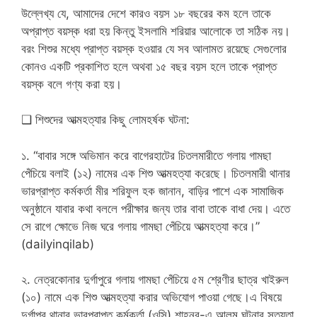
উল্লেখ্য যে, আমাদের দেশে কারও বয়স ১৮ বছরের কম হলে তাকে
অপ্রাপ্ত বয়স্ক ধরা হয় কিন্তু ইসলামি শরিয়ার আলোকে তা সঠিক নয়।
বরং শিশুর মধ্যে প্রাপ্ত বয়স্ক হওয়ার যে সব আলামত রয়েছে সেগুলোর
কোনও একটি প্রকাশিত হলে অথবা ১৫ বছর বয়স হলে তাকে প্রাপ্ত
বয়স্ক বলে গণ্য করা হয়।
❑ শিশুদের আত্মহত্যার কিছু লোমহর্ষক ঘটনা:
১. “বাবার সঙ্গে অভিমান করে বাগেরহাটের চিতলমারীতে গলায় গামছা
পেঁচিয়ে বলাই (১২) নামের এক শিশু আত্মহত্যা করেছে। চিতলমারী থানার
ভারপ্রাপ্ত কর্মকর্তা মীর শরিফুল হক জানান, বাড়ির পাশে এক সামাজিক
অনুষ্ঠানে যাবার কথা বললে পরীক্ষার জন্য তার বাবা তাকে বাধা দেয়। এতে
সে রাগে ক্ষোভে নিজ ঘরে গলায় গামছা পেঁচিয়ে আত্মহত্যা করে।”
(dailyinqilab)
২. নেত্রকোনার দুর্গাপুরে গলায় গামছা পেঁচিয়ে ৫ম শ্রেণীর ছাত্র খাইরুল
(১০) নামে এক শিশু আত্মহত্যা করার অভিযোগ পাওয়া গেছে।এ বিষয়ে
দুর্গাপুর থানার ভারপ্রাপ্ত কর্মকর্তা (ওসি) শাহনুর-এ আলম ঘটনার সত্যতা