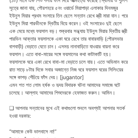
(১০) নামে এক শিশু গলায় ফাঁস দিয়ে আত্মহত্যা করেছে।স্থানীয় ও পুলিশ
সূত্রে জানা যায়, পৌরশহরে ৫নং ওয়ার্ডে মিয়াপাড়া এলাকার দিনমজুর
ইউনুস মিয়ার প্রথম সংসারে তিন ছেলে সন্তান রেখে স্ত্রী মারা যান। পরে
ইউনুস মিয়া পারভীনকে দ্বিতীয় বিয়ে করেন। ওই সংসারেও দুই ছেলে
এক মেয়ে মধ্যে ফয়সাল বড়। শুক্রবার সন্ধ্যায় ইউনুস মিয়ার দ্বিতীয় স্ত্রী
পারভিন আক্তার ফয়সালকে একা ঘরে রেখে তার বাবারবাড়ি (পৌরসভার
বাগবাড়ী) বেড়াতে যেতে চান। এসময় নানাবাড়িতে যাওয়ার বায়না করে
ফয়সাল। এতে বাবা-মায়ের সঙ্গে ফয়সালের কথা কাটাকাটি হয়।
ফয়সালকে ঘরে একা রেখে বাবা-মা বেড়াতে চলে যায়। এতে অভিমান করে
রাত সাড়ে ৮টার দিকে সবার অজান্তে নিজ ঘরে ফয়সাল ঘরের সিলিংয়ের
সঙ্গে কাপড় পেঁচিয়ে ফাঁস দেয়। [jugantor]
এমন শত শত লোম হর্ষক ও হৃদয় বিদারক ঘটনা আমাদের সমাজে ঘটে
চলেছে। আল্লাহ আমাদের শিশুদেরকে হেফাজত করুন। আমিন।
❑ আপনার সন্তানের মুখে এই কথাগুলো শুনলে অবশ্যই আপনার সতর্ক
হওয়া দরকার:
“আমাকে কেউ ভালবাসে না!”