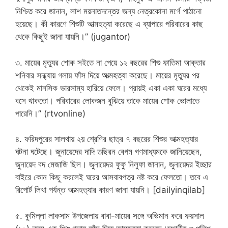
নিশ্চিত করে জানান, লাশ ময়নাতদন্তের জন্য নেত্রকোনা মর্গে পাঠানো
হয়েছে। কী কারণে শিশুটি আত্মহত্যা করেছে এ ব্যাপারে পরিবারের কাছ
থেকে কিছুই জানা যায়নি।” (jugantor)
৩. মায়ের মৃত্যুর শোক সইতে না পেয়ে ১২ বছরের শিশু ফাতিমা আক্তার
শনিবার সন্ধ্যায় গলায় ফাঁস দিয়ে আত্মহত্যা করেছে। মায়ের মৃত্যুর পর
থেকেই মানসিক ভারসাম্য হারিয়ে ফেলে। প্রায়ই একা একা ঘরের মধ্যে
বসে থাকতো। পরিবারের লোকজন বুঝিয়ে তাকে মায়ের শোক ভোলাতে
পারেনি।” (rtvonline)
৪. ফরিদপুরের সালথায় ২য় শ্রেণির ছাত্র ৭ বছরের শিশুর আত্মহত্যার
ঘটনা ঘটেছে। জুনায়েদের দাদি তছিরন বেগম গণমাধ্যমকে জানিয়েছেন,
জুনায়েদ বদ মেজাজি ছিল। জুনায়েদর ফুফু নিলুফা জানান, জুনায়েদর ইচ্ছার
বাইরে কোন কিছু করলেই ঘরের আসবাবপত্র নষ্ট করে ফেলতো। তবে এ
রিপোর্ট লিখা পর্যন্ত আত্মহত্যার কারণ জানা যায়নি। [dailyinqilab]
৫. কুমিল্লা লাকসাম উপজেলায় বাবা-মায়ের সঙ্গে অভিমান করে ফয়সাল