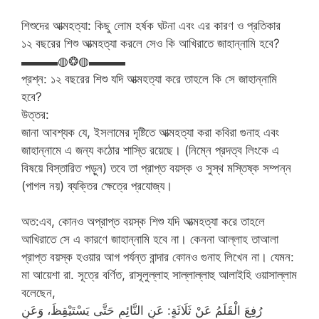
শিশুদের আত্মহত্যা: কিছু লোম হর্ষক ঘটনা এবং এর কারণ ও প্রতিকার
১২ বছরের শিশু আত্মহত্যা করলে সেও কি আখিরাতে জাহান্নামি হবে?
▬▬▬◍❂◍▬▬▬
প্রশ্ন: ১২ বছরের শিশু যদি আত্মহত্যা করে তাহলে কি সে জাহান্নামি
হবে?
উত্তর:
জানা আবশ্যক যে, ইসলামের দৃষ্টিতে আত্মহত্যা করা কবিরা গুনাহ এবং
জাহান্নামে এ জন্য কঠোর শাস্তি রয়েছে। (নিম্নে প্রদত্ব লিংকে এ
বিষয়ে বিস্তারিত পড়ুন) তবে তা প্রাপ্ত বয়স্ক ও সুস্থ মস্তিষ্ক সম্পন্ন
(পাগল নয়) ব্যক্তির ক্ষেত্রে প্রযোজ্য।
অত:এব, কোনও অপ্রাপ্ত বয়স্ক শিশু যদি আত্মহত্যা করে তাহলে
আখিরাতে সে এ কারণে জাহান্নামি হবে না। কেননা আল্লাহ তাআলা
প্রাপ্ত বয়স্ক হওয়ার আগ পর্যন্ত বান্দার কোনও গুনাহ লিখেন না। যেমন:
মা আয়েশা রা. সূত্রে বর্ণিত, রাসূলুল্লাহ সাল্লাল্লাহু আলাইহি ওয়াসাল্লাম
বলেছেন,
رُفِعَ الْقَلَمُ عَنْ ثَلَاثَةٍ: عَنِ النَّائِمِ حَتَّى يَسْتَيْقِظَ، وَعَنِ