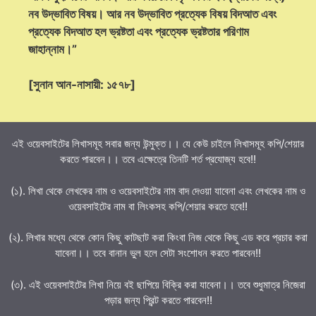
নব উদ্ভাবিত বিষয়। আর নব উদ্ভাবিত প্রত্যেক বিষয় বিদআত এবং
প্রত্যেক বিদআত হল ভ্রষ্টতা এবং প্রত্যেক ভ্রষ্টতার পরিণাম
জাহান্নাম।”
[সুনান আন-নাসায়ী: ১৫৭৮]
এই ওয়েবসাইটের লিখাসমূহ সবার জন্য উন্মুক্ত।। যে কেউ চাইলে লিখাসমূহ কপি/শেয়ার
করতে পারবেন।। তবে এক্ষেত্রে তিনটি শর্ত প্রযোজ্য হবে!!
(১). লিখা থেকে লেখকের নাম ও ওয়েবসাইটের নাম বাদ দেওয়া যাবেনা এবং লেখকের নাম ও
ওয়েবসাইটের নাম বা লিংকসহ কপি/শেয়ার করতে হবে!!
(২). লিখার মধ্যে থেকে কোন কিছু কাটছাট করা কিংবা নিজ থেকে কিছু এড করে প্রচার করা
যাবেনা।। তবে বানান ভুল হলে সেটা সংশোধন করতে পারবেন!!
(৩). এই ওয়েবসাইটের লিখা নিয়ে বই ছাপিয়ে বিক্রি করা যাবেনা।। তবে শুধুমাত্র নিজেরা
পড়ার জন্য প্রিন্ট করতে পারবেন!!