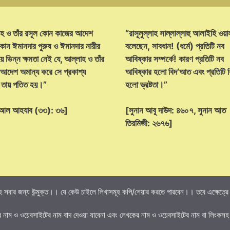
হ ও তাঁর রসূল কোন কাজের আদেশ
“রাসূলুল্লাহ সাল্লাল্লাহু আলাইহি ওয়া
োন ঈমানদার পুরুষ ও ঈমানদার নারীর
বলেছেন, সাবধান! (ধর্মে) প্রতিটি নব
ে ভিন্ন ক্ষমতা নেই যে, আল্লাহ ও তাঁর
আবিষ্কার সম্পর্কে! কারণ প্রতিটি নব
 আদেশ অমান্য করে সে প্রকাশ্য
আবিষ্কার হলো বিদ‘আত এবং প্রতিটি
্ট তায় পতিত হয়।”
হলো ভ্রষ্টতা।”
হ আল আহযাব (৩৩): ৩৬]
[সুনান আবূ দাউদ: ৪৬০৭, সুনান আত
তিরমিজী: ২৬৭৬]
 সবার জন্য উন্মুক্ত।। যে কেউ চাইলে লিখাসমূহ কপি/শেয়ার করতে পারবেন।। তবে এক্ষেত্রে তি
র নাম ও ওয়েবসাইটের নাম বাদ দেওয়া যাবেনা এবং লেখকের নাম ও ওয়েবসাইটের নাম বা লিংকসহ