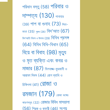
পরিবার ও
পরিধান বস্তু
(58)
দাম্পত্য
(130)
পানাহার
পাপ বা গুনাহ
(73)
(39)
পিতা-
বিদ’আত
(67)
মাতা
(35)
পুরুষ
(26)
বিবিধ প্রসঙ্গ
বিদ’আতি দিবস ও উৎসব
(29)
(64)
বিবিধ বিধি-বিধান
(65)
বিয়ে বা বিবাহ
(98)
মৃত্যু
ও মৃত ব্যক্তি এবং কবর ও
মাজার
(87)
যিলহজ্জ-কুরবানী ও
আরাফা দিবস
(44)
রোগ ব্যাধি ও
রোজা ও
চিকিৎসা
(41)
রমজান
(179)
রোজা ভঙ্গের
রোজার বিবিধ মাসয়ালা
কারণসমূহ
(32)
(56)
সংশয়
শিরক ও কুফুরী
(46)