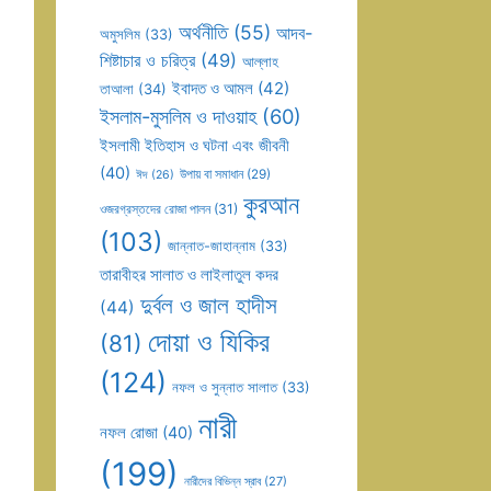
অর্থনীতি
(55)
আদব-
অমুসলিম
(33)
শিষ্টাচার ও চরিত্র
(49)
আল্লাহ
ইবাদত ও আমল
(42)
তাআলা
(34)
ইসলাম-মুসলিম ও দাওয়াহ
(60)
ইসলামী ইতিহাস ও ঘটনা এবং জীবনী
(40)
উপায় বা সমাধান
(29)
ঈদ
(26)
কুরআন
ওজরগ্রস্তদের রোজা পালন
(31)
(103)
জান্নাত-জাহান্নাম
(33)
তারাবীহর সালাত ও লাইলাতুল কদর
দুর্বল ও জাল হাদীস
(44)
দোয়া ও যিকির
(81)
(124)
নফল ও সুন্নাত সালাত
(33)
নারী
নফল রোজা
(40)
(199)
নারীদের বিভিন্ন স্রাব
(27)