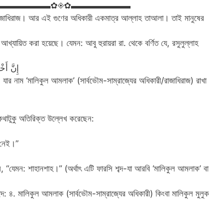
া কি জায়েজ?▬▬▬▬▬▬▬✿◈✿▬▬▬▬▬▬▬
া রাজাধিরাজ। আর এই গুণের অধিকারী একমাত্র আল্লাহ তাআলা।‌ তাই মানুষের
আখ্যায়িত করা হয়েছে। যেমন: আবু হুরায়রা রা. থেকে বর্ণিত যে, রসুলুল্লাহ
إِنَّ أَخ
 যার নাম ‘মালিকুল আমলাক’ (সার্বভৌম-সাম্রাজ্যের অধিকারী/রাজাধিরাজ) রাখা
 কথাটুকু অতিরিক্ত উল্লেখ করেছেন:
 নেই।”
, “যেমন: শাহানশাহ।” (অর্থাৎ এটি ফারসি শব্দ-যা আরবি ‘মালিকুল আমলাক’ বা
ছেদ: ৪. মালিকুল আমলাক (সার্বভৌম-সাম্রাজ্যের অধিকারী) কিংবা মালিকুল মুলুক