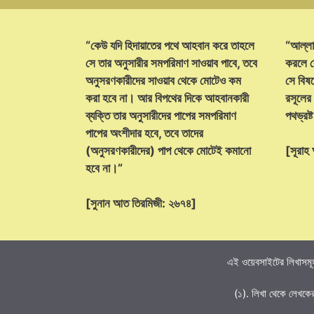
“কেউ যদি হিদায়াতের পথে আহবান করে তাহলে
“আল্লা
সে তার অনুসারীর সমপরিমাণ সাওয়াব পাবে, তবে
করলে ক
অনুসরণকারীদের সাওয়াব থেকে মোটেও কম
সে বিষয়
করা হবে না। আর বিপথের দিকে আহবানকারী
রসূলের
ব্যক্তি তার অনুসারীদের পাপের সমপরিমাণ
পথভ্রষ
পাপের অংশীদার হবে, তবে তাদের
(অনুসরণকারীদের) পাপ থেকে মোটেই কমানো
[সূরা
হবে না।”
[সুনান আত তিরমিজী: ২৬৭৪]
এই ওয়েবসাইটের লিখাসমূহ
(১). লিখা থেকে লেখকে