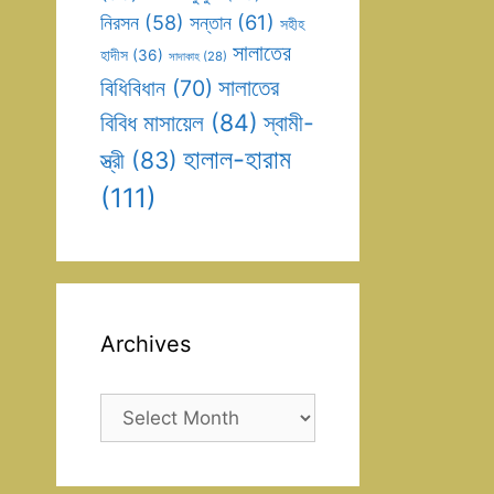
সন্তান
(61)
নিরসন
(58)
সহীহ
সালাতের
হাদীস
(36)
সাদাকাহ
(28)
সালাতের
বিধিবিধান
(70)
বিবিধ মাসায়েল
(84)
স্বামী-
হালাল-হারাম
স্ত্রী
(83)
(111)
Archives
Archives