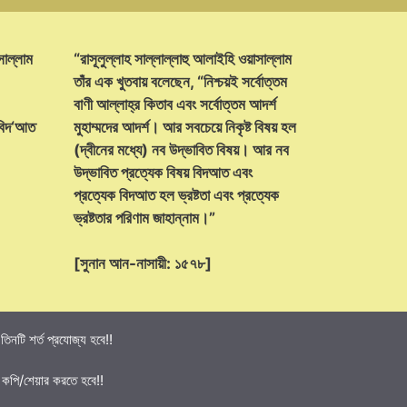
সাল্লাম
“রাসূলুল্লাহ সাল্লাল্লাহু আলাইহি ওয়াসাল্লাম
তাঁর এক খুতবায় বলেছেন, “নিশ্চয়ই সর্বোত্তম
বাণী আল্লাহ্‌র কিতাব এবং সর্বোত্তম আদর্শ
 বিদ‘আত
মুহাম্মদের আদর্শ। আর সবচেয়ে নিকৃষ্ট বিষয় হল
(দ্বীনের মধ্যে) নব উদ্ভাবিত বিষয়। আর নব
উদ্ভাবিত প্রত্যেক বিষয় বিদআত এবং
প্রত্যেক বিদআত হল ভ্রষ্টতা এবং প্রত্যেক
ভ্রষ্টতার পরিণাম জাহান্নাম।”
[সুনান আন-নাসায়ী: ১৫৭৮]
নটি শর্ত প্রযোজ্য হবে!!
 কপি/শেয়ার করতে হবে!!