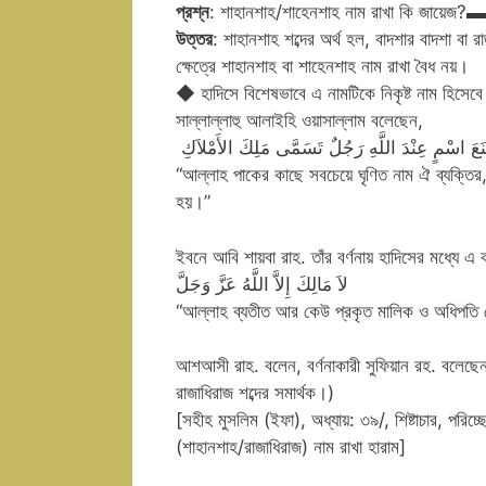
প্রশ্ন
: শাহানশাহ/শাহেনশাহ নাম রাখ
উত্তর
: শাহানশাহ শব্দের অর্থ হল, বাদশার বাদশা ব
ক্ষেত্রে শাহানশাহ বা শাহেনশাহ নাম রাখা বৈধ নয়।
◆ হাদিসে বিশেষভাবে এ নামটিকে নিকৃষ্ট নাম হিসেবে 
সাল্লাল্লাহু আলাইহি ওয়াসাল্লাম বলেছেন,
ْنَعَ اسْمٍ عِنْدَ اللَّهِ رَجُلٌ تَسَمَّى مَلِكَ الأَمْلاَكِ ‏
“আল্লাহ পাকের কাছে সবচেয়ে ঘৃণিত নাম ঐ ব্যক্তির,
হয়।”
ইবনে আবি শায়বা রাহ. তাঁর বর্ণনায় হাদিসের মধ্যে এ
‏ لاَ مَالِكَ إِلاَّ اللَّهُ عَزَّ وَجَلَّ
“আল্লাহ ব্যতীত আর কেউ প্রকৃত মালিক ও অধিপতি
আশআসী রাহ. বলেন, বর্ণনাকারী সুফিয়ান রহ. বলেছেন
রাজাধিরাজ শব্দের সমার্থক।)
[সহীহ মুসলিম (ইফা), অধ্যায়: ৩৯/, শিষ্টাচার, পরিচ্
(শাহানশাহ/রাজাধিরাজ) নাম রাখা হারাম]