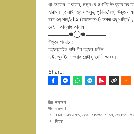
◍ আলেমগণ বলেন, মানুষ যে উপাধির উপযুক্ত নয় অথবা
হারাম। [তাসমিয়াতুল মাওলুদ, পৃষ্ঠা-১/২৩] উক্ত নাম
তবে শুধু শাহ/شاه (রাজা/বাদশা) অথবা শুধু শাহিন/شاهين [বাজপাখি, শাহীন পাখি (এক প্রকার ভারতীয় পাখি)] নামে কোনও সমস্যা
নেই। আল্লাহু আলাম।
▬▬▬▬●◯●▬▬▬▬
উত্তর প্রদানে:
আব্দুল্লাহিল হাদী বিন আব্দুল জলীল
দাঈ, জুবাইল দাওয়াহ সেন্টার, সৌদি আরব।
Share:
Categories
নামকরণ
Tags
নামকরণ
বাংলা ভাষায় নামাজ, রোজা, বেহেশত, দোজখ, ফেরেশতা, সেহর
ফিতরা