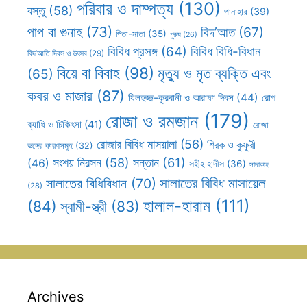
পরিবার ও দাম্পত্য
(130)
বস্তু
(58)
পানাহার
(39)
পাপ বা গুনাহ
(73)
বিদ’আত
(67)
পিতা-মাতা
(35)
পুরুষ
(26)
বিবিধ প্রসঙ্গ
(64)
বিবিধ বিধি-বিধান
বিদ’আতি দিবস ও উৎসব
(29)
বিয়ে বা বিবাহ
(98)
মৃত্যু ও মৃত ব্যক্তি এবং
(65)
কবর ও মাজার
(87)
যিলহজ্জ-কুরবানী ও আরাফা দিবস
(44)
রোগ
রোজা ও রমজান
(179)
ব্যাধি ও চিকিৎসা
(41)
রোজা
রোজার বিবিধ মাসয়ালা
(56)
শিরক ও কুফুরী
ভঙ্গের কারণসমূহ
(32)
সন্তান
(61)
সংশয় নিরসন
(58)
(46)
সহীহ হাদীস
(36)
সাদাকাহ
সালাতের বিবিধ মাসায়েল
সালাতের বিধিবিধান
(70)
(28)
হালাল-হারাম
(111)
(84)
স্বামী-স্ত্রী
(83)
Archives