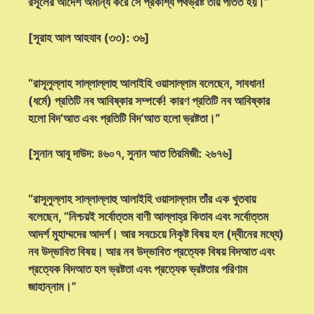
রসূলের আদেশ অমান্য করে সে প্রকাশ্য পথভ্রষ্ট তায় পতিত হয়।”
[সূরাহ আল আহযাব (৩৩): ৩৬]
“রাসূলুল্লাহ সাল্লাল্লাহু আলাইহি ওয়াসাল্লাম বলেছেন, সাবধান!
(ধর্মে) প্রতিটি নব আবিষ্কার সম্পর্কে! কারণ প্রতিটি নব আবিষ্কার
হলো বিদ‘আত এবং প্রতিটি বিদ‘আত হলো ভ্রষ্টতা।”
[সুনান আবূ দাউদ: ৪৬০৭, সুনান আত তিরমিজী: ২৬৭৬]
“রাসূলুল্লাহ সাল্লাল্লাহু আলাইহি ওয়াসাল্লাম তাঁর এক খুতবায়
বলেছেন, “নিশ্চয়ই সর্বোত্তম বাণী আল্লাহ্‌র কিতাব এবং সর্বোত্তম
আদর্শ মুহাম্মদের আদর্শ। আর সবচেয়ে নিকৃষ্ট বিষয় হল (দ্বীনের মধ্যে)
নব উদ্ভাবিত বিষয়। আর নব উদ্ভাবিত প্রত্যেক বিষয় বিদআত এবং
প্রত্যেক বিদআত হল ভ্রষ্টতা এবং প্রত্যেক ভ্রষ্টতার পরিণাম
জাহান্নাম।”