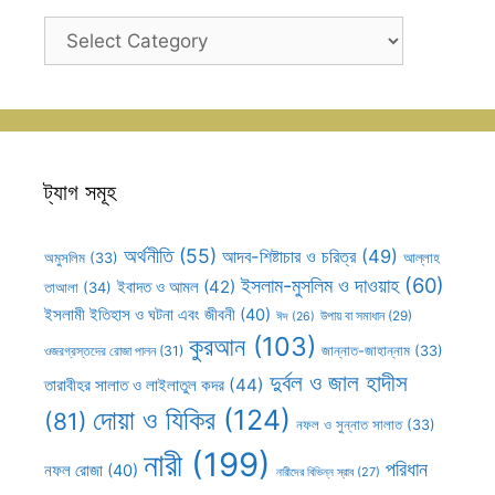
ক্যাটাগরি
সহূহ
ট্যাগ সমূহ
অর্থনীতি
(55)
আদব-শিষ্টাচার ও চরিত্র
(49)
আল্লাহ
অমুসলিম
(33)
ইসলাম-মুসলিম ও দাওয়াহ
(60)
ইবাদত ও আমল
(42)
তাআলা
(34)
ইসলামী ইতিহাস ও ঘটনা এবং জীবনী
(40)
উপায় বা সমাধান
(29)
ঈদ
(26)
কুরআন
(103)
ওজরগ্রস্তদের রোজা পালন
(31)
জান্নাত-জাহান্নাম
(33)
দুর্বল ও জাল হাদীস
তারাবীহর সালাত ও লাইলাতুল কদর
(44)
দোয়া ও যিকির
(124)
(81)
নফল ও সুন্নাত সালাত
(33)
নারী
(199)
পরিধান
নফল রোজা
(40)
নারীদের বিভিন্ন স্রাব
(27)