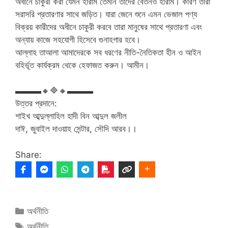
অধীনে চাকুরী করা যেমন হারাম তেমনি তাদের বেতনও হারাম। কারণ তারা
সরাসরি প্রতারণার সাথে জড়িত। যারা জেনে শুনে এমন ভেজাল পণ্য
বিক্রয় কারীদের অধীনে চাকুরী করবে তারা মানুষের সাথে প্রতারণা এবং
অন্যায় কাজে সহযোগী হিসেবে গুনাহগার হবে।
আল্লাহ তাআলা আমাদেরকে সব ধরণের নীতি-নৈতিকতা হীন ও আইন
বহির্ভূত কার্যক্রম থেকে হেফাজত করুন। আমীন।
▬▬▬
🔸
🔷
🔸
▬▬▬
উত্তর প্রদানে:
শাইখ আব্দুল্লাহিল হাদী বিন আব্দুল জলীল
দাঈ, জুবাইল দাওয়াহ সেন্টার, সৌদি আরব।।
Share:
Categories
অর্থনীতি
Tags
অর্থনীতি