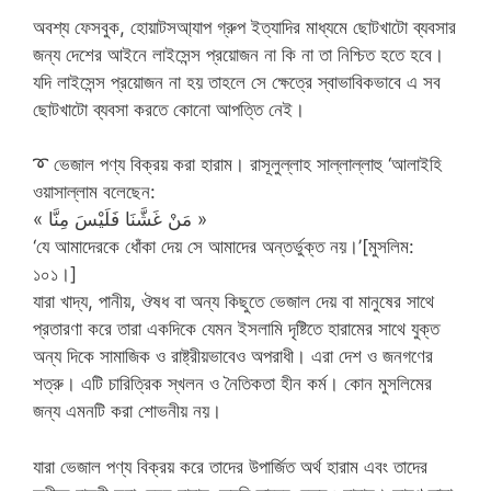
অবশ্য ফেসবুক, হোয়াটসআ্যাপ গ্রুপ ইত্যাদির মাধ্যমে ছোটখাটো ব্যবসার
জন্য দেশের আইনে লাইসেন্স প্রয়োজন না কি না তা নিশ্চিত হতে হবে।
যদি লাইসেন্স প্রয়োজন না হয় তাহলে সে ক্ষেত্রে স্বাভাবিকভাবে এ সব
ছোটখাটো ব্যবসা করতে কোনো আপত্তি নেই।
➰
ভেজাল পণ্য বিক্রয় করা হারাম। রাসূলুল্লাহ সাল্লাল্লাহু ‘আলাইহি
ওয়াসাল্লাম বলেছেন:
« مَنْ غَشَّنَا فَلَيْسَ مِنَّا »
‘যে আমাদেরকে ধোঁকা দেয় সে আমাদের অন্তর্ভুক্ত নয়।’[মুসলিম:
১০১।]
যারা খাদ্য, পানীয়, ঔষধ বা অন্য কিছুতে ভেজাল দেয় বা মানুষের সাথে
প্রতারণা করে তারা একদিকে যেমন ইসলামি দৃষ্টিতে হারামের সাথে যুক্ত
অন্য দিকে সামাজিক ও রাষ্ট্রীয়ভাবেও অপরাধী। এরা দেশ ও জনগণের
শত্রু। এটি চারিত্রিক স্খলন ও নৈতিকতা হীন কর্ম। কোন মুসলিমের
জন্য এমনটি করা শোভনীয় নয়।
যারা ভেজাল পণ্য বিক্রয় করে তাদের উপার্জিত অর্থ হারাম এবং তাদের