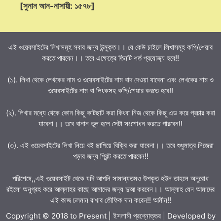
[সুনান আন-নাসায়ী: ১৫৭৮]
এই ওয়েবসাইটের লিখাসমূহ সবার জন্য উন্মুক্ত।। যে কেউ চাইলে লিখাসমূহ কপি/শেয়ার
করতে পারবেন।। তবে এক্ষেত্রে তিনটি শর্ত প্রযোজ্য হবে!!
(১). লিখা থেকে লেখকের নাম ও ওয়েবসাইটের নাম বাদ দেওয়া যাবেনা এবং লেখকের নাম ও
ওয়েবসাইটের নাম বা লিংকসহ কপি/শেয়ার করতে হবে!!
(২). লিখার মধ্যে থেকে কোন কিছু কাটছাট করা কিংবা নিজ থেকে কিছু এড করে প্রচার করা
যাবেনা।। তবে বানান ভুল হলে সেটা সংশোধন করতে পারবেন!!
(৩). এই ওয়েবসাইটের লিখা নিয়ে বই ছাপিয়ে বিক্রি করা যাবেনা।। তবে শুধুমাত্র নিজেরা
পড়ার জন্য প্রিন্ট করতে পারবেন!!
পরিশেষে,,এই ওয়েবসাইট থেকে যদি আপনি সামান্যতমও উপকৃত হউন তাহলে অনুরোধ
রইলো অনুগ্রহ করে আল্লাহর কাছে আমাদের জন্য দুআ করবেন।। আল্লাহ যেন আমাদের
এই কাজ চলমান রাখার তৌফিক দান করেন!! আমীন!!
Copyright © 2018 to Present | ইসলামী প্রশ্নোত্তর | Developed by