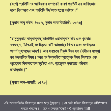
(ধর্মে) প্রতিটি নব আবিষ্কার সম্পর্কে! কারণ প্রতিটি নব আবিষ্কার
হলো বিদ‘আত এবং প্রতিটি বিদ‘আত হলো ভ্রষ্টতা।”
[সুনান আবূ দাউদ: ৪৬০৭, সুনান আত তিরমিজী: ২৬৭৬]
“রাসূলুল্লাহ সাল্লাল্লাহু আলাইহি ওয়াসাল্লাম তাঁর এক খুতবায়
বলেছেন, “নিশ্চয়ই সর্বোত্তম বাণী আল্লাহ্‌র কিতাব এবং সর্বোত্তম
আদর্শ মুহাম্মদের আদর্শ। আর সবচেয়ে নিকৃষ্ট বিষয় হল (দ্বীনের মধ্যে)
নব উদ্ভাবিত বিষয়। আর নব উদ্ভাবিত প্রত্যেক বিষয় বিদআত এবং
প্রত্যেক বিদআত হল ভ্রষ্টতা এবং প্রত্যেক ভ্রষ্টতার পরিণাম
জাহান্নাম।”
[সুনান আন-নাসায়ী: ১৫৭৮]
এই ওয়েবসাইটের লিখাসমূহ সবার জন্য উন্মুক্ত।। যে কেউ চাইলে লিখাসমূহ কপি/শেয়ার
করতে পারবেন।। তবে এক্ষেত্রে তিনটি শর্ত প্রযোজ্য হবে!!