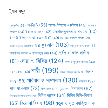
ট্যাগ সমূহ
অর্থনীতি
(55)
আদব-শিষ্টাচার ও চরিত্র
(49)
আল্লাহ
অমুসলিম
(33)
ইসলাম-মুসলিম ও দাওয়াহ
(60)
ইবাদত ও আমল
(42)
তাআলা
(34)
ইসলামী ইতিহাস ও ঘটনা এবং জীবনী
(40)
উপায় বা সমাধান
(29)
ঈদ
(26)
কুরআন
(103)
ওজরগ্রস্তদের রোজা পালন
(31)
জান্নাত-জাহান্নাম
(33)
দুর্বল ও জাল হাদীস
তারাবীহর সালাত ও লাইলাতুল কদর
(44)
দোয়া ও যিকির
(124)
(81)
নফল ও সুন্নাত সালাত
(33)
নারী
(199)
পরিধান
নফল রোজা
(40)
নারীদের বিভিন্ন স্রাব
(27)
পরিবার ও দাম্পত্য
(130)
বস্তু
(58)
পানাহার
(39)
পাপ বা গুনাহ
(73)
বিদ’আত
(67)
পিতা-মাতা
(35)
পুরুষ
(26)
বিবিধ প্রসঙ্গ
(64)
বিবিধ বিধি-বিধান
বিদ’আতি দিবস ও উৎসব
(29)
বিয়ে বা বিবাহ
(98)
মৃত্যু ও মৃত ব্যক্তি এবং
(65)