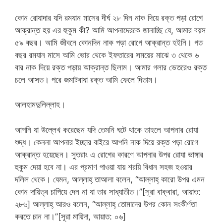
কোন রোযাদার যদি রমযান মাসের দীর্ঘ ২৮ দিন নাক দিয়ে রক্ত পড়া রোগে
আক্রান্ত হয় এর হুকুম কী? আমি আপনাদেরকে জানাচ্ছি যে, আমার বয়স
৫৯ বছর। আমি জীবনে কোনদিন নাক পড়া রোগে আক্রান্ত হইনি। গত
বছর রমযান মাসে আমি ভোর থেকে ইফতারের সময়ের মাঝে ৩ থেকে ৬
বার নাক দিয়ে রক্ত পড়ায় আক্রান্ত ছিলাম। আমার গলার ভেতরেও রক্ত
চলে আসত। পরে জমাটবাধা রক্ত আমি ফেলে দিতাম।
আলহামদুলিল্লাহ।
আপনি যা উল্লেখ করেছেন যদি তেমনি ঘটে থাকে তাহলে আপনার রোযা
শুদ্ধ। কেননা আপনার ইচ্ছার বাইরে আপনি নাক দিয়ে রক্ত পড়া রোগে
আক্রান্ত হয়েছেন। সুতরাং এ রোগের কারণে আপনার উপর রোযা ভাঙ্গার
হুকুম দেয়া হবে না। এর প্রমাণ পাওয়া যায় শরয়ি বিধান সহজ হওয়ার
দলিল থেকে। যেমন, আল্লাহ্‌ তাআলা বলেন, “আল্লাহ্‌ কারো উপর এমন
কোন দায়িত্ব চাপিয়ে দেন না যা তার সাধ্যাতীত।”[সূরা বাক্বারা, আয়াত:
২৮৬] আল্লাহ্‌ আরও বলেন, “আল্লাহ্‌ তোমাদের উপর কোন সংকীর্ণতা
করতে চান না।”[সূরা মায়িদা, আয়াত: ০৬]