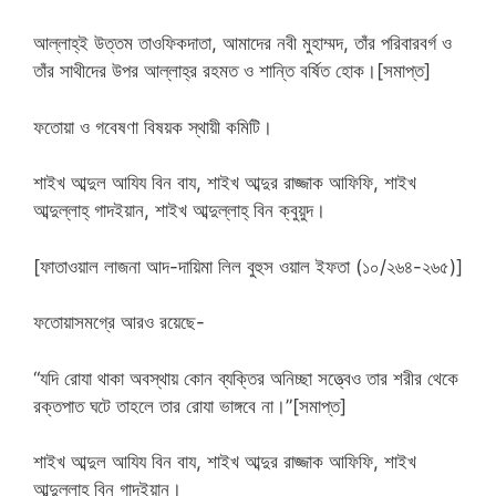
আল্লাহ্‌ই উত্তম তাওফিকদাতা, আমাদের নবী মুহাম্মদ, তাঁর পরিবারবর্গ ও
তাঁর সাথীদের উপর আল্লাহ্‌র রহমত ও শান্তি বর্ষিত হোক।[সমাপ্ত]
ফতোয়া ও গবেষণা বিষয়ক স্থায়ী কমিটি।
শাইখ আব্দুল আযিয বিন বায, শাইখ আব্দুর রাজ্জাক আফিফি, শাইখ
আব্দুল্লাহ্‌ গাদইয়ান, শাইখ আব্দুল্লাহ্‌ বিন ক্বুয়ুদ।
[ফাতাওয়াল লাজনা আদ-দায়িমা লিল বুহুস ওয়াল ইফতা (১০/২৬৪-২৬৫)]
ফতোয়াসমগ্রে আরও রয়েছে-
“যদি রোযা থাকা অবস্থায় কোন ব্যক্তির অনিচ্ছা সত্ত্বেও তার শরীর থেকে
রক্তপাত ঘটে তাহলে তার রোযা ভাঙ্গবে না।”[সমাপ্ত]
শাইখ আব্দুল আযিয বিন বায, শাইখ আব্দুর রাজ্জাক আফিফি, শাইখ
আব্দুল্লাহ্‌ বিন গাদইয়ান।