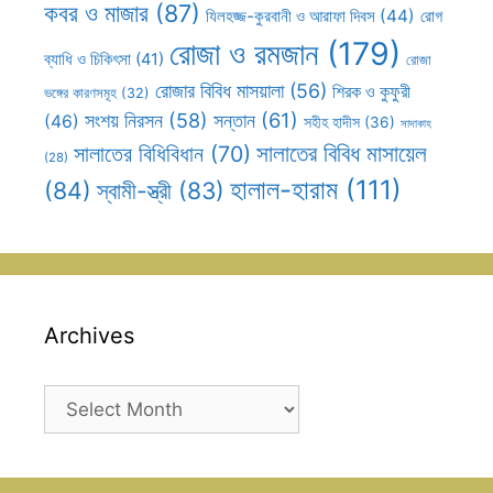
কবর ও মাজার
(87)
যিলহজ্জ-কুরবানী ও আরাফা দিবস
(44)
রোগ
রোজা ও রমজান
(179)
ব্যাধি ও চিকিৎসা
(41)
রোজা
রোজার বিবিধ মাসয়ালা
(56)
শিরক ও কুফুরী
ভঙ্গের কারণসমূহ
(32)
সন্তান
(61)
সংশয় নিরসন
(58)
(46)
সহীহ হাদীস
(36)
সাদাকাহ
সালাতের বিবিধ মাসায়েল
সালাতের বিধিবিধান
(70)
(28)
হালাল-হারাম
(111)
(84)
স্বামী-স্ত্রী
(83)
Archives
Archives