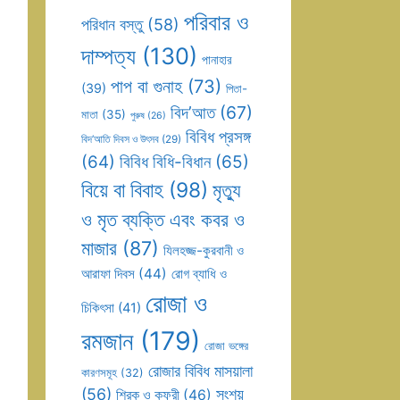
পরিবার ও
পরিধান বস্তু
(58)
দাম্পত্য
(130)
পানাহার
পাপ বা গুনাহ
(73)
(39)
পিতা-
বিদ’আত
(67)
মাতা
(35)
পুরুষ
(26)
বিবিধ প্রসঙ্গ
বিদ’আতি দিবস ও উৎসব
(29)
(64)
বিবিধ বিধি-বিধান
(65)
বিয়ে বা বিবাহ
(98)
মৃত্যু
ও মৃত ব্যক্তি এবং কবর ও
মাজার
(87)
যিলহজ্জ-কুরবানী ও
আরাফা দিবস
(44)
রোগ ব্যাধি ও
রোজা ও
চিকিৎসা
(41)
রমজান
(179)
রোজা ভঙ্গের
রোজার বিবিধ মাসয়ালা
কারণসমূহ
(32)
(56)
সংশয়
শিরক ও কুফুরী
(46)