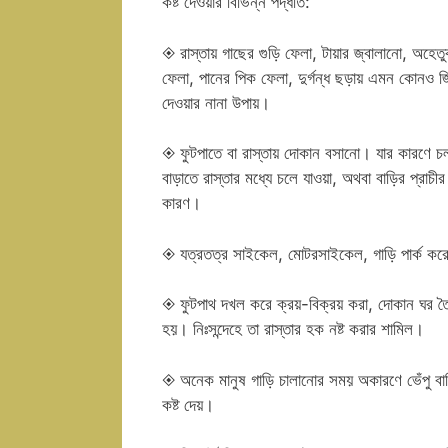
কষ্ট দেওয়ার বিভিন্ন পদ্ধতি:
◈ রাস্তায় গাছের গুড়ি ফেলা, টায়ার জ্বালানো, অহেতুক
ফেলা, পানের পিক ফেলা, দুর্গন্ধ ছড়ায় এমন কোনও জি
দেওয়ার নানা উপায়।
◈ ফুটপাতে বা রাস্তায় দোকান বসানো। যার কারণে চলা
বাড়াতে রাস্তার মধ্যে চলে যাওয়া, অথবা বাড়ির প্রাচীর
কারণ।
◈ যত্রতত্র সাইকেল, মোটরসাইকেল, গাড়ি পার্ক করে র
◈ ফুটপাথ দখল করে ক্রয়-বিক্রয় করা, দোকান ঘর তৈরি 
হয়। নিঃসন্দেহে তা রাস্তার হক নষ্ট করার শামিল।
◈ অনেক মানুষ গাড়ি চালানোর সময় অকারণে ভেঁপু বাজিয়
কষ্ট দেয়।