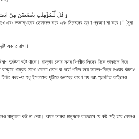
وَ قُلْ لِّلْمُؤْمِنٰتِ یَغْضُضْنَ مِنْ اَبْصَارِه
 রাখে এবং লজ্জাস্থানের হেফাজত করে এবং নিজেদের ভূষণ প্রকাশ না করে।” [সূরা
ৃষ্টি অবনত রাখা।
াণ দুর্ঘটনা ঘটে থাকে। রাস্তায় চলার সময় বিপরীত লিঙ্গের দিকে তাকাতে গিয়ে
পথে রাস্তার খাম্বার সাথে ধাক্কা লেগে বা গর্তে পতিত হয়ে আহত-নিহত হওয়ার ঘটনাও
ভ টিজিং করে-যা শুধু ইসলামের দৃষ্টিতে গুনাহের কারণ নয় বরং প্রচলিত আইনেও
োনও মানুষকে কষ্ট না দেয়া। অথচ আমরা মানুষকে কতভাবে যে কষ্ট দেই তার কোনও