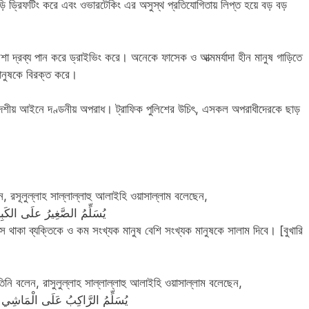
ড়ি ড্রিফটিং করে এবং ওভারটেকিং এর অসুস্থ প্রতিযোগিতায় লিপ্ত হয়ে বড় বড়
া দ্রব্য পান করে ড্রাইভিং করে। অনেকে ফাসেক ও আত্মমর্যাদা হীন মানুষ গাড়িতে
মানুষকে বিরক্ত করে।
 দেশীয় আইনে দণ্ডনীয় অপরাধ। ট্রাফিক পুলিশের উচিৎ, এসকল অপরাধীদেরকে ছাড়
ন, রসূলুল্লাহ সাল্লাল্লাহু আলাইহি ওয়াসাল্লাম বলেছেন,
يُسَلِّمُ الصَّغِيرُ علَى الكَب
ে থাকা ব্যক্তিকে ও কম সংখ্যক মানুষ বেশি সংখ্যক মানুষকে সালাম দিবে। [বুখারি
তিনি বলেন, রাসুলুল্লাহ সাল্লাল্লাহু আলাইহি ওয়াসাল্লাম বলেছেন,
يُسَلِّمُ الرَّاكِبُ عَلَى الْمَاشِي وَ