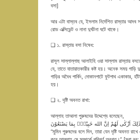
বসা]
আর এটা বাস্তব যে, ইসলাম নির্দেশিত রাস্তার আদব সম
রোড এক্সিডেন্ট ও নানা দুর্ঘটনা ঘটে থাকে।
❑ ১. রাস্তায় বসা নিষেধ:
রাসূল সাল্লাল্লাহু আলাইহি ওয়া সাল্লাম রাস্তায় বস
যে, তাতে যাতায়াতকারীর কষ্ট হয়। অনেক সময় গাড়ি দু
গাড়ির অবৈধ পার্কিং, দোকানপাটে ফুটপাথ একাকার, হাঁট
হয়।
❑ ২. দৃষ্টি অবনত রাখা:
আল্লাহ তাআলা পুরুষদের উদ্দেশ্যে বলেছেন,
“মুমিন পুরুষদের বলে দিন, তারা যেন দৃষ্টি অবনত রাখ
করে আল্লাহ সে সম্পর্কে পরিপূর্ণ অবগত।” [সূরা নূর