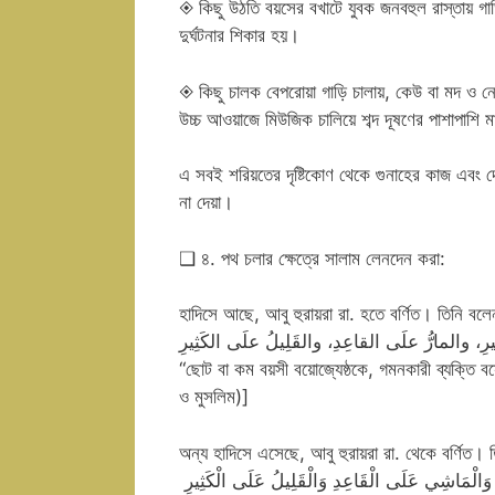
◈ কিছু উঠতি বয়সের বখাটে যুবক জনবহুল রাস্তায় গা
দুর্ঘটনার শিকার হয়।
◈ কিছু চালক বেপরোয়া গাড়ি চালায়, কেউ বা মদ ও নেশ
উচ্চ আওয়াজে মিউজিক চালিয়ে শব্দ দূষণের পাশাপাশি 
এ সবই শরিয়তের দৃষ্টিকোণ থেকে গুনাহের কাজ এবং
না দেয়া।
❑ ৪. পথ চলার ক্ষেত্রে সালাম লেনদেন করা:
হাদিসে আছে, আবু হুরায়রা রা. হতে বর্ণিত। তিনি বলে
ِيرِ، والمارُّ علَى القاعِدِ، والقَلِيلُ علَى الكَثِيرِ
“ছোট বা কম বয়সী বয়োজ্যেষ্ঠকে, গমনকারী ব্যক্তি বস
ও মুসলিম)]
অন্য হাদিসে এসেছে, আবু হুরায়রা রা. থেকে বর্ণিত। 
الْمَاشِي عَلَى الْقَاعِدِ وَالْقَلِيلُ عَلَى الْكَثِيرِ ‏