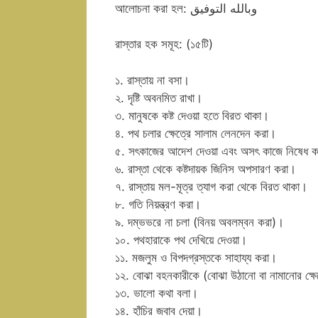
আলোচনা করা হল: وبالله التوفيق
রাস্তার হক সমূহ: (১৫টি)
১. রাস্তায় না বসা।
২. দৃষ্টি অবনমিত রাখা।
৩. মানুষকে কষ্ট দেওয়া হতে বিরত থাকা।
৪. পথ চলার ক্ষেত্রে সালাম লেনদেন করা।
৫. সৎকাজের আদেশ দেওয়া এবং অসৎ কাজে নিষেধ 
৬. রাস্তা থেকে কষ্টদায়ক জিনিস অপসারণ করা।
৭. রাস্তায় মল-মূত্র ত্যাগ করা থেকে বিরত থাকা।
৮. গতি নিয়ন্ত্রণ করা।
৯. দম্ভভরে না চলা (বিনয় অবলম্বন করা)।
১০. পথহারাকে পথ দেখিয়ে দেওয়া।
১১. মজলুম ও বিপদগ্রস্তকে সাহায্য করা।
১২. বোঝা বহনকারীকে (বোঝা উঠানো বা নামানোর ক্ষ
১৩. ভালো কথা বলা।
১৪. হাঁচির জবাব দেয়া।