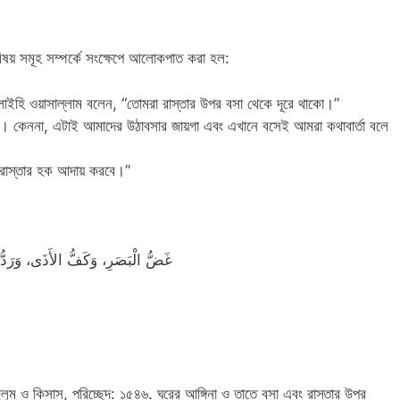
 সমূহ সম্পর্কে সংক্ষেপে আলোকপাত করা হল:
 আলাইহি ওয়াসাল্লাম বলেন, “তোমরা রাস্তার উপর বসা থেকে দূরে থাকো।”
কেননা, এটাই আমাদের উঠাবসার জায়গা এবং এখানে বসেই আমরা কথাবার্তা বলে
 রাস্তার হক আদায় করবে।”
غَضُّ الْبَصَرِ، وَكَفُّ الأَذَى، وَرَدُّ 
ুলুম ও কিসাস, পরিচ্ছেদ: ১৫৪৬. ঘরের আঙ্গিনা ও তাতে বসা এবং রাস্তার উপর