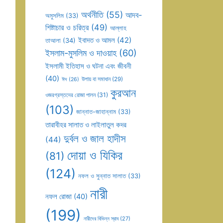
অর্থনীতি
(55)
আদব-
অমুসলিম
(33)
শিষ্টাচার ও চরিত্র
(49)
আল্লাহ
ইবাদত ও আমল
(42)
তাআলা
(34)
ইসলাম-মুসলিম ও দাওয়াহ
(60)
ইসলামী ইতিহাস ও ঘটনা এবং জীবনী
(40)
উপায় বা সমাধান
(29)
ঈদ
(26)
কুরআন
ওজরগ্রস্তদের রোজা পালন
(31)
(103)
জান্নাত-জাহান্নাম
(33)
তারাবীহর সালাত ও লাইলাতুল কদর
দুর্বল ও জাল হাদীস
(44)
দোয়া ও যিকির
(81)
(124)
নফল ও সুন্নাত সালাত
(33)
নারী
নফল রোজা
(40)
(199)
নারীদের বিভিন্ন স্রাব
(27)