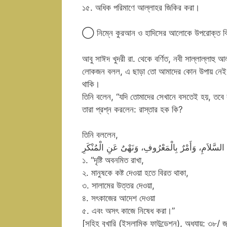
১৫. অধিক পরিমাণে আল্লাহর জিকির করা।
◯ নিম্নে কুরআন ও হাদিসের আলোকে উপরোক্ত বিষয়
আবু সাঈদ খুদরী রা. থেকে বর্ণিত, নবী সাল্লাল্লাহু
লোকজন বলল, এ ছাড়া তো আমাদের কোন উপায় নেই। 
থাকি।
তিনি বলেন, “যদি তোমাদের সেখানে বসতেই হয়, তবে
তারা প্রশ্ন করলেন: রাস্তার হক কি?
তিনি বললেন,
السَّلاَمِ، وَأَمْرٌ بِالْمَعْرُوفِ، وَنَهْىٌ عَنِ الْمُنْكَرِ
১. “দৃষ্টি অবনমিত রাখা,
২. মানুষকে কষ্ট দেওয়া হতে বিরত থাকা,
৩. সালামের উত্তর দেওয়া,
৪. সৎকাজের আদেশ দেওয়া
৫. এবং অসৎ কাজে নিষেধ করা।”
[সহিহ বুখারি (ইসলামিক ফাউন্ডেশন), অধ্যায়: ৩৮/ জ