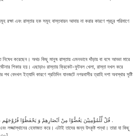
ূহ রক্ষা এবং রাস্তার হক সমূহ বাস্তবায়ন আদায় না করার কারণে প্রচুর পরিমাণে
তে নিষেধ করেছেন। অথচ কিছু মানুষ রাস্তায় এমনভাবে দাঁড়ায় বা বসে আড্ডা মারে
র্ঘটনার শিকার হয়। এছাড়াও রাস্তায় ক্রিকেট-ফুটবল খেলা, রাস্তা দখল করে
ার পথ বেদখল ইত্যাদি কারণে প্রতিদিন যানজটে নগরবাসীর ত্রাহি দশা অবস্থার সৃষ্টি
قُلْ لِّلْمُؤْمِنِیْنَ یَغُضُّوْا مِنْ اَبْصَارِهِمْ وَ یَحْفَظُوْا فُرُوْجَهُم ذٰلِكَ اَزْكٰی لَهُمْ اِنَّ الله خَبِیْرٌۢ بِمَا یَصْنَعُوْنَ .
ে এবং লজ্জাস্থানের হেফাজত করে। এটাই তাদের জন্য উৎকৃষ্ট পন্থা। তারা যা কিছু
: ৩০]