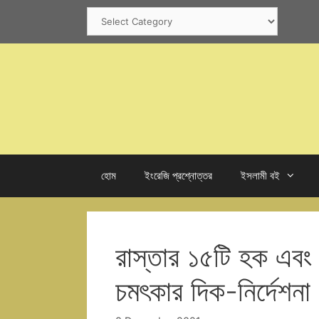
Skip
Categories
to
content
হোম
ইংরেজি প্রশ্নোত্তর
ইসলামী বই
রাস্তার ১৫টি হক এবং
চমৎকার দিক-নির্দেশনা