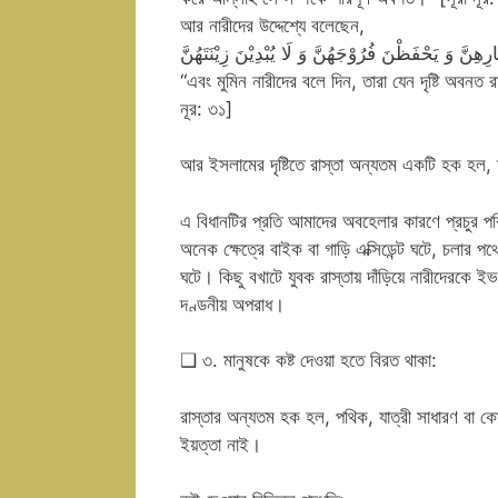
আর নারীদের উদ্দেশ্যে বলেছেন,
ِنَّ وَ یَحْفَظْنَ فُرُوْجَهُنَّ وَ لَا یُبْدِیْنَ زِیْنَتَهُنَّ
“এবং মুমিন নারীদের বলে দিন, তারা যেন দৃষ্টি অবনত
নূর: ৩১]
আর ইসলামের দৃষ্টিতে রাস্তা অন্যতম একটি হক হল, দ
এ বিধানটির প্রতি আমাদের অবহেলার কারণে প্রচুর পরিম
অনেক ক্ষেত্রে বাইক বা গাড়ি এক্সিডেন্ট ঘটে, চলার 
ঘটে। কিছু বখাটে যুবক রাস্তায় দাঁড়িয়ে নারীদেরকে ই
দণ্ডনীয় অপরাধ।
❑ ৩. মানুষকে কষ্ট দেওয়া হতে বিরত থাকা:
রাস্তার অন্যতম হক হল, পথিক, যাত্রী সাধারণ বা ক
ইয়ত্তা নাই।