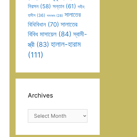
সন্তান
(61)
নিরসন
(58)
সহীহ
সালাতের
হাদীস
(36)
সাদাকাহ
(28)
সালাতের
বিধিবিধান
(70)
বিবিধ মাসায়েল
(84)
স্বামী-
হালাল-হারাম
স্ত্রী
(83)
(111)
Archives
Archives