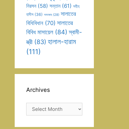
সন্তান
(61)
নিরসন
(58)
সহীহ
সালাতের
হাদীস
(36)
সাদাকাহ
(28)
সালাতের
বিধিবিধান
(70)
বিবিধ মাসায়েল
(84)
স্বামী-
হালাল-হারাম
স্ত্রী
(83)
(111)
Archives
Archives