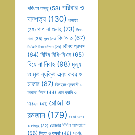
পরিবার ও
পরিধান বস্তু
(58)
দাম্পত্য
(130)
পানাহার
পাপ বা গুনাহ
(73)
(39)
পিতা-
বিদ’আত
(67)
মাতা
(35)
পুরুষ
(26)
বিবিধ প্রসঙ্গ
বিদ’আতি দিবস ও উৎসব
(29)
(64)
বিবিধ বিধি-বিধান
(65)
বিয়ে বা বিবাহ
(98)
মৃত্যু
ও মৃত ব্যক্তি এবং কবর ও
মাজার
(87)
যিলহজ্জ-কুরবানী ও
আরাফা দিবস
(44)
রোগ ব্যাধি ও
রোজা ও
চিকিৎসা
(41)
রমজান
(179)
রোজা ভঙ্গের
রোজার বিবিধ মাসয়ালা
কারণসমূহ
(32)
(56)
সংশয়
শিরক ও কুফুরী
(46)