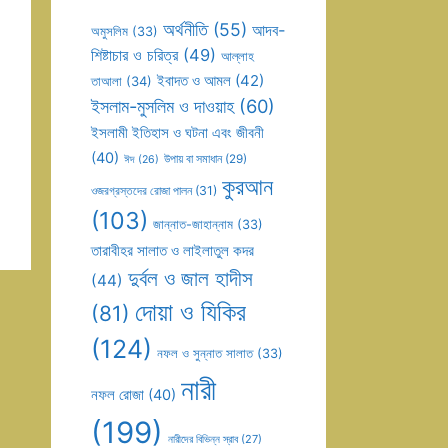
অর্থনীতি
(55)
আদব-
অমুসলিম
(33)
শিষ্টাচার ও চরিত্র
(49)
আল্লাহ
ইবাদত ও আমল
(42)
তাআলা
(34)
ইসলাম-মুসলিম ও দাওয়াহ
(60)
ইসলামী ইতিহাস ও ঘটনা এবং জীবনী
(40)
উপায় বা সমাধান
(29)
ঈদ
(26)
কুরআন
ওজরগ্রস্তদের রোজা পালন
(31)
(103)
জান্নাত-জাহান্নাম
(33)
তারাবীহর সালাত ও লাইলাতুল কদর
দুর্বল ও জাল হাদীস
(44)
দোয়া ও যিকির
(81)
(124)
নফল ও সুন্নাত সালাত
(33)
নারী
নফল রোজা
(40)
(199)
নারীদের বিভিন্ন স্রাব
(27)