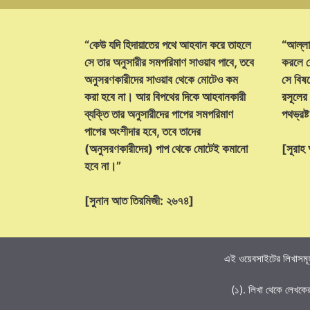
“কেউ যদি হিদায়াতের পথে আহবান করে তাহলে
“আল্লা
সে তার অনুসারীর সমপরিমাণ সাওয়াব পাবে, তবে
করলে ক
অনুসরণকারীদের সাওয়াব থেকে মোটেও কম
সে বিষয়
করা হবে না। আর বিপথের দিকে আহবানকারী
রসূলের
ব্যক্তি তার অনুসারীদের পাপের সমপরিমাণ
পথভ্রষ
পাপের অংশীদার হবে, তবে তাদের
(অনুসরণকারীদের) পাপ থেকে মোটেই কমানো
[সূরা
হবে না।”
[সুনান আত তিরমিজী: ২৬৭৪]
এই ওয়েবসাইটের লিখাসমূহ
(১). লিখা থেকে লেখকে