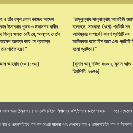
হ ও তাঁর রসূল কোন কাজের আদেশ
“রাসূলুল্লাহ সাল্লাল্লাহু আলাইহি ওয়া
োন ঈমানদার পুরুষ ও ঈমানদার নারীর
বলেছেন, সাবধান! (ধর্মে) প্রতিটি নব
ে ভিন্ন ক্ষমতা নেই যে, আল্লাহ ও তাঁর
আবিষ্কার সম্পর্কে! কারণ প্রতিটি নব
 আদেশ অমান্য করে সে প্রকাশ্য
আবিষ্কার হলো বিদ‘আত এবং প্রতিটি
্ট তায় পতিত হয়।”
হলো ভ্রষ্টতা।”
হ আল আহযাব (৩৩): ৩৬]
[সুনান আবূ দাউদ: ৪৬০৭, সুনান আত
তিরমিজী: ২৬৭৬]
 সবার জন্য উন্মুক্ত।। যে কেউ চাইলে লিখাসমূহ কপি/শেয়ার করতে পারবেন।। তবে এক্ষেত্রে তি
র নাম ও ওয়েবসাইটের নাম বাদ দেওয়া যাবেনা এবং লেখকের নাম ও ওয়েবসাইটের নাম বা লিংকসহ