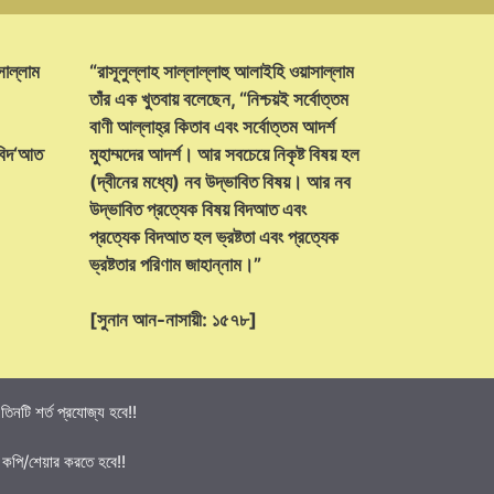
সাল্লাম
“রাসূলুল্লাহ সাল্লাল্লাহু আলাইহি ওয়াসাল্লাম
তাঁর এক খুতবায় বলেছেন, “নিশ্চয়ই সর্বোত্তম
বাণী আল্লাহ্‌র কিতাব এবং সর্বোত্তম আদর্শ
 বিদ‘আত
মুহাম্মদের আদর্শ। আর সবচেয়ে নিকৃষ্ট বিষয় হল
(দ্বীনের মধ্যে) নব উদ্ভাবিত বিষয়। আর নব
উদ্ভাবিত প্রত্যেক বিষয় বিদআত এবং
প্রত্যেক বিদআত হল ভ্রষ্টতা এবং প্রত্যেক
ভ্রষ্টতার পরিণাম জাহান্নাম।”
[সুনান আন-নাসায়ী: ১৫৭৮]
নটি শর্ত প্রযোজ্য হবে!!
 কপি/শেয়ার করতে হবে!!