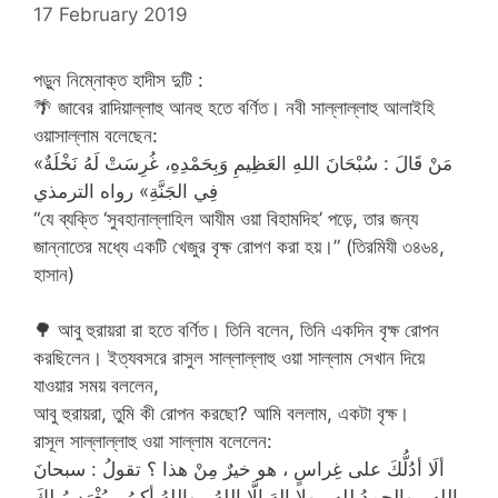
17 February 2019
পড়ুন নিম্নোক্ত হাদীস দুটি :
🌴
জাবের রাদিয়াল্লাহু আনহু হতে বর্ণিত। নবী সাল্লাল্লাহু আলাইহি
ওয়াসাল্লাম বলেছেন:
«مَنْ قَالَ : سُبْحَانَ اللهِ العَظِيمِ وَبِحَمْدِهِ، غُرِسَتْ لَهُ نَخْلَةٌ
فِي الجَنَّةِ» رواه الترمذي
“যে ব্যক্তি ‘সুবহানাল্লাহিল আযীম ওয়া বিহামদিহ’ পড়ে, তার জন্য
জান্নাতের মধ্যে একটি খেজুর বৃক্ষ রোপণ করা হয়।” (তিরমিযী ৩৪৬৪,
হাসান)
🌳
আবু হুরায়রা রা হতে বর্ণিত। তিনি বলেন, তিনি একদিন বৃক্ষ রোপন
করছিলেন। ইত্যবসরে রাসুল সাল্লাল্লাহু ওয়া সাল্লাম সেখান দিয়ে
যাওয়ার সময় বললেন,
আবু হুরায়রা, তুমি কী রোপন করছো? আমি বললাম, একটা বৃক্ষ।
রাসূল সাল্লাল্লাহু ওয়া সাল্লাম বলেলেন:
ألَا أدُلُّكَ على غِراسٍ ، هو خيرٌ مِنْ هذا ؟ تقولُ : سبحانَ
اللهِ ، والحمدُ للهِ ، ولا إلهَ إلَّا اللهُ ، واللهُ أكبرُ ، يُغْرَسُ لكَ