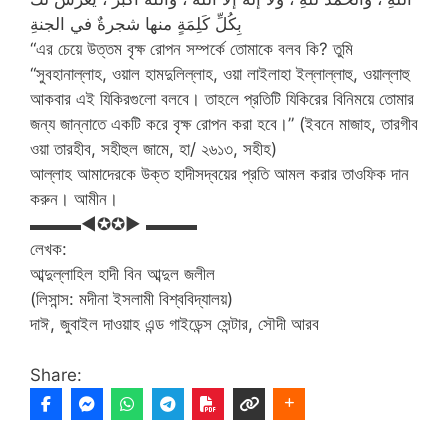
بِكُلِّ كَلِمَةٍ منها شجرةٌ في الجنةِ
“এর চেয়ে উত্তম বৃক্ষ রোপন সম্পর্কে তোমাকে বলব কি? তুমি
“সুবহানাল্লাহ, ওয়াল হামদুলিল্লাহ, ওয়া লাইলাহা ইল্লাল্লাহু, ওয়াল্লাহু
আকবার এই যিকিরগুলো বলবে। তাহলে প্রতিটি যিকিরের বিনিময়ে তোমার
জন্য জান্নাতে একটি করে বৃক্ষ রোপন করা হবে।” (ইবনে মাজাহ, তারগীব
ওয়া তারহীব, সহীহুল জামে, হা/ ২৬১৩, সহীহ)
আল্লাহ আমাদেরকে উক্ত হাদীসদ্বয়ের প্রতি আমল করার তাওফিক দান
করুন। আমীন।
▬▬▬◄✪✪► ▬▬▬
লেখক:
আব্দুল্লাহিল হাদী বিন আব্দুল জলীল
(লিসান্স: মদীনা ইসলামী বিশ্ববিদ্যালয়)
দাঈ, জুবাইল দাওয়াহ এন্ড গাইডেন্স সেন্টার, সৌদী আরব
Share: