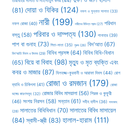
তারাবীহর সালাত ও লাইলাতুল কদর
(44)
দোয়া ও যিকির
(124)
(81)
নফল ও সুন্নাত সালাত
(33)
নারী
(199)
পরিধান
নফল রোজা
(40)
নারীদের বিভিন্ন স্রাব
(27)
পরিবার ও দাম্পত্য
(130)
বস্তু
(58)
পানাহার
(39)
পাপ বা গুনাহ
(73)
বিদ’আত
(67)
পিতা-মাতা
(35)
পুরুষ
(26)
বিবিধ প্রসঙ্গ
(64)
বিবিধ বিধি-বিধান
বিদ’আতি দিবস ও উৎসব
(29)
বিয়ে বা বিবাহ
(98)
মৃত্যু ও মৃত ব্যক্তি এবং
(65)
কবর ও মাজার
(87)
যিলহজ্জ-কুরবানী ও আরাফা দিবস
(44)
রোগ
রোজা ও রমজান
(179)
ব্যাধি ও চিকিৎসা
(41)
রোজা
রোজার বিবিধ মাসয়ালা
(56)
শিরক ও কুফুরী
ভঙ্গের কারণসমূহ
(32)
সন্তান
(61)
সংশয় নিরসন
(58)
(46)
সহীহ হাদীস
(36)
সাদাকাহ
সালাতের বিবিধ মাসায়েল
সালাতের বিধিবিধান
(70)
(28)
হালাল-হারাম
(111)
(84)
স্বামী-স্ত্রী
(83)