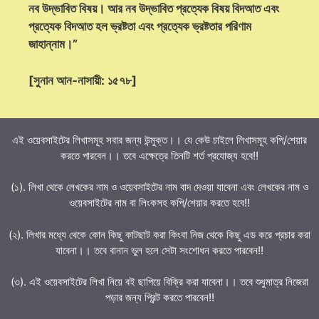
নব উদ্ভাবিত বিষয়। আর নব উদ্ভাবিত প্রত্যেক বিষয় বিদআত এবং
প্রত্যেক বিদআত হল ভ্রষ্টতা এবং প্রত্যেক ভ্রষ্টতার পরিণাম
জাহান্নাম।”
[সুনান আন-নাসায়ী: ১৫৭৮]
এই ওয়েবসাইটের লিখাসমূহ সবার জন্য উন্মুক্ত।। যে কেউ চাইলে লিখাসমূহ কপি/শেয়ার
করতে পারবেন।। তবে এক্ষেত্রে তিনটি শর্ত প্রযোজ্য হবে!!
(১). লিখা থেকে লেখকের নাম ও ওয়েবসাইটের নাম বাদ দেওয়া যাবেনা এবং লেখকের নাম ও
ওয়েবসাইটের নাম বা লিংকসহ কপি/শেয়ার করতে হবে!!
(২). লিখার মধ্যে থেকে কোন কিছু কাটছাট করা কিংবা নিজ থেকে কিছু এড করে প্রচার করা
যাবেনা।। তবে বানান ভুল হলে সেটা সংশোধন করতে পারবেন!!
(৩). এই ওয়েবসাইটের লিখা নিয়ে বই ছাপিয়ে বিক্রি করা যাবেনা।। তবে শুধুমাত্র নিজেরা
পড়ার জন্য প্রিন্ট করতে পারবেন!!