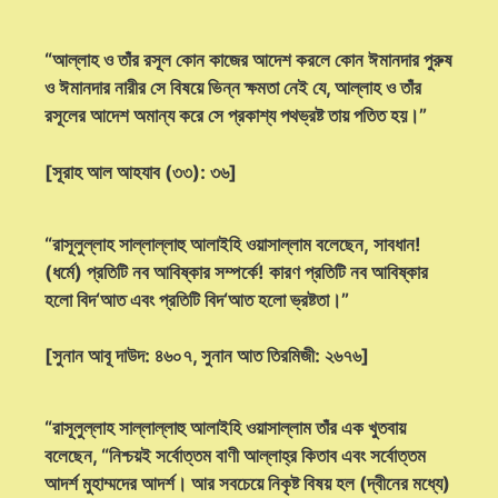
“আল্লাহ ও তাঁর রসূল কোন কাজের আদেশ করলে কোন ঈমানদার পুরুষ
ও ঈমানদার নারীর সে বিষয়ে ভিন্ন ক্ষমতা নেই যে, আল্লাহ ও তাঁর
রসূলের আদেশ অমান্য করে সে প্রকাশ্য পথভ্রষ্ট তায় পতিত হয়।”
[সূরাহ আল আহযাব (৩৩): ৩৬]
“রাসূলুল্লাহ সাল্লাল্লাহু আলাইহি ওয়াসাল্লাম বলেছেন, সাবধান!
(ধর্মে) প্রতিটি নব আবিষ্কার সম্পর্কে! কারণ প্রতিটি নব আবিষ্কার
হলো বিদ‘আত এবং প্রতিটি বিদ‘আত হলো ভ্রষ্টতা।”
[সুনান আবূ দাউদ: ৪৬০৭, সুনান আত তিরমিজী: ২৬৭৬]
“রাসূলুল্লাহ সাল্লাল্লাহু আলাইহি ওয়াসাল্লাম তাঁর এক খুতবায়
বলেছেন, “নিশ্চয়ই সর্বোত্তম বাণী আল্লাহ্‌র কিতাব এবং সর্বোত্তম
আদর্শ মুহাম্মদের আদর্শ। আর সবচেয়ে নিকৃষ্ট বিষয় হল (দ্বীনের মধ্যে)