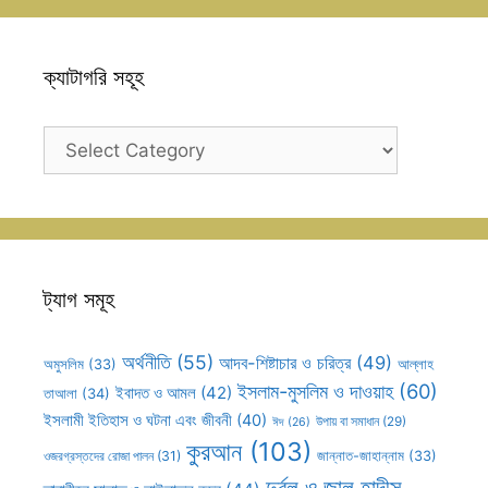
ক্যাটাগরি সহূহ
ক্যাটাগরি
সহূহ
ট্যাগ সমূহ
অর্থনীতি
(55)
আদব-শিষ্টাচার ও চরিত্র
(49)
আল্লাহ
অমুসলিম
(33)
ইসলাম-মুসলিম ও দাওয়াহ
(60)
ইবাদত ও আমল
(42)
তাআলা
(34)
ইসলামী ইতিহাস ও ঘটনা এবং জীবনী
(40)
উপায় বা সমাধান
(29)
ঈদ
(26)
কুরআন
(103)
ওজরগ্রস্তদের রোজা পালন
(31)
জান্নাত-জাহান্নাম
(33)
দুর্বল ও জাল হাদীস