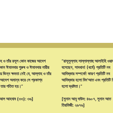
হ ও তাঁর রসূল কোন কাজের আদেশ
“রাসূলুল্লাহ সাল্লাল্লাহু আলাইহি ওয়া
োন ঈমানদার পুরুষ ও ঈমানদার নারীর
বলেছেন, সাবধান! (ধর্মে) প্রতিটি নব
ে ভিন্ন ক্ষমতা নেই যে, আল্লাহ ও তাঁর
আবিষ্কার সম্পর্কে! কারণ প্রতিটি নব
 আদেশ অমান্য করে সে প্রকাশ্য
আবিষ্কার হলো বিদ‘আত এবং প্রতিটি
্ট তায় পতিত হয়।”
হলো ভ্রষ্টতা।”
হ আল আহযাব (৩৩): ৩৬]
[সুনান আবূ দাউদ: ৪৬০৭, সুনান আত
তিরমিজী: ২৬৭৬]