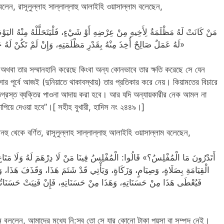
 বলেন, রাসূলুল্লাহ সাল্লাল্লাহু আলাইহি ওয়াসাল্লাম বলেছেন,
لَهُ عَمَلٌ صَالِحٌ أُخِذَ مِنْهُ بِقَدْرِ مَظْلَمَتِهِ، وَإِنْ لَمْ تَكُنْ لَهُ حَسَنَاتٌ أُخِذَ مِنْ سَيِّئَاتِ صَاحِبِهِ فَحُمِلَ عَلَيْهِ»
 অথবা তার সম্মানহানি করেছে কিংবা অন্য কোনভাবে তার ক্ষতি করেছে সে যেন
পূর্বে আজই (দুনিয়াতে থাকাবস্থায়) তার প্রতিকার করে নেয়। কিয়ামতের বিচারে
গ্রস্ত ব্যক্তির পাওনা আদায় করা হবে। আর যদি অন্যায়কারীর নেক আমল না
 চাপিয়ে দেওয়া হবে”।[ সহীহ বুখারী, হাদিস নং ২৪৪৯।]
হু থেকে বর্ণিত, রাসূলুল্লাহ সাল্লাল্লাহু আলাইহি ওয়াসাল্লাম বলেছেন,
الْقِيَامَةِ بِصَلَاةٍ، وَصِيَامٍ، وَزَكَاةٍ، وَيَأْتِي قَدْ شَتَمَ هَذَا، وَقَذَفَ هَذَ،
فَيُعْطَى هَذَا مِنْ حَسَنَاتِهِ، وَهَذَا مِنْ حَسَنَاتِهِ، فَإِنْ فَنِيَتْ حَسَنَاتُ
রাম বললেন, আমাদের মধ্যে নি:স্ব তো সে যার কোনো টাকা পয়সা বা সম্পদ নেই।