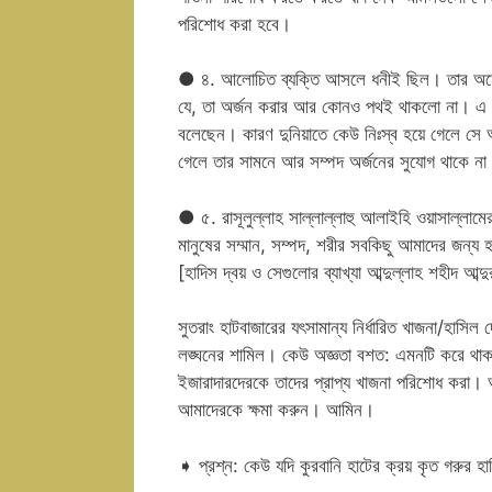
পরিশোধ করা হবে।
● ৪. আলোচিত ব্যক্তি আসলে ধনীই ছিল। তার অন
যে, তা অর্জন করার আর কোনও পথই থাকলো না। এ জন্য
বলেছেন। কারণ দুনিয়াতে কেউ নিঃস্ব হয়ে গেলে সে আ
গেলে তার সামনে আর সম্পদ অর্জনের সুযোগ থাকে না
● ৫. রাসূলুল্লাহ সাল্লাল্লাহু আলাইহি ওয়াসাল্লামে
মানুষের সম্মান, সম্পদ, শরীর সবকিছু আমাদের জন্য
[হাদিস দ্বয় ও সেগুলোর ব্যাখ্যা আব্দুল্লাহ শহীদ আব
সুতরাং হাটবাজারের যৎসামান্য নির্ধারিত খাজনা/হাসি
লঙ্ঘনের শামিল। কেউ অজ্ঞতা বশত: এমনটি করে থাকল
ইজারাদারদেরকে তাদের প্রাপ্য খাজনা পরিশোধ করা। 
আমাদেরকে ক্ষমা করুন। আমিন।
➧ প্রশ্ন: কেউ যদি কুরবানি হাটের ক্রয় কৃত গরুর হা