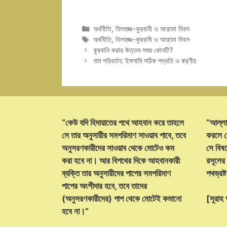
Categories
অর্থনীতি
,
যিলহজ্জ-কুরবানী ও আরাফা দিবস
Tags
অর্থনীতি
,
যিলহজ্জ-কুরবানী ও আরাফা দিবস
কুরবানি করার উত্তম সময় কোনটি?
নাম পরিবর্তন: ইসলামি সঠিক পদ্ধতি ও করণীয়
“কেউ যদি হিদায়াতের পথে আহবান করে তাহলে
“আল্লা
সে তার অনুসারীর সমপরিমাণ সাওয়াব পাবে, তবে
করলে ক
অনুসরণকারীদের সাওয়াব থেকে মোটেও কম
সে বিষয়
করা হবে না। আর বিপথের দিকে আহবানকারী
রসূলের
ব্যক্তি তার অনুসারীদের পাপের সমপরিমাণ
পথভ্রষ
পাপের অংশীদার হবে, তবে তাদের
(অনুসরণকারীদের) পাপ থেকে মোটেই কমানো
[সূরা
হবে না।”