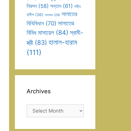
সন্তান
(61)
নিরসন
(58)
সহীহ
সালাতের
হাদীস
(36)
সাদাকাহ
(28)
সালাতের
বিধিবিধান
(70)
বিবিধ মাসায়েল
(84)
স্বামী-
হালাল-হারাম
স্ত্রী
(83)
(111)
Archives
Archives