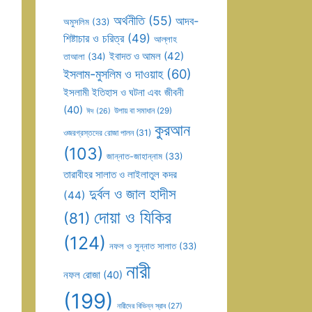
অর্থনীতি
(55)
আদব-
অমুসলিম
(33)
শিষ্টাচার ও চরিত্র
(49)
আল্লাহ
ইবাদত ও আমল
(42)
তাআলা
(34)
ইসলাম-মুসলিম ও দাওয়াহ
(60)
ইসলামী ইতিহাস ও ঘটনা এবং জীবনী
(40)
উপায় বা সমাধান
(29)
ঈদ
(26)
কুরআন
ওজরগ্রস্তদের রোজা পালন
(31)
(103)
জান্নাত-জাহান্নাম
(33)
তারাবীহর সালাত ও লাইলাতুল কদর
দুর্বল ও জাল হাদীস
(44)
দোয়া ও যিকির
(81)
(124)
নফল ও সুন্নাত সালাত
(33)
নারী
নফল রোজা
(40)
(199)
নারীদের বিভিন্ন স্রাব
(27)