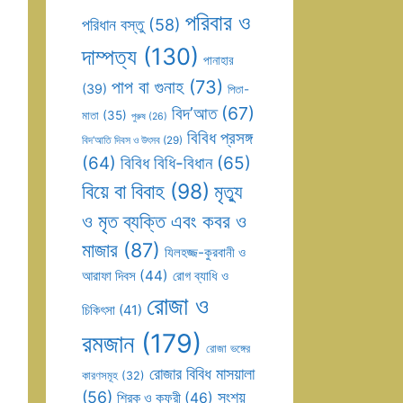
পরিবার ও
পরিধান বস্তু
(58)
দাম্পত্য
(130)
পানাহার
পাপ বা গুনাহ
(73)
(39)
পিতা-
বিদ’আত
(67)
মাতা
(35)
পুরুষ
(26)
বিবিধ প্রসঙ্গ
বিদ’আতি দিবস ও উৎসব
(29)
(64)
বিবিধ বিধি-বিধান
(65)
বিয়ে বা বিবাহ
(98)
মৃত্যু
ও মৃত ব্যক্তি এবং কবর ও
মাজার
(87)
যিলহজ্জ-কুরবানী ও
আরাফা দিবস
(44)
রোগ ব্যাধি ও
রোজা ও
চিকিৎসা
(41)
রমজান
(179)
রোজা ভঙ্গের
রোজার বিবিধ মাসয়ালা
কারণসমূহ
(32)
(56)
সংশয়
শিরক ও কুফুরী
(46)