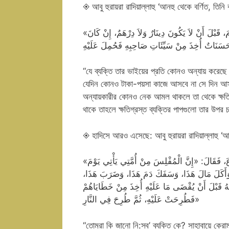
◈ আবু হুরায়রা রাদিয়াল্লাহু ‘আনহু থেকে বর্ণিত, তিনি
«مَنْ كَانَتْ لَهُ مَظْلَمَةٌ لِأَخِيهِ مِنْ عِرْضِهِ أَوْ شَيْءٍ، فَلْيَتَحَلَّلْهُ مِنْهُ اليَوْمَ، قَبْلَ أَنْ لاَ يَكُونَ دِينَارٌ وَلاَ دِرْهَمٌ، إِنْ كَانَ
“যে ব্যক্তি তার ভাইয়ের প্রতি কোনও অন্যায় করেছে
যেদিন কোনও টাকা-পয়সা কাজে আসবে না সে দিন আসার 
অন্যায়কারীর কোনও নেক আমল থাকলে তা থেকে ক্ষতি
থাকে তাহলে ক্ষতিগ্রস্ত ব্যক্তির পাপগুলো তার উপর
◈ হাদিসে আরও এসেছে: আবু হুরায়রা রাদিয়াল্লাহু ‘আন
«أَتَدْرُونَ مَا الْمُفْلِسُ؟» قَالُوا: الْمُفْلِسُ فِينَا مَنْ لَا دِرْهَمَ لَهُ وَلَا مَتَاعَ، فَقَالَ: «إِنَّ الْمُفْلِسَ مِنْ أُمَّتِي يَأْتِي يَوْمَ
ا، وَأَكَلَ مَالَ هَذَا، وَسَفَكَ دَمَ هَذَا، وَضَرَبَ هَذَا
هُ قَبْلَ أَنْ يُقْضَى مَا عَلَيْهِ أُخِذَ مِنْ خَطَايَاهُمْ
فَطُرِحَتْ عَلَيْهِ، ثُمَّ طُرِحَ فِي النَّارِ»
“তোমরা কি জানো নি:স্ব’ ব্যক্তি কে? সাহাবায়ে কে