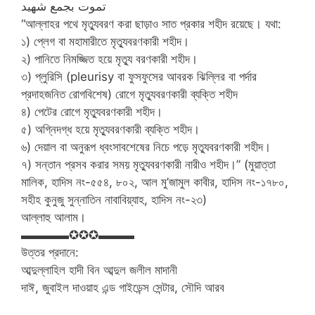
تموت بجمع شهيد
“আল্লাহর পথে মৃত্যুবরণ করা ছাড়াও সাত প্রকার শহীদ রয়েছে। যথা:
১) প্লেগ বা মহামারীতে মৃত্যুবরণকারী শহীদ।
২) পানিতে নিমজ্জিত হয়ে মৃত্যু বরণকারী শহীদ।
৩) প্লুরিসি (pleurisy বা ফুসফুসের আবরক ঝিল্লির বা পর্দার
প্রদাহজনিত রোগবিশেষ) রোগে মৃত্যুবরণকারী ব্যক্তি শহীদ
৪) পেটের রোগে মৃত্যুবরণকারী শহীদ।
৫) অগ্নিদগ্ধ হয়ে মৃত্যুবরণকারী ব্যক্তি শহীদ।
৬) দেয়াল বা অনুরূপ ধ্বংসাবশেষের নিচে পড়ে মৃত্যুবরণকারী শহীদ।
৭) সন্তান প্রসব করার সময় মৃত্যুবরণকারী নারীও শহীদ।” (মুয়াত্তা
মালিক, হাদিস নং-৫৫৪, ৮০২, আল মু’জামুল কাবীর, হাদিস নং-১৭৮০,
সহীহ কুনুজু সুন্নাতিন নাবাবিয়্যাহ, হাদিস নং-২৩)
আল্লাহু আলাম।
▬▬▬▬✪✪✪▬▬▬
উত্তর প্রদানে:
আব্দুল্লাহিল হাদী বিন আব্দুল জলীল মাদানী
দাঈ, জুবাইল দাওয়াহ এন্ড গাইডেন্স সেন্টার, সৌদি আরব