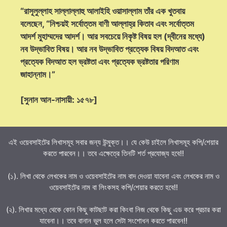
“রাসূলুল্লাহ সাল্লাল্লাহু আলাইহি ওয়াসাল্লাম তাঁর এক খুতবায়
বলেছেন, “নিশ্চয়ই সর্বোত্তম বাণী আল্লাহ্‌র কিতাব এবং সর্বোত্তম
আদর্শ মুহাম্মদের আদর্শ। আর সবচেয়ে নিকৃষ্ট বিষয় হল (দ্বীনের মধ্যে)
নব উদ্ভাবিত বিষয়। আর নব উদ্ভাবিত প্রত্যেক বিষয় বিদআত এবং
প্রত্যেক বিদআত হল ভ্রষ্টতা এবং প্রত্যেক ভ্রষ্টতার পরিণাম
জাহান্নাম।”
[সুনান আন-নাসায়ী: ১৫৭৮]
এই ওয়েবসাইটের লিখাসমূহ সবার জন্য উন্মুক্ত।। যে কেউ চাইলে লিখাসমূহ কপি/শেয়ার
করতে পারবেন।। তবে এক্ষেত্রে তিনটি শর্ত প্রযোজ্য হবে!!
(১). লিখা থেকে লেখকের নাম ও ওয়েবসাইটের নাম বাদ দেওয়া যাবেনা এবং লেখকের নাম ও
ওয়েবসাইটের নাম বা লিংকসহ কপি/শেয়ার করতে হবে!!
(২). লিখার মধ্যে থেকে কোন কিছু কাটছাট করা কিংবা নিজ থেকে কিছু এড করে প্রচার করা
যাবেনা।। তবে বানান ভুল হলে সেটা সংশোধন করতে পারবেন!!