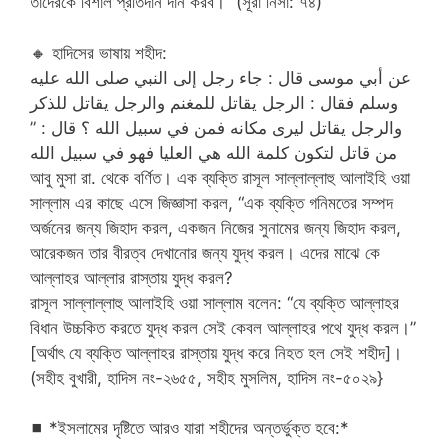
তাদেরকে বিশাল প্রতিদান দান করব।” (সূরা নিসা: ৭৪)
🔸
হাদিসের ভাষায় শহীদ:
عن أبي موسى قال : جاء رجل إلى النبي صلى الله عليه
وسلم فقال : الرجل يقاتل للمغنم والرجل يقاتل للذكر
والرجل يقاتل ليرى مكانه فمن في سبيل الله ؟ قال : ”
من قاتل لتكون كلمة الله هي العليا فهو في سبيل الله
আবু মুসা রা. থেকে বর্ণিত। এক ব্যক্তি রাসূল সাল্লাল্লাহু আলাইহি ওয়া
সাল্লাম এর কাছে এসে জিজ্ঞাসা করল, “এক ব্যক্তি গনিমতের সম্পদ
অর্জনের জন্য জিহাদ করল, একজন নিজের সুনামের জন্য জিহাদ করল,
আরেকজন তার বীরত্ব দেখানোর জন্য যুদ্ধ করল। এদের মাঝে কে
আল্লাহর আল্লার রাস্তায় যুদ্ধ করল?
রাসূল সাল্লাল্লাহু আলাইহি ওয়া সাল্লাম বলেন: “যে ব্যক্তি আল্লাহর
বিধান উচ্চকিত করতে যুদ্ধ করল সেই কেবল আল্লাহর পথে যুদ্ধ করল।”
[অর্থাৎ যে ব্যক্তি আল্লাহর রাস্তায় যুদ্ধ করে নিহত হল সেই শহীদ]।
(সহীহ বুখারী, হাদিস নং-২৬৫৫, সহীহ মুসলিম, হাদিস নং-৫০২৯}
◼
*ইসলামের দৃষ্টিতে আরও যারা শহীদের অন্তর্ভুক্ত হবে:*