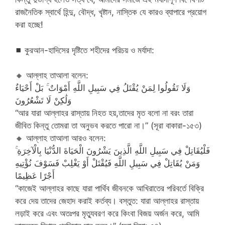
রাজনৈতিক স্বার্থে হিন্দু, বৌদ্ধ, খৃষ্টান, নাস্তিক যে কারও ব্যাপারে প্রয়োগ
করা হচ্ছে!
◼
কুরআন-হাদিসের দৃষ্টিতে শহীদের পরিচয় ও মর্যাদা:
🔸
আল্লাহ তাআলা বলেন:
وَلَا تَقُولُوا لِمَنْ يُقْتَلُ فِي سَبِيلِ اللَّهِ أَمْوَاتٌ ۚ بَلْ أَحْيَاءٌ
وَلَٰكِنْ لَا تَشْعُرُونَ
“আর যারা আল্লাহর রাস্তায় নিহত হয়,তাদের মৃত বলো না বরং তারা
জীবিত কিন্তু তোমরা তা অনুভব করতে পারো না।” (সূরা বাকারা-১৫৩)
🔸
আল্লাহ তাআলা আরও বলেন:
فَلْيُقَاتِلْ فِي سَبِيلِ اللَّهِ الَّذِينَ يَشْرُونَ الْحَيَاةَ الدُّنْيَا بِالْآخِرَةِ ۚ
وَمَنْ يُقَاتِلْ فِي سَبِيلِ اللَّهِ فَيُقْتَلْ أَوْ يَغْلِبْ فَسَوْفَ نُؤْتِيهِ
أَجْرًا عَظِيمًا
“কাজেই আল্লাহর কাছে যারা পার্থিব জীবনকে আখিরাতের পরিবর্তে বিক্রি
করে দেয় তাদের জেহাদ করাই কর্তব্য। বস্তুত: যারা আল্লাহর রাস্তায়
লড়াই করে এবং অতঃপর মৃত্যুবরণ করে কিংবা বিজয় অর্জন করে, আমি