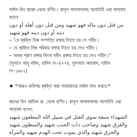
সাঈদ বিন যায়েদ থেকে বর্ণিত। রাসূল সাল্লাল্লাহু আলাইহি ওয়া সাল্লাম
বলেন:
من قتل دون ماله فهو شهيد ومن قتل دون أهله أو دون
دمه أو دون دينه فهو شهيد
– ”যে ব্যক্তি নিজ সম্পত্তি রক্ষায় নিহত হয় সে শহীদ।
– যে ব্যক্তি নিজ পরিবার রক্ষায় নিহত হয় সেও শহীদ।
– অথবা প্রাণ রক্ষায় কিংবা দ্বীন রক্ষায় নিহত হয় সেও শহীদ।”
(সুনানে আবু দাউদ, হাদিস নং-৪৭৭৪, মুসনাদে আহমাদ, হাদিস
নং-১৬৫২)
◼
*আরও কতিপয় ব্যক্তি যারা শাহাদাতের মর্যাদা লাভ করবে:*
জাবের বিন আতিক রা. থেকে বর্ণিত। রাসূল সাল্লাল্লাহু আলাইহি ওয়া
সাল্লাম বলেন:
الشهداء سبعة سوى القتل في سبيل الله المطعون شهيد
والغرق شهيد وصاحب ذات الجنب شهيد والمبطون شهيد
والحرق شهيد والذي يموت تحت الهدم شهيد والمرأة