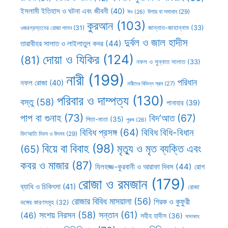
ইসলামী ইতিহাস ও ঘটনা এবং জীবনী
(40)
উপায় বা সমাধান
(29)
ঈদ
(26)
কুরআন
(103)
ওজরগ্রস্তদের রোজা পালন
(31)
জান্নাত-জাহান্নাম
(33)
দুর্বল ও জাল হাদীস
তারাবীহর সালাত ও লাইলাতুল কদর
(44)
দোয়া ও যিকির
(124)
(81)
নফল ও সুন্নাত সালাত
(33)
নারী
(199)
পরিধান
নফল রোজা
(40)
নারীদের বিভিন্ন স্রাব
(27)
পরিবার ও দাম্পত্য
(130)
বস্তু
(58)
পানাহার
(39)
পাপ বা গুনাহ
(73)
বিদ’আত
(67)
পিতা-মাতা
(35)
পুরুষ
(26)
বিবিধ প্রসঙ্গ
(64)
বিবিধ বিধি-বিধান
বিদ’আতি দিবস ও উৎসব
(29)
বিয়ে বা বিবাহ
(98)
মৃত্যু ও মৃত ব্যক্তি এবং
(65)
কবর ও মাজার
(87)
যিলহজ্জ-কুরবানী ও আরাফা দিবস
(44)
রোগ
রোজা ও রমজান
(179)
ব্যাধি ও চিকিৎসা
(41)
রোজা
রোজার বিবিধ মাসয়ালা
(56)
শিরক ও কুফুরী
ভঙ্গের কারণসমূহ
(32)
সন্তান
(61)
সংশয় নিরসন
(58)
(46)
সহীহ হাদীস
(36)
সাদাকাহ