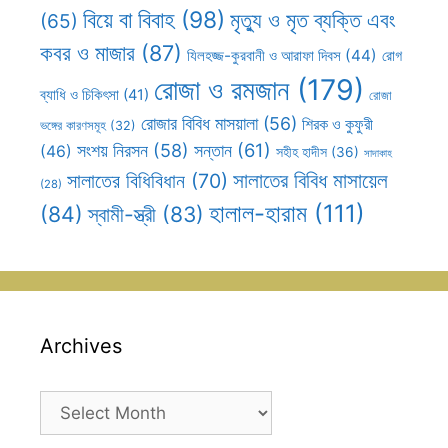
বিয়ে বা বিবাহ
(98)
মৃত্যু ও মৃত ব্যক্তি এবং
(65)
কবর ও মাজার
(87)
যিলহজ্জ-কুরবানী ও আরাফা দিবস
(44)
রোগ
রোজা ও রমজান
(179)
ব্যাধি ও চিকিৎসা
(41)
রোজা
রোজার বিবিধ মাসয়ালা
(56)
শিরক ও কুফুরী
ভঙ্গের কারণসমূহ
(32)
সন্তান
(61)
সংশয় নিরসন
(58)
(46)
সহীহ হাদীস
(36)
সাদাকাহ
সালাতের বিবিধ মাসায়েল
সালাতের বিধিবিধান
(70)
(28)
হালাল-হারাম
(111)
(84)
স্বামী-স্ত্রী
(83)
Archives
Archives