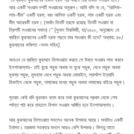
আর একটি সওয়াব দশটি সওয়াবের অনুরূপ। আমি বলি না যে, “আলিফ-
লাম-মীম” একটি হরফ; বরং আলিফ একটি হরফ, লাম একটি হরফ এবং
মীম আরেকটি হরফ। (অর্থাৎ তিনটি হরফে রয়েছে তিনটি সওয়াব যা
ত্রিশটি সওয়াবের সমান)।” [সুনান তিরমিজী, হা/২৯১০, অনুচ্ছেদ: যে
ব্যক্তি কুরআনের একটি হরফ পড়বে তার সাওয়াব কী হবে? অধ্যায়: ৪৮/
কুরআনের ফযিলত -সনদ সহিহ]
অতএব যে ব্যক্তি কুরআন তিলাওয়াত করবে সে উক্ত সওয়াব লাভ করবে
ইনশাআল্লাহ- চাই বুঝে পড়ুক অথবা না বুঝে পড়ুক, দেখে পড়ুক অথবা
মুখস্থ পড়ুক, মুসহাফ দেখে পড়ুক অথবা মোবাইল, ল্যাপটপ ইত্যাদি
ডিভাইস থেকে পড়ুক, নামাজের মধ্যে পড়ুক অথবা নামাজের বাইরে পড়ুক।
সুতরাং কেউ যদি কুরআন খতম করে তথা কুরআনের প্রথম থেকে শেষ
পর্যন্ত পাঠ করে তাহলেে বিশাল সওয়াব অর্জিত হবে ইনশাআল্লাহ।
আর কুরআনের তিলাওয়াত শুনলেও অনেক উপকার আছে। শুনাটাও একটি
ইবাদত। তরজমা সহকারে শুনলে আরও বেশি উপকার। কিন্তু তাতে