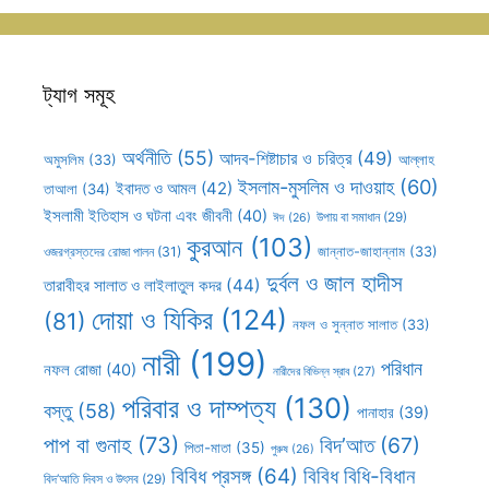
ট্যাগ সমূহ
অর্থনীতি
(55)
আদব-শিষ্টাচার ও চরিত্র
(49)
আল্লাহ
অমুসলিম
(33)
ইসলাম-মুসলিম ও দাওয়াহ
(60)
ইবাদত ও আমল
(42)
তাআলা
(34)
ইসলামী ইতিহাস ও ঘটনা এবং জীবনী
(40)
উপায় বা সমাধান
(29)
ঈদ
(26)
কুরআন
(103)
ওজরগ্রস্তদের রোজা পালন
(31)
জান্নাত-জাহান্নাম
(33)
দুর্বল ও জাল হাদীস
তারাবীহর সালাত ও লাইলাতুল কদর
(44)
দোয়া ও যিকির
(124)
(81)
নফল ও সুন্নাত সালাত
(33)
নারী
(199)
পরিধান
নফল রোজা
(40)
নারীদের বিভিন্ন স্রাব
(27)
পরিবার ও দাম্পত্য
(130)
বস্তু
(58)
পানাহার
(39)
পাপ বা গুনাহ
(73)
বিদ’আত
(67)
পিতা-মাতা
(35)
পুরুষ
(26)
বিবিধ প্রসঙ্গ
(64)
বিবিধ বিধি-বিধান
বিদ’আতি দিবস ও উৎসব
(29)