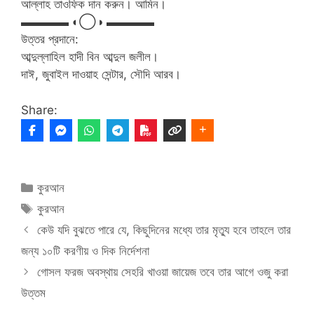
আল্লাহ তাওফিক দান করুন। আমিন।
▬▬▬▬ ◐◯◑ ▬▬▬▬
উত্তর প্রদানে:
আব্দুল্লাহিল হাদী বিন আব্দুল জলীল।
দাঈ, জুবাইল দাওয়াহ সেন্টার, সৌদি আরব।
Share:
Categories
কুরআন
Tags
কুরআন
কেউ যদি বুঝতে পারে যে, কিছুদিনের মধ্যে তার মৃত্যু হবে তাহলে তার
জন্য ১০টি করণীয় ও দিক নির্দেশনা​
গোসল ফরজ অবস্থায় সেহরি খাওয়া জায়েজ তবে তার আগে ওজু করা
উত্তম