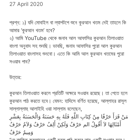
27 April 2020
প্রশ্ন: ১) যদি মোবাইল বা ল্যাপটপে শুনে কুরআন খতম দেই তাহলে কি
আমার ‘কুরআন খতম’ হবে?
২) আমি YouTube থেকে জনাব আল আফাসির কুরআন তিলাওয়াত
বাংলা অনুবাদ সহ শুনছি। ভাবছি, জনাব আফাসির পুরো আল কুরআন
তিলাওয়াত বাংলাসহ শুনবো। এতে কি আমি আল কুরআন খতমের পুরো
সওয়াব পাব?
উত্তর:
কুরআন তিলাওয়াত করলে প্রতিটি অক্ষরে সওয়াব রয়েছে। তা পেতে হলে
কুরআন পাঠ করতে হবে। যেমন: হাদিসে বর্ণিত হয়েছে, আল্লাহর রাসূল
সাল্লাল্লাহু আলাইহি ওয়া সাল্লাম বলেছেন,
مَنْ قَرَأَ حَرْفًا مِنْ كِتَابِ اللَّهِ فَلَهُ بِهِ حَسَنَةٌ وَالْحَسَنَةُ بِعَشْرِ
أَمْثَالِهَا لاَ أَقُولُ الم حَرْفٌ وَلَكِنْ أَلِفٌ حَرْفٌ وَلاَمٌ حَرْفٌ
وَمِيمٌ حَرْفٌ
“যে ব্যক্তি কুরআনের একটি হরফ পাঠ করবে তার একটি সওয়াব হবে।