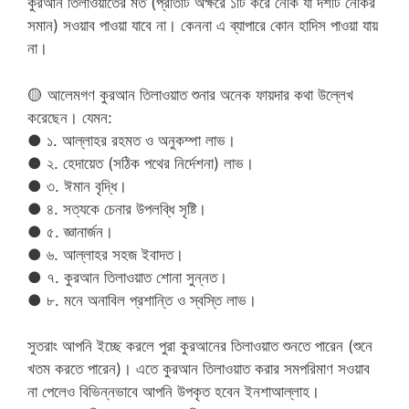
কুরআন তিলাওয়াতের মত (প্রতিটি অক্ষরে ১টি করে নেকি যা দশটি নেকির
সমান) সওয়াব পাওয়া যাবে না। কেননা এ ব্যাপারে কোন হাদিস পাওয়া যায়
না।
🟡 আলেমগণ কুরআন তিলাওয়াত শুনার অনেক ফায়দার কথা উল্লেখ
করেছেন। যেমন:
● ১. আল্লাহর রহমত ও অনুকম্পা লাভ।
● ২. হেদায়েত (সঠিক পথের নির্দেশনা) লাভ।
● ৩. ঈমান বৃদ্ধি।
● ৪. সত্যকে চেনার উপলব্ধি সৃষ্টি।
● ৫. জ্ঞানার্জন।
● ৬. আল্লাহর সহজ ইবাদত।
● ৭. কুরআন তিলাওয়াত শোনা সুন্নত।
● ৮. মনে অনাবিল প্রশান্তি ও স্বস্তি লাভ।
সুতরাং আপনি ইচ্ছে করলে পুরা কুরআনের তিলাওয়াত শুনতে পারেন (শুনে
খতম করতে পারেন)। এতে কুরআন তিলাওয়াত করার সমপরিমাণ সওয়াব
না পেলেও বিভিন্নভাবে আপনি উপকৃত হবেন ইনশাআল্লাহ।