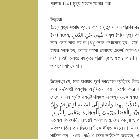
প্রশ্নঃ (১০) মৃত্যু সংবাদ প্রচার করা
উত্তরঃ
(১০) মৃত্যু সংবাদ প্রচার করা : মৃত্যু সংবাদ প্রচা
(রাঃ) বলেন, يَنْهَى عَنِ النَّعْيِ রাসূল (ছাঃ) মৃত্যু সংবাদ প্রচার করতে নিষেধ করতেন।[1] মৃত্যু সংবাদ প্রচারের নামে শোক প্রকাশ
করে কোন লাভ হয় না।শুধু লোক দেখানোই হয়। তার প
হাযার লোক হয়, আবার কারো জানাযায় একশ’ লোকও জ
নেই। এটা মূলতঃ ব্যক্তির প্রসিদ্ধি ও গুণের কারণ। 
জানানো লাগবে না।
উল্লেখ্য যে, মারা যাওয়ার পূর্বে প্রত্যেক ব্যক্তির 
করে বিদ‘আতী কর্মকান্ড অনুষ্ঠিত না হয়। বিশেষ করে
গেলে বা এর প্রতি সন্তুষ্ট থাকলে এ জন্য তাকে কবরে
 يُعَذِّبُ بِهَذَا وَأَشَارَ إِلَى لِسَانِهِ أَوْ يَرْحَمُ وَإِنَّ
يْهِ بِالْعَصَا وَيَرْمِىْ بِالْحِجَارَةِ وَيَحْثِى بِالتُّرَابِ
‘তোমরা কি শুননি, নিশ্চয়ই আল্লাহ চোখের কান্না ও অ
অতঃপর তিনি তার জিহবার দিকে ইঙ্গিত করলেন। অথবা
শাস্তি দেন। ওমর (রাঃ) এ জন্য লাঠিপেটা করতেন, 