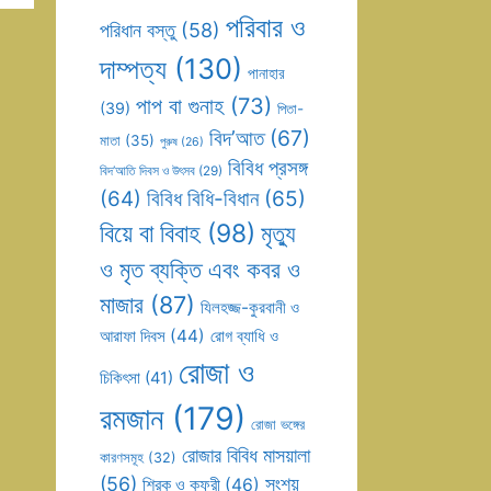
পরিবার ও
পরিধান বস্তু
(58)
দাম্পত্য
(130)
পানাহার
পাপ বা গুনাহ
(73)
(39)
পিতা-
বিদ’আত
(67)
মাতা
(35)
পুরুষ
(26)
বিবিধ প্রসঙ্গ
বিদ’আতি দিবস ও উৎসব
(29)
(64)
বিবিধ বিধি-বিধান
(65)
বিয়ে বা বিবাহ
(98)
মৃত্যু
ও মৃত ব্যক্তি এবং কবর ও
মাজার
(87)
যিলহজ্জ-কুরবানী ও
আরাফা দিবস
(44)
রোগ ব্যাধি ও
রোজা ও
চিকিৎসা
(41)
রমজান
(179)
রোজা ভঙ্গের
রোজার বিবিধ মাসয়ালা
কারণসমূহ
(32)
(56)
সংশয়
শিরক ও কুফুরী
(46)