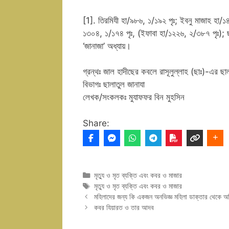
[1]. তিরমিযী হা/৯৮৬, ১/১৯২ পৃঃ; ইবনু মাজাহ হা/১৪
১৩০৪, ১/১৭৪ পৃঃ, (ইফাবা হা/১২২৬, ২/৩৮৭ পৃঃ); 
‘জানাজা’ অধ্যায়।
গ্রন্থঃ জাল হাদীছের কবলে রাসূলুল্লাহ (ছাঃ)-এর ছা
বিভাগঃ ছালাতুল জানাযা
লেখক/সংকলকঃ মুযাফফর বিন মুহসিন
Share:
Categories
মৃত্যু ও মৃত ব্যক্তি এবং কবর ও মাজার
Tags
মৃত্যু ও মৃত ব্যক্তি এবং কবর ও মাজার
মহিলাদের জন্য কি একজন অনভিজ্ঞ মহিলা ডাক্তার থেকে অভি
কবর যিয়ারত ও তার আদব