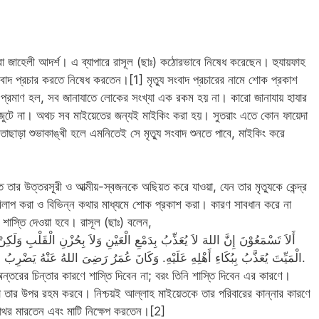
র করা জাহেলী আদর্শ। এ ব্যাপারে রাসূল (ছাঃ) কঠোরভাবে নিষেধ করেছেন। হুযায়ফাহ
্রমাণ হল, সব জানাযাতে লোকের সংখ্যা এক রকম হয় না। কারো জানাযায় হাযার
ুটে না। অথচ সব মাইয়েতের জন্যই মাইকিং করা হয়। সুতরাং এতে কোন ফায়েদা
তাছাড়া শুভাকাঙ্খী হলে এমনিতেই সে মৃত্যু সংবাদ শুনতে পাবে, মাইকিং করে
উচিত তার উত্তরসূরী ও আত্মীয়-স্বজনকে অছিয়ত করে যাওয়া, যেন তার মৃত্যুকে কেন্দ্র
 বিলাপ করা ও বিভিন্ন কথার মাধ্যমে শোক প্রকাশ করা। কারণ সাবধান করে না
 শাস্তি দেওয়া হবে। রাসূল (ছাঃ) বলেন,
أَلاَ تَسْمَعُوْنَ إِنَّ اللهَ لاَ يُعَذِّبُ بِدَمْعِ الْعَيْنِ وَلاَ بِحُزْنِ الْقَلْبِ وَلَكِنْ
الْمَيِّتَ يُعَذَّبُ بِبُكَاءِ أَهْلِهِ عَلَيْهِ. وَكَانَ عُمَرُ رَضِىَ اللهُ عَنْهُ يَضْرِبُ فِ.
ন্তরের চিন্তার কারণে শাস্তি দিবেন না; বরং তিনি শাস্তি দিবেন এর কারণে।
 তার উপর রহম করবে। নিশ্চয়ই আল্লাহ মাইয়েতকে তার পরিবারের কান্নার কারণে
পাথর মারতেন এবং মাটি নিক্ষেপ করতেন।[2]