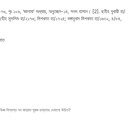
৭৬, পৃঃ ১০৬, ‘জানাযা’ অধ্যায়, অনুচ্ছেদ-১৪, সনদ হাসান। [2]. ছহীহ বুখারী হা/
ছহীহ মুসলিম হা/২১৭৬; মিশকাত হা/১৭২৪; বঙ্গানুবাদ মিশকাত হা/১৬৩২, ৪/৮৪,
লাত
জ্ঞ বিশ্বস্ত নন মাহরাম পুরুষ ডাক্তার দেখানো উচিত?