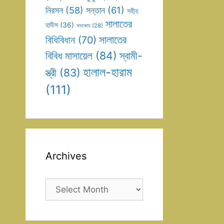
সন্তান
(61)
নিরসন
(58)
সহীহ
সালাতের
হাদীস
(36)
সাদাকাহ
(28)
সালাতের
বিধিবিধান
(70)
বিবিধ মাসায়েল
(84)
স্বামী-
হালাল-হারাম
স্ত্রী
(83)
(111)
Archives
Archives