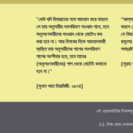
“কেউ যদি হিদায়াতের পথে আহবান করে তাহলে
“আল্লা
সে তার অনুসারীর সমপরিমাণ সাওয়াব পাবে, তবে
করলে ক
অনুসরণকারীদের সাওয়াব থেকে মোটেও কম
সে বিষয়
করা হবে না। আর বিপথের দিকে আহবানকারী
রসূলের
ব্যক্তি তার অনুসারীদের পাপের সমপরিমাণ
পথভ্রষ
পাপের অংশীদার হবে, তবে তাদের
(অনুসরণকারীদের) পাপ থেকে মোটেই কমানো
[সূরা
হবে না।”
[সুনান আত তিরমিজী: ২৬৭৪]
এই ওয়েবসাইটের লিখাসমূহ
(১). লিখা থেকে লেখকে