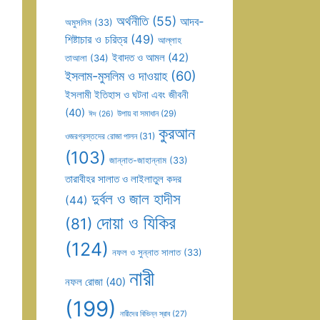
অর্থনীতি
(55)
আদব-
অমুসলিম
(33)
শিষ্টাচার ও চরিত্র
(49)
আল্লাহ
ইবাদত ও আমল
(42)
তাআলা
(34)
ইসলাম-মুসলিম ও দাওয়াহ
(60)
ইসলামী ইতিহাস ও ঘটনা এবং জীবনী
(40)
উপায় বা সমাধান
(29)
ঈদ
(26)
কুরআন
ওজরগ্রস্তদের রোজা পালন
(31)
(103)
জান্নাত-জাহান্নাম
(33)
তারাবীহর সালাত ও লাইলাতুল কদর
দুর্বল ও জাল হাদীস
(44)
দোয়া ও যিকির
(81)
(124)
নফল ও সুন্নাত সালাত
(33)
নারী
নফল রোজা
(40)
(199)
নারীদের বিভিন্ন স্রাব
(27)