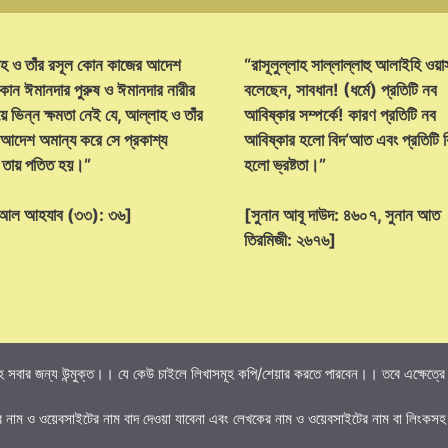
হ ও তাঁর রসূল কোন কাজের আদেশ
“রাসূলুল্লাহ সাল্লাল্লাহু আলাইহি ওয়া
োন ঈমানদার পুরুষ ও ঈমানদার নারীর
বলেছেন, সাবধান! (ধর্মে) প্রতিটি নব
ে ভিন্ন ক্ষমতা নেই যে, আল্লাহ ও তাঁর
আবিষ্কার সম্পর্কে! কারণ প্রতিটি নব
 আদেশ অমান্য করে সে প্রকাশ্য
আবিষ্কার হলো বিদ‘আত এবং প্রতিটি
্ট তায় পতিত হয়।”
হলো ভ্রষ্টতা।”
হ আল আহযাব (৩৩): ৩৬]
[সুনান আবূ দাউদ: ৪৬০৭, সুনান আত
তিরমিজী: ২৬৭৬]
 সবার জন্য উন্মুক্ত।। যে কেউ চাইলে লিখাসমূহ কপি/শেয়ার করতে পারবেন।। তবে এক্ষেত্রে তি
র নাম ও ওয়েবসাইটের নাম বাদ দেওয়া যাবেনা এবং লেখকের নাম ও ওয়েবসাইটের নাম বা লিংকসহ