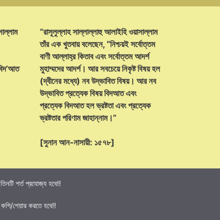
সাল্লাম
“রাসূলুল্লাহ সাল্লাল্লাহু আলাইহি ওয়াসাল্লাম
তাঁর এক খুতবায় বলেছেন, “নিশ্চয়ই সর্বোত্তম
বাণী আল্লাহ্‌র কিতাব এবং সর্বোত্তম আদর্শ
 বিদ‘আত
মুহাম্মদের আদর্শ। আর সবচেয়ে নিকৃষ্ট বিষয় হল
(দ্বীনের মধ্যে) নব উদ্ভাবিত বিষয়। আর নব
উদ্ভাবিত প্রত্যেক বিষয় বিদআত এবং
প্রত্যেক বিদআত হল ভ্রষ্টতা এবং প্রত্যেক
ভ্রষ্টতার পরিণাম জাহান্নাম।”
[সুনান আন-নাসায়ী: ১৫৭৮]
নটি শর্ত প্রযোজ্য হবে!!
 কপি/শেয়ার করতে হবে!!