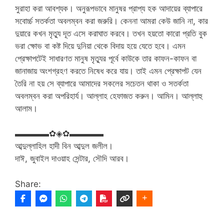
সুরাহা করা আবশ্যক। অনুরূপভাবে মানুষর প্রাপ্য হক আদায়ের ব্যাপারে
সবোর্চ্চ সতর্কতা অবলম্বন করা জরুরি। কেননা আমরা কেউ জানি না, কার
দুয়ারে কখন মৃত্যু দূত এসে করাঘাত করবে। তখন হয়তো কারো প্রতি বুক
ভরা ক্ষোভ বা কষ্ট দিয়ে দুনিয়া থেকে বিদায় হয়ে যেতে হবে। এমন
প্রেক্ষাপটেই সাধারণত মানুষ মৃত্যুর পূর্বে কাউকে তার কাফন-কাফন বা
জানাজায় অংশগ্রহণ করতে নিষেধ করে যায়। তাই এমন প্রেক্ষাপট যেন‌
তৈরি না‌ হয় সে ব্যাপারে আমাদের সকলের সচেতন থাকা ও সতর্কতা
অবলম্বন করা অপরিহার্য। আল্লাহ হেফাজত করুন।‌ আমিন। আল্লাহু
আলাম।
▬▬▬▬✿◈✿▬▬▬▬
আব্দুল্লাহিল হাদী বিন আব্দুল জলীল।
দাঈ, জুবাইল দাওয়াহ সেন্টার, সৌদি আরব।
Share: