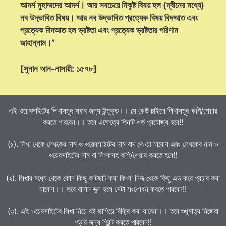
আদর্শ মুহাম্মদের আদর্শ। আর সবচেয়ে নিকৃষ্ট বিষয় হল (দ্বীনের মধ্যে)
নব উদ্ভাবিত বিষয়। আর নব উদ্ভাবিত প্রত্যেক বিষয় বিদআত এবং
প্রত্যেক বিদআত হল ভ্রষ্টতা এবং প্রত্যেক ভ্রষ্টতার পরিণাম
জাহান্নাম।”
[সুনান আন-নাসায়ী: ১৫৭৮]
এই ওয়েবসাইটের লিখাসমূহ সবার জন্য উন্মুক্ত।। যে কেউ চাইলে লিখাসমূহ কপি/শেয়ার
করতে পারবেন।। তবে এক্ষেত্রে তিনটি শর্ত প্রযোজ্য হবে!!
(১). লিখা থেকে লেখকের নাম ও ওয়েবসাইটের নাম বাদ দেওয়া যাবেনা এবং লেখকের নাম ও
ওয়েবসাইটের নাম বা লিংকসহ কপি/শেয়ার করতে হবে!!
(২). লিখার মধ্যে থেকে কোন কিছু কাটছাট করা কিংবা নিজ থেকে কিছু এড করে প্রচার করা
যাবেনা।। তবে বানান ভুল হলে সেটা সংশোধন করতে পারবেন!!
(৩). এই ওয়েবসাইটের লিখা নিয়ে বই ছাপিয়ে বিক্রি করা যাবেনা।। তবে শুধুমাত্র নিজেরা
পড়ার জন্য প্রিন্ট করতে পারবেন!!