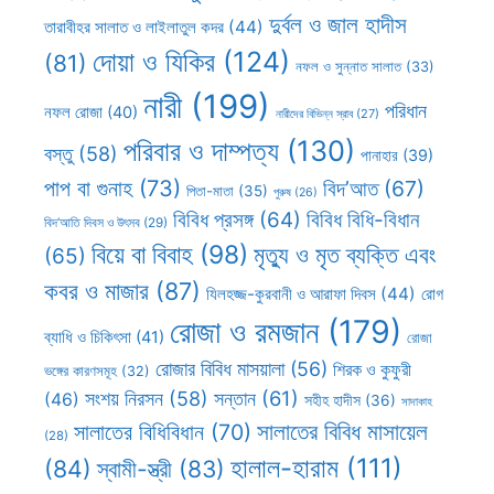
দুর্বল ও জাল হাদীস
তারাবীহর সালাত ও লাইলাতুল কদর
(44)
দোয়া ও যিকির
(124)
(81)
নফল ও সুন্নাত সালাত
(33)
নারী
(199)
পরিধান
নফল রোজা
(40)
নারীদের বিভিন্ন স্রাব
(27)
পরিবার ও দাম্পত্য
(130)
বস্তু
(58)
পানাহার
(39)
পাপ বা গুনাহ
(73)
বিদ’আত
(67)
পিতা-মাতা
(35)
পুরুষ
(26)
বিবিধ প্রসঙ্গ
(64)
বিবিধ বিধি-বিধান
বিদ’আতি দিবস ও উৎসব
(29)
বিয়ে বা বিবাহ
(98)
মৃত্যু ও মৃত ব্যক্তি এবং
(65)
কবর ও মাজার
(87)
যিলহজ্জ-কুরবানী ও আরাফা দিবস
(44)
রোগ
রোজা ও রমজান
(179)
ব্যাধি ও চিকিৎসা
(41)
রোজা
রোজার বিবিধ মাসয়ালা
(56)
শিরক ও কুফুরী
ভঙ্গের কারণসমূহ
(32)
সন্তান
(61)
সংশয় নিরসন
(58)
(46)
সহীহ হাদীস
(36)
সাদাকাহ
সালাতের বিবিধ মাসায়েল
সালাতের বিধিবিধান
(70)
(28)
হালাল-হারাম
(111)
(84)
স্বামী-স্ত্রী
(83)