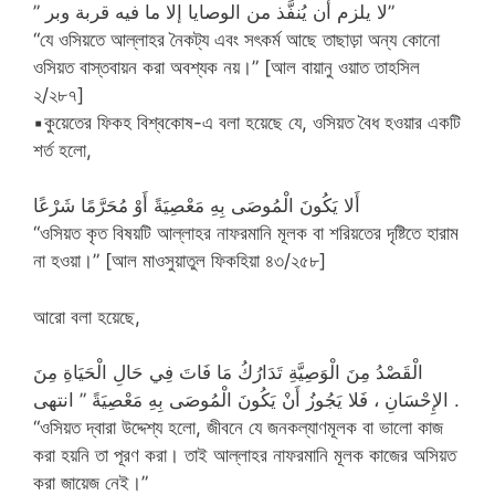
” لا يلزم أن يُنفَّذ من الوصايا إلا ما فيه قربة وبر”
“যে ওসিয়তে আল্লাহর নৈকট্য এবং সৎকর্ম আছে তাছাড়া অন্য কোনো
ওসিয়ত বাস্তবায়ন করা অবশ্যক নয়।” [আল বায়ানু ওয়াত তাহসিল
২/২৮৭]
▪️কুয়েতের ফিকহ বিশ্বকোষ-এ বলা হয়েছে যে, ওসিয়ত বৈধ হওয়ার একটি
শর্ত হলো,
أَلا يَكُونَ الْمُوصَى بِهِ مَعْصِيَةً أَوْ مُحَرَّمًا شَرْعًا
“ওসিয়ত কৃত বিষয়টি আল্লাহর নাফরমানি মূলক বা শরিয়তের দৃষ্টিতে হারাম
না হওয়া।” [আল মাওসুয়াতুল‌ ফিকহিয়া ৪৩/২৫৮]
আরো বলা হয়েছে,
الْقَصْدُ مِنَ الْوَصِيَّةِ تَدَارُكُ مَا فَاتَ فِي حَالِ الْحَيَاةِ مِنَ
الإِحْسَانِ ، فَلا يَجُوزُ أَنْ يَكُونَ الْمُوصَى بِهِ مَعْصِيَةً ” انتهى .
“ওসিয়ত দ্বারা উদ্দেশ্য হলো, জীবনে যে জনকল্যাণমূলক বা ভালো কাজ
করা হয়নি তা পূরণ করা। তাই আল্লাহর নাফরমানি মূলক কাজের অসিয়ত
করা জায়েজ নেই।”