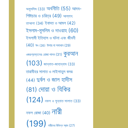
অর্থনীতি
(55)
আদব-
অমুসলিম
(33)
শিষ্টাচার ও চরিত্র
(49)
আল্লাহ
ইবাদত ও আমল
(42)
তাআলা
(34)
ইসলাম-মুসলিম ও দাওয়াহ
(60)
ইসলামী ইতিহাস ও ঘটনা এবং জীবনী
(40)
উপায় বা সমাধান
(29)
ঈদ
(26)
কুরআন
ওজরগ্রস্তদের রোজা পালন
(31)
(103)
জান্নাত-জাহান্নাম
(33)
তারাবীহর সালাত ও লাইলাতুল কদর
দুর্বল ও জাল হাদীস
(44)
দোয়া ও যিকির
(81)
(124)
নফল ও সুন্নাত সালাত
(33)
নারী
নফল রোজা
(40)
(199)
নারীদের বিভিন্ন স্রাব
(27)