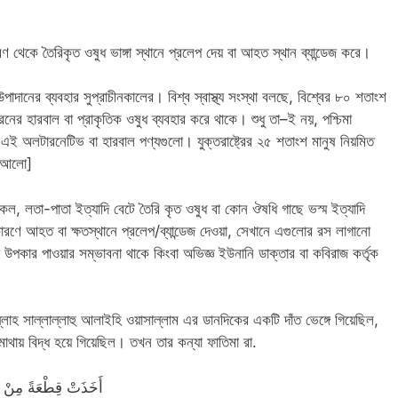
ণ থেকে তৈরিকৃত ওষুধ ভাঙ্গা স্থানে প্রলেপ দেয় বা আহত স্থান ব্যান্ডেজ করে।
উপাদানের ব্যবহার সুপ্রাচীনকালের। বিশ্ব স্বাস্থ্য সংস্থা বলছে, বিশ্বের ৮০ শতাংশ
নের হারবাল বা প্রাকৃতিক ওষুধ ব্যবহার করে থাকে। শুধু তা–ই নয়, পশ্চিমা
িয় এই অলটারনেটিভ বা হারবাল পণ্যগুলো। যুক্তরাষ্ট্রের ২৫ শতাংশ মানুষ নিয়মিত
ম আলো]
ল, লতা-পাতা ইত্যাদি বেটে তৈরি কৃত ওষুধ বা কোন ঔষধি গাছে ভস্ম ইত্যাদি
রণে আহত বা ক্ষতস্থানে প্রলেপ/ব্যান্ডেজ দেওয়া, সেখানে এগুলোর রস লাগানো
া উপকার পাওয়ার সম্ভাবনা থাকে কিংবা অভিজ্ঞ ইউনানি ডাক্তার বা কবিরাজ কর্তৃক
লুল্লাহ সাল্লাল্লাহু আলাইহি ওয়াসাল্লাম এর ডানদিকের একটি দাঁত ভেঙ্গে গিয়েছিল,
 মাথায় বিদ্ধ হয়ে গিয়েছিল। তখন তার কন্যা ফাতিমা রা.
أَخَذَتْ قِطْعَةً مِنْ حَ