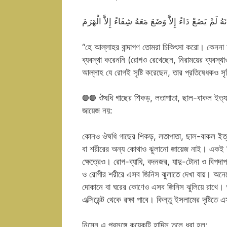
انَهُ لَمْ يَضَعْ دَاءً إِلاَّ وَضَعَ مَعَهُ شِفَاءً إِلاَّ الْهَرَمَ
“হে আল্লাহর বান্দাগণ তোমরা চিকিৎসা করো। কেননা ম
ব্যবস্থা করেননি (রোগও রেখেছেন, নিরাময়ের ব্যবস্থ
আল্লাহ যে রোগই সৃষ্টি করেছেন, তার প্রতিষেধকও স
◍◍ ঔষধি গাছের শিকড়, লতাপাতা, ছাল-বাকল ইত্যাদি 
জায়েজ নয়:
কোনও ঔষধি গাছের শিকড়, লতাপাতা, ছাল-বাকল ইত্যাদ
বা শরীরের অন্য কোথাও ঝুলানো জায়েজ নাই। একই বি
ক্ষেত্রেও। রোগ-ব্যাধি, বদনজর, যাদু-টোনা ও বিপদাপদ
ও রোগীর শরীরে এসব জিনিস ঝুলাতে দেখা যায়। অনেকে
দোকানে বা ঘরের কোণেও এসব জিনিস ঝুলিয়ে রাখে। অ
এক্সিডেন্ট থেকে রক্ষা পাবে। কিন্তু ইসলামের দৃষ্টিত
নিম্নে এ প্রসঙ্গে কয়েকটি হাদিস তুলে ধরা হল: