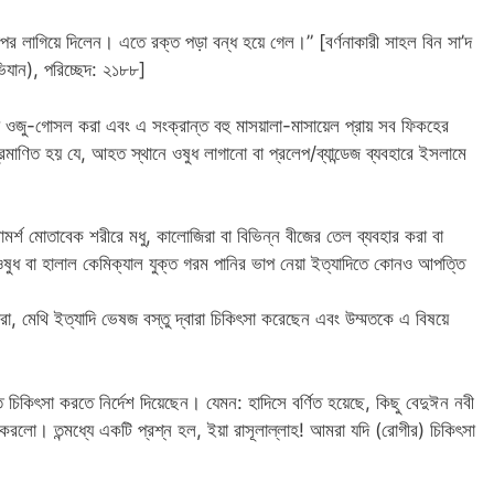
পর লাগিয়ে দিলেন। এতে রক্ত পড়া বন্ধ হয়ে গেল।” [বর্ণনাকারী সাহল বিন সা’দ
াভিযান), পরিচ্ছেদ: ২১৮৮]
্থায় ওজু-গোসল করা এবং এ সংক্রান্ত বহু মাসয়ালা-মাসায়েল প্রায় সব ফিকহের
মাণিত হয় যে, আহত স্থানে ওষুধ লাগানো বা প্রলেপ/ব্যান্ডেজ ব্যবহারে ইসলামে
ামর্শ মোতাবেক শরীরে মধু, কালোজিরা বা বিভিন্ন বীজের তেল ব্যবহার করা বা
ওষুধ বা হালাল কেমিক্যাল যুক্ত গরম পানির ভাপ নেয়া ইত্যাদিতে কোনও আপত্তি
িরা, মেথি ইত্যাদি ভেষজ বস্তু দ্বারা চিকিৎসা করেছেন এবং উম্মতকে এ বিষয়ে
ে চিকিৎসা করতে নির্দেশ দিয়েছেন। যেমন: হাদিসে বর্ণিত হয়েছে, কিছু বেদুঈন নবী
ন করলো। তন্মধ্যে একটি প্রশ্ন হল, ইয়া রাসূলাল্লাহ! আমরা যদি (রোগীর) চিকিৎসা