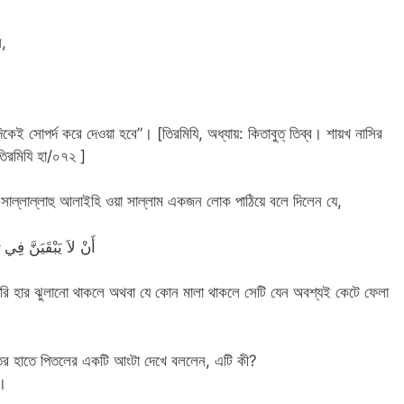
ন,
কেই সোপর্দ করে দেওয়া হবে”। [তিরমিযি, অধ্যায়: কিতাবুত্‌ তিব্ব। শায়খ নাসির
তিরমিযি হা/০৭২ ]
াল্লাল্লাহু আলাইহি ওয়া সাল্লাম একজন লোক পাঠিয়ে বলে দিলেন যে,
أَنْ لاَ يَبْقَيَنَّ فِي ر
ৈরি হার ঝুলানো থাকলে অথবা যে কোন মালা থাকলে সেটি যেন অবশ্যই কেটে ফেলা
্তির হাতে পিতলের একটি আংটা দেখে বললেন, এটি কী?
ি।