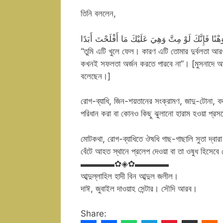
তিনি বললেন,
ا وَهْنًا فَإِنَّكَ لَوْ مِتَّ وَهِيَ عَلَيْكَ مَا أَفْلَحْتَ أَبَدًا
“তুমি এটি খুলে ফেল। কারণ এটি তোমার দুর্বলতা আরও
কখনই সফলতা অর্জন করতে পারবে না”। [মুসনাদে আ
বলেছেন।]
রোগ-ব্যাধি, জিন-শয়তানের সংক্রামণ, জাদু-টোনা, বদনজর
পরিধান করা বা কোনও কিছু ঝুলানো হারাম হওয়া প্রস
মোটকথা, রোগ-ব্যাধিতে ঔষধি গাছ-গাছালি সুতা দ্বারা
বেঁটে আহত স্থানে প্রলেপ দেওয়া বা তা ওষুধ হিসে
▬▬▬▬✿◈✿▬▬▬▬
আব্দুল্লাহিল হাদী বিন আব্দুল জলীল।
দাঈ, জুবাইল দাওয়াহ সেন্টার। সৌদি আরব।
Share: