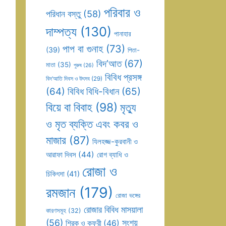
পরিবার ও
পরিধান বস্তু
(58)
দাম্পত্য
(130)
পানাহার
পাপ বা গুনাহ
(73)
(39)
পিতা-
বিদ’আত
(67)
মাতা
(35)
পুরুষ
(26)
বিবিধ প্রসঙ্গ
বিদ’আতি দিবস ও উৎসব
(29)
(64)
বিবিধ বিধি-বিধান
(65)
বিয়ে বা বিবাহ
(98)
মৃত্যু
ও মৃত ব্যক্তি এবং কবর ও
মাজার
(87)
যিলহজ্জ-কুরবানী ও
আরাফা দিবস
(44)
রোগ ব্যাধি ও
রোজা ও
চিকিৎসা
(41)
রমজান
(179)
রোজা ভঙ্গের
রোজার বিবিধ মাসয়ালা
কারণসমূহ
(32)
(56)
সংশয়
শিরক ও কুফুরী
(46)