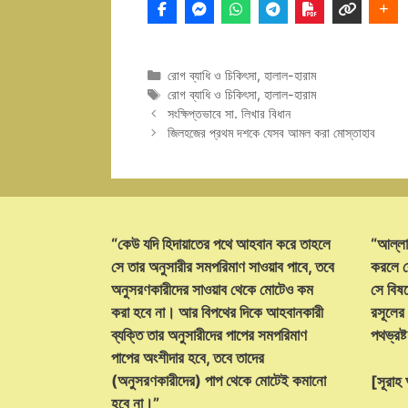
Categories
রোগ ব্যাধি ও চিকিৎসা
,
হালাল-হারাম
Tags
রোগ ব্যাধি ও চিকিৎসা
,
হালাল-হারাম
সংক্ষিপ্তভাবে সা. লিখার বিধান
জিলহজের প্রথম দশকে যেসব আমল করা মোস্তাহাব
“কেউ যদি হিদায়াতের পথে আহবান করে তাহলে
“আল্লা
সে তার অনুসারীর সমপরিমাণ সাওয়াব পাবে, তবে
করলে ক
অনুসরণকারীদের সাওয়াব থেকে মোটেও কম
সে বিষয়
করা হবে না। আর বিপথের দিকে আহবানকারী
রসূলের
ব্যক্তি তার অনুসারীদের পাপের সমপরিমাণ
পথভ্রষ
পাপের অংশীদার হবে, তবে তাদের
(অনুসরণকারীদের) পাপ থেকে মোটেই কমানো
[সূরা
হবে না।”