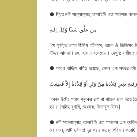
● প্রিয় নবী সাল্লাল্লাহু আলাইহি ওয়া সাল্লাম বলে
مَن علَّقَ شيئًا وُكِلَ إليهِ
“যে ব্যক্তি কোন জিনিষ লটকাবে, তাকে ঐ জিনিষের দি
উদ্দিন আলবানি রহ. হাসান বলেছেন। দেখুন: সহীহুত্‌ 
● আরও হাদিসে বর্ণিত হয়েছে, কোন এক সফরে নবী স
َقَبَةِ بَعِيرٍ قِلاَدَةٌ مِنْ وَتَرٍ أَوْ قِلاَدَةٌ إِلاَّ قُطِعَتْ
“কোন উটের গলায় ধনুকের রশি বা গাছের ছাল দিয়ে ত
হয়।”[সহিহ বুখারি, অধ্যায়: কিতাবুত্‌ তিব্ব]
● নবী সাল্লাল্লাহু আলাইহি ওয়া সাল্লাম এক ব্যক
সে বলল, এটি দুর্বলতা দূর করার জন্যে পরিধান করেছ