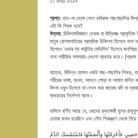
27 May 2024
প্রশ্ন:
হাত-পা ভেঙ্গে গেলে কবিরাজ গাছগাছালির মিশ্র
এটা কি শিরক হবে?
উত্তর
: চিকিৎসাবিজ্ঞানে ভেষজ বা উদ্ভিজ্জ প্রাকৃতিক 
মানুষ রোগবালাইয়ের প্রাথমিক চিকিৎসা হিসেবে নানা ধর
বিশ্বেও ‘ওভার দ্য কাউন্টার মেডিসিন’ হিসেবে জনপ্র
নানা শারীরিক সমস্যায় এগুলো ব্যবহার করে। [প্রথ
যাহোক, বিভিন্ন হালাল ওষধি গাছ-গাছালির শিকড়, বাক
শরীরের ভাঙ্গা, মচকা, আগুনে পোড়া বা আঘাত জনিত কা
কিংবা ওষুধ হিসেবে তা সেবন করা জায়েজ যদি তা দ্বার
ব্যবহারের নির্দেশনা থাকে।
হাদিসে বর্ণিত আছে যে, ওহুদের রক্তক্ষয়ী যুদ্ধে রাসূ
চেহারা জখম হয়েছিল এবং লৌহ শিরস্ত্রাণ ভেঙ্গে গিয়ে
صِيرٍ، فَأَحْرَقَتْهَا وَأَلْصَقَتْهَا فَاسْتَمْسَكَ الدَّمُ