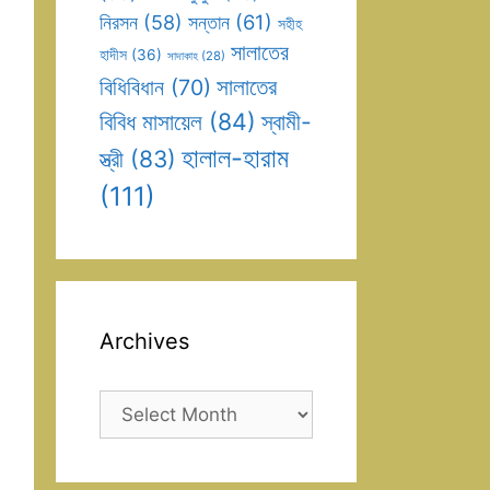
সন্তান
(61)
নিরসন
(58)
সহীহ
সালাতের
হাদীস
(36)
সাদাকাহ
(28)
সালাতের
বিধিবিধান
(70)
বিবিধ মাসায়েল
(84)
স্বামী-
হালাল-হারাম
স্ত্রী
(83)
(111)
Archives
Archives