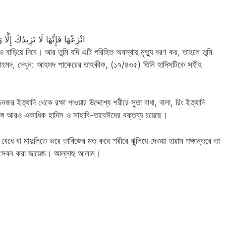
انْزِعْهَا فَإِنَّهَا لَا تَزِيدُكَ إِلَّ
 বাড়িয়ে দিবে। আর তুমি যদি এটি পরিহিত অবস্থায় মৃত্যু বরণ কর, তাহলে তুমি
হমদ, দেখুন: আহমদ শাকেরের তাহকীক, (১৭/৪৩৫) তিনি হাদিসটিকে সহীহ
 ইত্যাদি থেকে রক্ষা পাওয়ার উদ্দেশ্যে শরীরে সুতা বাধা, বালা, রিং ইত্যাদি
ঙ্গে আরও একাধিক হাদিস ও সাহাবি-তাবেঈদের বক্তব্য রয়েছে।
 বেধে বা মাদুলিতে ভরে তাবিজের মত করে শরীরে ঝুলিয়ে দেওয়া হারাম পক্ষান্তরে তা
বে সেবন করা জায়েজ। আল্লাহু আলাম।