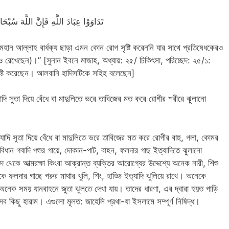
تَدَاوَوْا عِبَادَ اللَّهِ فَإِنَّ اللَّهَ سُبْحَ
হান আল্লাহ বার্ধক্য ছাড়া এমন কোন রোগ সৃষ্টি করেননি যার সাথে প্রতিষেধকেরও
াও রেখেছেন)।” [সুনান ইবনে মাজাহ, অধ্যায়: ২৫/ চিকিৎসা, পরিচ্ছেদ: ২৫/১:
ৃষ্টি করেছেন। আলবানি হাদিসটিকে সহিহ বলেছেন]
সুতা দিয়ে বেঁধে বা মাদুলিতে ভরে তাবিজের মত করে রোগীর শরীরে ঝুলানো
ি সুতা দিয়ে বেঁধে বা মাদুলিতে ভরে তাবিজের মত করে রোগীর বাহু, গলা, কোমর
ধান গবাদি পশুর গায়ে, দোকান-পাট, বাহন, ফলদার গাছ ইত্যাদিতে ঝুলানো
 থেকে আত্মরক্ষা কিংবা আক্রান্ত ব্যক্তির আরোগ্যের উদ্দেশ্যে অনেক নারী, শিশু
 ফলদার গাছে গরুর মাথার খুলি, শিং, হাড্ডি ইত্যাদি ঝুলিয়ে রাখে। অনেকে
নেক সময় যানবাহনে জুতা ঝুলতে দেখা যায়। তাদের ধারণা, এর দ্বারা হয়ত গাড়ি
ে এসব কিছু হারাম। এগুলো মূলত: জাহেলি প্রথা-যা ইসলামে সম্পূর্ণ নিষিদ্ধ।