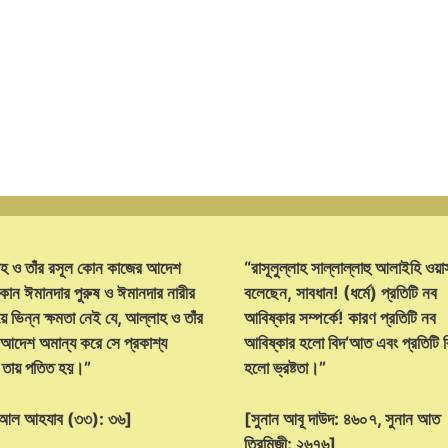
হ ও তাঁর রসূল কোন কাজের আদেশ
“রাসূলুল্লাহ সাল্লাল্লাহু আলাইহি ওয়া
োন ঈমানদার পুরুষ ও ঈমানদার নারীর
বলেছেন, সাবধান! (ধর্মে) প্রতিটি নব
ে ভিন্ন ক্ষমতা নেই যে, আল্লাহ ও তাঁর
আবিষ্কার সম্পর্কে! কারণ প্রতিটি নব
 আদেশ অমান্য করে সে প্রকাশ্য
আবিষ্কার হলো বিদ‘আত এবং প্রতিটি
্ট তায় পতিত হয়।”
হলো ভ্রষ্টতা।”
হ আল আহযাব (৩৩): ৩৬]
[সুনান আবূ দাউদ: ৪৬০৭, সুনান আত
তিরমিজী: ২৬৭৬]