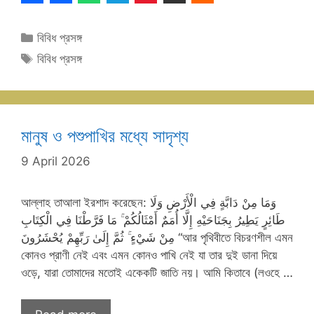
Categories
বিবিধ প্রসঙ্গ
Tags
বিবিধ প্রসঙ্গ
মানুষ ও পশুপাখির মধ্যে সাদৃশ্য
9 April 2026
আল্লাহ তাআলা ইরশাদ করেছেন: وَمَا مِنْ دَابَّةٍ فِي الْأَرْضِ وَلَا
طَائِرٍ يَطِيرُ بِجَنَاحَيْهِ إِلَّا أُمَمٌ أَمْثَالُكُمْ ۚ مَا فَرَّطْنَا فِي الْكِتَابِ
مِنْ شَيْءٍ ۚ ثُمَّ إِلَىٰ رَبِّهِمْ يُحْشَرُونَ “আর পৃথিবীতে বিচরণশীল এমন
কোনও প্রাণী নেই এবং এমন কোনও পাখি নেই যা তার দুই ডানা দিয়ে
ওড়ে, যারা তোমাদের মতোই একেকটি জাতি নয়। আমি কিতাবে (লওহে …