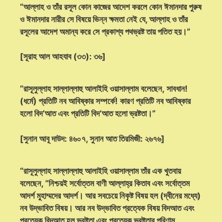
“আল্লাহ ও তাঁর রসূল কোন কাজের আদেশ করলে কোন ঈমানদার পুরুষ
ও ঈমানদার নারীর সে বিষয়ে ভিন্ন ক্ষমতা নেই যে, আল্লাহ ও তাঁর
রসূলের আদেশ অমান্য করে সে প্রকাশ্য পথভ্রষ্ট তায় পতিত হয়।”
[সূরাহ আল আহযাব (৩৩): ৩৬]
“রাসূলুল্লাহ সাল্লাল্লাহু আলাইহি ওয়াসাল্লাম বলেছেন, সাবধান!
(ধর্মে) প্রতিটি নব আবিষ্কার সম্পর্কে! কারণ প্রতিটি নব আবিষ্কার
হলো বিদ‘আত এবং প্রতিটি বিদ‘আত হলো ভ্রষ্টতা।”
[সুনান আবূ দাউদ: ৪৬০৭, সুনান আত তিরমিজী: ২৬৭৬]
“রাসূলুল্লাহ সাল্লাল্লাহু আলাইহি ওয়াসাল্লাম তাঁর এক খুতবায়
বলেছেন, “নিশ্চয়ই সর্বোত্তম বাণী আল্লাহ্‌র কিতাব এবং সর্বোত্তম
আদর্শ মুহাম্মদের আদর্শ। আর সবচেয়ে নিকৃষ্ট বিষয় হল (দ্বীনের মধ্যে)
নব উদ্ভাবিত বিষয়। আর নব উদ্ভাবিত প্রত্যেক বিষয় বিদআত এবং
প্রত্যেক বিদআত হল ভ্রষ্টতা এবং প্রত্যেক ভ্রষ্টতার পরিণাম