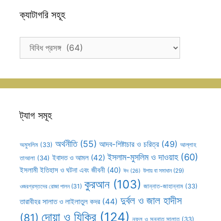
ক্যাটাগরি সহূহ
ক্যাটাগরি
সহূহ
ট্যাগ সমূহ
অর্থনীতি
(55)
আদব-শিষ্টাচার ও চরিত্র
(49)
আল্লাহ
অমুসলিম
(33)
ইসলাম-মুসলিম ও দাওয়াহ
(60)
ইবাদত ও আমল
(42)
তাআলা
(34)
ইসলামী ইতিহাস ও ঘটনা এবং জীবনী
(40)
উপায় বা সমাধান
(29)
ঈদ
(26)
কুরআন
(103)
ওজরগ্রস্তদের রোজা পালন
(31)
জান্নাত-জাহান্নাম
(33)
দুর্বল ও জাল হাদীস
তারাবীহর সালাত ও লাইলাতুল কদর
(44)
দোয়া ও যিকির
(124)
(81)
নফল ও সুন্নাত সালাত
(33)