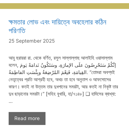
ক্ষমতার লোভ এবং দায়িত্বে অবহেলার কঠিন
পরিণতি
25 September 2025
আবু হুরায়রা রা. থেকে বর্ণিত, রসুল সাল্লাল্লাহু আলাইহি ওয়াসাল্লাম
বলেন, إنَّكُمْ سَتَحْرِصُونَ علَى الإمارَةِ، وسَتَكُونُ نَدامَةً يَومَ
القِيامَةِ، فَنِعْمَ المُرْضِعَةُ وبِئْسَتِ الفاطِمَةُ. “তোমরা অবশ্যই
নেতৃত্বের প্রতি আগ্রহী হবে, অথচ তা হবে অনুতাপ ও আফসোসের
কারণ। কতই না উত্তম তার দুধপানের সময়টা, আর কতই না নিকৃষ্ট তার
দুধ ছাড়ানোর সময়টা।” [সহিহ বুখারি, হা/৭১৪৮] ❑ হাদিসের ব্যাখ্যা:
…
Read more