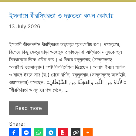
ইসলামে ধীরস্থিরতা ও দ্রুততা কখন কোথায়
13 July 2026
ইসলামী জীবনদর্শনে ধীরস্থিরতা অত্যন্ত প্রশংসনীয় গুণ। পক্ষান্তরে,
বিশেষে কিছু ক্ষেত্র ছাড়া অহেতুক তাড়াহুড়ো বা অস্থিরতা মানুষকে ভুল
সিদ্ধান্তের দিকে ধাবিত করে। এ বিষয়ে রসুলুল্লাহ (সাল্লাল্লাহু
আলাইহি ওয়াসাল্লাম) স্পষ্ট দিকনির্দেশনা দিয়েছেন। আনাস ইবনে মালিক
ও সাহল ইবনে সাদ (রা.) থেকে বর্ণিত, রসুলুল্লাহ (সাল্লাল্লাহু আলাইহি
ওয়াসাল্লাম) বলেছেন, «الأَنَاةُ مِنَ اللَّهِ، وَالعَجَلَةُ مِنَ الشَّيْطَانِ»
“ধীরস্থিরতা আল্লাহর পক্ষ থেকে, …
Read more
Share: