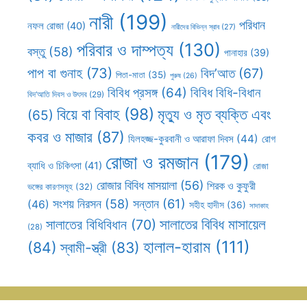
নারী
(199)
পরিধান
নফল রোজা
(40)
নারীদের বিভিন্ন স্রাব
(27)
পরিবার ও দাম্পত্য
(130)
বস্তু
(58)
পানাহার
(39)
পাপ বা গুনাহ
(73)
বিদ’আত
(67)
পিতা-মাতা
(35)
পুরুষ
(26)
বিবিধ প্রসঙ্গ
(64)
বিবিধ বিধি-বিধান
বিদ’আতি দিবস ও উৎসব
(29)
বিয়ে বা বিবাহ
(98)
মৃত্যু ও মৃত ব্যক্তি এবং
(65)
কবর ও মাজার
(87)
যিলহজ্জ-কুরবানী ও আরাফা দিবস
(44)
রোগ
রোজা ও রমজান
(179)
ব্যাধি ও চিকিৎসা
(41)
রোজা
রোজার বিবিধ মাসয়ালা
(56)
শিরক ও কুফুরী
ভঙ্গের কারণসমূহ
(32)
সন্তান
(61)
সংশয় নিরসন
(58)
(46)
সহীহ হাদীস
(36)
সাদাকাহ
সালাতের বিবিধ মাসায়েল
সালাতের বিধিবিধান
(70)
(28)
হালাল-হারাম
(111)
(84)
স্বামী-স্ত্রী
(83)