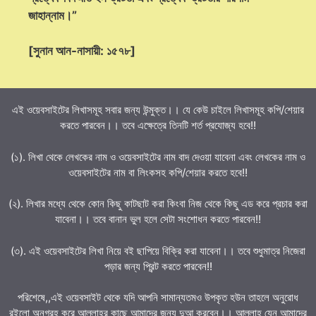
জাহান্নাম।”
[সুনান আন-নাসায়ী: ১৫৭৮]
এই ওয়েবসাইটের লিখাসমূহ সবার জন্য উন্মুক্ত।। যে কেউ চাইলে লিখাসমূহ কপি/শেয়ার
করতে পারবেন।। তবে এক্ষেত্রে তিনটি শর্ত প্রযোজ্য হবে!!
(১). লিখা থেকে লেখকের নাম ও ওয়েবসাইটের নাম বাদ দেওয়া যাবেনা এবং লেখকের নাম ও
ওয়েবসাইটের নাম বা লিংকসহ কপি/শেয়ার করতে হবে!!
(২). লিখার মধ্যে থেকে কোন কিছু কাটছাট করা কিংবা নিজ থেকে কিছু এড করে প্রচার করা
যাবেনা।। তবে বানান ভুল হলে সেটা সংশোধন করতে পারবেন!!
(৩). এই ওয়েবসাইটের লিখা নিয়ে বই ছাপিয়ে বিক্রি করা যাবেনা।। তবে শুধুমাত্র নিজেরা
পড়ার জন্য প্রিন্ট করতে পারবেন!!
পরিশেষে,,এই ওয়েবসাইট থেকে যদি আপনি সামান্যতমও উপকৃত হউন তাহলে অনুরোধ
রইলো অনুগ্রহ করে আল্লাহর কাছে আমাদের জন্য দুআ করবেন।। আল্লাহ যেন আমাদের