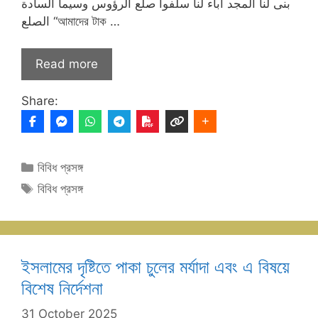
بنى لنا المجد آباء لنا سلفوا صلع الرؤوس وسيما السادة
الصلع “আমাদের টাক …
Read more
Share:
Categories
বিবিধ প্রসঙ্গ
Tags
বিবিধ প্রসঙ্গ
ইসলামের দৃষ্টিতে পাকা চুলের মর্যাদা এবং এ বিষয়ে
বিশেষ নির্দেশনা
31 October 2025