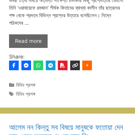
উমরা ইত্যা বিষয়ে অত্যন্ত সংক্ষিপ্ত চমৎকার কিছু প্রশ্নোত্তর যেগুলো
তিনি ‘ওয়াযায়েফে রমজান’ শীর্ষক কিতাবের ব্যাখ্যা কালীন তাঁর ছাত্রদের
পক্ষ থেকে প্রদত্ব বিভিন্ন প্রশ্নের উত্তরে বলেছিলেন। নিম্নে
পাঠকদের …
Read more
Share:
Categories
বিবিধ প্রসঙ্গ
Tags
বিবিধ প্রসঙ্গ
আলেম নন কিন্তু সব বিষয়ে মানুষকে ফতোয়া দেন