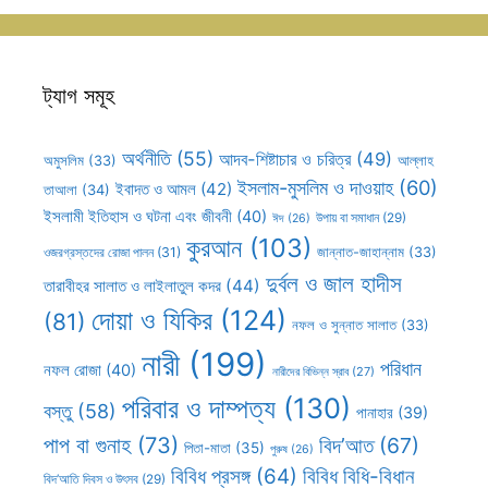
ট্যাগ সমূহ
অর্থনীতি
(55)
আদব-শিষ্টাচার ও চরিত্র
(49)
আল্লাহ
অমুসলিম
(33)
ইসলাম-মুসলিম ও দাওয়াহ
(60)
ইবাদত ও আমল
(42)
তাআলা
(34)
ইসলামী ইতিহাস ও ঘটনা এবং জীবনী
(40)
উপায় বা সমাধান
(29)
ঈদ
(26)
কুরআন
(103)
ওজরগ্রস্তদের রোজা পালন
(31)
জান্নাত-জাহান্নাম
(33)
দুর্বল ও জাল হাদীস
তারাবীহর সালাত ও লাইলাতুল কদর
(44)
দোয়া ও যিকির
(124)
(81)
নফল ও সুন্নাত সালাত
(33)
নারী
(199)
পরিধান
নফল রোজা
(40)
নারীদের বিভিন্ন স্রাব
(27)
পরিবার ও দাম্পত্য
(130)
বস্তু
(58)
পানাহার
(39)
পাপ বা গুনাহ
(73)
বিদ’আত
(67)
পিতা-মাতা
(35)
পুরুষ
(26)
বিবিধ প্রসঙ্গ
(64)
বিবিধ বিধি-বিধান
বিদ’আতি দিবস ও উৎসব
(29)