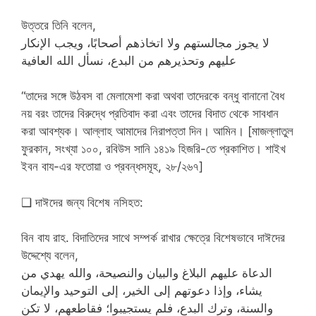
উত্তরে তিনি বলেন,
لا يجوز مجالستهم ولا اتخاذهم أصحابًا، ويجب الإنكار
عليهم وتحذيرهم من البدع، نسأل الله العافية
“তাদের সঙ্গে উঠবস বা মেলামেশা করা অথবা তাদেরকে বন্ধু বানানো বৈধ
নয় বরং তাদের বিরুদ্ধে প্রতিবাদ করা এবং তাদের বিদাত থেকে সাবধান
করা আবশ্যক। আল্লাহ আমাদের নিরাপত্তা দিন। আমিন। [মাজল্লাতুল
ফুরকান, সংখ্যা ১০০, রবিউস সানি ১৪১৯ হিজরি-তে প্রকাশিত। শাইখ
ইবন বায-এর ফতোয়া ও প্রবন্ধসমূহ, ২৮/২৬৭]
❑ দাঈদের জন্য বিশেষ নসিহত:
বিন বায রাহ. বিদাতিদের সাথে সম্পর্ক রাখার ক্ষেত্রে বিশেষভাবে দাঈদের
উদ্দেশ্যে বলেন,
الدعاة عليهم البلاغ والبيان والنصيحة، والله يهدي من
يشاء، وإذا دعوتهم إلى الخير، إلى التوحيد والإيمان
والسنة، وترك البدع، فلم يستجيبوا؛ فقاطعهم، لا تكن