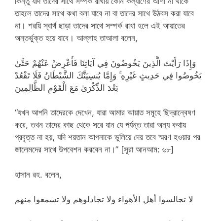
কিন্তু যদি তাদের সাথে সম্পর্ক রাখায় কোন কল্যাণের আশা না থাকে
তাহলে তাদের সাথে কথা বলা যাবে না বা তাদের সাথে উঠবস করা যাবে
না। শরয়ি স্বার্থ ছাড়া তাদের সাথে সম্পর্ক রাখা হলে এই আয়াতের
অন্তর্ভুক্ত হয়ে যাবে। আল্লাহ তাআলা বলেন,
وَإِذَا رَأَيْتَ الَّذِينَ يَخُوضُونَ فِي آيَاتِنَا فَأَعْرِضْ عَنْهُمْ حَتَّىٰ
يَخُوضُوا فِي حَدِيثٍ غَيْرِهِ ۚ وَإِمَّا يُنسِيَنَّكَ الشَّيْطَانُ فَلَا تَقْعُدْ
بَعْدَ الذِّكْرَىٰ مَعَ الْقَوْمِ الظَّالِمِينَ
“যখন আপনি তাদেরকে দেখেন, যারা আমার আয়াত সমূহে ছিদ্রান্বেষণ
করে, তখন তাদের কাছ থেকে সরে যান যে পর্যন্ত তারা অন্য কথায়
প্রবৃত্ত না হয়, যদি শয়তান আপনাকে ভুলিয়ে দেয় তবে স্মরণ হওয়ার পর
জালেমদের সাথে উপবেশন করবেন না।” [সূরা আনআম: ৬৮]
হাসান রহ. বলেন,
لا تجالسوا أهل الأهواء ولا تجادلوهم ولا تسمعوا منهم