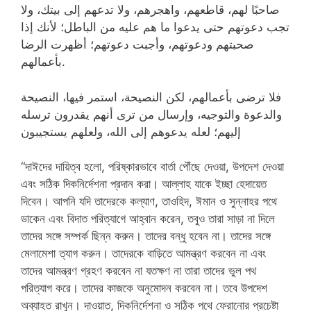
صاحبًا لهم، قاطعهم، واهجرهم، ولا تدعهم إلى بيتك، ولا
تجب دعوتهم حتى يدعوا ما هم عليه من الباطل؛ لأنك إذا
صحبتهم ودعوتهم، وأجبت دعوتهم؛ أظهرت الرضا
بأعمالهم.
فلا ترضى بأعمالهم، لكن النصيحة، استمر فيها، النصيحة
والدعوة والتوجيه، وإرسال من ترى أنهم يقدرون ترسله
إليهم؛ لعله يدعوهم إلى الله، ولعلهم يستجيبون
“দাঈদের দায়িত্ব হলো, পরিষ্কারভাবে বার্তা পৌঁছে দেওয়া, উপদেশ দেওয়া
এবং সঠিক দিকনির্দেশনা প্রদান করা। আল্লাহ যাকে ইচ্ছা হেদায়েত
দিবেন। আপনি যদি তাদেরকে কল্যাণ, তাওহিদ, ঈমান ও সুন্নাহর পথে
ডাকেন এবং বিদাত পরিত্যাগে আহ্বান করেন, তবুও তারা সাড়া না দিলে
তাদের সঙ্গে সম্পর্ক ছিন্ন করুন। তাদের বন্ধু হবেন না। তাদের সঙ্গে
মেলামেশা ত্যাগ করুন। তাদেরকে বাড়িতে আমন্ত্রণ করবেন না এবং
তাদের আমন্ত্রণ গ্রহণ করবেন না যতক্ষণ না তারা তাদের ভুল পথ
পরিত্যাগ করে। তাদের কাজকে অনুমোদন করবেন না। তবে উপদেশ
অব্যাহত রাখুন। দাওয়াত, দিকনির্দেশনা ও সঠিক পথে ফেরানোর প্রচেষ্টা