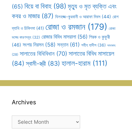
বিয়ে বা বিবাহ
(98)
মৃত্যু ও মৃত ব্যক্তি এবং
(65)
কবর ও মাজার
(87)
যিলহজ্জ-কুরবানী ও আরাফা দিবস
(44)
রোগ
রোজা ও রমজান
(179)
ব্যাধি ও চিকিৎসা
(41)
রোজা
রোজার বিবিধ মাসয়ালা
(56)
শিরক ও কুফুরী
ভঙ্গের কারণসমূহ
(32)
সন্তান
(61)
সংশয় নিরসন
(58)
(46)
সহীহ হাদীস
(36)
সাদাকাহ
সালাতের বিবিধ মাসায়েল
সালাতের বিধিবিধান
(70)
(28)
হালাল-হারাম
(111)
(84)
স্বামী-স্ত্রী
(83)
Archives
Archives