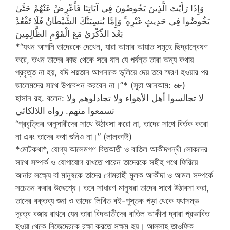
وَإِذَا رَأَيْتَ الَّذِينَ يَخُوضُونَ فِي آيَاتِنَا فَأَعْرِضْ عَنْهُمْ حَتَّىٰ
يَخُوضُوا فِي حَدِيثٍ غَيْرِهِ ۚ وَإِمَّا يُنسِيَنَّكَ الشَّيْطَانُ فَلَا تَقْعُدْ
بَعْدَ الذِّكْرَىٰ مَعَ الْقَوْمِ الظَّالِمِينَ
*“যখন আপনি তাদেরকে দেখেন, যারা আমার আয়াত সমূহে ছিদ্রান্বেষণ
করে, তখন তাদের কাছ থেকে সরে যান যে পর্যন্ত তারা অন্য কথায়
প্রবৃত্ত না হয়, যদি শয়তান আপনাকে ভূলিয়ে দেয় তবে স্মরণ হওয়ার পর
জালেমদের সাথে উপবেশন করবেন না।”* (সূরা আনআম: ৬৮)
হাসান রহ. বলেন: لا تجالسوا أهل الأهواء ولا تجادلوهم ولا
تسمعوا منهم. رواه اللالكائي
“প্রবৃত্তির অনুসারীদের সাথে উঠাবসা করো না, তাদের সাথে বির্তক করো
না এবং তাদের কথা শুনিও না।” (লালকাঈ)
*মোটকথা*, যোগ্য আলেমগণ বিতআতী ও বাতিল আকীদপন্থী লোকদের
সাথে সম্পর্ক ও যোগাযোগ রাখতে পারেন তাদেরকে সহীহ পথে ফিরিয়ে
আনার লক্ষ্যে বা মানুষকে তাদের গোমরাহী মূলক আকীদা ও আমল সম্পর্কে
সচেতন করার উদ্দেশ্যে। তবে সাধারণ মানুষরা তাদের সাথে উঠাবসা করা,
তাদের বক্তব্য শুনা ও তাদের লিখিত বই-পুস্তক পড়া থেকে যথাসম্ভ
দূরত্ব বজায় রাখবে যেন তারা বিদআতীদের বাতিল আকীদা দ্বারা প্রভাবিত
হওয়া থেকে নিজেদেরকে রক্ষা করতে সক্ষম হয়। আল্লাহ তাওফিক