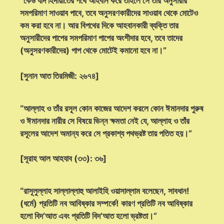
“কেউ যদি হিদায়াতের পথে আহবান করে তাহলে সে তার অনুসারীর
সমপরিমাণ সাওয়াব পাবে, তবে অনুসরণকারীদের সাওয়াব থেকে মোটেও
কম করা হবে না। আর বিপথের দিকে আহবানকারী ব্যক্তি তার
অনুসারীদের পাপের সমপরিমাণ পাপের অংশীদার হবে, তবে তাদের
(অনুসরণকারীদের) পাপ থেকে মোটেই কমানো হবে না।”
[সুনান আত তিরমিজী: ২৬৭৪]
“আল্লাহ ও তাঁর রসূল কোন কাজের আদেশ করলে কোন ঈমানদার পুরুষ
ও ঈমানদার নারীর সে বিষয়ে ভিন্ন ক্ষমতা নেই যে, আল্লাহ ও তাঁর
রসূলের আদেশ অমান্য করে সে প্রকাশ্য পথভ্রষ্ট তায় পতিত হয়।”
[সূরাহ আল আহযাব (৩৩): ৩৬]
“রাসূলুল্লাহ সাল্লাল্লাহু আলাইহি ওয়াসাল্লাম বলেছেন, সাবধান!
(ধর্মে) প্রতিটি নব আবিষ্কার সম্পর্কে! কারণ প্রতিটি নব আবিষ্কার
হলো বিদ‘আত এবং প্রতিটি বিদ‘আত হলো ভ্রষ্টতা।”