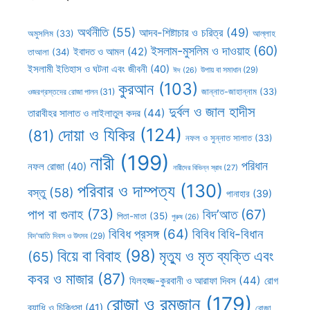
অর্থনীতি
(55)
আদব-শিষ্টাচার ও চরিত্র
(49)
আল্লাহ
অমুসলিম
(33)
ইসলাম-মুসলিম ও দাওয়াহ
(60)
ইবাদত ও আমল
(42)
তাআলা
(34)
ইসলামী ইতিহাস ও ঘটনা এবং জীবনী
(40)
উপায় বা সমাধান
(29)
ঈদ
(26)
কুরআন
(103)
ওজরগ্রস্তদের রোজা পালন
(31)
জান্নাত-জাহান্নাম
(33)
দুর্বল ও জাল হাদীস
তারাবীহর সালাত ও লাইলাতুল কদর
(44)
দোয়া ও যিকির
(124)
(81)
নফল ও সুন্নাত সালাত
(33)
নারী
(199)
পরিধান
নফল রোজা
(40)
নারীদের বিভিন্ন স্রাব
(27)
পরিবার ও দাম্পত্য
(130)
বস্তু
(58)
পানাহার
(39)
পাপ বা গুনাহ
(73)
বিদ’আত
(67)
পিতা-মাতা
(35)
পুরুষ
(26)
বিবিধ প্রসঙ্গ
(64)
বিবিধ বিধি-বিধান
বিদ’আতি দিবস ও উৎসব
(29)
বিয়ে বা বিবাহ
(98)
মৃত্যু ও মৃত ব্যক্তি এবং
(65)
কবর ও মাজার
(87)
যিলহজ্জ-কুরবানী ও আরাফা দিবস
(44)
রোগ
রোজা ও রমজান
(179)
ব্যাধি ও চিকিৎসা
(41)
রোজা