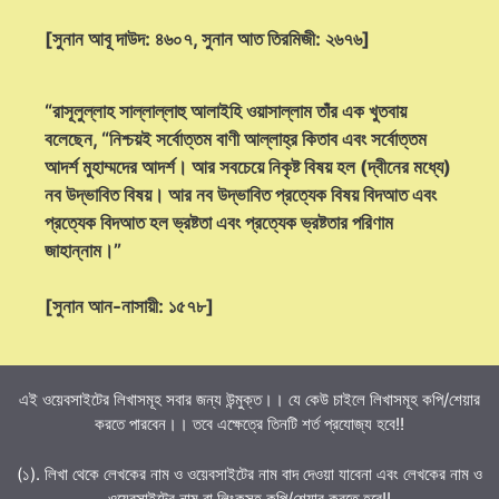
[সুনান আবূ দাউদ: ৪৬০৭, সুনান আত তিরমিজী: ২৬৭৬]
“রাসূলুল্লাহ সাল্লাল্লাহু আলাইহি ওয়াসাল্লাম তাঁর এক খুতবায়
বলেছেন, “নিশ্চয়ই সর্বোত্তম বাণী আল্লাহ্‌র কিতাব এবং সর্বোত্তম
আদর্শ মুহাম্মদের আদর্শ। আর সবচেয়ে নিকৃষ্ট বিষয় হল (দ্বীনের মধ্যে)
নব উদ্ভাবিত বিষয়। আর নব উদ্ভাবিত প্রত্যেক বিষয় বিদআত এবং
প্রত্যেক বিদআত হল ভ্রষ্টতা এবং প্রত্যেক ভ্রষ্টতার পরিণাম
জাহান্নাম।”
[সুনান আন-নাসায়ী: ১৫৭৮]
এই ওয়েবসাইটের লিখাসমূহ সবার জন্য উন্মুক্ত।। যে কেউ চাইলে লিখাসমূহ কপি/শেয়ার
করতে পারবেন।। তবে এক্ষেত্রে তিনটি শর্ত প্রযোজ্য হবে!!
(১). লিখা থেকে লেখকের নাম ও ওয়েবসাইটের নাম বাদ দেওয়া যাবেনা এবং লেখকের নাম ও
ওয়েবসাইটের নাম বা লিংকসহ কপি/শেয়ার করতে হবে!!