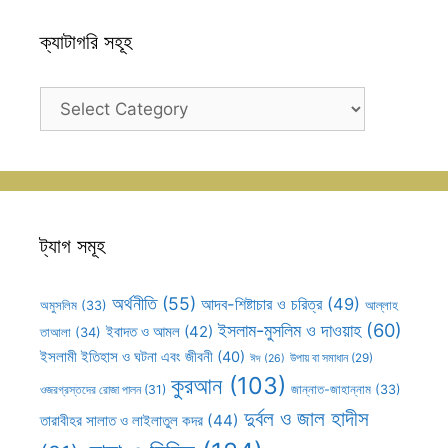
ক্যাটাগরি সহূহ
ক্যাটাগরি
সহূহ
ট্যাগ সমূহ
অর্থনীতি
(55)
আদব-শিষ্টাচার ও চরিত্র
(49)
আল্লাহ
অমুসলিম
(33)
ইসলাম-মুসলিম ও দাওয়াহ
(60)
ইবাদত ও আমল
(42)
তাআলা
(34)
ইসলামী ইতিহাস ও ঘটনা এবং জীবনী
(40)
উপায় বা সমাধান
(29)
ঈদ
(26)
কুরআন
(103)
ওজরগ্রস্তদের রোজা পালন
(31)
জান্নাত-জাহান্নাম
(33)
দুর্বল ও জাল হাদীস
তারাবীহর সালাত ও লাইলাতুল কদর
(44)