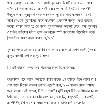
গ্রহণযোগ্য নয়। কারণ তা সরাসরি কুরআন বিরোধী। আর এ সম্পর্কে
বর্ণিত হাদিসগুলো সহিহ তো নয়ই বরং সেগুলো ভিত্তিহীন। যেমনটি
ইবনুল আরবি প্রমুখ গবেষক আলেমগণ দৃঢ়তার সাথে বলেছেন। সেই
সাথে সেগুলো কুরআনের সাথে সাংঘর্ষিক (যেমনটি উল্লেখ করা হয়েছে)।
সুতরাং অবাক হতে হয় সে সকল মুসলমানদের অবস্থা দেখে, যারা কুরআন
ও সহিহ হাদিসের দলিল ছাড়া কুরআনের স্পষ্ট বক্তব্যের বিরোধিতা করে!”
[তাফসিরে আযওয়াউল বায়ান, ৭/৩১৯]
সুতরাং শাবান মাসের ১৫ তারিখ রাতকে শবে বরাত বা ভাগ্য রজনী (অথবা
মুক্তি রজনী) বলা নিতান্তই ভুল।
❑ এই রাতকে কেন্দ্র করে প্রচলিত বিদআতি কার্যক্রম:
তথাকথিত ‘শবে বরাত’ উপলক্ষে শাবান মাসের ১৪ তারিখে দিনে রোজা রাখা
এবং রাতে বিশেষ ধরনের ইবাদত-বন্দেগি করা, ১০০ রাকাত নফল নামাজ
পড়া, হালুয়া-রুটি খাওয়া, বিভিন্ন প্রাণীর মূর্তি সদৃশ বিভিন্ন মিষ্টান্ন দ্রব্য
তৈরি করা, দল বেধে কবর জিয়ারত করা, ঘরবাড়ি, রাস্তাঘাট, দোকানপাট,
মার্কেট ইত্যাদি আলোক সজ্জা করা, মাজারে আগরবাতি-মোমবাতি