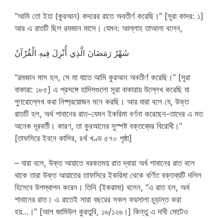
“আমি তো ইহা (কুরআন) কদরের রাতে অবতীর্ণ করেছি।” [সূরা কাদর: ১]
আর এ রাতটি ছিল রমজান মাসে। যেমন: আল্লাহ তাআলা বলেন,
شَهْرُ رَمَضَانَ الَّذِي أُنْزِلَ فِيهِ الْقُرْآنُ
“রমজান মাস হল, সে মা যাতে আমি কুরআন অবতীর্ণ করেছি।” [সূরা
বাকারা: ১৮৫] এ প্রসঙ্গে হাদিসগুলো সূরা বাকারায় উল্লেখ করেছি যা
পুণরোল্লেখ করা নিষ্প্রয়োজন মনে করছি। আর যারা বলে যে, উক্ত
রাতটি হল, অর্ধ শাবানের রাত-যেমন ইকরিমা বর্ণনা করেছেন-তাদের এ মত
অনেক দূরবর্তী। কারণ, তা কুরআনের সুস্পষ্ট বক্তব্যের বিরোধী।”
[তাফসিরে ইবনে কাসির, ৪র্থ খণ্ড ৫৭০ পৃষ্ঠা]
– যারা বলে, উক্ত আয়াতে বরকতময় রাত দ্বারা অর্ধ শাবানের রাত বলে
থাকে তারা উক্ত আয়াতের তাফসিরে ইকরিমা থেকে বর্ণিত বক্তব্যটি দলিল
হিসেবে উপস্থাপন করেন। তিনি (ইকরামা) বলেন, “এ রাত হল, অর্ধ
শাবানের রাত। এ রাতেই সারা বছরের সকল ফয়সালা চূড়ান্ত করা
হয়…।” [আল জামিউল কুরতুবি, ১৬/১২৬।] কিন্তু এ দাবী মোটেও