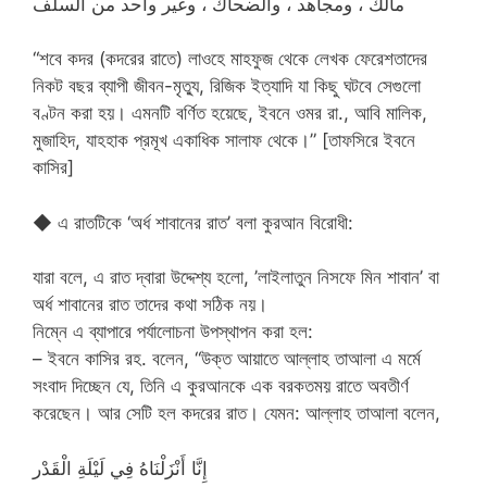
مالك ، ومجاهد ، والضحاك ، وغير واحد من السلف
“শবে কদর (কদরের রাতে) লাওহে মাহফুজ থেকে লেখক ফেরেশতাদের
নিকট বছর ব্যাপী জীবন-মৃত্যু, রিজিক ইত্যাদি যা কিছু ঘটবে সেগুলো
বণ্টন করা হয়। এমনটি বর্ণিত হয়েছে, ইবনে ওমর রা., আবি মালিক,
মুজাহিদ, যাহহাক প্রমূখ একাধিক সালাফ থেকে।” [তাফসিরে ইবনে
কাসির]
◆ এ রাতটিকে ‘অর্ধ শাবানের রাত’ বলা কুরআন বিরোধী:
যারা বলে, এ রাত দ্বারা উদ্দেশ্য হলো, ’লাইলাতুন নিসফে মিন শাবান’ বা
অর্ধ শাবানের রাত তাদের কথা সঠিক নয়।
নিম্নে এ ব্যাপারে পর্যালোচনা উপস্থাপন করা হল:
– ইবনে কাসির রহ. বলেন, “উক্ত আয়াতে আল্লাহ তাআলা এ মর্মে
সংবাদ দিচ্ছেন যে, তিনি এ কুরআনকে এক বরকতময় রাতে অবতীর্ণ
করেছেন। আর সেটি হল কদরের রাত। যেমন: আল্লাহ তাআলা বলেন,
إِنَّا أَنْزَلْنَاهُ فِي لَيْلَةِ الْقَدْر