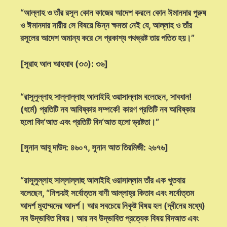
“আল্লাহ ও তাঁর রসূল কোন কাজের আদেশ করলে কোন ঈমানদার পুরুষ
ও ঈমানদার নারীর সে বিষয়ে ভিন্ন ক্ষমতা নেই যে, আল্লাহ ও তাঁর
রসূলের আদেশ অমান্য করে সে প্রকাশ্য পথভ্রষ্ট তায় পতিত হয়।”
[সূরাহ আল আহযাব (৩৩): ৩৬]
“রাসূলুল্লাহ সাল্লাল্লাহু আলাইহি ওয়াসাল্লাম বলেছেন, সাবধান!
(ধর্মে) প্রতিটি নব আবিষ্কার সম্পর্কে! কারণ প্রতিটি নব আবিষ্কার
হলো বিদ‘আত এবং প্রতিটি বিদ‘আত হলো ভ্রষ্টতা।”
[সুনান আবূ দাউদ: ৪৬০৭, সুনান আত তিরমিজী: ২৬৭৬]
“রাসূলুল্লাহ সাল্লাল্লাহু আলাইহি ওয়াসাল্লাম তাঁর এক খুতবায়
বলেছেন, “নিশ্চয়ই সর্বোত্তম বাণী আল্লাহ্‌র কিতাব এবং সর্বোত্তম
আদর্শ মুহাম্মদের আদর্শ। আর সবচেয়ে নিকৃষ্ট বিষয় হল (দ্বীনের মধ্যে)
নব উদ্ভাবিত বিষয়। আর নব উদ্ভাবিত প্রত্যেক বিষয় বিদআত এবং