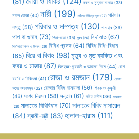
দোয়া ও যিকির
(124)
(81)
নফল ও সুন্নাত সালাত
(33)
নারী
(199)
পরিধান
নফল রোজা
(40)
নারীদের বিভিন্ন স্রাব
(27)
পরিবার ও দাম্পত্য
(130)
বস্তু
(58)
পানাহার
(39)
পাপ বা গুনাহ
(73)
বিদ’আত
(67)
পিতা-মাতা
(35)
পুরুষ
(26)
বিবিধ প্রসঙ্গ
(64)
বিবিধ বিধি-বিধান
বিদ’আতি দিবস ও উৎসব
(29)
বিয়ে বা বিবাহ
(98)
মৃত্যু ও মৃত ব্যক্তি এবং
(65)
কবর ও মাজার
(87)
যিলহজ্জ-কুরবানী ও আরাফা দিবস
(44)
রোগ
রোজা ও রমজান
(179)
ব্যাধি ও চিকিৎসা
(41)
রোজা
রোজার বিবিধ মাসয়ালা
(56)
শিরক ও কুফুরী
ভঙ্গের কারণসমূহ
(32)
সন্তান
(61)
সংশয় নিরসন
(58)
(46)
সহীহ হাদীস
(36)
সাদাকাহ
সালাতের বিবিধ মাসায়েল
সালাতের বিধিবিধান
(70)
(28)
হালাল-হারাম
(111)
(84)
স্বামী-স্ত্রী
(83)