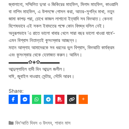
জ্বালানো, সম্মিলিত দুআ ও জিকিরের মাহফিল, মিলাদ মাহফিল, কাওয়ালি
বা নাশিদ মাহফিল, এ উপলক্ষে গোসল করা, আতর-সুগন্ধি মাখা, নতুন
জামা কাপড় পরা, চোখে কাজল লাগানো ইত্যাদি সব বিদআত। কেননা
বিশেষভাবে এই সকল ইবাদতের পক্ষে কোন বিশুদ্ধ দলিল নেই।
অনুরূপভাবে ‘এ রাতে ভালো খাবার খেলে সারা বছর ভালো খাওয়া যাবে’-
এমন বিশ্বাস নিতান্তই কুসংস্কার আচ্ছন্ন।
মহান আল্লাহ আমাদেরকে সব ধরনের ভুল বিশ্বাস, বিদআতি কার্যক্রম
এবং কুসংস্কার থেকে হেফাজত করুন। আমিন।
▬▬▬▬✿◈✿▬▬▬▬
আব্দুল্লাহিল হাদী বিন আব্দুল জলীল।
দাঈ, জুবাইল দাওয়াহ সেন্টার, সৌদি আরব।
Share:
Categories
বিদ’আতি দিবস ও উৎসব
,
শাবান মাস