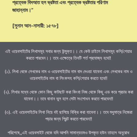
প্রত্যেক বিদআত হল ভ্রষ্টতা এবং প্রত্যেক ভ্রষ্টতার পরিণাম
জাহান্নাম।”
[সুনান আন-নাসায়ী: ১৫৭৮]
এই ওয়েবসাইটের লিখাসমূহ সবার জন্য উন্মুক্ত।। যে কেউ চাইলে লিখাসমূহ কপি/শেয়ার
করতে পারবেন।। তবে এক্ষেত্রে তিনটি শর্ত প্রযোজ্য হবে!!
(১). লিখা থেকে লেখকের নাম ও ওয়েবসাইটের নাম বাদ দেওয়া যাবেনা এবং লেখকের নাম ও
ওয়েবসাইটের নাম বা লিংকসহ কপি/শেয়ার করতে হবে!!
(২). লিখার মধ্যে থেকে কোন কিছু কাটছাট করা কিংবা নিজ থেকে কিছু এড করে প্রচার করা
যাবেনা।। তবে বানান ভুল হলে সেটা সংশোধন করতে পারবেন!!
(৩). এই ওয়েবসাইটের লিখা নিয়ে বই ছাপিয়ে বিক্রি করা যাবেনা।। তবে শুধুমাত্র নিজেরা
পড়ার জন্য প্রিন্ট করতে পারবেন!!
পরিশেষে,,এই ওয়েবসাইট থেকে যদি আপনি সামান্যতমও উপকৃত হউন তাহলে অনুরোধ