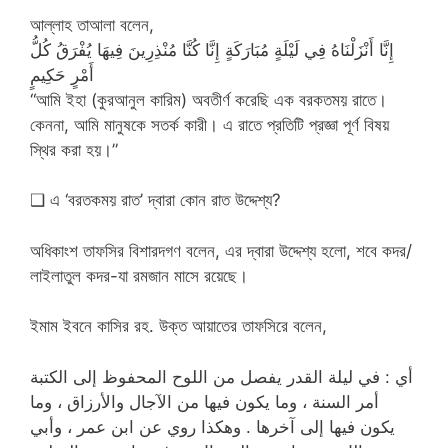
আল্লাহ তাআলা বলেন,
إِنَّا أَنْزَلْنَاهُ فِي لَيْلَةٍ مُبَارَكَةٍ إِنَّا كُنَّا مُنْذِرِينَ فِيهَا يُفْرَقُ كُلُّ
أَمْرٍ حَكِيمٍ
“আমি ইহা (কুরআনুল কারিম) অবতীর্ণ করেছি এক বরকতময় রাতে।
কেননা, আমি মানুষকে সতর্ক কারী। এ রাতে প্রতিটি প্রজ্ঞা পূর্ণ বিষয়
স্থির করা হয়।”
❑ এ ‘বরতকময় রাত’ দ্বারা কোন রাত উদ্দেশ্য?
অধিকাংশ তাফসির বিশারদগণ বলেন, এর দ্বারা উদ্দেশ্য হলো, শবে কদর/
লাইলাতুল কদর-যা রমজান মাসে রয়েছে।
ইমাম ইবনে কাসির রহ. উক্ত আয়াতের তাফসিরে বলেন,
أي : في ليلة القدر يفصل من اللوح المحفوظ إلى الكتبة
أمر السنة ، وما يكون فيها من الآجال والأرزاق ، وما
يكون فيها إلى آخرها . وهكذا روي عن ابن عمر ، وأبي