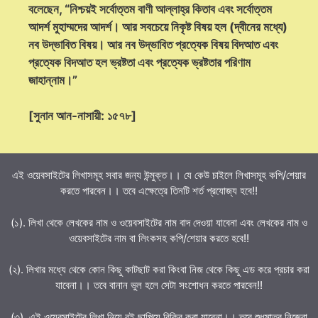
বলেছেন, “নিশ্চয়ই সর্বোত্তম বাণী আল্লাহ্‌র কিতাব এবং সর্বোত্তম
আদর্শ মুহাম্মদের আদর্শ। আর সবচেয়ে নিকৃষ্ট বিষয় হল (দ্বীনের মধ্যে)
নব উদ্ভাবিত বিষয়। আর নব উদ্ভাবিত প্রত্যেক বিষয় বিদআত এবং
প্রত্যেক বিদআত হল ভ্রষ্টতা এবং প্রত্যেক ভ্রষ্টতার পরিণাম
জাহান্নাম।”
[সুনান আন-নাসায়ী: ১৫৭৮]
এই ওয়েবসাইটের লিখাসমূহ সবার জন্য উন্মুক্ত।। যে কেউ চাইলে লিখাসমূহ কপি/শেয়ার
করতে পারবেন।। তবে এক্ষেত্রে তিনটি শর্ত প্রযোজ্য হবে!!
(১). লিখা থেকে লেখকের নাম ও ওয়েবসাইটের নাম বাদ দেওয়া যাবেনা এবং লেখকের নাম ও
ওয়েবসাইটের নাম বা লিংকসহ কপি/শেয়ার করতে হবে!!
(২). লিখার মধ্যে থেকে কোন কিছু কাটছাট করা কিংবা নিজ থেকে কিছু এড করে প্রচার করা
যাবেনা।। তবে বানান ভুল হলে সেটা সংশোধন করতে পারবেন!!
(৩). এই ওয়েবসাইটের লিখা নিয়ে বই ছাপিয়ে বিক্রি করা যাবেনা।। তবে শুধুমাত্র নিজেরা