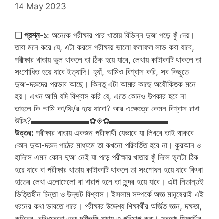
14 May 2023
❑
প্রশ্ন-১
: অনেকে পরীক্ষার পরে খাতায় বিভিন্ন দুআ পড়ে ফুঁ দেয়।
তারা মনে করে যে, এটা করলে পরীক্ষায় ভালো ফলাফল লাভ করা যাবে,
পরীক্ষার খাতায় ভুল থাকলে তা ঠিক হয়ে যাবে, লেখায় কাটাকাটি থাকলে তা
সংশোধিত হয়ে যাবে ইত্যাদি। হ্যাঁ, আমিও বিশ্বাস করি, সব কিছুতে
দুআ-দরুদের প্রভাব আছে। কিন্তু এটা আমার কাছে অযৌক্তিক মনে
হয়। এখন আমি যদি বিশ্বাস করি যে, এতে কোনও উপকার হবে না
তাহলে কি আমি কা/ফি/র হয়ে যাবো? আর এক্ষেত্রে কেমন বিশ্বাস রাখা
উচিৎ?▬▬▬▬▬▬▬✿◈✿▬▬▬▬▬▬▬
উত্তর:
পরীক্ষার খাতায় একজন পরীক্ষার্থী যেভাবে যা লিখবে তাই থাকবে।
কোন দুআ-দরুদ পাঠের মাধ্যমে তা কখনো পরিবর্তিত হবে না। কুরআন ও
হাদিসে এমন কোন দুআ নেই যা পড়ে পরীক্ষার খাতায় ফুঁ দিলে ভুলটা ঠিক
হয়ে যাবে বা পরীক্ষার খাতায় কাটাকাটি থাকলে তা সংশোধন হয়ে যাবে কিংবা
হাতের লেখা এলোমেলো বা খারাপ হলে তা সুন্দর হয়ে যাবে। এটা নিতান্তই
ভিত্তিহীন চিন্তা ও উদ্ভট বিশ্বাস। ইসলাম সম্পর্কে অজ্ঞ মানুষেরাই এই
ধরনের কথা ভাবতে পারে। পরীক্ষার উদ্দেশ্য শিক্ষার্থীর অর্জিত জ্ঞান, দক্ষতা,
কৃতিত্ব, বুদ্ধিমত্তা এবং দৃষ্টিভঙ্গি যাচায় ও পরিমাপ করা। সুতরাং শিক্ষার্থীর