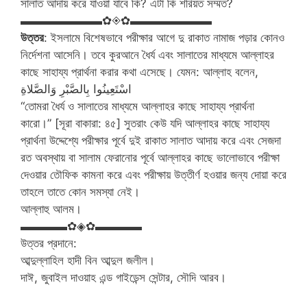
সালাত আদায় করে যাওয়া যাবে কি? এটা কি শরিয়ত সম্মত?
▬▬▬▬▬▬▬✿◈✿▬▬▬▬▬▬▬
উত্তর
: ইসলামে বিশেষভাবে পরীক্ষার আগে দু রাকাত নামাজ পড়ার কোনও
নির্দেশনা আসেনি। তবে কুরআনে ধৈর্য এবং সালাতের মাধ্যমে আল্লাহর
কাছে সাহায্য প্রার্থনা করার কথা এসেছে। যেমন: আল্লাহ বলেন,
اسْتَعِينُوا بِالصَّبْرِ وَالصَّلاةِ
“তোমরা ধৈর্য ও সালাতের মাধ্যমে আল্লাহর কাছে সাহায্য প্রার্থনা
কারো।” [সূরা বাকারা: ৪৫] সুতরাং কেউ যদি আল্লাহর কাছে সাহায্য
প্রার্থনা উদ্দেশ্যে পরীক্ষার পূর্বে দুই রাকাত সালাত আদায় করে এবং সেজদা
রত অবস্থায় বা সালাম ফেরানোর পূর্বে আল্লাহর কাছে ভালোভাবে পরীক্ষা
দেওয়ার তৌফিক কামনা করে এবং পরীক্ষায় উত্তীর্ণ হওয়ার জন্য দোয়া করে
তাহলে তাতে কোন সমস্যা নেই।
আল্লাহু আলম।
▬▬▬▬✿◈✿▬▬▬▬
উত্তর প্রদানে:
আব্দুল্লাহিল হাদী বিন আব্দুল জলীল।
দাঈ, জুবাইল দাওয়াহ এন্ড গাইডেন্স সেন্টার, সৌদি আরব।