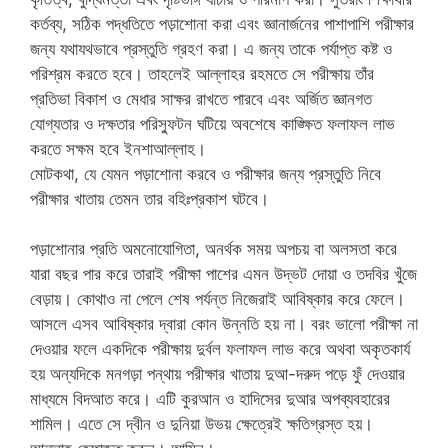
কর্তব্য, সঠিক পদ্ধতিতে পড়াশোনা করা এবং জ্ঞানার্জনের পাশাপাশি পরীক্ষার
জন্য যথাযথভাবে প্রস্তুতি গ্রহণ করা। এ জন্য তাকে পর্যাপ্ত কষ্ট ও
পরিশ্রম করতে হবে। তাহলেই আল্লাহর রহমতে সে পরীক্ষায় তাঁর
প্রতিভা বিকাশ ও মেধার সাক্ষর রাখতে পারবে এবং অর্জিত জ্ঞানগত
যোগ্যতার ও দক্ষতার পরিস্ফুটন ঘটিয়ে অবশেষে কাঙ্ক্ষিত ফলাফল লাভ
করতে সক্ষম হবে ইনশাআল্লাহ।
মোটকথা, যে যেমন পড়াশোনা করবে ও পরীক্ষার জন্য প্রস্তুতি নিবে
পরীক্ষার খাতায় তেমন তার বহিঃপ্রকাশ ঘটবে।
পড়াশোনার প্রতি অমনোযোগিতা, অনর্থক সময় অপচয় বা অলসতা করে‌
যারা বছর পার করে তারাই পরীক্ষা পাশের এমন উদ্ভট দোয়া ও তদবির খুঁজে
বেড়ায়। কোথাও না পেলে শেষ পর্যন্ত নিজেরাই আবিষ্কার করে ফেলে।
আসলে এসব আবিষ্কার দ্বারা কোন উন্নতি হয় না। বরং ভালো পরীক্ষা না
দেওয়ার ফলে একদিকে পরীক্ষায় দুর্বল ফলাফল লাভ করে অথবা অকৃতকার্য
হয় অন্যদিকে মনগড়া পন্থায় পরীক্ষার খাতায় দুআ-দরুদ পড়ে ফুঁ দেওয়ার‌
মাধ্যমে বিদআত করে। এটি কুরআন ও হাদিসের দুআর অপব্যবহারের
শামিল। এতে সে দ্বীন ও দুনিয়া উভয় ক্ষেত্রেই ক্ষতিগ্রস্ত হয়।