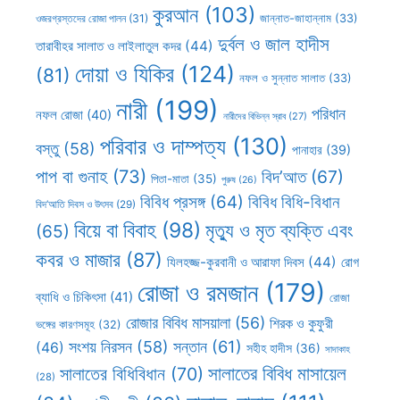
কুরআন
(103)
ওজরগ্রস্তদের রোজা পালন
(31)
জান্নাত-জাহান্নাম
(33)
দুর্বল ও জাল হাদীস
তারাবীহর সালাত ও লাইলাতুল কদর
(44)
দোয়া ও যিকির
(124)
(81)
নফল ও সুন্নাত সালাত
(33)
নারী
(199)
পরিধান
নফল রোজা
(40)
নারীদের বিভিন্ন স্রাব
(27)
পরিবার ও দাম্পত্য
(130)
বস্তু
(58)
পানাহার
(39)
পাপ বা গুনাহ
(73)
বিদ’আত
(67)
পিতা-মাতা
(35)
পুরুষ
(26)
বিবিধ প্রসঙ্গ
(64)
বিবিধ বিধি-বিধান
বিদ’আতি দিবস ও উৎসব
(29)
বিয়ে বা বিবাহ
(98)
মৃত্যু ও মৃত ব্যক্তি এবং
(65)
কবর ও মাজার
(87)
যিলহজ্জ-কুরবানী ও আরাফা দিবস
(44)
রোগ
রোজা ও রমজান
(179)
ব্যাধি ও চিকিৎসা
(41)
রোজা
রোজার বিবিধ মাসয়ালা
(56)
শিরক ও কুফুরী
ভঙ্গের কারণসমূহ
(32)
সন্তান
(61)
সংশয় নিরসন
(58)
(46)
সহীহ হাদীস
(36)
সাদাকাহ
সালাতের বিবিধ মাসায়েল
সালাতের বিধিবিধান
(70)
(28)