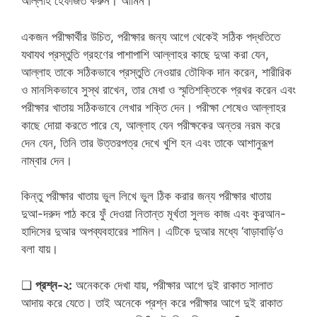
আল্লাহ হেফাজত করুন। আমিন।
একজন পরীক্ষার্থীর উচিত, পরীক্ষার জন্য আগে থেকেই সঠিক পদ্ধতিতে
যথাযথ প্রস্তুতি গ্রহণের পাশাপাশি আল্লাহর কাছে দুআ করা যেন,
আল্লাহ তাকে সঠিকভাবে প্রস্তুতি নেওয়ার তৌফিক দান করেন, শারীরিক
ও মানসিকভাবে সুস্থ রাখেন, তার মেধা ও স্মৃতিশক্তিকে প্রখর করেন এবং
পরীক্ষার খাতায় সঠিকভাবে লেখার শক্তি দেন। পরীক্ষা শেষেও আল্লাহর
কাছে দোয়া করতে পারে যে, আল্লাহ যেন পরীক্ষকের অন্তর নরম করে
দেন যেন, তিনি তার উত্তরপত্র দেখে খুশি হন এবং তাকে আশানুরূপ
নাম্বার দেন।
কিন্তু পরীক্ষার খাতায় ভুল লিখে ভুল ঠিক করার জন্য পরীক্ষার খাতায়
দুআ-দরুদ পাঠ করে ফুঁ দেওয়া নিতান্ত মূর্খতা সুলভ কাজ এবং কুরআন-
হাদিসের দুআর অপব্যবহারের শামিল। এটিকে দুআর মধ্যে ‘বাড়াবাড়ি’ও
বলা যায়।
❑
প্রশ্ন-২:
অনেককে দেখা যায়, পরীক্ষার আগে দুই রাকাত সালাত
আদায় করে যেতে। তাই অনেকে প্রশ্ন করে পরীক্ষার আগে দুই রাকাত