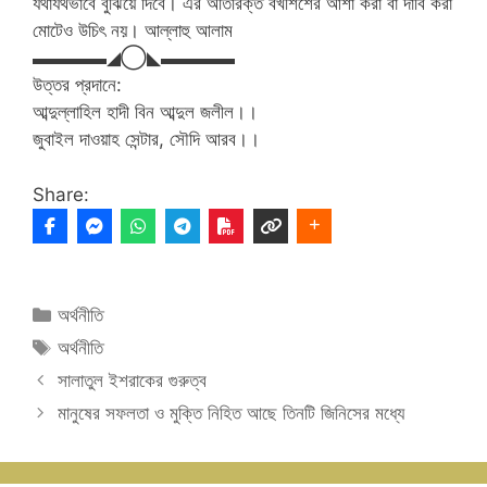
যথাযথভাবে বুঝিয়ে দিবে। এর অতিরিক্ত বখশিশের আশা করা বা দাবি করা
মোটেও উচিৎ নয়। আল্লাহু আলাম
▬▬▬▬◢◯◣▬▬▬▬
উত্তর প্রদানে:
আব্দুল্লাহিল হাদী বিন আব্দুল জলীল।।
জুবাইল দাওয়াহ সেন্টার, সৌদি আরব।।
Share:
Categories
অর্থনীতি
Tags
অর্থনীতি
সালাতুল ইশরাকের গুরুত্ব
মানুষের সফলতা ও মুক্তি নিহিত আছে তিনটি জিনিসের মধ্যে