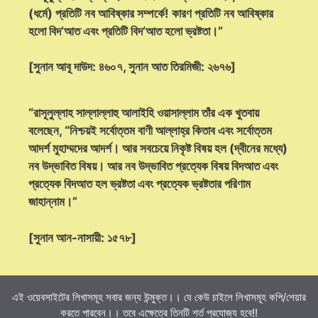
(ধর্মে) প্রতিটি নব আবিষ্কার সম্পর্কে! কারণ প্রতিটি নব আবিষ্কার
হলো বিদ‘আত এবং প্রতিটি বিদ‘আত হলো ভ্রষ্টতা।”
[সুনান আবূ দাউদ: ৪৬০৭, সুনান আত তিরমিজী: ২৬৭৬]
“রাসূলুল্লাহ সাল্লাল্লাহু আলাইহি ওয়াসাল্লাম তাঁর এক খুতবায়
বলেছেন, “নিশ্চয়ই সর্বোত্তম বাণী আল্লাহ্‌র কিতাব এবং সর্বোত্তম
আদর্শ মুহাম্মদের আদর্শ। আর সবচেয়ে নিকৃষ্ট বিষয় হল (দ্বীনের মধ্যে)
নব উদ্ভাবিত বিষয়। আর নব উদ্ভাবিত প্রত্যেক বিষয় বিদআত এবং
প্রত্যেক বিদআত হল ভ্রষ্টতা এবং প্রত্যেক ভ্রষ্টতার পরিণাম
জাহান্নাম।”
[সুনান আন-নাসায়ী: ১৫৭৮]
এই ওয়েবসাইটের লিখাসমূহ সবার জন্য উন্মুক্ত।। যে কেউ চাইলে লিখাসমূহ কপি/শেয়ার
করতে পারবেন।। তবে এক্ষেত্রে তিনটি শর্ত প্রযোজ্য হবে!!