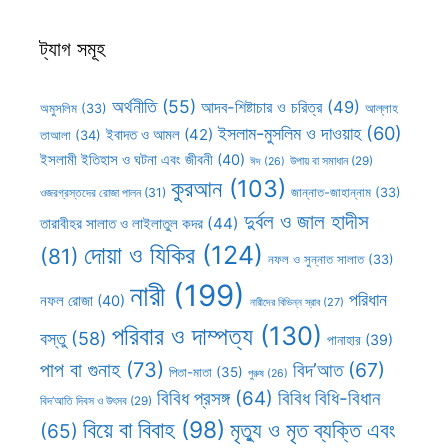
ট্যাগ সমূহ
অর্থনীতি
(55)
আদব-শিষ্টাচার ও চরিত্র
(49)
আল্লাহ
অমুসলিম
(33)
ইসলাম-মুসলিম ও দাওয়াহ
(60)
ইবাদত ও আমল
(42)
তাআলা
(34)
ইসলামী ইতিহাস ও ঘটনা এবং জীবনী
(40)
উপায় বা সমাধান
(29)
ঈদ
(26)
কুরআন
(103)
ওজরগ্রস্তদের রোজা পালন
(31)
জান্নাত-জাহান্নাম
(33)
দুর্বল ও জাল হাদীস
তারাবীহর সালাত ও লাইলাতুল কদর
(44)
দোয়া ও যিকির
(124)
(81)
নফল ও সুন্নাত সালাত
(33)
নারী
(199)
পরিধান
নফল রোজা
(40)
নারীদের বিভিন্ন স্রাব
(27)
পরিবার ও দাম্পত্য
(130)
বস্তু
(58)
পানাহার
(39)
পাপ বা গুনাহ
(73)
বিদ’আত
(67)
পিতা-মাতা
(35)
পুরুষ
(26)
বিবিধ প্রসঙ্গ
(64)
বিবিধ বিধি-বিধান
বিদ’আতি দিবস ও উৎসব
(29)
বিয়ে বা বিবাহ
(98)
মৃত্যু ও মৃত ব্যক্তি এবং
(65)