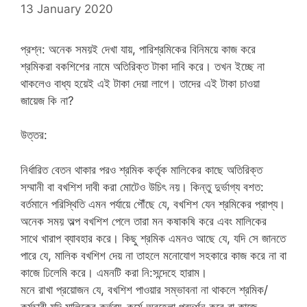
13 January 2020
প্রশ্ন: অনেক সময়ই দেখা যায়, পারিশ্রমিকের বিনিময়ে কাজ করে
শ্রমিকরা বকশিশের নামে অতিরিক্ত টাকা দাবি করে। তখন ইচ্ছে না
থাকলেও বাধ্য হয়েই এই টাকা দেয়া লাগে। তাদের এই টাকা চাওয়া
জায়েজ কি না?
উত্তর:
নির্ধারিত বেতন থাকার পরও শ্রমিক কর্তৃক মালিকের কাছে অতিরিক্ত
সম্মানী বা বখশিশ দাবী করা মোটেও উচিৎ নয়। কিন্তু দুর্ভাগ্য বশত:
বর্তমানে পরিস্থিতি এমন পর্যায়ে পৌঁছে যে, বখশিশ যেন শ্রমিকের প্রাপ্য।
অনেক সময় অল্প বখশিশ পেলে তারা মন কষাকষি করে এবং মালিকের
সাথে খারাপ ব্যাবহার করে। কিছু শ্রমিক এমনও আছে যে, যদি সে জানতে
পারে যে, মালিক বখশিশ দেয় না তাহলে মনোযোগ সহকারে কাজ করে না বা
কাজে ঢিলেমি করে। এমনটি করা নি:সন্দেহে হারাম।
মনে রাখা প্রয়োজন যে, বখশিশ পাওয়ার সম্ভাবনা না থাকলে শ্রমিক/
কর্মচারী যদি মালিকের কর্তব্য-কর্মে অবহেলা প্রদর্শন করে বা কাজে