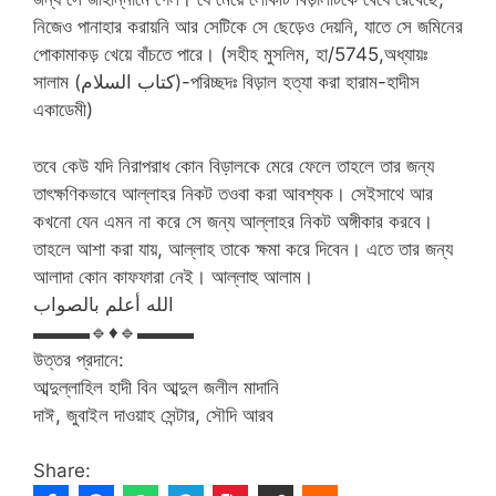
নিজেও পানাহার করায়নি আর সেটিকে সে ছেড়েও দেয়নি, যাতে সে জমিনের
পোকামাকড় খেয়ে বাঁচতে পারে। (সহীহ মুসলিম, হা/5745,অধ্যায়ঃ
সালাম (كتاب السلام)-পরিচ্ছদঃ বিড়াল হত্যা করা হারাম-হাদীস
একাডেমী)
তবে কেউ যদি নিরাপরাধ কোন বিড়ালকে মেরে ফেলে তাহলে তার জন্য
তাৎক্ষণিকভাবে আল্লাহর নিকট তওবা করা আবশ্যক। সেইসাথে আর
কখনো যেন এমন না করে সে জন্য আল্লাহর নিকট অঙ্গীকার করবে।
তাহলে আশা করা যায়, আল্লাহ তাকে ক্ষমা করে দিবেন। এতে তার জন্য
আলাদা কোন কাফফারা নেই। আল্লাহু আলাম।
الله أعلم بالصواب
▬▬▬
🔹
♦
🔹
▬▬▬
উত্তর প্রদানে:
আব্দুল্লাহিল হাদী বিন আব্দুল জলীল মাদানি
দাঈ, জুবাইল দাওয়াহ সেন্টার, সৌদি আরব
Share: