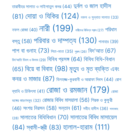
দুর্বল ও জাল হাদীস
তারাবীহর সালাত ও লাইলাতুল কদর
(44)
দোয়া ও যিকির
(124)
(81)
নফল ও সুন্নাত সালাত
(33)
নারী
(199)
পরিধান
নফল রোজা
(40)
নারীদের বিভিন্ন স্রাব
(27)
পরিবার ও দাম্পত্য
(130)
বস্তু
(58)
পানাহার
(39)
পাপ বা গুনাহ
(73)
বিদ’আত
(67)
পিতা-মাতা
(35)
পুরুষ
(26)
বিবিধ প্রসঙ্গ
(64)
বিবিধ বিধি-বিধান
বিদ’আতি দিবস ও উৎসব
(29)
বিয়ে বা বিবাহ
(98)
মৃত্যু ও মৃত ব্যক্তি এবং
(65)
কবর ও মাজার
(87)
যিলহজ্জ-কুরবানী ও আরাফা দিবস
(44)
রোগ
রোজা ও রমজান
(179)
ব্যাধি ও চিকিৎসা
(41)
রোজা
রোজার বিবিধ মাসয়ালা
(56)
শিরক ও কুফুরী
ভঙ্গের কারণসমূহ
(32)
সন্তান
(61)
সংশয় নিরসন
(58)
(46)
সহীহ হাদীস
(36)
সাদাকাহ
সালাতের বিবিধ মাসায়েল
সালাতের বিধিবিধান
(70)
(28)
হালাল-হারাম
(111)
(84)
স্বামী-স্ত্রী
(83)