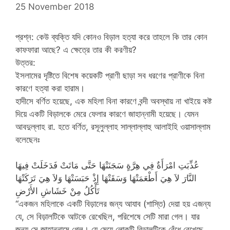
25 November 2018
প্রশ্ন: কেউ ব্যক্তি যদি কোনও বিড়াল হত্যা করে তাহলে কি তার কোন
কাফফারা আছে? এ ক্ষেত্রে তার কী করণীয়?
উত্তর:
ইসলামের দৃষ্টিতে বিশেষ কয়েকটি প্রাণী ছাড়া সব ধরণের প্রাণীকে বিনা
কারণে হত্যা করা হারাম।
হাদীসে বর্ণিত হয়েছে, এক মহিলা বিনা কারণে বন্দী অবস্থায় না খাইয়ে কষ্ট
দিয়ে একটি বিড়ালকে মেরে ফেলার কারণে জাহান্নামী হয়েছে। যেমন
আবদুল্লাহ রা. হতে বর্ণিত, রসূলুল্লাহ সাল্লাল্লাহু আলাইহি ওয়াসাল্লাম
বলেছেনঃ
عُذِّبَتِ امْرَأَةٌ فِي هِرَّةٍ سَجَنَتْهَا حَتَّى مَاتَتْ فَدَخَلَتْ فِيهَا
النَّارَ لاَ هِيَ أَطْعَمَتْهَا وَسَقَتْهَا إِذْ حَبَسَتْهَا وَلاَ هِيَ تَرَكَتْهَا
تَأْكُلُ مِنْ خَشَاشِ الأَرْضِ
“একজন মহিলাকে একটি বিড়ালের জন্য আযাব (শাস্তি) দেয়া হয় এজন্য
যে, সে বিড়ালটিকে আটকে রেখেছিল, পরিশেষে সেটি মারা গেল। যার
জন্য সে জাহান্নামে গেল। যে মেয়ে লোকটি বিড়ালটিকে বেঁধে রেখেছে,