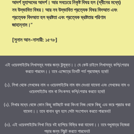
আদর্শ মুহাম্মদের আদর্শ। আর সবচেয়ে নিকৃষ্ট বিষয় হল (দ্বীনের মধ্যে)
নব উদ্ভাবিত বিষয়। আর নব উদ্ভাবিত প্রত্যেক বিষয় বিদআত এবং
প্রত্যেক বিদআত হল ভ্রষ্টতা এবং প্রত্যেক ভ্রষ্টতার পরিণাম
জাহান্নাম।”
[সুনান আন-নাসায়ী: ১৫৭৮]
এই ওয়েবসাইটের লিখাসমূহ সবার জন্য উন্মুক্ত।। যে কেউ চাইলে লিখাসমূহ কপি/শেয়ার
করতে পারবেন।। তবে এক্ষেত্রে তিনটি শর্ত প্রযোজ্য হবে!!
(১). লিখা থেকে লেখকের নাম ও ওয়েবসাইটের নাম বাদ দেওয়া যাবেনা এবং লেখকের নাম ও
ওয়েবসাইটের নাম বা লিংকসহ কপি/শেয়ার করতে হবে!!
(২). লিখার মধ্যে থেকে কোন কিছু কাটছাট করা কিংবা নিজ থেকে কিছু এড করে প্রচার করা
যাবেনা।। তবে বানান ভুল হলে সেটা সংশোধন করতে পারবেন!!
(৩). এই ওয়েবসাইটের লিখা নিয়ে বই ছাপিয়ে বিক্রি করা যাবেনা।। তবে শুধুমাত্র নিজেরা
পড়ার জন্য প্রিন্ট করতে পারবেন!!