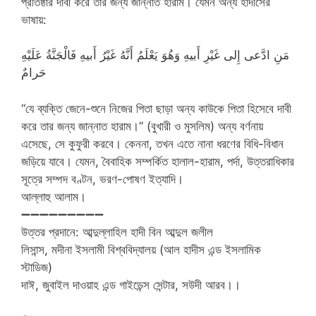
প্রতিষ্ঠার দাবী করে তার জন্য জান্নাত হারাম। যেমন অন্য হাদীসের
ভাষায়:
مَنِ ادَّعى إِلى غَيْرِ أَبيهِ وَهُوَ يَعْلَمُ أَنَّهُ غَيْرُ أَبيهِ فَالْجَنَّةُ عَلَيْهِ
حَرامٌ
“যে ব্যক্তি জেনে-শুনে নিজের পিতা ছাড়া অন্য কাউকে পিতা হিসেবে দাবী
করে তার জন্য জান্নাত হারাম।” (বুখারী ও মুসলিম) অন্য বর্ণনায়
এসেছে, সে কুফুরী করবে। কেননা, তখন এতে নানা ধরণের বিধি-বিধান
জড়িয়ে যাবে। যেমন, বৈবাহিক সম্পর্কিত হালাল-হারাম, পর্দা, উত্তরাধিকার
সূত্রে সম্পদ বণ্টন, ভরণ-পোষণ ইত্যাদি।
আল্লাহু আলাম।
➖➖➖➖➖➖➖➖➖
উত্তর প্রদানে: আব্দুল্লাহিল হাদী বিন আব্দুল জলীল
লিসান্স, মদীনা ইসলামী বিশ্ববিদ্যালয় (আল হাদীস এন্ড ইসলামিক
স্টাডিজ)
দাঈ, জুবাইল দাওয়াহ এন্ড গাইডেন্স সেন্টার, সউদী আরব।।