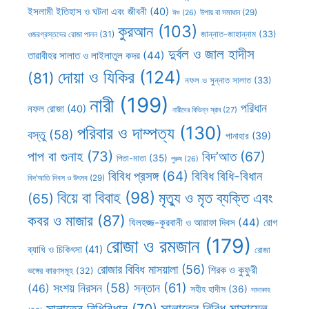
ইসলামী ইতিহাস ও ঘটনা এবং জীবনী
(40)
উপায় বা সমাধান
(29)
ঈদ
(26)
কুরআন
(103)
ওজরগ্রস্তদের রোজা পালন
(31)
জান্নাত-জাহান্নাম
(33)
দুর্বল ও জাল হাদীস
তারাবীহর সালাত ও লাইলাতুল কদর
(44)
দোয়া ও যিকির
(124)
(81)
নফল ও সুন্নাত সালাত
(33)
নারী
(199)
পরিধান
নফল রোজা
(40)
নারীদের বিভিন্ন স্রাব
(27)
পরিবার ও দাম্পত্য
(130)
বস্তু
(58)
পানাহার
(39)
পাপ বা গুনাহ
(73)
বিদ’আত
(67)
পিতা-মাতা
(35)
পুরুষ
(26)
বিবিধ প্রসঙ্গ
(64)
বিবিধ বিধি-বিধান
বিদ’আতি দিবস ও উৎসব
(29)
বিয়ে বা বিবাহ
(98)
মৃত্যু ও মৃত ব্যক্তি এবং
(65)
কবর ও মাজার
(87)
যিলহজ্জ-কুরবানী ও আরাফা দিবস
(44)
রোগ
রোজা ও রমজান
(179)
ব্যাধি ও চিকিৎসা
(41)
রোজা
রোজার বিবিধ মাসয়ালা
(56)
শিরক ও কুফুরী
ভঙ্গের কারণসমূহ
(32)
সন্তান
(61)
সংশয় নিরসন
(58)
(46)
সহীহ হাদীস
(36)
সাদাকাহ
সালাতের বিবিধ মাসায়েল