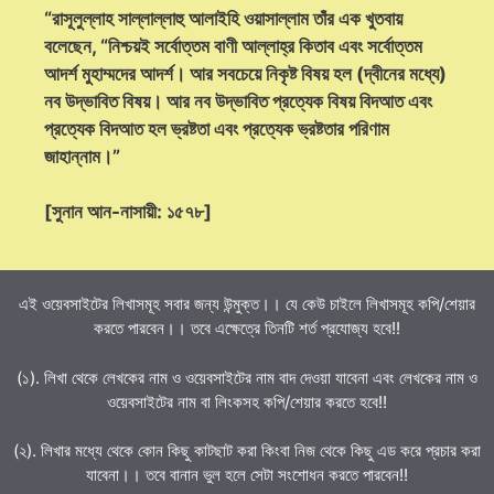
“রাসূলুল্লাহ সাল্লাল্লাহু আলাইহি ওয়াসাল্লাম তাঁর এক খুতবায়
বলেছেন, “নিশ্চয়ই সর্বোত্তম বাণী আল্লাহ্‌র কিতাব এবং সর্বোত্তম
আদর্শ মুহাম্মদের আদর্শ। আর সবচেয়ে নিকৃষ্ট বিষয় হল (দ্বীনের মধ্যে)
নব উদ্ভাবিত বিষয়। আর নব উদ্ভাবিত প্রত্যেক বিষয় বিদআত এবং
প্রত্যেক বিদআত হল ভ্রষ্টতা এবং প্রত্যেক ভ্রষ্টতার পরিণাম
জাহান্নাম।”
[সুনান আন-নাসায়ী: ১৫৭৮]
এই ওয়েবসাইটের লিখাসমূহ সবার জন্য উন্মুক্ত।। যে কেউ চাইলে লিখাসমূহ কপি/শেয়ার
করতে পারবেন।। তবে এক্ষেত্রে তিনটি শর্ত প্রযোজ্য হবে!!
(১). লিখা থেকে লেখকের নাম ও ওয়েবসাইটের নাম বাদ দেওয়া যাবেনা এবং লেখকের নাম ও
ওয়েবসাইটের নাম বা লিংকসহ কপি/শেয়ার করতে হবে!!
(২). লিখার মধ্যে থেকে কোন কিছু কাটছাট করা কিংবা নিজ থেকে কিছু এড করে প্রচার করা
যাবেনা।। তবে বানান ভুল হলে সেটা সংশোধন করতে পারবেন!!