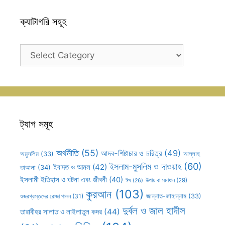
ক্যাটাগরি সহূহ
ক্যাটাগরি
সহূহ
ট্যাগ সমূহ
অর্থনীতি
(55)
আদব-শিষ্টাচার ও চরিত্র
(49)
আল্লাহ
অমুসলিম
(33)
ইসলাম-মুসলিম ও দাওয়াহ
(60)
ইবাদত ও আমল
(42)
তাআলা
(34)
ইসলামী ইতিহাস ও ঘটনা এবং জীবনী
(40)
উপায় বা সমাধান
(29)
ঈদ
(26)
কুরআন
(103)
ওজরগ্রস্তদের রোজা পালন
(31)
জান্নাত-জাহান্নাম
(33)
দুর্বল ও জাল হাদীস
তারাবীহর সালাত ও লাইলাতুল কদর
(44)