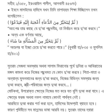
সহীহ ১/৩৫৮, ইরওয়াউল গালীল, আলবানী ৪৫৬নং)
▪ ইবনে মাসউদের হাদিসে যখন তিনি তাশাহহুদ শিক্ষা দিচ্ছিলেন তখন
বলেছিলেন :
( ثُمَّ لِيَتَخَيَّرْ مِنَ الدُّعاَءِ أَعْجَبَهُ إِلَيْهِ فَيَدْعُوْا )
“অত:পর তার কাছে যে দু’আ পছন্দনীয়, তা নির্বাচন করে দু’আ করবে।”
▪ অন্য এক বর্ণনায় আছে,
( ثُمَّ يَتَخَيَّرْ مِنَ الْمَسْأَلَةِ مَا شَاءَ )
” অতঃপর যা ইচ্ছা চেয়ে দু’আ করতে পারে।” (বুখারী হা/৮৩৫ ও মুসলিম
হা/৪০২)
সুতরাং সেজদা অবস্থায় অথবা সালাম ফিরানোর পূর্বে দুনিয়া ও আখিরাতের
মঙ্গল কামনা করে নিজের পছন্দমত যে কোন দু’আ করবে। পিতা-মাতা ও
অন্যান্য মুসলমানের জন্য দু’আ করবে, নিজের বিভিন্ন সমস্যার জন্য
দুআ করবে, স্ত্রী-পরিবারের জন্য দুআ করবে…।
মোটকথা, উপরোক্ত ক্ষেত্রে নিজের মত করে যত খুশি দুআ করা যাবে। এ
ক্ষেত্রে ফরজ অথবা নফল নামাযে কোনই পার্থক্য নেই।
আরবিতে দুআ করার শর্ত করা হলে, হাদিসের উদ্দেশ্যই ব্যাহত হবে।
কারণ পৃথিবীতে সব মানুষের ভাষা আরবি নয়। সুতরাং তাদের দ্বারা