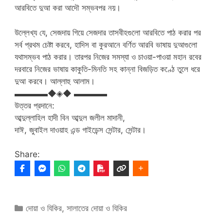
আরবিতে দুআ করা আদৌ সম্ভবপর নয়।
উল্লেখ্য যে, সেজদায় গিয়ে সেজদার তাসবীহগুলো আরবিতে পাঠ করার পর
সর্ব প্রথম চেষ্টা করবে, হাদিস বা কুরআনে বর্ণিত আরবি ভাষায় দুআগুলো
যথাসম্ভব পাঠ করার। তারপর নিজের সমস্যা ও চাওয়া-পাওয়া মহান রবের
দরবারে নিজের ভাষায় কাকুতি-মিনতি সহ কান্না বিজড়িত কণ্ঠে তুলে ধরে
দুআ করবে। আল্লাহু আলাম।
▬▬▬▬◆◈◆ ▬▬▬▬
উত্তর প্রদানে:
আব্দুল্লাহিল হাদী বিন আব্দুল জলীল মাদানী,
দাঈ, জুবাইল দাওয়াহ এন্ড গাইডেন্স সেন্টার, সেন্টার।
Share:
Categories
দোয়া ও যিকির
,
সালাতের দোয়া ও যিকির