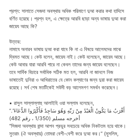
প্রশ্ন: সালাতে সেজদা অবস্থায় অধিক পরিমাণে দুআ করার কথা হাদিসে
বর্ণিত হয়েছে। প্রশ্ন হল, এ ক্ষেত্রে আরবি ছাড়া অন্য ভাষায় দুআ করা
জায়েয আছে কি?
উত্তর:
নামাযে অনারব ভাষায় দুআ করা যাবে কি না এ বিষয়ে আলেমদের মাঝে
দ্বিমত আছে। কেউ বলেন, জায়েয নাই। কেউ বলেছেন, জায়েয আছে।
কেউ আবার যারা আরবি পারে না কেবল তাদের জন্য জায়েয বলেছেন।
তবে সার্বিক বিচারে সর্বাধিক সঠিক মত হল, আরবি না জানলে নিজ
ভাষাতেই দুনিয়া ও আখিরাতের যে কোন কল্যাণের জন্য দুয়া করা জায়েয
রয়েছে। সর্ব শেষ মতটিকেই সউদী বড় আলেমগণ সমর্থন করেছেন।
▪ রাসুল সাল্লাল্লাহু আলাইহি ওয়া সল্লাম বলেছেন,
“أَقْرَبُ مَا يَكُونُ الْعَبْدُ مِنْ رَبِّهِ وَهُوَ سَاجِدٌ فَأَكْثِرُوا الدُّعَاءَ”.
أخرجه مسلم (1/350 ، رقم 482)
“সিজদা অবস্থায় বান্দা আপন প্রভুর সবচেয়ে অধিক নিকটতম হয়ে থাকে।
সুতরাং (ঐ অবস্থায়) তোমরা বেশী-বেশী করে দুআ কর।” (মুসলিম,