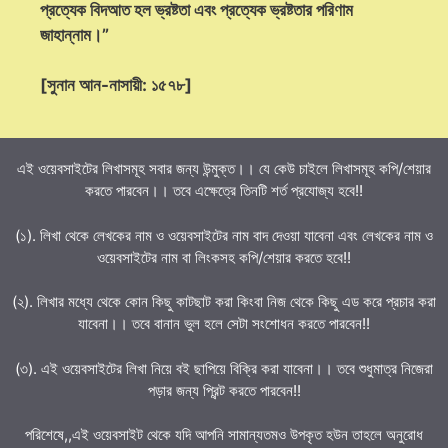
প্রত্যেক বিদআত হল ভ্রষ্টতা এবং প্রত্যেক ভ্রষ্টতার পরিণাম
জাহান্নাম।”
[সুনান আন-নাসায়ী: ১৫৭৮]
এই ওয়েবসাইটের লিখাসমূহ সবার জন্য উন্মুক্ত।। যে কেউ চাইলে লিখাসমূহ কপি/শেয়ার
করতে পারবেন।। তবে এক্ষেত্রে তিনটি শর্ত প্রযোজ্য হবে!!
(১). লিখা থেকে লেখকের নাম ও ওয়েবসাইটের নাম বাদ দেওয়া যাবেনা এবং লেখকের নাম ও
ওয়েবসাইটের নাম বা লিংকসহ কপি/শেয়ার করতে হবে!!
(২). লিখার মধ্যে থেকে কোন কিছু কাটছাট করা কিংবা নিজ থেকে কিছু এড করে প্রচার করা
যাবেনা।। তবে বানান ভুল হলে সেটা সংশোধন করতে পারবেন!!
(৩). এই ওয়েবসাইটের লিখা নিয়ে বই ছাপিয়ে বিক্রি করা যাবেনা।। তবে শুধুমাত্র নিজেরা
পড়ার জন্য প্রিন্ট করতে পারবেন!!
পরিশেষে,,এই ওয়েবসাইট থেকে যদি আপনি সামান্যতমও উপকৃত হউন তাহলে অনুরোধ