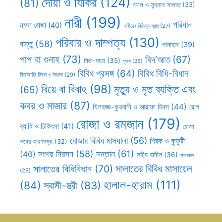
দোয়া ও যিকির
(124)
(81)
নফল ও সুন্নাত সালাত
(33)
নারী
(199)
পরিধান
নফল রোজা
(40)
নারীদের বিভিন্ন স্রাব
(27)
পরিবার ও দাম্পত্য
(130)
বস্তু
(58)
পানাহার
(39)
পাপ বা গুনাহ
(73)
বিদ’আত
(67)
পিতা-মাতা
(35)
পুরুষ
(26)
বিবিধ প্রসঙ্গ
(64)
বিবিধ বিধি-বিধান
বিদ’আতি দিবস ও উৎসব
(29)
বিয়ে বা বিবাহ
(98)
মৃত্যু ও মৃত ব্যক্তি এবং
(65)
কবর ও মাজার
(87)
যিলহজ্জ-কুরবানী ও আরাফা দিবস
(44)
রোগ
রোজা ও রমজান
(179)
ব্যাধি ও চিকিৎসা
(41)
রোজা
রোজার বিবিধ মাসয়ালা
(56)
শিরক ও কুফুরী
ভঙ্গের কারণসমূহ
(32)
সন্তান
(61)
সংশয় নিরসন
(58)
(46)
সহীহ হাদীস
(36)
সাদাকাহ
সালাতের বিবিধ মাসায়েল
সালাতের বিধিবিধান
(70)
(28)
হালাল-হারাম
(111)
(84)
স্বামী-স্ত্রী
(83)