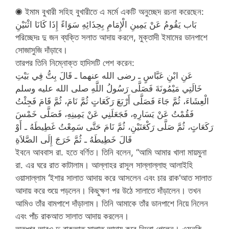
◉ ইমাম বুখারী সহিহ বুখারীতে এ মর্মে একটি অনুচ্ছেদ রচনা করেছেন:
بَاب يَقُومُ عَنْ يَمِينِ الْإِمَامِ بِحِذَائِهِ سَوَاءً إِذَا كَانَا اثْنَيْنِ
পরিচ্ছেদঃ দু জন ব্যক্তি সলাত আদায় করলে, মুক্তাদী ইমামের ডানপাশে
সোজাসুজি দাঁড়াবে।
তারপর তিনি নিম্নোক্ত হাদিসটি পেশ করেন:
عَنِ ابْنِ عَبَّاسٍ ـ رضى الله عنهما ـ قَالَ بِتُّ فِي بَيْتِ
خَالَتِي مَيْمُونَةَ فَصَلَّى رَسُولُ اللَّهِ صلى الله عليه وسلم
الْعِشَاءَ، ثُمَّ جَاءَ فَصَلَّى أَرْبَعَ رَكَعَاتٍ ثُمَّ نَامَ، ثُمَّ قَامَ فَجِئْتُ
فَقُمْتُ عَنْ يَسَارِهِ، فَجَعَلَنِي عَنْ يَمِينِهِ، فَصَلَّى خَمْسَ
رَكَعَاتٍ، ثُمَّ صَلَّى رَكْعَتَيْنِ، ثُمَّ نَامَ حَتَّى سَمِعْتُ غَطِيطَهُ ـ أَوْ
قَالَ خَطِيطَهُ ـ ثُمَّ خَرَجَ إِلَى الصَّلاَةِ‏
ইবনে আববাস রা. হতে বর্ণিত। তিনি বলেন, “আমি আমার খালা মায়মুনা
রা. এর ঘরে রাত কাটালাম। আল্লাহর রাসূল সাল্লাল্লাহু আলাইহি
ওয়াসাল্লাম ‘ইশার সালাত আদায় করে আসলেন এবং চার রাক‘আত সালাত
আদায় করে শুয়ে পড়লেন। কিছুক্ষণ পর উঠে সালাতে দাঁড়ালেন। তখন
আমিও তাঁর বামপাশে দাঁড়ালাম। তিনি আমাকে তাঁর ডানপাশে নিয়ে নিলেন
এবং পাঁচ রাকআত সালাত আদায় করলেন।
অতঃপর আরও দু রাকআত সালাত আদায় করে নিদ্রা গেলেন। এমনকি