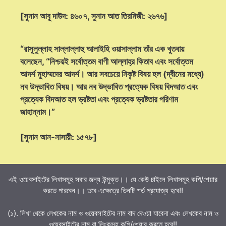
[সুনান আবূ দাউদ: ৪৬০৭, সুনান আত তিরমিজী: ২৬৭৬]
“রাসূলুল্লাহ সাল্লাল্লাহু আলাইহি ওয়াসাল্লাম তাঁর এক খুতবায়
বলেছেন, “নিশ্চয়ই সর্বোত্তম বাণী আল্লাহ্‌র কিতাব এবং সর্বোত্তম
আদর্শ মুহাম্মদের আদর্শ। আর সবচেয়ে নিকৃষ্ট বিষয় হল (দ্বীনের মধ্যে)
নব উদ্ভাবিত বিষয়। আর নব উদ্ভাবিত প্রত্যেক বিষয় বিদআত এবং
প্রত্যেক বিদআত হল ভ্রষ্টতা এবং প্রত্যেক ভ্রষ্টতার পরিণাম
জাহান্নাম।”
[সুনান আন-নাসায়ী: ১৫৭৮]
এই ওয়েবসাইটের লিখাসমূহ সবার জন্য উন্মুক্ত।। যে কেউ চাইলে লিখাসমূহ কপি/শেয়ার
করতে পারবেন।। তবে এক্ষেত্রে তিনটি শর্ত প্রযোজ্য হবে!!
(১). লিখা থেকে লেখকের নাম ও ওয়েবসাইটের নাম বাদ দেওয়া যাবেনা এবং লেখকের নাম ও
ওয়েবসাইটের নাম বা লিংকসহ কপি/শেয়ার করতে হবে!!