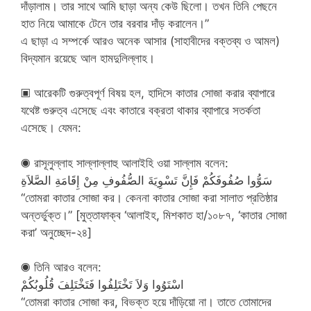
দাঁড়ালাম। তার সাথে আমি ছাড়া অন্য কেউ ছিলো। তখন তিনি পেছনে
হাত নিয়ে আমাকে টেনে তার বরবার দাঁড় করালেন।”
এ ছাড়া এ সম্পর্কে আরও অনেক আসার (সাহাবীদের বক্তব্য ও আমল)
বিদ্যমান রয়েছে আল হামদুলিল্লাহ।
▣ আরেকটি গুরুত্বপূর্ণ বিষয় হল, হাদিসে কাতার সোজা করার ব্যাপারে
যথেষ্ট গুরুত্ব এসেছে এবং কাতারে বক্রতা থাকার ব্যাপারে সতর্কতা
এসেছে। যেমন:
◉ রাসূলুল্লাহ সাল্লাল্লাহু আলাইহি ওয়া সাল্লাম বলেন:
سَوُّوا صُفُوفَكُمْ فَإِنَّ تَسْوِيَةَ الصُّفُوفِ مِنْ إِقَامَةِ الصَّلاَةِ
“তোমরা কাতার সোজা কর। কেননা কাতার সোজা করা সালাত প্রতিষ্ঠার
অন্তর্ভুক্ত।” [মুত্তাফাক্ব ‘আলাইহ, মিশকাত হা/১০৮৭, ‘কাতার সোজা
করা’ অনুচ্ছেদ-২৪]
◉ তিনি আরও বলেন:
اسْتَوُوا وَلاَ تَخْتَلِفُوا فَتَخْتَلِفَ قُلُوبُكُمْ
“তোমরা কাতার সোজা কর, বিভক্ত হয়ে দাঁড়িয়ো না। তাতে তোমাদের