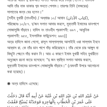
আমি তাঁর নাক ডাকার শব্দ শুনতে পেলাম। তারপর তিনি (ফজরের)
সালাতের জন্য বের হলেন।”
[সহীহ বুখারী (তাওহীদ) / অধ্যায়ঃ ১০/ আযান (كتاب الأذان),
পরিচ্ছেদঃ ১০/৫৭. দু’জন সলাত আদায় করলে, মুক্তাদী ইমামের ডানপাশে
সোজাসুজি দাঁড়াবে। হাদিস নং তাওহীদ প্রকাশনী: ৬৯৭ , আধুনিক
প্রকাশনী: ৬৫৫, ইসলামিক ফাউন্ডেশন: ৬৬৩)]
অত্র হাদিসে জানা গেলো, রাসূল সাল্লাল্লাহু আলাইহি ওয়া সাল্লাম ইবনে
আব্বাস রা. কে তাঁর ডান পাশে দাঁড় করিয়েছেন। তাঁর থেকে চার আঙ্গুল বা
কিছুটা পেছনে দাঁড় করান নি। আর এ কারণে ইমাম বুখারী সহিহ বুখারীতে
অনুচ্ছেদ রচনা করেে বলেছেন: “দু জন ব্যক্তি সলাত আদায় করলে,
মুক্তাদী ইমামের ডানপাশে সোজাসুজি দাঁড়াবে।” (যেমনটি উপরে আলোচনা
করা হয়েছে)।
◉ অন্য হাদিসে এসেছে:
عَنْ عُبَيْدِ اللهِ بْنِ عَبْدِ اللهِ بْنِ عُتْبَةَ عَنْ أَبِيهِ أَنَّهُ قَالَ دَخَلْتُ
عَلَى عُمَرَ بْنِ الْخَطَّابِ بِالْهَاجِرَةِ فَوَجَدْتُهُ يُسَبِّحُ فَقُمْتُ