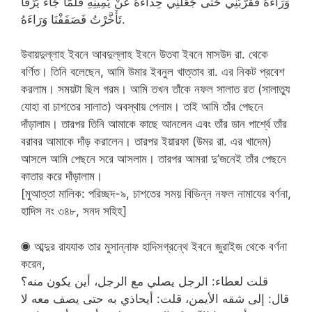
وَرَاءَهُ فَقَرَّبَنِي حَتَّى جَعَلَنِي حِذَاءَهُ عَنْ يَمِينِهِ فَلَمَّا جَاءَ يَرْفَا
تَأَخَّرْتُ فَصَفَفْنَا وَرَاءَهُ.
উবায়দুল্লাহ ইবনে আবদুল্লাহ ইবনে উতবা ইবনে মাসউদ রা. থেকে
বর্ণিত। তিনি বলেছেন, আমি উমার ইবনুল খাত্তাব রা. এর নিকট প্রবেশ
করলাম। সময়টা ছিল গরম। আমি তখন তাঁকে নফল সালাত রত (সালাতুয
যোহা বা চাশতের সালাত) অবস্থায় পেলাম। তাই আমি তাঁর পেছনে
দাঁড়ালাম। তারপর তিনি আমাকে কাছে আনলেন এবং তাঁর ডান পার্শ্বে তাঁর
বরাবর আমাকে দাঁড় করালেন। তারপর ইয়ারফা (উমর রা. এর খাদেম)
আসলে আমি পেছনে সরে আসলাম। তারপর আমরা দু’জনেই তাঁর পেছনে
কাতার করে দাঁড়ালাম।
[মুআত্তা মালিক: পরিচ্ছদ-৯, চাশতের সময় বিভিন্ন নফল নামাযের বর্ণনা,
হাদিস নং ৩৪৮, সনদ সহিহ]
◉ আব্দুর রাযযাক তার মুসান্নাফ হাদিসগ্রন্থে ইবনে জুরাইজ থেকে বর্ণনা
করেন,
قلت لعطاء: الرجل يصلي مع الرجل، أين يكون منه؟
قال: إلى شقه الأيمن، قلت: أيحاذي به حتى يصف معه لا