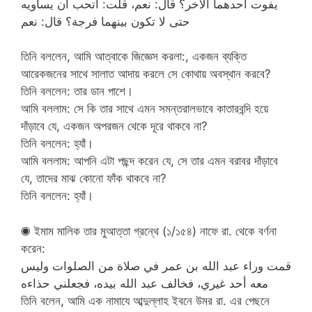
يفوت أحدهما الآخر؟ قال: نعم، قلت: أتحب أن يساويه
حتى لا تكون بينهما فرجة؟ قال: نعم
তিনি বললেন, আমি আত্বাকে জিজ্ঞেস করলা:, একজন ব্যক্তি
আরেকজনের সাথে সালাত আদায় করলে সে কোথায় অবস্থান করবে?
তিনি বললেন: তার ডান পাশে।
আমি বললাম: সে কি তার সাথে এমন সমন্তরালভাবে কাতারবন্দি হয়ে
দাঁড়াবে যে, একজন অপরজন থেকে দূরে থাকবে না?
তিনি বললেন: হ্যাঁ।
আমি বললাম: আপনি এটা পছন্দ করেন যে, সে তার এমন বরাবর দাঁড়াবে
যে, তাদের মাঝ কোনো ফাঁক থাকবে না?
তিনি বললেন: হ্যাঁ।
◉ ইমাম মালিক তার মুআত্তা গ্রন্থে (১/১৫৪) নাফে রা. থেকে বর্ণনা
করেন:
قمت وراء عبد الله بن عمر في صلاة من الصلوات وليس
معه أحد غيري، فخالف عبد الله بيده، فجعلني حذاءه
তিনি বলেন, আমি এক নামাযে আব্দুল্লাহ ইবনে উমর রা. এর পেছনে