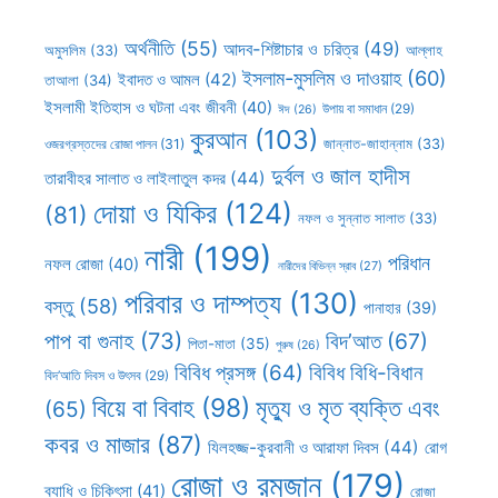
অর্থনীতি
(55)
আদব-শিষ্টাচার ও চরিত্র
(49)
আল্লাহ
অমুসলিম
(33)
ইসলাম-মুসলিম ও দাওয়াহ
(60)
ইবাদত ও আমল
(42)
তাআলা
(34)
ইসলামী ইতিহাস ও ঘটনা এবং জীবনী
(40)
উপায় বা সমাধান
(29)
ঈদ
(26)
কুরআন
(103)
ওজরগ্রস্তদের রোজা পালন
(31)
জান্নাত-জাহান্নাম
(33)
দুর্বল ও জাল হাদীস
তারাবীহর সালাত ও লাইলাতুল কদর
(44)
দোয়া ও যিকির
(124)
(81)
নফল ও সুন্নাত সালাত
(33)
নারী
(199)
পরিধান
নফল রোজা
(40)
নারীদের বিভিন্ন স্রাব
(27)
পরিবার ও দাম্পত্য
(130)
বস্তু
(58)
পানাহার
(39)
পাপ বা গুনাহ
(73)
বিদ’আত
(67)
পিতা-মাতা
(35)
পুরুষ
(26)
বিবিধ প্রসঙ্গ
(64)
বিবিধ বিধি-বিধান
বিদ’আতি দিবস ও উৎসব
(29)
বিয়ে বা বিবাহ
(98)
মৃত্যু ও মৃত ব্যক্তি এবং
(65)
কবর ও মাজার
(87)
যিলহজ্জ-কুরবানী ও আরাফা দিবস
(44)
রোগ
রোজা ও রমজান
(179)
ব্যাধি ও চিকিৎসা
(41)
রোজা