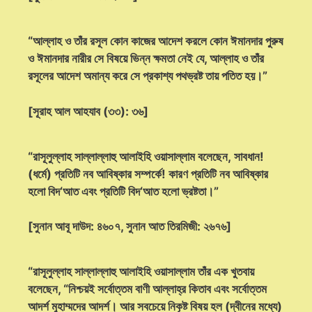
“আল্লাহ ও তাঁর রসূল কোন কাজের আদেশ করলে কোন ঈমানদার পুরুষ
ও ঈমানদার নারীর সে বিষয়ে ভিন্ন ক্ষমতা নেই যে, আল্লাহ ও তাঁর
রসূলের আদেশ অমান্য করে সে প্রকাশ্য পথভ্রষ্ট তায় পতিত হয়।”
[সূরাহ আল আহযাব (৩৩): ৩৬]
“রাসূলুল্লাহ সাল্লাল্লাহু আলাইহি ওয়াসাল্লাম বলেছেন, সাবধান!
(ধর্মে) প্রতিটি নব আবিষ্কার সম্পর্কে! কারণ প্রতিটি নব আবিষ্কার
হলো বিদ‘আত এবং প্রতিটি বিদ‘আত হলো ভ্রষ্টতা।”
[সুনান আবূ দাউদ: ৪৬০৭, সুনান আত তিরমিজী: ২৬৭৬]
“রাসূলুল্লাহ সাল্লাল্লাহু আলাইহি ওয়াসাল্লাম তাঁর এক খুতবায়
বলেছেন, “নিশ্চয়ই সর্বোত্তম বাণী আল্লাহ্‌র কিতাব এবং সর্বোত্তম
আদর্শ মুহাম্মদের আদর্শ। আর সবচেয়ে নিকৃষ্ট বিষয় হল (দ্বীনের মধ্যে)