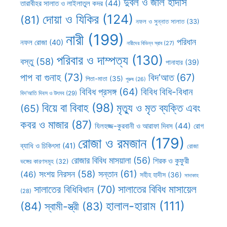
দুর্বল ও জাল হাদীস
তারাবীহর সালাত ও লাইলাতুল কদর
(44)
দোয়া ও যিকির
(124)
(81)
নফল ও সুন্নাত সালাত
(33)
নারী
(199)
পরিধান
নফল রোজা
(40)
নারীদের বিভিন্ন স্রাব
(27)
পরিবার ও দাম্পত্য
(130)
বস্তু
(58)
পানাহার
(39)
পাপ বা গুনাহ
(73)
বিদ’আত
(67)
পিতা-মাতা
(35)
পুরুষ
(26)
বিবিধ প্রসঙ্গ
(64)
বিবিধ বিধি-বিধান
বিদ’আতি দিবস ও উৎসব
(29)
বিয়ে বা বিবাহ
(98)
মৃত্যু ও মৃত ব্যক্তি এবং
(65)
কবর ও মাজার
(87)
যিলহজ্জ-কুরবানী ও আরাফা দিবস
(44)
রোগ
রোজা ও রমজান
(179)
ব্যাধি ও চিকিৎসা
(41)
রোজা
রোজার বিবিধ মাসয়ালা
(56)
শিরক ও কুফুরী
ভঙ্গের কারণসমূহ
(32)
সন্তান
(61)
সংশয় নিরসন
(58)
(46)
সহীহ হাদীস
(36)
সাদাকাহ
সালাতের বিবিধ মাসায়েল
সালাতের বিধিবিধান
(70)
(28)
হালাল-হারাম
(111)
(84)
স্বামী-স্ত্রী
(83)