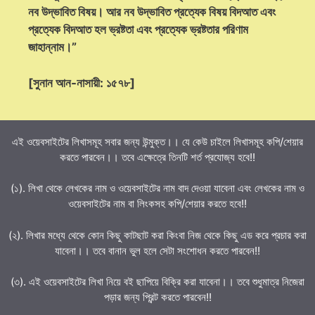
নব উদ্ভাবিত বিষয়। আর নব উদ্ভাবিত প্রত্যেক বিষয় বিদআত এবং
প্রত্যেক বিদআত হল ভ্রষ্টতা এবং প্রত্যেক ভ্রষ্টতার পরিণাম
জাহান্নাম।”
[সুনান আন-নাসায়ী: ১৫৭৮]
এই ওয়েবসাইটের লিখাসমূহ সবার জন্য উন্মুক্ত।। যে কেউ চাইলে লিখাসমূহ কপি/শেয়ার
করতে পারবেন।। তবে এক্ষেত্রে তিনটি শর্ত প্রযোজ্য হবে!!
(১). লিখা থেকে লেখকের নাম ও ওয়েবসাইটের নাম বাদ দেওয়া যাবেনা এবং লেখকের নাম ও
ওয়েবসাইটের নাম বা লিংকসহ কপি/শেয়ার করতে হবে!!
(২). লিখার মধ্যে থেকে কোন কিছু কাটছাট করা কিংবা নিজ থেকে কিছু এড করে প্রচার করা
যাবেনা।। তবে বানান ভুল হলে সেটা সংশোধন করতে পারবেন!!
(৩). এই ওয়েবসাইটের লিখা নিয়ে বই ছাপিয়ে বিক্রি করা যাবেনা।। তবে শুধুমাত্র নিজেরা
পড়ার জন্য প্রিন্ট করতে পারবেন!!