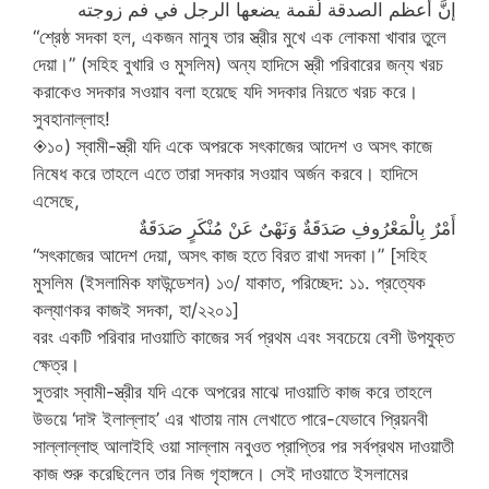
إنَّ أعظم الصدقة لُقمة يضعها الرجل في فم زوجته
“শ্রেষ্ঠ সদকা হল, একজন মানুষ তার স্ত্রীর মুখে এক লোকমা খাবার তুলে
দেয়া।” (সহিহ বুখারি ও মুসলিম) অন্য হাদিসে স্ত্রী পরিবারের জন্য খরচ
করাকেও সদকার সওয়াব বলা হয়েছে যদি সদকার নিয়তে খরচ করে।
সুবহানাল্লাহ!
◈১০) স্বামী-স্ত্রী যদি একে অপরকে সৎকাজের আদেশ ও অসৎ কাজে
নিষেধ করে তাহলে এতে তারা সদকার সওয়াব অর্জন করবে। হাদিসে
এসেছে,
أَمْرٌ بِالْمَعْرُوفِ صَدَقَةٌ وَنَهْىٌ عَنْ مُنْكَرٍ صَدَقَةٌ
“সৎকাজের আদেশ দেয়া, অসৎ কাজ হতে বিরত রাখা সদকা।” [সহিহ
মুসলিম (ইসলামিক ফাউন্ডেশন) ১৩/ যাকাত, পরিচ্ছেদ: ১১. প্রত্যেক
কল্যাণকর কাজই সদকা, হা/২২০১]
বরং একটি পরিবার দাওয়াতি কাজের সর্ব প্রথম এবং সবচেয়ে বেশী উপযুক্ত
ক্ষেত্র।
সুতরাং স্বামী-স্ত্রীর যদি একে অপরের মাঝে দাওয়াতি কাজ করে তাহলে
উভয়ে ‘দাঈ ইলাল্লাহ’ এর খাতায় নাম লেখাতে পারে-যেভাবে প্রিয়নবী
সাল্লাল্লাহু আলাইহি ওয়া সাল্লাম নবুওত প্রাপ্তির পর সর্বপ্রথম দাওয়াতী
কাজ শুরু করেছিলেন তার নিজ গৃহাঙ্গনে। সেই দাওয়াতে ইসলামের