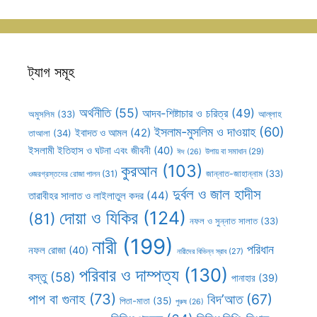
ট্যাগ সমূহ
অর্থনীতি
(55)
আদব-শিষ্টাচার ও চরিত্র
(49)
আল্লাহ
অমুসলিম
(33)
ইসলাম-মুসলিম ও দাওয়াহ
(60)
ইবাদত ও আমল
(42)
তাআলা
(34)
ইসলামী ইতিহাস ও ঘটনা এবং জীবনী
(40)
উপায় বা সমাধান
(29)
ঈদ
(26)
কুরআন
(103)
ওজরগ্রস্তদের রোজা পালন
(31)
জান্নাত-জাহান্নাম
(33)
দুর্বল ও জাল হাদীস
তারাবীহর সালাত ও লাইলাতুল কদর
(44)
দোয়া ও যিকির
(124)
(81)
নফল ও সুন্নাত সালাত
(33)
নারী
(199)
পরিধান
নফল রোজা
(40)
নারীদের বিভিন্ন স্রাব
(27)
পরিবার ও দাম্পত্য
(130)
বস্তু
(58)
পানাহার
(39)
পাপ বা গুনাহ
(73)
বিদ’আত
(67)
পিতা-মাতা
(35)
পুরুষ
(26)