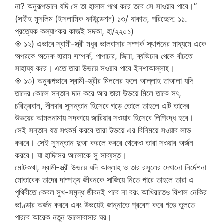
না? অনুরূপভাবে যদি সে তা হালাল পথে করে তবে সে সাওয়াব পাবে।”
(সহীহ মুসলিম (ইসলামিক ফাউন্ডেশন) ১৩/ যাকাত, পরিচ্ছেদ: ১১.
প্রত্যেক কল্যাণকর কাজই সদকা, হা/২২০১)
◈ ১২) এভাবে স্বামী-স্ত্রী মধুর ভালবাসার সম্পর্ক স্থাপনের মাধ্যমে একে
অপরকে অনেক হারাম সম্পর্ক, পাপাচার, জিনা, ব্যভিচার থেকে বাঁচতে
সাহায্য করে। এতে তারা উভয়ে সওয়াব পাবে ইনশাআল্লাহ।
◈ ১৩) অনুরূপভাবে স্বামী-স্ত্রীর মিলনের ফলে আল্লাহ তাআলা যদি
তাদের কোলে সন্তান দান করে আর তারা উভয়ে মিলে তাকে সৎ,
চরিত্রবান, দীনদার সুসন্তান হিসেবে গড়ে তোলে তাহলে এটি তাদের
উভয়ের আমলনামায় সদকায়ে জারিয়ার সওয়াব হিসেবে লিপিবদ্ধ হবে।
সেই সন্তান যত সৎকর্ম করবে তারা উভয়ে এর বিনিময়ে সওয়াব লাভ
করবে। সেই সুসন্তান দুআ করলে কবরে থেকেও তারা সওয়াব অর্জন
করবে। যা হাদিসের আলোকে সু সাব্যস্ত।
মোটকথা, স্বামী-স্ত্রী উভয়ে যদি আল্লাহ ও তার রসূলের দেখানো নির্দেশনা
মোতাবেক তাদের দাম্পত্য জীবনকে সাজিয়ে নিতে পারে তাহলে তারা এ
পৃথিবীতে কেবল সুখ-সমৃদ্ধ জীবনই পাবে না বরং আখিরাতেও বিশাল নেকির
ভাণ্ডার অর্জন করবে এবং উভয়েই জান্নাতে প্রবেশ করে গড়ে তুলতে
পারবে আরেক নতুন ভালোবাসার ঘর।