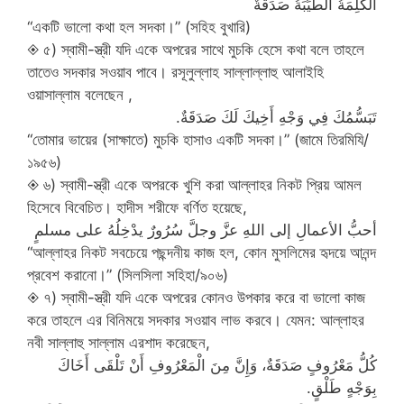
الكَلِمَةُ الطَّيِّبَةُ صَدَقَةٌ
“একটি ভালো কথা হল সদকা।” (সহিহ বুখারি)
◈ ৫) স্বামী-স্ত্রী যদি একে অপরের সাথে মুচকি হেসে কথা বলে তাহলে
তাতেও সদকার সওয়াব পাবে। রসূলুল্লাহ সাল্লাল্লাহু আলাইহি
ওয়াসাল্লাম বলেছেন ,
تَبَسُّمُكَ فِي وَجْهِ أَخِيكَ لَكَ صَدَقَةٌ.
“তোমার ভায়ের (সাক্ষাতে) মুচকি হাসাও একটি সদকা।” (জামে তিরমিযি/
১৯৫৬)
◈ ৬) স্বামী-স্ত্রী একে অপরকে খুশি করা আল্লাহর নিকট প্রিয় আমল
হিসেবে বিবেচিত। হাদীস শরীফে বর্ণিত হয়েছে,
أحبُّ الأعمالِ إلى اللهِ عزَّ وجلَّ سُرُورٌ يدْخِلُهُ على مسلمٍ
“আল্লাহর নিকট সবচেয়ে পছন্দনীয় কাজ হল, কোন মুসলিমের হৃদয়ে আনন্দ
প্রবেশ করানো।” (সিলসিলা সহিহা/৯০৬)
◈ ৭) স্বামী-স্ত্রী যদি একে অপরের কোনও উপকার করে বা ভালো কাজ
করে তাহলে এর বিনিময়ে সদকার সওয়াব লাভ করবে। যেমন: আল্লাহর
নবী সাল্লাহু সাল্লাম এরশাদ করেছেন,
كُلُّ مَعْرُوفٍ صَدَقَةٌ، وَإِنَّ مِنَ الْمَعْرُوفِ أَنْ تَلْقَى أَخَاكَ
بِوَجْهٍ طَلْقٍ.