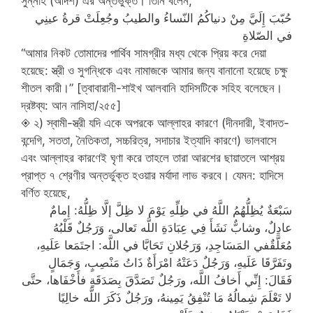
সুন্নাহ (আদর্শ) এর অন্তর্ভুক্ত। তিনি বলেন,
حُبّبَ إِلَيَّ مِنْ دنياكُمُ النّساءُ والطيبُ وجُعِلَتْ قرةُ عينِي
في الصّلاةِ
“আমার নিকট তোমাদের পার্থিব সামগ্রীর মধ্য থেকে প্রিয় করে দেয়া
হয়েছে: স্ত্রী ও সুগন্ধিকে এবং নামাজকে আমার জন্য বানানো হয়েছে চক্ষু
শীতল কারী।” [ত্বাবারানী-শাইখ আলবানি হাদিসটিকে সহিহ বলেছেন।
দ্রষ্টব্য: আন নাসিহা/২৫৫]
◈ ২) স্বামী-স্ত্রী যদি একে অপরকে আল্লাহর কারণে (দীনদারী, ইবাদত-
বন্দেগি, সততা, নৈতিকতা, সচ্চরিত্র, সদাচার ইত্যাদি কারণে) ভালবাসে
এবং আল্লাহর কারণেই ঘৃণা করে তাহলে তারা আরশের ছায়াতলে আশ্রয়
প্রাপ্ত ৭ শ্রেণীর অন্তর্ভুক্ত হওয়ার মর্যাদা লাভ করবে। যেমন: হাদিসে
বর্ণিত হয়েছে,
سَبْعَةٌ يُظِلُّهُمُ اللَّهُ في ظِلِّهِ يَوْمَ لا ظِلَّ إلَّا ظِلُّهُ: إِمامٌ
عادِلٌ، وشابٌّ نَشَأَ فِي عِبَادَةِ اللَّه تَعالى، وَرَجُلٌ قَلْبُهُ
مُعَلَّقٌفي المَسَاجِدِ، وَرَجُلانِ تَحَابَّا في اللَّه: اجتَمَعا عَلَيهِ،
وتَفَرَّقَا عَلَيهِ، وَرَجُلٌ دَعَتْهُ امْرَأَةٌ ذَاتُ مَنْصِبٍ، وَجَمَالٍ
فَقَالَ: إِنِّي أَخافُ اللَّه، ورَجُلٌ تَصَدَّقَ بِصَدَقَةٍ فأَخْفَاها، حتَّى
لا تَعْلَمَ شِمالُهُ مَا تُنْفِقُ يَمِينهُ، ورَجُلٌ ذَكَرَ اللَّه خالِيًا