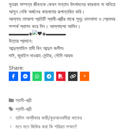
সুতরাং দাম্পত্য জীবনকে কেবল সন্তান উৎপাদনের কারখানা না বানিয়ে
আসুন নেকি অর্জনের কারখানায় রূপান্তরিত করি।
আল্লাহ তাআলা প্রতিটি স্বামী-স্ত্রীর মাঝে সুদৃঢ় ভালবাসা ও প্রেমময়
সম্পর্ক স্থাপন করে দিন। আল্লাহুম্মা আমিন।
▬▬▬▬◈
◈▬▬▬▬
উত্তর প্রদানে:
আব্দুল্লাহিল হাদী বিন আব্দুল জলীল৷
দাঈ, জুবাইল দাওয়াহ সেন্টার, সৌদি আরব৷
Share:
Categories
স্বামী-স্ত্রী
Tags
স্বামী-স্ত্রী
হাদিস অস্বীকার কারী/কুরআনবাদীরা কাফের
মনে মনে জিকির করা কি শরিয়ত সম্মত?