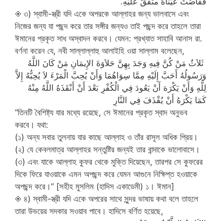
فَفَاضَتْ عَيْنَاهُ متفقٌ عَلَيْهِ.
◈ ৩) স্বামী-স্ত্রী যদি একে অপরকে আল্লাহর জন্য ভালবাসে এবং
নিজের জন্য যা পছন্দ করে তার সঙ্গীর জন্যও তাই পছন্দ করে তাহলে তারা
ঈমানের প্রকৃত সাধ অস্বাদন করবে। যেমন: প্রখ্যাত সাহাবি আনাস রা.
বর্ণনা করেন যে, নবী সাল্লাল্লাহু আলাইহি ওয়া সাল্লাম বলেছেন,
‏ ثَلاَثٌ مَنْ كُنَّ فِيهِ وَجَدَ بِهِنَّ حَلاَوَةَ الإِيمَانِ مَنْ كَانَ اللَّهُ
وَرَسُولُهُ أَحَبَّ إِلَيْهِ مِمَّا سِوَاهُمَا وَأَنْ يُحِبَّ الْمَرْءَ لاَ يُحِبُّهُ إِلاَّ
لِلَّهِ وَأَنْ يَكْرَهَ أَنْ يَعُودَ فِي الْكُفْرِ بَعْدَ أَنْ أَنْقَذَهُ اللَّهُ مِنْهُ
كَمَا يَكْرَهُ أَنْ يُقْذَفَ فِي النَّارِ
“তিনটি বৈশিষ্ট্য যার মধ্যে রয়েছে, সে ঈমানের প্রকৃত স্বাদ অনুভব
করবে। যথা:
(১) অন্য সবার তুলনায় যার কাছে আল্লাহ ও তাঁর রাসূল অধিক প্রিয়।
(২) যে কেবলমাত্র আল্লাহর সন্তুষ্টির জন্যই তার বান্দাকে ভালোবাসে।
(৩) এবং যাকে আল্লাহ কুফর থেকে মুক্তি দিয়েছেন, তারপর সে কুফরের
দিকে ফিরে যাওয়াকে এমন অপছন্দ করে যেমন আগুনে নিক্ষিপ্ত হওয়াকে
অপছন্দ করে।” [সহীহ মুসলিম (হাদিস একাডেমী) ১। ঈমান]
◈ ৪) স্বামী-স্ত্রী যদি একে অপরের সাথে সুন্দর ভাষায় কথা বলে তাহলে
তারা উভয়ের সদকার সওয়াব পাবে। হাদিসে বর্ণিত হয়েছে,