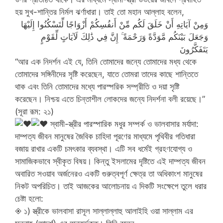
হয় সুখ-শান্তির নির্মল ঝর্ণাধারা। তাই তো মহান আল্লাহ বলেন,
وَمِنْ آيَاتِهِ أَنْ خَلَقَ لَكُم مِّنْ أَنفُسِكُمْ أَزْوَاجًا لِّتَسْكُنُوا إِلَيْهَا
وَجَعَلَ بَيْنَكُم مَّوَدَّةً وَرَحْمَةً ۚ إِنَّ فِي ذَٰلِكَ لَآيَاتٍ لِّقَوْمٍ
يَتَفَكَّرُونَ
“আর এক নিদর্শন এই যে, তিনি তোমাদের জন্যে তোমাদের মধ্য থেকে
তোমাদের সঙ্গিনীদের সৃষ্টি করেছেন, যাতে তোমরা তাদের কাছে শান্তিতে
থাক এবং তিনি তোমাদের মধ্যে পারস্পরিক সম্প্রীতি ও দয়া সৃষ্টি
করেছেন। নিশ্চয় এতে চিন্তাশীল লোকদের জন্যে নিদর্শনা বলী রয়েছে।”
(সূরা রূম: ২১)
স্বামী-স্ত্রীর পারস্পারিক মধুর সম্পর্ক ও ভালবাসার মর্যাদা:
দাম্পত্য জীবন মানুষের জৈবিক চাহিদা পূরণের মাধ্যমে পৃথিবীর গতিধারা
বজায় রাখার একটি চমৎকার ব্যবস্থা। এটি সব ধর্মেই গ্রহণযোগ্য ও
সামাজিকভাবে স্বীকৃত বিষয়। কিন্তু ইসলামের দৃষ্টিতে এই দাম্পত্য জীবন
অবারিত সওয়াব অর্জনেরও একটি গুরুত্বপূর্ণ ক্ষেত্র তা অধিকাংশ মানুষের
নিকট অপরিচিত। তাই আজকের আলোচনায় এ দিকটি সংক্ষেপে তুলে ধরার
চেষ্টা হলো:
◈ ১) স্ত্রীকে ভালবাসা রাসূল সাল্লাল্লাহু আলাইহি ওয়া সাল্লাম এর