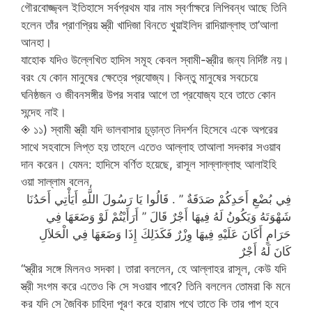
গৌরবোজ্জ্বল ইতিহাসে সর্বপ্রথম যার নাম স্বর্ণাক্ষরে লিপিবন্ধ আছে তিনি
হলেন তাঁর প্রাণপ্রিয় স্ত্রী খাদিজা বিনতে খুয়াইলিদ রাদিয়াল্লাহু তা’আলা
আনহা।
যাহোক যদিও উল্লেখিত হাদিস সমূহ কেবল স্বামী-স্ত্রীর জন্য নির্দিষ্ট নয়।
বরং যে কোন মানুষের ক্ষেত্রে প্রযোজ্য। কিন্তু মানুষের সবচেয়ে
ঘনিষ্ঠজন ও জীবনসঙ্গীর উপর সবার আগে তা প্রযোজ্য হবে তাতে কোন
সন্দেহ নাই।
◈ ১১) স্বামী স্ত্রী যদি ভালবাসার চূড়ান্ত নিদর্শন হিসেবে একে অপরের
সাথে সহবাসে লিপ্ত হয় তাহলে এতেও আল্লাহ তাআলা সদকার সওয়াব
দান করেন। যেমন: হাদিসে বর্ণিত হয়েছে, রাসূল সাল্লাল্লাহু আলাইহি
ওয়া সাল্লাম বলেন,
فِي بُضْعِ أَحَدِكُمْ صَدَقَةٌ ‏”‏ ‏.‏ قَالُوا يَا رَسُولَ اللَّهِ أَيَأْتِي أَحَدُنَا
شَهْوَتَهُ وَيَكُونُ لَهُ فِيهَا أَجْرٌ قَالَ ‏”‏ أَرَأَيْتُمْ لَوْ وَضَعَهَا فِي
حَرَامٍ أَكَانَ عَلَيْهِ فِيهَا وِزْرٌ فَكَذَلِكَ إِذَا وَضَعَهَا فِي الْحَلاَلِ
كَانَ لَهُ أَجْرٌ
“স্ত্রীর সঙ্গে মিলনও সদকা। তারা বললেন, হে আল্লাহর রাসূল, কেউ যদি
স্ত্রী সংগম করে এতেও কি সে সওয়াব পাবে? তিনি বললেন তোমরা কি মনে
কর যদি সে জৈবিক চাহিদা পূরণ করে হারাম পথে তাতে কি তার পাপ হবে