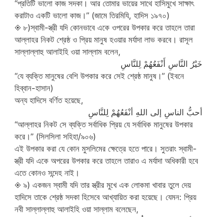
“প্রতিটি ভালো কাজ সদকা। আর তোমার ভায়ের সাথে হাসিমুখে সাক্ষাৎ
করাটাও একটি ভালো কাজ।” (জামে তিরমিযি, হাদিস ১৯৭০)
◈ ৮)স্বামী-স্ত্রী যদি কোনভাবে একে ওপরের উপকার করে তাহলে তারা
আল্লাহর নিকট শ্রেষ্ঠ ও প্রিয় মানুষ হওয়ার মর্যাদা লাভ করবে। রাসূল
সাল্লাল্লাহু আলাইহি ওয়া সাল্লাম বলেন,
خَيْرُ النَّاسِ أَنْفَعُهُمْ لِلنَّاسِ
“যে ব্যক্তি মানুষের বেশি উপকার করে সেই শ্রেষ্ঠ মানুষ।” (ইবনে
হিব্বান-হাসান)
অন্য হাদিসে বর্ণিত হয়েছে,
أحبُّ الناسِ إلى اللهِ أنْفَعُهُمْ لِلنَّاسِ
“আল্লাহর নিকট সে ব্যক্তি সর্বাধিক প্রিয় যে সর্বাধিক মানুষের উপকার
করে।” (সিলসিলা সহিহা/৯০৬)
এই উপকার করা যে কোন মুসলিমের ক্ষেত্রে হতে পারে। সুতরাং স্বামী-
স্ত্রী যদি একে অপরের উপকার করে তাহলে তারাও এ মর্যাদা অধিকারী হবে
এতে কোনও সন্দেহ নাই।
◈ ৯) একজন স্বামী যদি তার স্ত্রীর মুখে এক লোকমা খাবার তুলে দেয়
হাদিসে তাকে শ্রেষ্ঠ সদকা হিসেবে আখ্যায়িত করা হয়েছে। যেমন: প্রিয়
নবী সাল্লাল্লাহু আলাইহি ওয়া সাল্লাম বলেছেন,