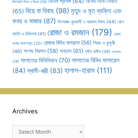
বিবিধ প্রসঙ্গ
(64)
বিবিধ বিধি-বিধান
বিদ’আতি দিবস ও উৎসব
(29)
বিয়ে বা বিবাহ
(98)
মৃত্যু ও মৃত ব্যক্তি এবং
(65)
কবর ও মাজার
(87)
যিলহজ্জ-কুরবানী ও আরাফা দিবস
(44)
রোগ
রোজা ও রমজান
(179)
ব্যাধি ও চিকিৎসা
(41)
রোজা
রোজার বিবিধ মাসয়ালা
(56)
শিরক ও কুফুরী
ভঙ্গের কারণসমূহ
(32)
সন্তান
(61)
সংশয় নিরসন
(58)
(46)
সহীহ হাদীস
(36)
সাদাকাহ
সালাতের বিবিধ মাসায়েল
সালাতের বিধিবিধান
(70)
(28)
হালাল-হারাম
(111)
(84)
স্বামী-স্ত্রী
(83)
Archives
Archives