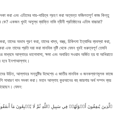
সদকা করা এবং এতিমের দায়-দায়িত্ব গ্রহণ করা অত্যন্ত ফজিলতপূর্ণ কাজ কিন্তু
র কে? একজন খুবই অসুস্থ ব্যাক্তি নাকি দ্বীনী প্রতিষ্ঠানের এতিম বাচ্চারা?
রা, তাদের অভাব পূরণ করা, তাদের খাদ্য, বস্ত্র, চিকিৎসা ইত্যাদির ব্যবস্থা করা‌,
া এবং তাদের প্রতি দয়া করা মানবিক দৃষ্টি থেকে যেমন খুবই গুরুত্বপূর্ণ তেমনি
‌ এর মাধ্যমে আল্লাহর ভালোবাসা, ক্ষমা এবং অবারিত সওয়াব অর্জিত হয় যা আখিরাতে
্যম হবে ইনশাআল্লাহ।
ের উচিত, আল্লাহর সন্তুষ্টির উদ্দেশ্যে এ জাতীয় মানবিক ও জনকল্যাণমূলক কাজে
শি সাধারণ দান সদকা করা। মহান আল্লাহ কুরআনের বহু জায়গায় অর্থ সম্পদ ব্যয়
দিয়েছেন। যেমন:
ٱلَّذِينَ يُنفِقُونَ أَمۡوَٰلَهُمۡ فِي سَبِيلِ ٱللَّهِ ثُمَّ لَا يُتۡبِعُونَ مَآ أَنفَقُواْ 