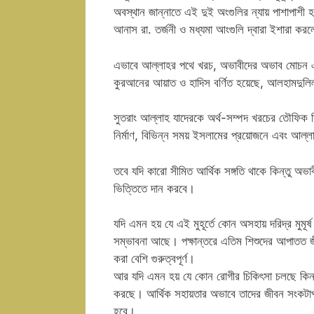
অবস্থান জান্নাতে এই দুই অংগুলির ন্যায় পাশাপাশী
আনাস রা. তর্জনী ও মধ্যমা আংগুলি দ্বারা ইশারা কর
এভাবে আল্লাহর পথে খরচ, অভাবীদের অভাব মোচন এব
কুরআনের আয়াত ও হাদিস বর্ণিত হয়েছে, আলহামদুলি
সুতরাং আল্লাহ যাদেরকে অর্থ-সম্পদ খরচের তৌফিক দি
নির্মাণ, বিভিন্ন সময় ইসলামের প্রয়োজনে এবং আল্ল
তবে যদি কারো সীমিত আর্থিক সঙ্গতি থাকে কিন্তু অভাব
ভিত্তিতে দান করবে।
যদি এমন হয় যে এই মুহূর্তে কোন অসহায় দরিদ্র মুমূ
সম্ভাবনা আছে। পক্ষান্তরে এতিম শিশুদের আপাতত জীবন
করা বেশি গুরুত্বপূর্ণ।
আর যদি এমন হয় যে কোন রোগীর চিকিৎসা চলছে কিন্ত
করছে। আর্থিক সহায়তার অভাবে তাদের জীবন সংকটাপন্
হবে।