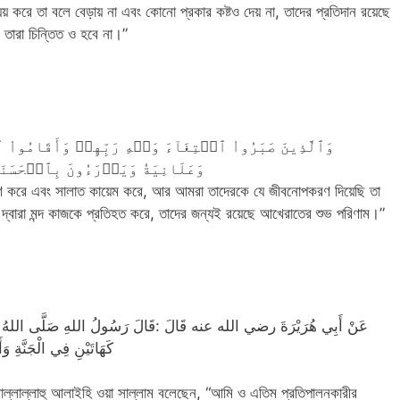
্যয় করে তা বলে বেড়ায় না এবং কোনো প্রকার কষ্টও দেয় না, তাদের প্রতিদান রয়েছে
ারা চিন্তিত ও হবে না।”
وَٱلَّذِينَ صَبَرُواْ ٱبۡتِغَآءَ وَجۡهِ رَبِّهِمۡ وَأَقَامُواْ ٱل
وَعَلَانِيَةٗ وَيَدۡرَءُونَ بِٱلۡحَسَنَةِ
য ধারণ করে এবং সালাত কায়েম করে, আর আমরা তাদেরকে যে জীবনোপকরণ দিয়েছি তা
দ্বারা মন্দ কাজকে প্রতিহত করে, তাদের জন্যই রয়েছে আখেরাতের শুভ পরিণাম।”
عَنْ أَبِي هُرَيْرَةَ رضي الله عنه قَالَ :قَالَ رَسُولُ اللهِ صَلَّى اللهُ عَلَيْهِ وَس
كَهَاتَيْنِ فِي الْجَنَّةِ
াহ সাল্লাল্লাহু আলাইহি ওয়া সাল্লাম বলেছেন, “আমি ও এতিম প্রতিপালনকারীর