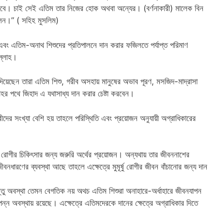
 হবে। চাই সেই এতিম তার নিজের হোক অথবা অন্যের। (বর্ণনাকারী) মালেক বিন
লেন।” ( সহিহ মুসলিম)
ং এতিম-অনাথ শিশুদের প্রতিপালনে দান করার ফজিলতে পর্যাপ্ত পরিমাণ
ল্লাহ।
য়েছেন তারা এতিম শিশু, গরীব অসহায় মানুষের অভাব পূরণ, মসজিদ-মাদ্রাসা
াহর পথে জিহাদ এ যথাসাধ্য দান করার চেষ্টা করবেন।
ীদের সংখ্যা বেশি হয় তাহলে পরিস্থিতি এবং প্রয়োজন অনুযায়ী অগ্রাধিকারের
র্ষ রোগীর চিকিৎসার জন্য জরুরি অর্থের প্রয়োজন। অন্যথায় তার জীবননাশের
ধারণের ব্যবস্থা আছে তাহলে এক্ষেত্রে মুমূর্ষু রোগীর জীবন বাঁচানোর জন্য দান
ু অবস্থা তেমন বেগতিক নয় অথচ এতিম শিশুরা অনাহারে-অর্ধাহারে জীবনযাপন
ন অবস্থায় রয়েছে। এক্ষেত্রে এতিমদেরকে দানের ক্ষেত্রে অগ্রাধিকার দিতে