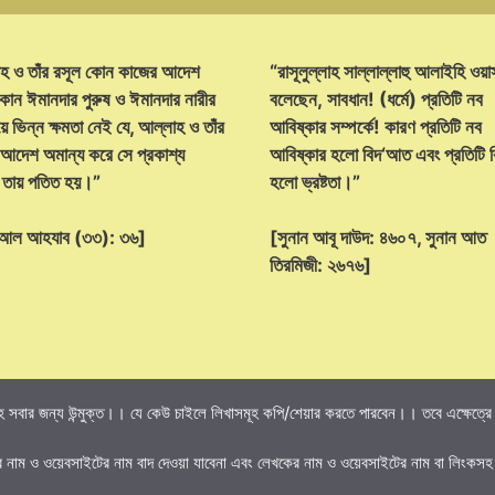
হ ও তাঁর রসূল কোন কাজের আদেশ
“রাসূলুল্লাহ সাল্লাল্লাহু আলাইহি ওয়া
োন ঈমানদার পুরুষ ও ঈমানদার নারীর
বলেছেন, সাবধান! (ধর্মে) প্রতিটি নব
ে ভিন্ন ক্ষমতা নেই যে, আল্লাহ ও তাঁর
আবিষ্কার সম্পর্কে! কারণ প্রতিটি নব
 আদেশ অমান্য করে সে প্রকাশ্য
আবিষ্কার হলো বিদ‘আত এবং প্রতিটি
্ট তায় পতিত হয়।”
হলো ভ্রষ্টতা।”
হ আল আহযাব (৩৩): ৩৬]
[সুনান আবূ দাউদ: ৪৬০৭, সুনান আত
তিরমিজী: ২৬৭৬]
 সবার জন্য উন্মুক্ত।। যে কেউ চাইলে লিখাসমূহ কপি/শেয়ার করতে পারবেন।। তবে এক্ষেত্রে তি
র নাম ও ওয়েবসাইটের নাম বাদ দেওয়া যাবেনা এবং লেখকের নাম ও ওয়েবসাইটের নাম বা লিংকসহ