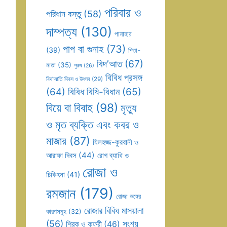
পরিবার ও
পরিধান বস্তু
(58)
দাম্পত্য
(130)
পানাহার
পাপ বা গুনাহ
(73)
(39)
পিতা-
বিদ’আত
(67)
মাতা
(35)
পুরুষ
(26)
বিবিধ প্রসঙ্গ
বিদ’আতি দিবস ও উৎসব
(29)
(64)
বিবিধ বিধি-বিধান
(65)
বিয়ে বা বিবাহ
(98)
মৃত্যু
ও মৃত ব্যক্তি এবং কবর ও
মাজার
(87)
যিলহজ্জ-কুরবানী ও
আরাফা দিবস
(44)
রোগ ব্যাধি ও
রোজা ও
চিকিৎসা
(41)
রমজান
(179)
রোজা ভঙ্গের
রোজার বিবিধ মাসয়ালা
কারণসমূহ
(32)
(56)
সংশয়
শিরক ও কুফুরী
(46)