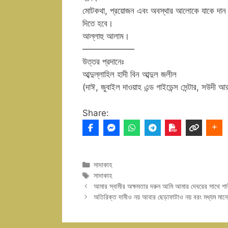
মোটকথা, প্রয়োজন এবং অবস্থার আলোকে যাকে দান 
দিতে হবে।
আল্লাহু আলাম।
——————
উত্তর প্রদানেঃ
আব্দুল্লাহিল হাদী বিন আব্দুল জলীল
(দাঈ, জুবাইল দাওয়াহ এন্ড গাইডেন্স সেন্টার, সউদী 
Share:
Categories
সাদাকাহ
Tags
সাদাকাহ
আমার স্বামীর অক্ষমতার দরুন আমি আমার দেবরের সাথে শারীর
অতিরিক্ত দামীও নয় আবার ছেড়াফাটাও নয় বরং মধ্যম মান