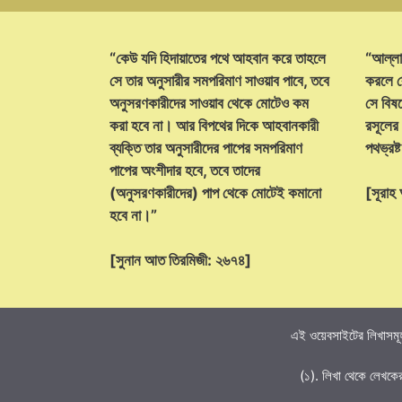
“কেউ যদি হিদায়াতের পথে আহবান করে তাহলে
“আল্লা
সে তার অনুসারীর সমপরিমাণ সাওয়াব পাবে, তবে
করলে ক
অনুসরণকারীদের সাওয়াব থেকে মোটেও কম
সে বিষয়
করা হবে না। আর বিপথের দিকে আহবানকারী
রসূলের
ব্যক্তি তার অনুসারীদের পাপের সমপরিমাণ
পথভ্রষ
পাপের অংশীদার হবে, তবে তাদের
(অনুসরণকারীদের) পাপ থেকে মোটেই কমানো
[সূরা
হবে না।”
[সুনান আত তিরমিজী: ২৬৭৪]
এই ওয়েবসাইটের লিখাসমূহ
(১). লিখা থেকে লেখকে