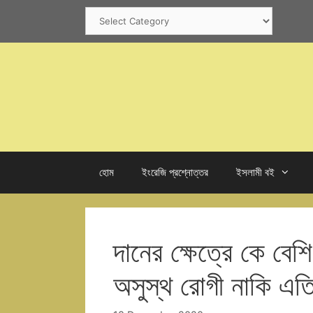
Skip
Categories
to
content
হোম
ইংরেজি প্রশ্নোত্তর
ইসলামী বই
দানের ক্ষেত্রে কে বে
অসুস্থ রোগী নাকি এতি