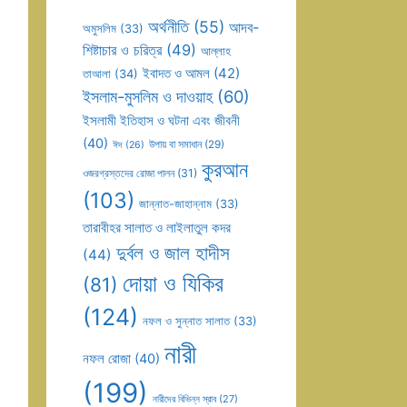
অর্থনীতি
(55)
আদব-
অমুসলিম
(33)
শিষ্টাচার ও চরিত্র
(49)
আল্লাহ
ইবাদত ও আমল
(42)
তাআলা
(34)
ইসলাম-মুসলিম ও দাওয়াহ
(60)
ইসলামী ইতিহাস ও ঘটনা এবং জীবনী
(40)
উপায় বা সমাধান
(29)
ঈদ
(26)
কুরআন
ওজরগ্রস্তদের রোজা পালন
(31)
(103)
জান্নাত-জাহান্নাম
(33)
তারাবীহর সালাত ও লাইলাতুল কদর
দুর্বল ও জাল হাদীস
(44)
দোয়া ও যিকির
(81)
(124)
নফল ও সুন্নাত সালাত
(33)
নারী
নফল রোজা
(40)
(199)
নারীদের বিভিন্ন স্রাব
(27)