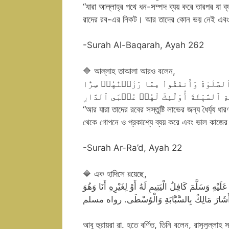
“যারা আল্লাহ্‌র পথে ধন-সম্পদ ব্যয় করে তারপর যা ব
রাদের রব-এর নিকট। আর তাদের কোন ভয় নেই এবং ত
-Surah Al-Baqarah, Ayah 262
🔷 আল্লাহ তাআলা আরও বলেন,
صَّلَوٰةَ وَأَنفَقُواْ مِمَّا رَزَقۡنَٰهُمۡ سِرّٗا
 ٱلسَّيِّئَةَ أُوْلَٰٓئِكَ لَهُمۡ عُقۡبَى ٱلدَّارِ
“আর যারা তাদের রবের সস্তুষ্টি লাভের জন্য ধৈর্য্
থেকে গোপনে ও প্রকাশ্যে ব্যয় করে এবং ভাল কাজের 
-Surah Ar-Ra’d, Ayah 22
🔷 এক হাদিসে রয়েছে,
َلَّمَ كَافِلُ الْيَتِيمِ لَهُ أَوْ لِغَيْرِهِ أَنَا وَهُوَ
 وَأَشَارَ مَالِكٌ بِالسَّبَّابَةِ وَالْوُسْطَى. رواه مسلم
আবু হুরায়রা রা. হতে বর্ণিত, তিনি বলেন, রাসূলুল্ল