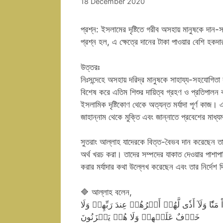
18 December 2020
প্রশ্ন: ইসলামের দৃষ্টিতে গরীব অসহায় মানুষকে দান-
প্রশ্ন হল, এ ক্ষেত্রে দানের টাকা পাওয়ার বেশি হকদা
উত্তরঃ
নিঃসন্দেহে অসহায় দরিদ্র মানুষকে সাহায্য-সহযোগিতা ক
বিশেষ করে এতিম শিশুর দায়িত্ব গ্রহণ ও প্রতিপালন কর
ইসলামিক দৃষ্টিকোণ থেকে অত্যন্ত মর্যাদা পূর্ণ কাজ।
জাহান্নাম থেকে মুক্তি এবং জান্নাতে প্রবেশের মাধ
সুতরাং আল্লাহ যাদেরকে বিত্ত-বৈভব দান করেছেন তাদ
অর্থ খরচ করা। তাদের সম্পদের যাকাত দেওয়ার পাশাপা
করার মর্যাদার কথা উল্লেখ করেছেন এবং তার নির্দেশ 
🔷 আল্লাহ বলেন,
مَنّٗا وَلَآ أَذٗى لَّهُمۡ أَجۡرُهُمۡ عِندَ رَبِّهِمۡ وَلَا
خَوۡفٌ عَلَيۡهِمۡ وَلَا هُمۡ يَحۡزَنُونَ