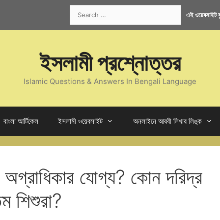
Search
এই ওয়েবসাইট কু
for:
ইসলামী প্রশ্নোত্তর
Islamic Questions & Answers In Bengali Language
বাংলা আর্টিকেল
ইসলামী ওয়েবসাইট
অনলাইনে আরবী লিখার লিঙ্ক
শি অগ্রাধিকার যোগ্য? কোন দরিদ্র
ম শিশুরা?