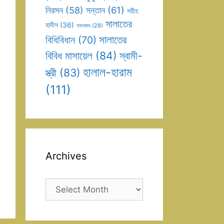
সন্তান
(61)
নিরসন
(58)
সহীহ
সালাতের
হাদীস
(36)
সাদাকাহ
(28)
সালাতের
বিধিবিধান
(70)
বিবিধ মাসায়েল
(84)
স্বামী-
হালাল-হারাম
স্ত্রী
(83)
(111)
Archives
Archives