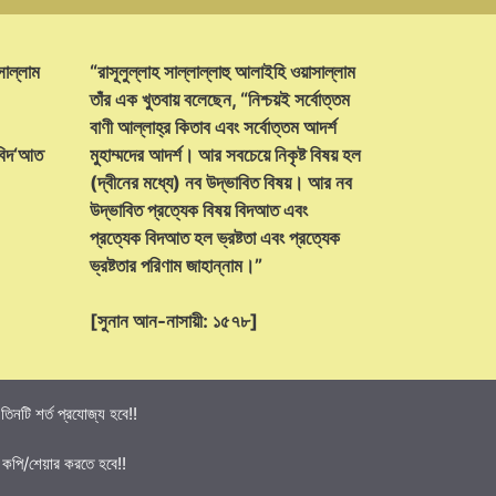
সাল্লাম
“রাসূলুল্লাহ সাল্লাল্লাহু আলাইহি ওয়াসাল্লাম
তাঁর এক খুতবায় বলেছেন, “নিশ্চয়ই সর্বোত্তম
বাণী আল্লাহ্‌র কিতাব এবং সর্বোত্তম আদর্শ
 বিদ‘আত
মুহাম্মদের আদর্শ। আর সবচেয়ে নিকৃষ্ট বিষয় হল
(দ্বীনের মধ্যে) নব উদ্ভাবিত বিষয়। আর নব
উদ্ভাবিত প্রত্যেক বিষয় বিদআত এবং
প্রত্যেক বিদআত হল ভ্রষ্টতা এবং প্রত্যেক
ভ্রষ্টতার পরিণাম জাহান্নাম।”
[সুনান আন-নাসায়ী: ১৫৭৮]
নটি শর্ত প্রযোজ্য হবে!!
 কপি/শেয়ার করতে হবে!!