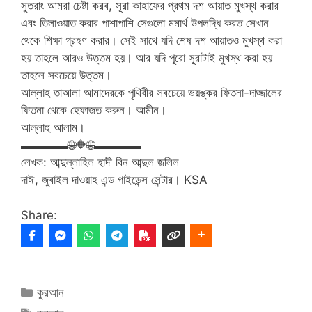
সুতরাং আমরা চেষ্টা করব, সূরা কাহাফের প্রথম দশ আয়াত মুখস্থ করার
এবং তিলাওয়াত করার পাশাপাশি সেগুলো মমার্থ উপলদ্ধি করত সেখান
থেকে শিক্ষা গ্রহণ করার। সেই সাথে যদি শেষ দশ আয়াতও মুখস্থ করা
হয় তাহলে আরও উত্তম হয়। আর যদি পূরো সূরাটাই মুখস্থ করা হয়
তাহলে সবচেয়ে উত্তম।
আল্লাহ তাআলা আমাদেরকে পৃথিবীর সবচেয়ে ভয়ঙ্কর ফিতনা-দাজ্জালের
ফিতনা থেকে হেফাজত করুন। আমীন।
আল্লাহু আলাম।
▬▬▬▬
🌐
🔶
🌐
▬▬▬▬
লেখক: আব্দুল্লাহিল হাদী বিন আব্দুল জলিল
দাঈ, জুবাইল দাওয়াহ এন্ড গাইডেন্স সেন্টার। KSA
Share:
Categories
কুরআন
Tags