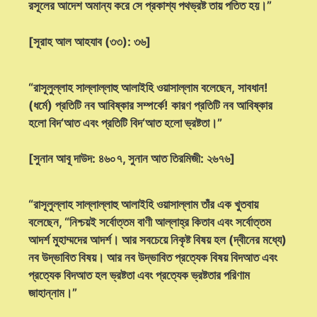
রসূলের আদেশ অমান্য করে সে প্রকাশ্য পথভ্রষ্ট তায় পতিত হয়।”
[সূরাহ আল আহযাব (৩৩): ৩৬]
“রাসূলুল্লাহ সাল্লাল্লাহু আলাইহি ওয়াসাল্লাম বলেছেন, সাবধান!
(ধর্মে) প্রতিটি নব আবিষ্কার সম্পর্কে! কারণ প্রতিটি নব আবিষ্কার
হলো বিদ‘আত এবং প্রতিটি বিদ‘আত হলো ভ্রষ্টতা।”
[সুনান আবূ দাউদ: ৪৬০৭, সুনান আত তিরমিজী: ২৬৭৬]
“রাসূলুল্লাহ সাল্লাল্লাহু আলাইহি ওয়াসাল্লাম তাঁর এক খুতবায়
বলেছেন, “নিশ্চয়ই সর্বোত্তম বাণী আল্লাহ্‌র কিতাব এবং সর্বোত্তম
আদর্শ মুহাম্মদের আদর্শ। আর সবচেয়ে নিকৃষ্ট বিষয় হল (দ্বীনের মধ্যে)
নব উদ্ভাবিত বিষয়। আর নব উদ্ভাবিত প্রত্যেক বিষয় বিদআত এবং
প্রত্যেক বিদআত হল ভ্রষ্টতা এবং প্রত্যেক ভ্রষ্টতার পরিণাম
জাহান্নাম।”