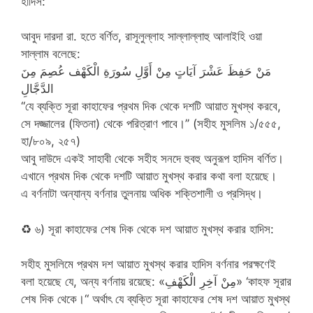
হাদিস:
আবুদ দারদা রা. হতে বর্ণিত, রাসূলুল্লাহ সাল্লাল্লাহু আলাইহি ওয়া
সাল্লাম বলেছে:
مَنْ حَفِظَ عَشْرَ آيَاتٍ مِنْ أَوَّلِ سُورَةِ الْكَهْف عُصِمَ مِنَ
الدَّجَّالِ
‘‘যে ব্যক্তি সূরা কাহাফের প্রথম দিক থেকে দশটি আয়াত মুখস্থ করবে,
সে দজ্জালের (ফিতনা) থেকে পরিত্রাণ পাবে।’’ (সহীহ মুসলিম ১/৫৫৫,
হা/৮০৯, ২৫৭)
আবু দাউদে একই সাহাবী থেকে সহীহ সনদে হুবহু অনুরূপ হাদিস বর্ণিত।
এখানে প্রথম দিক থেকে দশটি আয়াত মুখস্থ করার কথা বলা হয়েছে।
এ বর্ণনাটা অন্যান্য বর্ণনার তুলনায় অধিক শক্তিশালী ও প্রসিদ্ধ।
♻
৬) সূরা কাহাফের শেষ দিক থেকে দশ আয়াত মুখস্থ করার হাদিস:
সহীহ মুসলিমে প্রথম দশ আয়াত মুখস্থ করার হাদিস বর্ণনার পরক্ষণেই
বলা হয়েছে যে, অন্য বর্ণনায় রয়েছে: «مِنْ آخِرِ الْكَهْفِ» ‘কাহফ সূরার
শেষ দিক থেকে।“ অর্থাৎ যে ব্যক্তি সূরা কাহাফের শেষ দশ আয়াত মুখস্থ