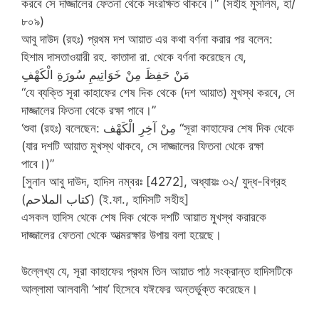
করবে সে দাজ্জালের ফেতনা থেকে সংরক্ষিত থাকবে।“ (সহীহ মুসলিম, হা/
৮০৯)
আবু দাউদ (রহঃ) প্রথম দশ আয়াত এর কথা বর্ণনা করার পর বলেন:
হিশাম দাসতাওয়ারী রহ. কাতাদা রা. থেকে বর্ণনা করেছেন যে,
مَنْ حَفِظَ مِنْ خَوَاتِيمِ سُورَةِ الْكَهْفِ
“যে ব্যক্তি সূরা কাহাফের শেষ দিক থেকে (দশ আয়াত) মুখস্থ করবে, সে
দাজ্জালের ফিতনা থেকে রক্ষা পাবে।”
‘শুবা (রহঃ) বলেছেন: مِنْ آخِرِ الْكَهْف “সূরা কাহাফের শেষ দিক থেকে
(যার দশটি আয়াত মুখস্থ থাকবে, সে দাজ্জালের ফিতনা থেকে রক্ষা
পাবে।)”
[সুনান আবু দাউদ, হাদিস নম্বরঃ [4272], অধ্যায়ঃ ৩২/ যুদ্ধ-বিগ্রহ
(كتاب الملاحم) (ই.ফা., হাদিসটি সহীহ]
এসকল হাদিস থেকে শেষ দিক থেকে দশটি আয়াত মুখস্থ করারকে
দাজ্জালের ফেতনা থেকে আত্মরক্ষার উপায় বলা হয়েছে।
উল্লেখ্য যে, সূরা কাহাফের প্রথম তিন আয়াত পাঠ সংক্রান্ত হাদিসটিকে
আল্লামা আলবানী ‘শায’ হিসেবে যঈফের অন্তর্ভুক্ত করেছেন।