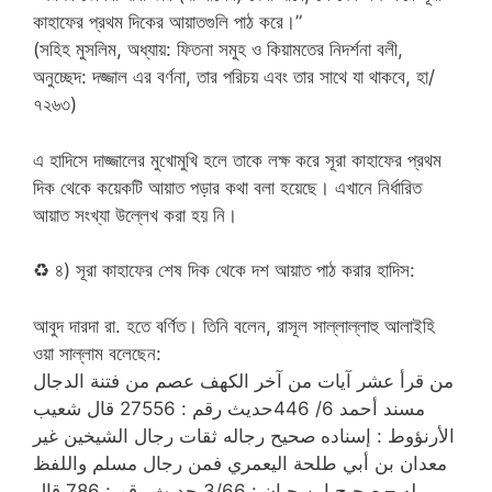
কাহাফের প্রথম দিকের আয়াতগুলি পাঠ করে।”
(সহিহ মুসলিম, অধ্যায়: ফিতনা সমুহ ও কিয়ামতের নিদর্শনা বলী,
অনুচ্ছেদ: দজ্জাল এর বর্ণনা, তার পরিচয় এবং তার সাথে যা থাকবে, হা/
৭২৬৩)
এ হাদিসে দাজ্জালের মুখোমুখি হলে তাকে লক্ষ করে সূরা কাহাফের প্রথম
দিক থেকে কয়েকটি আয়াত পড়ার কথা বলা হয়েছে। এখানে নির্ধারিত
আয়াত সংখ্যা উল্লেখ করা হয় নি।
♻
৪) সূরা কাহাফের শেষ দিক থেকে দশ আয়াত পাঠ করার হাদিস:
আবুদ দারদা রা. হতে বর্ণিত। তিনি বলেন, রাসূল সাল্লাল্লাহু আলাইহি
ওয়া সাল্লাম বলেছেন:
من قرأ عشر آيات من آخر الكهف عصم من فتنة الدجال
مسند أحمد 6/ 446حديث رقم : 27556 قال شعيب
الأرنؤوط : إسناده صحيح رجاله ثقات رجال الشيخين غير
معدان بن أبي طلحة اليعمري فمن رجال مسلم واللفظ
له – صحيح ابن حبان : 3/66 حديث رقم : 786 قال