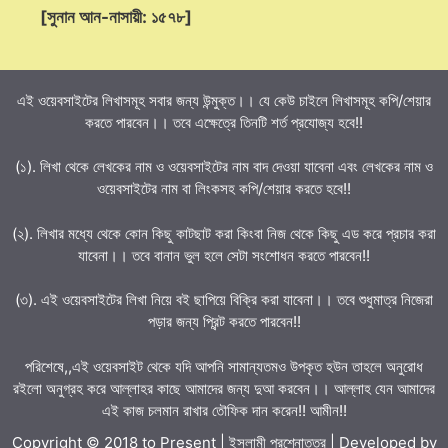
[সুনান আন-নাসায়ী: ১৫৭৮]
এই ওয়েবসাইটের লিখাসমূহ সবার জন্য উন্মুক্ত।। যে কেউ চাইলে লিখাসমূহ কপি/শেয়ার
করতে পারবেন।। তবে এক্ষেত্রে তিনটি শর্ত প্রযোজ্য হবে!!
(১). লিখা থেকে লেখকের নাম ও ওয়েবসাইটের নাম বাদ দেওয়া যাবেনা এবং লেখকের নাম ও
ওয়েবসাইটের নাম বা লিংকসহ কপি/শেয়ার করতে হবে!!
(২). লিখার মধ্যে থেকে কোন কিছু কাটছাট করা কিংবা নিজ থেকে কিছু এড করে প্রচার করা
যাবেনা।। তবে বানান ভুল হলে সেটা সংশোধন করতে পারবেন!!
(৩). এই ওয়েবসাইটের লিখা নিয়ে বই ছাপিয়ে বিক্রি করা যাবেনা।। তবে শুধুমাত্র নিজেরা
পড়ার জন্য প্রিন্ট করতে পারবেন!!
পরিশেষে,,এই ওয়েবসাইট থেকে যদি আপনি সামান্যতমও উপকৃত হউন তাহলে অনুরোধ
রইলো অনুগ্রহ করে আল্লাহর কাছে আমাদের জন্য দুআ করবেন।। আল্লাহ যেন আমাদের
এই কাজ চলমান রাখার তৌফিক দান করেন!! আমীন!!
Copyright © 2018 to Present | ইসলামী প্রশ্নোত্তর | Developed by