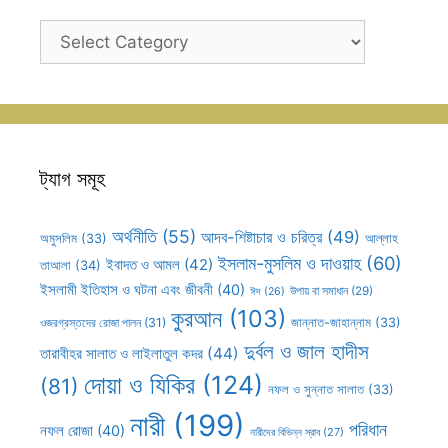
ক্যাটাগরি
সহূহ
ট্যাগ সমূহ
অর্থনীতি
(55)
আদব-শিষ্টাচার ও চরিত্র
(49)
আল্লাহ
অমুসলিম
(33)
ইসলাম-মুসলিম ও দাওয়াহ
(60)
ইবাদত ও আমল
(42)
তাআলা
(34)
ইসলামী ইতিহাস ও ঘটনা এবং জীবনী
(40)
উপায় বা সমাধান
(29)
ঈদ
(26)
কুরআন
(103)
ওজরগ্রস্তদের রোজা পালন
(31)
জান্নাত-জাহান্নাম
(33)
দুর্বল ও জাল হাদীস
তারাবীহর সালাত ও লাইলাতুল কদর
(44)
দোয়া ও যিকির
(124)
(81)
নফল ও সুন্নাত সালাত
(33)
নারী
(199)
পরিধান
নফল রোজা
(40)
নারীদের বিভিন্ন স্রাব
(27)