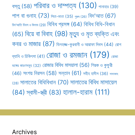
পরিবার ও দাম্পত্য
(130)
বস্তু
(58)
পানাহার
(39)
পাপ বা গুনাহ
(73)
বিদ’আত
(67)
পিতা-মাতা
(35)
পুরুষ
(26)
বিবিধ প্রসঙ্গ
(64)
বিবিধ বিধি-বিধান
বিদ’আতি দিবস ও উৎসব
(29)
বিয়ে বা বিবাহ
(98)
মৃত্যু ও মৃত ব্যক্তি এবং
(65)
কবর ও মাজার
(87)
যিলহজ্জ-কুরবানী ও আরাফা দিবস
(44)
রোগ
রোজা ও রমজান
(179)
ব্যাধি ও চিকিৎসা
(41)
রোজা
রোজার বিবিধ মাসয়ালা
(56)
শিরক ও কুফুরী
ভঙ্গের কারণসমূহ
(32)
সন্তান
(61)
সংশয় নিরসন
(58)
(46)
সহীহ হাদীস
(36)
সাদাকাহ
সালাতের বিবিধ মাসায়েল
সালাতের বিধিবিধান
(70)
(28)
হালাল-হারাম
(111)
(84)
স্বামী-স্ত্রী
(83)
Archives