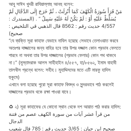
আবু সাঈদ খুদরী রাযিয়াল্লাহু আনহু বলেন:
مَنْ قَرَأَ سُورَةُ الْكَهْفَ كَمَا أُنْزِلَتْ ، ثُمَّ خَرَجَ إِلَى الدَّجَّالِ لَمْ
يُسَلَّطْ عَلَيْهِ أَوْ : لَمْ يَكُنْ لَهُ عَلَيْهِ سَبِيلٌ ” . (المستدرك :
4/557 حديث رقم : 8562 قال الذهبي قي التلخيص :
صحيح)
“যে ব্যক্তি সূরা কাহাফ যেভাবে নাযিল হয়েছে সেভাবে তেলাওয়াত করবে
অতঃপর দাজ্জালের জন্য বাহির হবে তার উপর দজ্জাল কোন প্রভাব ফেলতে
পারবে না অথবা তার উপর দাজ্জালের (প্রভাব ফেলার) কোন পথ থাকবে
না।” (মুস্তাদরাক আলস সাহীহাইন ৪/৫৫৭, হা/৮৫৬২, ইমাম যাহাবী
তালখীস গ্রন্থে বলেন: সহীহ। মুহাদ্দিসদের মতে এটি মারফু হাদিস
হুকুমে)
এখানে বলা হয়েছে পুরো সূরা কাহাফ বিশুদ্ধ ও সুন্দরভাবে পাঠ করলেই
দাজ্জালের প্রভাব থকে রক্ষা পাওয়া যাবে।
♻
২) সূরা কাহাফের যে কোনো স্থান থেকে দশ আয়াত পাঠ করার হাদিস:
من قرأ عشر آيات من سورة الكهف عصم من فتنة
الدجال
صحيح ابن حبان : 3/65 حديث رقم : 785 قال شعيب