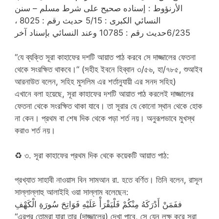
الأرنؤوط : إسناده صحيح على شرط مسلم – سنن
النسائي الكبرى : 5/15 حديث رقم : 8025 ،
6/235حديث رقم : 10785 وعند النسائي بإسناد آخر
“যে ব্যক্তি সূরা কাহাফের দশটি আয়াত পাঠ করবে সে দাজ্জালের ফেতনা
থেকে সংরক্ষিত থাকবে।“ (সহীহ ইবনে হিব্বান ৩/৫৬, হা/৭৮৫, শুআইব
আরনাউত বলেন, সহিহ মুসলিম এর শর্তানুযায়ী এর সনদ সহিহ)
এখানে বলা হয়েছে, সূরা কাহাফের দশটি আয়াত পাঠ করলেই দাজ্জালের
ফেতনা থেকে সংরক্ষিত থাকা যাবে। তা সূরার যে কোনো স্থান থেকে হোক
না কেন। প্রথম বা শেষ দিক থেকে পড়া শর্ত নয়। অনুরূপভাবে মুখস্থ
করাও শর্ত নয়।
♻
৩. সূরা কাহাফের প্রথম দিক থেকে কয়েকটি আয়াত পাঠ:
প্রখ্যাত সাহাবী নাওয়াস বিন সামআন রা. হতে বর্ণিত। তিনি বলেন, রাসূল
সাল্লাল্লাহু আলাইহি ওয়া সাল্লাম বলেছেন:
ففَمَنْ أَدْرَكَهُ مِنْكُمْ فَلْيَقْرَأْ عَلَيْهِ فَوَاتِحَ سُورَةِ الْكَهْفِ
“এরপর তোমরা যারা তার (দাজ্জালের) দেখা পাবে, সে যেন লক্ষ করে সূরা