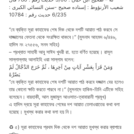
شعيب الأرنؤوط : إسناده صحيح -سنن النسائي الكبرى :
6/235 حديث رقم : 10784
“যে ব্যক্তি সূরা কাহাফের শেষ দিক থেকে দশটি আয়াত পাঠ করবে সে
দাজ্জালের ফেতনা থেকে সংরক্ষিত থাকবে।“ (মুসনাদ আহমদ ৬/৪৪৬,
হাদিস নং ২৭৫৫৬, সনদ সহিহ)
– প্রখ্যাত সাহাবী আবু সাঈদ খুদরী রা. হতে বর্ণিত হয়েছে। রাসূল
সাল্লাল্লাহু আলাইহি ওয়া সাল্লাম বলেন:
وَمَنْ قَرَأَ بِعَشْرِ آيَاتٍ مِنْ آخِرِهَا ، ثُمَّ خَرَجَ الدَّجَّالُ لَمْ
يَضُرَّهُ
“যে ব্যক্তি সূরা কাহাফের শেষ দশটি আয়াত পাঠ করবে দজ্জাল বের হলেও
তার কোনো ক্ষতি করতে পারবে না।“ (মুসনাদে হাকিম-তিনি এটিকে সহিহ
বলেছেন। বায়হাকী, আল মুজামুল আওসাত-ত্বাবারানী প্রমূখ)
এ হাদিস দ্বয়ে সূরা কাহাফের শেষের দশ আয়াত তেলাওয়াতের কথা বলা
হয়েছে। মুখস্থ করার কথা বলা হয় নি।
♻
৫) সূরা কাহাফের প্রথম দিক থেকে দশ আয়াত মুখস্থ করার ব্যাপারে