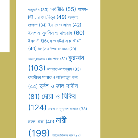
অর্থনীতি
(55)
আদব-
অমুসলিম
(33)
শিষ্টাচার ও চরিত্র
(49)
আল্লাহ
ইবাদত ও আমল
(42)
তাআলা
(34)
ইসলাম-মুসলিম ও দাওয়াহ
(60)
ইসলামী ইতিহাস ও ঘটনা এবং জীবনী
(40)
উপায় বা সমাধান
(29)
ঈদ
(26)
কুরআন
ওজরগ্রস্তদের রোজা পালন
(31)
(103)
জান্নাত-জাহান্নাম
(33)
তারাবীহর সালাত ও লাইলাতুল কদর
দুর্বল ও জাল হাদীস
(44)
দোয়া ও যিকির
(81)
(124)
নফল ও সুন্নাত সালাত
(33)
নারী
নফল রোজা
(40)
(199)
নারীদের বিভিন্ন স্রাব
(27)