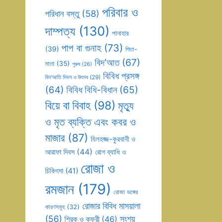
পরিবার ও
পরিধান বস্তু
(58)
দাম্পত্য
(130)
পানাহার
পাপ বা গুনাহ
(73)
(39)
পিতা-
বিদ’আত
(67)
মাতা
(35)
পুরুষ
(26)
বিবিধ প্রসঙ্গ
বিদ’আতি দিবস ও উৎসব
(29)
(64)
বিবিধ বিধি-বিধান
(65)
বিয়ে বা বিবাহ
(98)
মৃত্যু
ও মৃত ব্যক্তি এবং কবর ও
মাজার
(87)
যিলহজ্জ-কুরবানী ও
আরাফা দিবস
(44)
রোগ ব্যাধি ও
রোজা ও
চিকিৎসা
(41)
রমজান
(179)
রোজা ভঙ্গের
রোজার বিবিধ মাসয়ালা
কারণসমূহ
(32)
(56)
সংশয়
শিরক ও কুফুরী
(46)