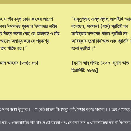
হ ও তাঁর রসূল কোন কাজের আদেশ
“রাসূলুল্লাহ সাল্লাল্লাহু আলাইহি ওয়া
োন ঈমানদার পুরুষ ও ঈমানদার নারীর
বলেছেন, সাবধান! (ধর্মে) প্রতিটি নব
ে ভিন্ন ক্ষমতা নেই যে, আল্লাহ ও তাঁর
আবিষ্কার সম্পর্কে! কারণ প্রতিটি নব
 আদেশ অমান্য করে সে প্রকাশ্য
আবিষ্কার হলো বিদ‘আত এবং প্রতিটি
্ট তায় পতিত হয়।”
হলো ভ্রষ্টতা।”
হ আল আহযাব (৩৩): ৩৬]
[সুনান আবূ দাউদ: ৪৬০৭, সুনান আত
তিরমিজী: ২৬৭৬]
 সবার জন্য উন্মুক্ত।। যে কেউ চাইলে লিখাসমূহ কপি/শেয়ার করতে পারবেন।। তবে এক্ষেত্রে তি
র নাম ও ওয়েবসাইটের নাম বাদ দেওয়া যাবেনা এবং লেখকের নাম ও ওয়েবসাইটের নাম বা লিংকসহ