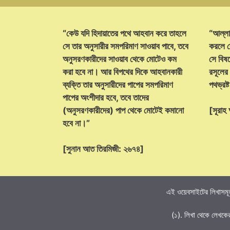
“কেউ যদি হিদায়াতের পথে আহবান করে তাহলে
“আল্লা
সে তার অনুসারীর সমপরিমাণ সাওয়াব পাবে, তবে
করলে ক
অনুসরণকারীদের সাওয়াব থেকে মোটেও কম
সে বিষয়
করা হবে না। আর বিপথের দিকে আহবানকারী
রসূলের
ব্যক্তি তার অনুসারীদের পাপের সমপরিমাণ
পথভ্রষ
পাপের অংশীদার হবে, তবে তাদের
(অনুসরণকারীদের) পাপ থেকে মোটেই কমানো
[সূরা
হবে না।”
[সুনান আত তিরমিজী: ২৬৭৪]
এই ওয়েবসাইটের লিখাসমূহ
(১). লিখা থেকে লেখকে