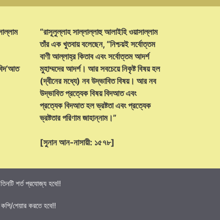
সাল্লাম
“রাসূলুল্লাহ সাল্লাল্লাহু আলাইহি ওয়াসাল্লাম
তাঁর এক খুতবায় বলেছেন, “নিশ্চয়ই সর্বোত্তম
বাণী আল্লাহ্‌র কিতাব এবং সর্বোত্তম আদর্শ
 বিদ‘আত
মুহাম্মদের আদর্শ। আর সবচেয়ে নিকৃষ্ট বিষয় হল
(দ্বীনের মধ্যে) নব উদ্ভাবিত বিষয়। আর নব
উদ্ভাবিত প্রত্যেক বিষয় বিদআত এবং
প্রত্যেক বিদআত হল ভ্রষ্টতা এবং প্রত্যেক
ভ্রষ্টতার পরিণাম জাহান্নাম।”
[সুনান আন-নাসায়ী: ১৫৭৮]
নটি শর্ত প্রযোজ্য হবে!!
 কপি/শেয়ার করতে হবে!!