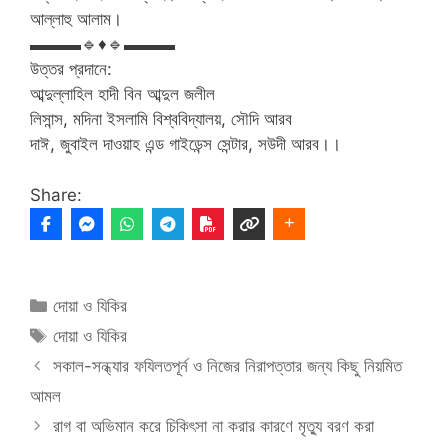
আল্লাহু আলাম।
▬▬▬🔹♦🔹▬▬▬
উত্তর প্রদানে:
আব্দুল্লাহিল হাদী বিন আব্দুল জলীল
লিসান্স, মদিনা ইসলামি বিশ্ববিদ্যালয়, সৌদি আরব
দাঈ, জুবাইল দাওয়াহ এন্ড গাইডেন্স সেন্টার, সউদী আরব।।
Share:
Categories
দোয়া ও যিকির
Tags
দোয়া ও যিকির
সকাল-সন্ধ্যার ফযিলতপূর্ন ও নিজের নিরাপত্তার জন্য কিছু নিয়মিত
আমল
রাগ বা অভিমান করে চিকিৎসা না করার কারণে মৃত্যু বরণ করা