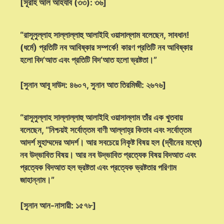
[সূরাহ আল আহযাব (৩৩): ৩৬]
“রাসূলুল্লাহ সাল্লাল্লাহু আলাইহি ওয়াসাল্লাম বলেছেন, সাবধান!
(ধর্মে) প্রতিটি নব আবিষ্কার সম্পর্কে! কারণ প্রতিটি নব আবিষ্কার
হলো বিদ‘আত এবং প্রতিটি বিদ‘আত হলো ভ্রষ্টতা।”
[সুনান আবূ দাউদ: ৪৬০৭, সুনান আত তিরমিজী: ২৬৭৬]
“রাসূলুল্লাহ সাল্লাল্লাহু আলাইহি ওয়াসাল্লাম তাঁর এক খুতবায়
বলেছেন, “নিশ্চয়ই সর্বোত্তম বাণী আল্লাহ্‌র কিতাব এবং সর্বোত্তম
আদর্শ মুহাম্মদের আদর্শ। আর সবচেয়ে নিকৃষ্ট বিষয় হল (দ্বীনের মধ্যে)
নব উদ্ভাবিত বিষয়। আর নব উদ্ভাবিত প্রত্যেক বিষয় বিদআত এবং
প্রত্যেক বিদআত হল ভ্রষ্টতা এবং প্রত্যেক ভ্রষ্টতার পরিণাম
জাহান্নাম।”
[সুনান আন-নাসায়ী: ১৫৭৮]