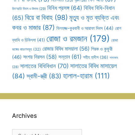
পুরুষ
(26)
বিবিধ প্রসঙ্গ
(64)
বিবিধ বিধি-বিধান
বিদ’আতি দিবস ও উৎসব
(29)
বিয়ে বা বিবাহ
(98)
মৃত্যু ও মৃত ব্যক্তি এবং
(65)
কবর ও মাজার
(87)
যিলহজ্জ-কুরবানী ও আরাফা দিবস
(44)
রোগ
রোজা ও রমজান
(179)
ব্যাধি ও চিকিৎসা
(41)
রোজা
রোজার বিবিধ মাসয়ালা
(56)
শিরক ও কুফুরী
ভঙ্গের কারণসমূহ
(32)
সন্তান
(61)
সংশয় নিরসন
(58)
(46)
সহীহ হাদীস
(36)
সাদাকাহ
সালাতের বিবিধ মাসায়েল
সালাতের বিধিবিধান
(70)
(28)
হালাল-হারাম
(111)
(84)
স্বামী-স্ত্রী
(83)
Archives
Archives