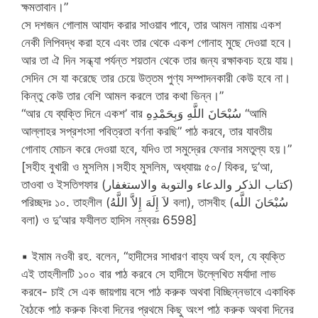
ক্ষমতাবান।”
সে দশজন গোলাম আযাদ করার সাওয়াব পাবে, তার আমল নামায় একশ
নেকী লিপিবদ্ধ করা হবে এবং তার থেকে একশ গোনাহ মুছে দেওয়া হবে।
আর তা ঐ দিন সন্ধ্যা পর্যন্ত শয়তান থেকে তার জন্য রক্ষাকবচ হয়ে যায়।
সেদিন সে যা করেছে তার চেয়ে উত্তম পুণ্য সম্পাদনকারী কেউ হবে না।
কিন্তু কেউ তার বেশি আমল করলে তার কথা ভিন্ন।”
“আর যে ব্যক্তি দিনে একশ’ বার سُبْحَانَ اللَّهِ وَبِحَمْدِهِ “আমি
আল্লাহর সপ্রশংসা পবিত্রতা বর্ণনা করছি” পাঠ করবে, তার যাবতীয়
গোনাহ মোচন করে দেওয়া হবে, যদিও তা সমুদ্রের ফেনার সমতুল্য হয়।”
[সহীহ বুখারী ও মুসলিম।সহীহ মুসলিম, অধ্যায়ঃ ৫০/ যিকর, দু’আ,
তাওবা ও ইসতিগফার (كتاب الذكر والدعاء والتوبة والاستغفار)
পরিচ্ছদঃ ১০. তাহলীল (لاَ إِلَهَ إِلاَّ اللَّهُ বলা), তাসবীহ (سُبْحَانَ اللَّه
বলা) ও দু’আর ফযীলত হাদিস নম্বরঃ 6598]
▪ ইমাম নওবী রহ. বলেন, “হাদীসের সাধারণ বাহ্য অর্থ হল, যে ব্যক্তি
এই তাহলীলটি ১০০ বার পাঠ করবে সে হাদীসে উল্লেখিত মর্যাদা লাভ
করবে- চাই সে এক জায়গায় বসে পাঠ করুক অথবা বিচ্ছিন্নভাবে একাধিক
বৈঠকে পাঠ করুক কিংবা দিনের প্রথমে কিছু অংশ পাঠ করুক অথবা দিনের