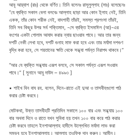
আবূ আয়্যাশ (রাঃ) থেকে বর্ণিত। তিনি বলেনঃ রাসূলুল্লাহ (সাঃ) বলেছেনঃ
“যে ব্যক্তি সকাল বেলা বলবেঃ আল্লাহ ছাড়া আর কোন ই্লাহ নেই, তিনি
একক, তাঁর কোন শরীক নেই, বাদশাহী তাঁরই, সমস্ত প্রশংসা তাঁরই,
তিনি সব কিছুর উপর সর্ব শক্তিমান, -সে ব্যক্তি ইসমাঈল (আ)-এর
বংশের একটা গোলাম আযাদ করার ন্যায় ছাওয়াব পাবে। আর তার জন্য
দশটি নেকী লেখা হবে, দশটি গুনাহ মাফ করা হবে এবং তার মর্যাদা দশগুণ
বৃদ্ধি করা হবে, সে শয়তানের ক্ষতি থেকে সন্ধ্যা পর্যন্ত নিরাপদ থাকবে।”
“আর যে ব্যক্তি সন্ধ্যায় এরূপ বলবে, সে সকাল পর্যন্ত এরূপ সওয়াব
পাবে।” [ সুনানে আবু দাউদ – ৪৯৯৩ ]
▪ শাইখ বিন বায রহ. বলেন, দিনে-রাতে এই দুআ ও তাসবীহগুলো পাঠ
করার চেষ্টা করবে।
মোটকথা, উক্ত তাসবীহটি প্রতিদিন সকালে ১০০ বার এবং সন্ধ্যায় ১০০
বার অথবা দিনে ও রাতে যখন সুবিধা হয় তখন ১০০ বার করে পাঠ করার
চেষ্টা করবে তাহলে ইনশাআল্লাহ হাদীসে উল্লেখিত মর্যাদা লাভ করা
সম্ভব হবে ইনশাআল্লাহ। আল্লাহ তওফিক দান করুন। আমীন।