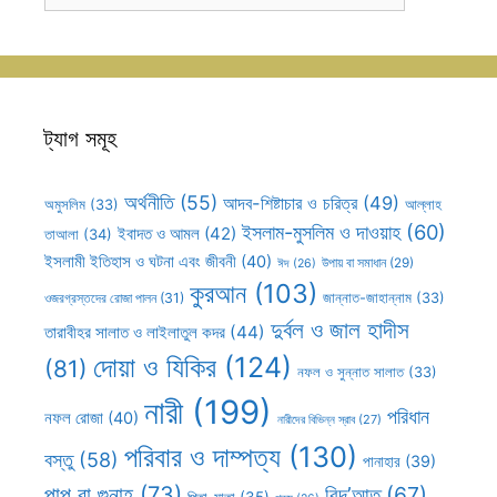
সহূহ
ট্যাগ সমূহ
অর্থনীতি
(55)
আদব-শিষ্টাচার ও চরিত্র
(49)
আল্লাহ
অমুসলিম
(33)
ইসলাম-মুসলিম ও দাওয়াহ
(60)
ইবাদত ও আমল
(42)
তাআলা
(34)
ইসলামী ইতিহাস ও ঘটনা এবং জীবনী
(40)
উপায় বা সমাধান
(29)
ঈদ
(26)
কুরআন
(103)
ওজরগ্রস্তদের রোজা পালন
(31)
জান্নাত-জাহান্নাম
(33)
দুর্বল ও জাল হাদীস
তারাবীহর সালাত ও লাইলাতুল কদর
(44)
দোয়া ও যিকির
(124)
(81)
নফল ও সুন্নাত সালাত
(33)
নারী
(199)
পরিধান
নফল রোজা
(40)
নারীদের বিভিন্ন স্রাব
(27)
পরিবার ও দাম্পত্য
(130)
বস্তু
(58)
পানাহার
(39)
পাপ বা গুনাহ
(73)
বিদ’আত
(67)
পিতা-মাতা
(35)