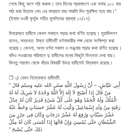
শেষে কিছু অংশ পাঠ করুক। তবে দিনের প্রথমাংশে এক বসায় ১০০ বার
পাঠ করা উত্তম যেন এর মাধ্যমে তার সারাটা দিন সুরক্ষিত হয়ে যায়।”
(ইমাম নওবী কৃর্তৃক সহীহ মুসলিমের ব্যাখ্যা ১৭/১৭)
উপরোক্ত হাদীসে কেবল সকালে পড়ার কথা বর্ণিত হয়েছে। মুহাদ্দিসগণ
বলেন, সম্ভবত: উক্ত হাদীসটি বর্ণনাকারীর পক্ষ থেকে সংক্ষিপ্ত করা
হয়েছে। কেননা, অন্য বর্ণনা সকাল ও সন্ধ্যায় পড়ার কথা বর্ণিত হয়েছে।
যদিও সওয়াবের পরিমানে দু হাদীসের মধ্যে কিছুটা ভিন্নতা দেখা যায়।
কিন্তু শয়তান থেকে বাঁচার বিষয়টি উভয় হাদীসেই বিদ্যমান রয়েছে।
❐ ২) যেমন নিম্নোক্ত হাদীসটি:
أَبِي عَيَّاشٍ، – أَنَّ رَسُولَ اللَّهِ صلى الله عليه وسلم قَالَ ‏”‏
مَنْ قَالَ إِذَا أَصْبَحَ لاَ إِلَهَ إِلاَّ اللَّهُ وَحْدَهُ لاَ شَرِيكَ لَهُ لَهُ
الْمُلْكُ وَلَهُ الْحَمْدُ وَهُوَ عَلَى كُلِّ شَىْءٍ قَدِيرٌ كَانَ لَهُ عِدْلُ
رَقَبَةٍ مِنْ وَلَدِ إِسْمَاعِيلَ وَكُتِبَ لَهُ عَشْرُ حَسَنَاتٍ وَحُطَّ عَنْهُ
عَشْرُ سَيِّئَاتٍ وَرُفِعَ لَهُ عَشْرُ دَرَجَاتٍ وَكَانَ فِي حِرْزٍ مِنَ
الشَّيْطَانِ حَتَّى يُمْسِيَ وَإِنْ قَالَهَا إِذَا أَمْسَى كَانَ لَهُ مِثْلُ
ذَلِكَ حَتَّى يُصْبِحَ ‏”‏