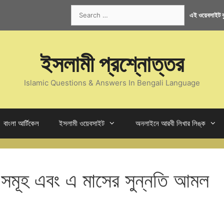
Search
এই ওয়েবসাইট কু
for:
ইসলামী প্রশ্নোত্তর
Islamic Questions & Answers In Bengali Language
বাংলা আর্টিকেল
ইসলামী ওয়েবসাইট
অনলাইনে আরবী লিখার লিঙ্ক
য সমূহ এবং এ মাসের সুন্নতি আমল