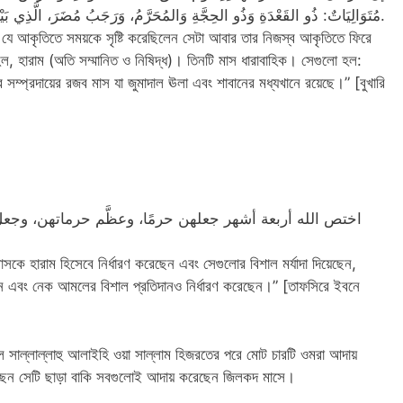
مُتَوَالِيَاتٌ: ذُو القَعْدَةِ وَذُو الحِجَّةِ وَالمُحَرَّمُ، وَرَجَبُ مُضَرَ، الَّذِي بَيْنَ جُمَادَى وَشَعْبَانَ” (رواه البخاري ومسلم).
 যে আকৃতিতে সময়কে সৃষ্টি করেছিলেন সেটা আবার তার নিজস্ব আকৃতিতে ফিরে
, হারাম (অতি সম্মানিত ও নিষিদ্ধ)। তিনটি মাস ধারাবাহিক। সেগুলো হল:
্প্রদায়ের রজব মাস যা জুমাদাল ঊলা এবং শাবানের মধ্যখানে রয়েছে।” [বুখারি
اختص الله أربعة أشهر جعلهن حرمًا، وعظَّم حرماتهن، وجع
সকে হারাম হিসেবে নির্ধারণ করেছেন এবং সেগুলোর বিশাল মর্যাদা দিয়েছেন,
 এবং নেক আমলের বিশাল প্রতিদানও নির্ধারণ করেছেন।” [তাফসিরে ইবনে
ল সাল্লাল্লাহু আলাইহি ওয়া সাল্লাম হিজরতের পরে মোট চারটি ওমরা আদায়
ছেন সেটি ছাড়া বাকি সবগুলোই আদায় করেছেন জিলকদ মাসে।