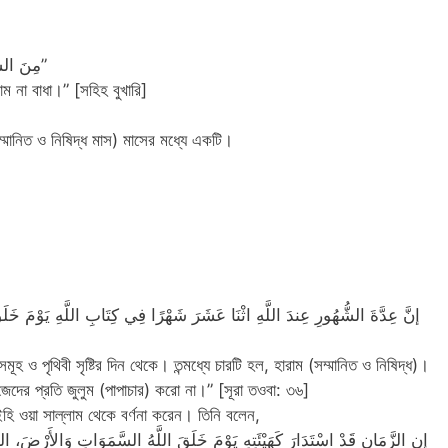
” مِنَ السُّنَّةِ: أَنْ لاَ يُحْرِمَ بِالحَجِّ إِلَّا فِي أَشْهُرِ الحَجِّ”
ম না বাধা।” [সহিহ বুখারি]
ম্মানিত ও নিষিদ্ধ মাস) মাসের মধ্যে একটি।
إنَّ عِدَّةَ الشُّهُورِ عِندَ اللَّهِ اثْنَا عَشَرَ شَهْرًا فِي كِتَابِ اللَّهِ يَوْمَ خَلَقَ
হ ও পৃথিবী সৃষ্টির দিন থেকে। তন্মধ্যে চারটি হল, হারাম (সম্মানিত ও নিষিদ্ধ)।
িজেদের প্রতি জুলুম (পাপাচার) করো না।” [সূরা তওবা: ৩৬]
াইহি ওয়া সাল্লাম থেকে বর্ণনা করেন। তিনি বলেন,
إن الزَّمَان قَدْ اسْتَدَارَ كَهَيْئَتِهِ يَوْمَ خَلَقَ اللَّهُ السَّمَوَاتِ وَالأَرْضَ، السَّن