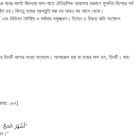
এর পরের মাসই জিলহজ মাস-যাতে ঐতিহাসিক আরাফার ময়দানে মুসলিম বিশ্বের সর্ব
ঠিত হয়। কিন্তু হজের প্রস্তুতি শুরু হয় আরও বহু আগে থেকে।
 এবং বিভিন্ন বৈশিষ্ট্য ও মর্যাদায় সমুজ্জ্বল। নিম্নে এ বিষয়ে অতি সংক্ষেপে
ের তিনটি মাসের মধ্যে অন্যতম। আশহুরুল হজ বা হজের মাস হল, তিনটি। যথা:
াকারা: ১৯৭]
” أَشْهُرُ الحَجِّ: شَوَّالٌ، وَذُو القَعْدَةِ، وَعَشْرٌ مِنْ ذِي الحَجَّةِ”
দিন।”