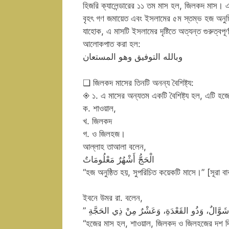
হিজরি ক্যালেন্ডারের ১১ তম মাস হল, জিলকদ মাস। 
বৃহৎ গণ জমায়েত এবং ইসলামের ৫ম স্তম্ভ হজ অনুষ্
যাহোক, এ মাসটি ইসলামের দৃষ্টিতে অত্যন্ত গুরুত্বপূর্ণ
আলোকপাত করা হল:
وبالله التوفيق وهو المستعان
❑ জিলকদ মাসের তিনটি অনন্য বৈশিষ্ট্য:
◈ ১. এ মাসের অন্যতম একটি বৈশিষ্ট্য হল, এটি হজ
ক. শাওয়াল,
খ. জিলকদ
গ. ও জিলহজ।
আল্লাহ তাআলা বলেন,
الْحَجُّ أَشْهُرٌ مَعْلُومَاتٌ
“হজ অনুষ্ঠিত হয়, সুপরিচিত কয়েকটি মাসে।” [সূরা ব
ইবনে উমর রা. বলেন,
“হজের মাস হল, শাওয়াল, জিলকদ ও জিলহজের দশ 