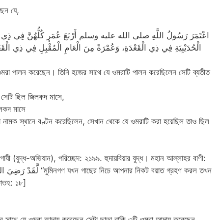
ছেন যে,
اعْتَمَرَ رَسُولُ اللَّهِ صلى الله عليه وسلم أَرْبَعَ عُمَرٍ كُلُّهُنَّ فِي ذِي الْقَعْد
الْحُدَيْبِيَةِ فِي ذِي الْقَعْدَةِ، وَعُمْرَةً مِنَ الْعَامِ الْمُقْبِلِ فِي ذِي الْقَع
টি ওমরা পালন করেছেন। তিনি হজের সাথে যে ওমরাটি পালন করেছিলেন সেটি ব্যতীত
ন সেটি ছিল জিলকদ মাসে,
লকদ মাসে
ানা নামক স্থানে বণ্টন করেছিলেন, সেখান থেকে যে ওমরাটি করা হয়েছিল তাও ছিল
াযী (যুদ্ধ-অভিযান), পরিচ্ছেদ: ২১৯৯. হুদায়বিয়ার যুদ্ধ। মহান আল্লাহর বাণী:
আপনার নিকট বয়াত গ্রহণ করল তখন
ফাতহ: ১৮]
জের সাথে যে ওমরা আদায় করেছেন সেটা ছাড়া বাকি ৩টি ওমরা আদায় করেছেন