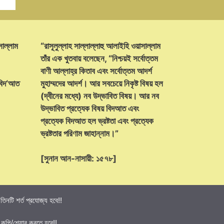
সাল্লাম
“রাসূলুল্লাহ সাল্লাল্লাহু আলাইহি ওয়াসাল্লাম
তাঁর এক খুতবায় বলেছেন, “নিশ্চয়ই সর্বোত্তম
বাণী আল্লাহ্‌র কিতাব এবং সর্বোত্তম আদর্শ
 বিদ‘আত
মুহাম্মদের আদর্শ। আর সবচেয়ে নিকৃষ্ট বিষয় হল
(দ্বীনের মধ্যে) নব উদ্ভাবিত বিষয়। আর নব
উদ্ভাবিত প্রত্যেক বিষয় বিদআত এবং
প্রত্যেক বিদআত হল ভ্রষ্টতা এবং প্রত্যেক
ভ্রষ্টতার পরিণাম জাহান্নাম।”
[সুনান আন-নাসায়ী: ১৫৭৮]
নটি শর্ত প্রযোজ্য হবে!!
 কপি/শেয়ার করতে হবে!!