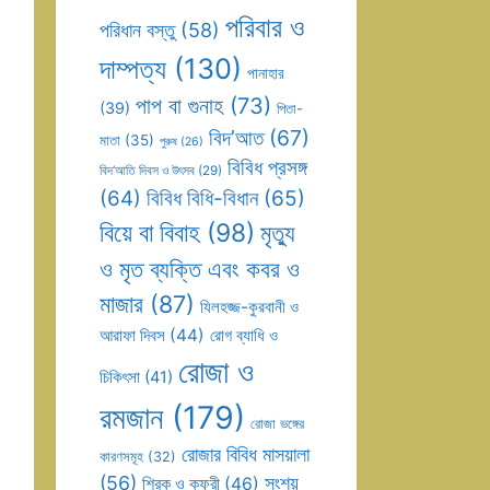
পরিবার ও
পরিধান বস্তু
(58)
দাম্পত্য
(130)
পানাহার
পাপ বা গুনাহ
(73)
(39)
পিতা-
বিদ’আত
(67)
মাতা
(35)
পুরুষ
(26)
বিবিধ প্রসঙ্গ
বিদ’আতি দিবস ও উৎসব
(29)
(64)
বিবিধ বিধি-বিধান
(65)
বিয়ে বা বিবাহ
(98)
মৃত্যু
ও মৃত ব্যক্তি এবং কবর ও
মাজার
(87)
যিলহজ্জ-কুরবানী ও
আরাফা দিবস
(44)
রোগ ব্যাধি ও
রোজা ও
চিকিৎসা
(41)
রমজান
(179)
রোজা ভঙ্গের
রোজার বিবিধ মাসয়ালা
কারণসমূহ
(32)
(56)
সংশয়
শিরক ও কুফুরী
(46)