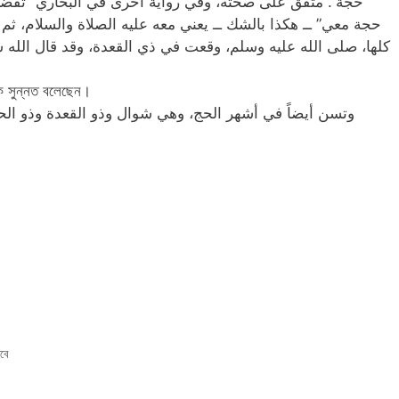
حجة”. متفق على صحته، وفي رواية أخرى في البخاري “تق
حجة معي” ــ هكذا بالشك ــ يعني معه عليه الصلاة والسلام، ثم
كلها، صلى الله عليه وسلم، وقعت في ذي القعدة، وقد قال الله 
ে সুন্নত বলেছেন।
وتسن أيضاً في أشهر الحج، وهي شوال وذو القعدة وذو الحج
বে