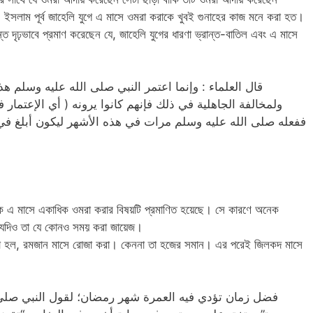
লাম পূর্ব জাহেলি যুগে এ মাসে ওমরা করাকে খুবই গুনাহের কাজ মনে করা হত।
ত দৃঢ়ভাবে প্রমাণ করেছেন যে, জাহেলি যুগের ধারণা ভ্রান্ত-বাতিল এবং এ মাসে
قال العلماء : وإنما اعتمر النبي صلى الله عليه وسلم هذ
ولمخالفة الجاهلية في ذلك فإنهم كانوا يرونه ( أي الإعتمار
ففعله صلى الله عليه وسلم مرات في هذه الأشهر ليكون أبلغ في ب
্তৃক এ মাসে একাধিক ওমরা করার বিষয়টি প্রমাণিত হয়েছে। সে কারণে অনেক
যদিও তা যে কোনও সময় করা জায়েজ।
ণ রোজা হল, রমজান মাসে রোজা করা। কেননা তা হজের সমান। এর পরেই জিলকদ মাসে
فضل زمان تؤدي فيه العمرة شهر رمضان؛ لقول النبي صلى