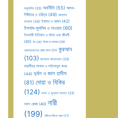
অর্থনীতি
(55)
আদব-
অমুসলিম
(33)
শিষ্টাচার ও চরিত্র
(49)
আল্লাহ
ইবাদত ও আমল
(42)
তাআলা
(34)
ইসলাম-মুসলিম ও দাওয়াহ
(60)
ইসলামী ইতিহাস ও ঘটনা এবং জীবনী
(40)
উপায় বা সমাধান
(29)
ঈদ
(26)
কুরআন
ওজরগ্রস্তদের রোজা পালন
(31)
(103)
জান্নাত-জাহান্নাম
(33)
তারাবীহর সালাত ও লাইলাতুল কদর
দুর্বল ও জাল হাদীস
(44)
দোয়া ও যিকির
(81)
(124)
নফল ও সুন্নাত সালাত
(33)
নারী
নফল রোজা
(40)
(199)
নারীদের বিভিন্ন স্রাব
(27)