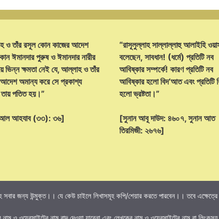
হ ও তাঁর রসূল কোন কাজের আদেশ
“রাসূলুল্লাহ সাল্লাল্লাহু আলাইহি ওয়া
োন ঈমানদার পুরুষ ও ঈমানদার নারীর
বলেছেন, সাবধান! (ধর্মে) প্রতিটি নব
ে ভিন্ন ক্ষমতা নেই যে, আল্লাহ ও তাঁর
আবিষ্কার সম্পর্কে! কারণ প্রতিটি নব
 আদেশ অমান্য করে সে প্রকাশ্য
আবিষ্কার হলো বিদ‘আত এবং প্রতিটি
্ট তায় পতিত হয়।”
হলো ভ্রষ্টতা।”
হ আল আহযাব (৩৩): ৩৬]
[সুনান আবূ দাউদ: ৪৬০৭, সুনান আত
তিরমিজী: ২৬৭৬]
 সবার জন্য উন্মুক্ত।। যে কেউ চাইলে লিখাসমূহ কপি/শেয়ার করতে পারবেন।। তবে এক্ষেত্রে তি
র নাম ও ওয়েবসাইটের নাম বাদ দেওয়া যাবেনা এবং লেখকের নাম ও ওয়েবসাইটের নাম বা লিংকসহ