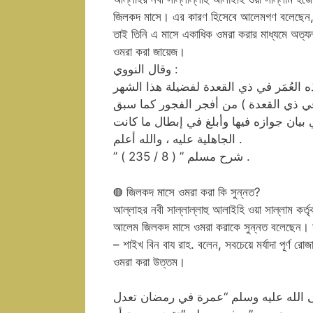
জিলকদ মাসে। এর কারণ হিসেবে আলেমগণ বলেছেন, ইস
তাই তিনি এ মাসে একাধিক ওমরা করার মাধ্যমে অত্যন্
ওমরা করা জায়েজ।
وقال النووي :
ه العُمَر في ذي القعدة لفضيلة هذا الشهر
 في ذي القعدة ) من أفجر الفجور كما سبق
يان جوازه فيها وأبلغ في إبطال ما كانت
الجاهلية عليه ، والله أعلم .
” شرح مسلم ” ( 8 / 235 ) .
◍ জিলকদ মাসে ওমরা করা কি সুন্নত?
আল্লাহর নবী সাল্লাল্লাহু আলাইহি ওয়া সাল্লাম কর
আলেম জিলকদ মাসে ওমরা করাকে সুন্নত বলেছেন। 
– শাইখ বিন বায রাহ. বলেন, সবচেয়ে মর্যাদা পূর্
ওমরা করা উত্তম।
 الله عليه وسلم “عمرة في رمضان تعدل