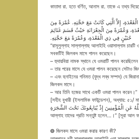
কাতাদা রা. হতে বর্ণিত, আনাস রা. তাকে এ তথ্য দিয়ে
َةِ، إِلاَّ الَّتِي كَانَتْ مَعَ حَجَّتِهِ‏.‏ عُمْرَةً مِنَ
ْدَةِ، وَعُمْرَةً مِنَ الْجِعْرَانَةِ حَيْثُ قَسَمَ غَنَائِمَ
حُنَيْنٍ فِي ذِي الْقَعْدَةِ، وَعُمْرَةً مَعَ حَجَّتِهِ‏.‏
“রাসূলুল্লাহ সাল্লাল্লাহু আলাইহি ওয়াসাল্লাম চার
সবকটিই জিলকদ মাসে পালন করেছেন।
– হুদায়বিয়া নামক স্থানে যে ওমরাটি পালন করেছিলে
– তার পরের মাসে যে ওমরা পালন করেছেন সেটাও জি
– এবং হুনাইনের গনিমত (যুদ্ধ লব্ধ সম্পদ) যে জির
জিলকদ মাসে।
– আর তিনি হজের সাথে একটি ওমরা পালন করেন।”
[সহীহ বুখারী (ইসলামিক ফাউন্ডেশন), অধ্যায়: ৫১/ মাগ
لَّقَدْ رَضِيَ اللَّهُ عَنِ الْمُؤْمِنِينَ إِذْ يُبَايِعُونَكَ تَحْتَ الشَّجَرَةِ “মুমিনগণ যখন গাছের নিচে 
আল্লাহ তাদের প্রতি সন্তুষ্ট হলেন…।” [সূরা আল 
◍ জিলকদ মাসে ওমরা করার কারণ কী?
আল্লাহর নবী সাল্লাল্লাহু আলাইহি ওয়া সাল্লাম হ