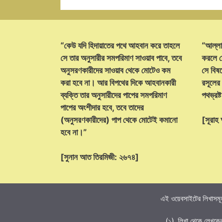
“কেউ যদি হিদায়াতের পথে আহবান করে তাহলে
“আল্লা
সে তার অনুসারীর সমপরিমাণ সাওয়াব পাবে, তবে
করলে ক
অনুসরণকারীদের সাওয়াব থেকে মোটেও কম
সে বিষয়
করা হবে না। আর বিপথের দিকে আহবানকারী
রসূলের
ব্যক্তি তার অনুসারীদের পাপের সমপরিমাণ
পথভ্রষ
পাপের অংশীদার হবে, তবে তাদের
(অনুসরণকারীদের) পাপ থেকে মোটেই কমানো
[সূরা
হবে না।”
[সুনান আত তিরমিজী: ২৬৭৪]
এই ওয়েবসাইটের লিখাসমূহ
(১). লিখা থেকে লেখকে