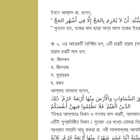
ইবনে আব্বাস রা. বলেন,
” সুন্নত হল, হজের মাস ছাড়া অন্য মাসে হজের ইহরা
◈ ২. এর আরেকটি বৈশিষ্ট্য হল, এটি চারটি হারাম (স
হারাম চারটি মাস হল:
ক. জিলকদ
খ. জিলহজ
গ. মুহাররম
ঘ. রজব
আল্লাহ তাআলা বলেন,
 السَّمَاوَاتِ وَالْأَرْضَ مِنْهَا أَرْبَعَةٌ حُرُمٌ ۚ ذَٰلِكَ
الدِّينُ الْقَيِّمُ ۚ فَلَا تَظْلِمُوا فِيهِنَّ أَنفُسَكُمْ
“নিশ্চয় আল্লাহর বিধান ও গণনায় মাস বারটি, আসমানসমূ
এটিই সুপ্রতিষ্ঠিত বিধান। সুতরাং এর মধ্যে তোমরা ন
প্রখ্যাত সাহাবি আবু বাকরা রা. নবী সাল্লাল্লাহু আল
َةُ اثْنَا عَشَرَ شَهْرًا، مِنْهَا أَرْبَعَةٌ حُرُمٌ، ثَلاَثَةٌ