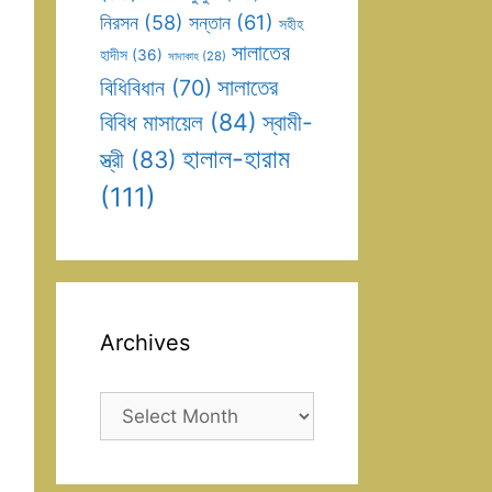
সন্তান
(61)
নিরসন
(58)
সহীহ
সালাতের
হাদীস
(36)
সাদাকাহ
(28)
সালাতের
বিধিবিধান
(70)
বিবিধ মাসায়েল
(84)
স্বামী-
হালাল-হারাম
স্ত্রী
(83)
(111)
Archives
Archives