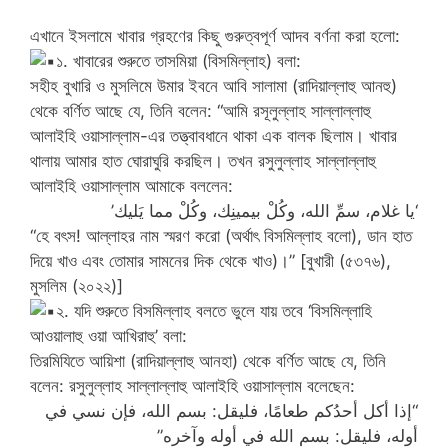
এখানে ইসলামে খাবার গ্রহণের কিছু গুরুত্বপূর্ণ আদব বর্ণনা করা হলো:
১. খাবারের শুরুতে তাসমিয়া (বিসমিল্লাহ) বলা:
সহীহ বুখারি ও মুসলিমে উমার ইবনে আবি সালামা (রাদিয়াল্লাহু আনহু)
থেকে বর্ণিত আছে যে, তিনি বলেন: “আমি রসূলুল্লাহ সাল্লাল্লাহু
আলাইহি ওয়াসাল্লাম-এর তত্ত্বাবধানে থাকা এক বালক ছিলাম। খাবার
থালায় আমার হাত ঘোরাঘুরি করছিল। তখন রসুলুল্লাহ সাল্লাল্লাহু
আলাইহি ওয়াসাল্লাম আমাকে বললেন:
‘يا غلام، سمِّ الله، وكُلْ بيمينِك، وكُلْ مما يَليك’
“হে বৎস! আল্লাহর নাম স্মরণ করো (অর্থাৎ বিসমিল্লাহ বলো), ডান হাত
দিয়ে খাও এবং তোমার সামনের দিক থেকে খাও)।” [বুখারী (৫৩৭৬),
মুসলিম (২০২২)]
২. যদি শুরুতে বিসমিল্লাহ বলতে ভুলে যায় তবে ‘বিসমিল্লাহি
আওয়ালাহু ওয়া আখিরাহু’ বলা:
তিরমিযিতে আয়িশা (রাদিয়াল্লাহু আনহা) থেকে বর্ণিত আছে যে, তিনি
বলেন: রসুলুল্লাহ সাল্লাল্লাহু আলাইহি ওয়াসাল্লাম বলেছেন:
“إذا أكل أحدُكم طعامًا، فليقل: بسم الله، فإن نسي في
أوله، فليقل: بسم الله في أوله وآخره”