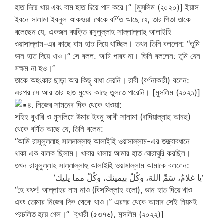
হাত দিয়ে খায় এবং বাম হাত দিয়ে পান করে।” [মুসলিম (২০২০)] ইয়াস
ইবনে সালামা ইবনুল আকওয়া’ থেকে বর্ণিত আছে যে, তার পিতা তাকে
বলেছেন যে, একজন ব্যক্তি রসুলুল্লাহ সাল্লাল্লাহু আলাইহি
ওয়াসাল্লাম-এর কাছে বাম হাত দিয়ে খাচ্ছিল। তখন তিনি বললেন: “তুমি
ডান হাত দিয়ে খাও।” সে বলল: আমি পারব না। তিনি বললেন: তুমি যেন
সক্ষম না হও।”
তাকে অহংকার ছাড়া আর কিছু বাধা দেয়নি। রাবী (বর্ণনাকারী) বলেন:
এরপর সে আর তার হাত মুখের কাছে তুলতে পারেনি। [মুসলিম (২০২১)]
৪. নিজের সামনের দিক থেকে খাওয়া:
সহিহ বুখারি ও মুসলিমে উমার ইবনু আবী সালামা (রাদিয়াল্লাহু আনহু)
থেকে বর্ণিত আছে যে, তিনি বলেন:
“আমি রাসূলুল্লাহ সাল্লাল্লাহু আলাইহি ওয়াসাল্লাম-এর তত্ত্বাবধানে
থাকা এক বালক ছিলাম। খাবার থালায় আমার হাত ঘোরাঘুরি করছিল।
তখন রাসূলুল্লাহ সাল্লাল্লাহু আলাইহি ওয়াসাল্লাম আমাকে বললেন:
‘يا غلامُ، سَمِّ اللهَ، وكُلْ بيمينك، وكُلْ مما يليك’
“হে বৎস! আল্লাহর নাম নাও (বিসমিল্লাহ বলো), ডান হাত দিয়ে খাও
এবং তোমার নিজের দিক থেকে খাও।” এরপর থেকে আমার সেই নিয়মই
প্রচলিত হয়ে গেল।” [বুখারী (৫৩৭৬), মুসলিম (২০২২)]