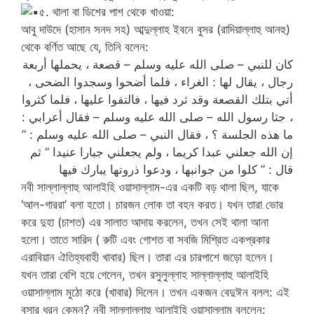
৫. থালা বা ডিশের পাশ থেকে খাওয়া:
আবু দাউদে (হাসান সনদ সহ) আব্দুল্লাহ ইবনে বুসর (রাদিয়াল্লাহু আনহু)
থেকে বর্ণিত আছে যে, তিনি বলেন:
كان للنبي – صلى الله عليه وسلم – قصعة ، يحملها أربعة
رجال ، يقال لها : الغراء ، فلما أضحوا وسجدوا الضحى ،
أتي بتلك القصعة وقد ثرد فيها ، فالتفوا عليها ، فلما كثروا
، جثا رسول الله – صلى الله عليه وسلم – فقال أعرابي :
ما هذه الجلسة ؟ ، فقال النبي – صلى الله عليه وسلم : ”
إن الله جعلني عبدا كريما ، ولم يجعلني جبارا عنيدا ” ثم
قال : ” كلوا من جوانبها ، ودعوا ذروتها يبارك فيها
নবী সাল্লাল্লাহু আলাইহি ওয়াসাল্লাম-এর একটি বড় থালা ছিল, যাকে
‘আল-গাররা’ বলা হতো। চারজন লোক তা বহন করত। যখন তারা ভোর
করে দুহা (চাশত) এর সালাত আদায় করলেন, তখন সেই থালা আনা
হলো। তাতে সারিদ ( রুটি এবং গোশত বা সবজি মিশ্রিত একপ্রকার
এরাবিয়ান ঐতিহ্যবাহী খাবার) ছিল। তারা এর চারপাশে জড়ো হলেন।
যখন তারা বেশি হয়ে গেলেন, তখন রসুলুল্লাহ সাল্লাল্লাহু আলাইহি
ওয়াসাল্লাম মুঠো করে (খাবার) দিলেন। তখন একজন বেদুঈন বলল: এই
বসার ধরন কেমন? নবী সাল্লাল্লাহু আলাইহি ওয়াসাল্লাম বললেন: