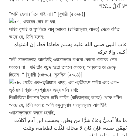
“لا آكلُ متكئًا”
“আমি হেলান দিয়ে খাই না।” [বুখারী (৫৩৯৮)]
৭. খাবারের দোষ না ধরা:
সহিহ বুখারি ও মুসলিমে আবু হুরায়রা (রাদিয়াল্লাহু আনহু) থেকে বর্ণিত
আছে যে, তিনি বলেন:
عاب النبي صلى الله عليه وسلم طعامًا قط، إن اشتهاه
أكله، وإلا تركه
“নবী সাল্লাল্লাহু আলাইহি ওয়াসাল্লাম কখনো কোনো খাবারের দোষ
ধরতেন না। যদি তাঁর পছন্দ হতো তাহলে খেতেন; অন্যথায় তা ছেড়ে
দিতেন।” [বুখারী (৩৪৩৬), মুসলিম (২০৬৪)]
৮. পেটের এক-তৃতীয়াংশ খাদ্য, এক-তৃতীয়াংশ পানীয় এবং এক-
তৃতীয়াংশ শ্বাস-প্রশ্বাসের জন্য খালি রাখা:
তিরমিযিতে মিকদাম ইবনে মা’দি কারিব (রাদিয়াল্লাহু আনহু) থেকে বর্ণিত
আছে যে, তিনি বলেন: আমি রসুলুল্লাহ সাল্লাল্লাহু আলাইহি
ওয়াসাল্লামকে বলতে শুনেছি,
ما ملأ آدميٌّ وعاءً شرًّا من بطن، بحسب ابن آدم أكلات
يُقِمْن صلبه، فإن كان لا محالة فثُلُث لطعامه، وثلث
لشرابه، وثلث لنفَس