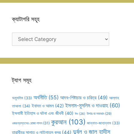
ক্যাটাগরি সহূহ
ক্যাটাগরি
সহূহ
ট্যাগ সমূহ
অর্থনীতি
(55)
আদব-শিষ্টাচার ও চরিত্র
(49)
আল্লাহ
অমুসলিম
(33)
ইসলাম-মুসলিম ও দাওয়াহ
(60)
ইবাদত ও আমল
(42)
তাআলা
(34)
ইসলামী ইতিহাস ও ঘটনা এবং জীবনী
(40)
উপায় বা সমাধান
(29)
ঈদ
(26)
কুরআন
(103)
ওজরগ্রস্তদের রোজা পালন
(31)
জান্নাত-জাহান্নাম
(33)
দুর্বল ও জাল হাদীস
তারাবীহর সালাত ও লাইলাতুল কদর
(44)