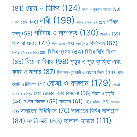
দোয়া ও যিকির
(124)
(81)
নফল ও সুন্নাত সালাত
(33)
নারী
(199)
পরিধান
নফল রোজা
(40)
নারীদের বিভিন্ন স্রাব
(27)
পরিবার ও দাম্পত্য
(130)
বস্তু
(58)
পানাহার
(39)
পাপ বা গুনাহ
(73)
বিদ’আত
(67)
পিতা-মাতা
(35)
পুরুষ
(26)
বিবিধ প্রসঙ্গ
(64)
বিবিধ বিধি-বিধান
বিদ’আতি দিবস ও উৎসব
(29)
বিয়ে বা বিবাহ
(98)
মৃত্যু ও মৃত ব্যক্তি এবং
(65)
কবর ও মাজার
(87)
যিলহজ্জ-কুরবানী ও আরাফা দিবস
(44)
রোগ
রোজা ও রমজান
(179)
ব্যাধি ও চিকিৎসা
(41)
রোজা
রোজার বিবিধ মাসয়ালা
(56)
শিরক ও কুফুরী
ভঙ্গের কারণসমূহ
(32)
সন্তান
(61)
সংশয় নিরসন
(58)
(46)
সহীহ হাদীস
(36)
সাদাকাহ
সালাতের বিবিধ মাসায়েল
সালাতের বিধিবিধান
(70)
(28)
হালাল-হারাম
(111)
(84)
স্বামী-স্ত্রী
(83)