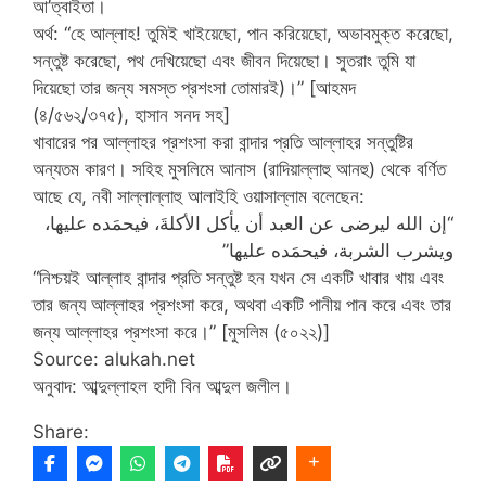
আ’ত্বাইতা।
অর্থ: “হে আল্লাহ! তুমিই খাইয়েছো, পান করিয়েছো, অভাবমুক্ত করেছো,
সন্তুষ্ট করেছো, পথ দেখিয়েছো এবং জীবন দিয়েছো। সুতরাং তুমি যা
দিয়েছো তার জন্য সমস্ত প্রশংসা তোমারই)।” [আহমদ
(৪/৫৬২/৩৭৫), হাসান সনদ সহ]
খাবারের পর আল্লাহর প্রশংসা করা বান্দার প্রতি আল্লাহর সন্তুষ্টির
অন্যতম কারণ। সহিহ মুসলিমে আনাস (রাদিয়াল্লাহু আনহু) থেকে বর্ণিত
আছে যে, নবী সাল্লাল্লাহু আলাইহি ওয়াসাল্লাম বলেছেন:
“إن الله ليرضى عن العبد أن يأكل الأكلةَ، فيحمَده عليها،
ويشرب الشربة، فيحمَده عليها”
“নিশ্চয়ই আল্লাহ বান্দার প্রতি সন্তুষ্ট হন যখন সে একটি খাবার খায় এবং
তার জন্য আল্লাহর প্রশংসা করে, অথবা একটি পানীয় পান করে এবং তার
জন্য আল্লাহর প্রশংসা করে।” [মুসলিম (৫০২২)]
Source: alukah.net
অনুবাদ: আব্দুল্লাহল হাদী বিন আব্দুল জলীল।
Share: