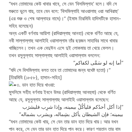
“যখন তোমাদের কেউ খাবার খাবে, সে যেন ‘বিসমিল্লাহ’ বলে। যদি সে
শুরুতে ভুলে যায়, তবে যেন বলে: ‘বিসমিল্লাহি আওয়ালাহু ওয়া আখিরাহু’
(এর শুরু ও শেষ আল্লাহর নামে)।” (ইমাম তিরমিযি হাদিসটিকে হাসান-
সহিহ বলেছেন)
অন্য একটি বর্ণনায় আয়িশা (রাদিয়াল্লাহু আনহা) থেকে বর্ণিত আছে যে,
নবী সাল্লাল্লাহু আলাইহি ওয়াসাল্লাম তাঁর ছয়জন সাহাবির সাথে খাবার
খাচ্ছিলেন। তখন এক বেদুঈন এসে দুই লোকমায় তা খেয়ে ফেলল।
তখন রসুলুল্লাহ সাল্লাল্লাহু আলাইহি ওয়াসাল্লাম বললেন:
“أما إنه لو سَمَّى لكفاكم”
“যদি সে বিসমিল্লাহ বলত তবে তা তোমাদের জন্য যথেষ্ট হতো)।”
[তিরমিযি (১৮৫৮), হাসান-সহিহ]
৩. ডান হাত দিয়ে খাওয়া:
মুসলিমে সহীহ বর্ণনায় ইবনে উমর (রাদিয়াল্লাহু আনহুমা) থেকে বর্ণিত
আছে যে, রসুলুল্লাহ সাল্লাল্লাহু আলাইহি ওয়াসাল্লাম বলেছেন:
“إذا أكل أحدُكم فليأكُلْ بيمينه، وإذا شرِب فليشرَب
بيمينه؛ فإن الشيطان يأكل بشِماله، ويشرب بشماله”
“যখন তোমাদের কেউ খায়, সে যেন তার ডান হাত দিয়ে খায়। আর যখন
পান করে, সে যেন তার ডান হাত দিয়ে পান করে। কারণ শয়তান তার বাম