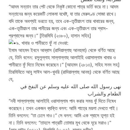
“আদম সন্তান তার পেট থেকে নিকৃষ্ট কোনো পাত্র ভর্তি করে না। আদম
সন্তানের জন্য কয়েকটি লোকমা যথেষ্ট, যা তার মেরুদণ্ড সোজা রাখে।
যদি তাকে অবশ্যই ভরতে হয়, তবে এক-তৃতীয়াংশ তার খাবারের জন্য,
এক-তৃতীয়াংশ তার পানীয়ের জন্য এবং এক-তৃতীয়াংশ তার শ্বাস-
প্রশ্বাসের জন্য।” [তিরমিযি (২৩৮০), হাসান সহিহ]
৯. খাবার ও পানীয়তে ফুঁ না দেওয়া:
ইমাম আহমদ ইবনে আব্বাস (রাদিয়াল্লাহু আনহুমা) থেকে বর্ণিত আছে
যে, তিনি বলেন: রসুলুল্লাহ সাল্লাল্লাহু আলাইহি ওয়াসাল্লাম খাবার ও
পানীয়তে ফুঁ দিতে নিষেধ করেছেন।” [আহমদ (২৮১৩), সহিহ সনদ সহ]
তিরমিযিতে আবু সাঈদ আল-খুদরি (রাদিয়াল্লাহু আনহু) থেকে বর্ণিত আছে
যে,
نهى رسول الله صلى الله عليه وسلم عن النفخ في
الطعام والشراب
“নবী সাল্লাল্লাহু আলাইহি ওয়াসাল্লাম পান করার সময় ফুঁ দিতে নিষেধ
করেছেন। তখন একজন ব্যক্তি বলল: আমি পাত্রে ময়লা দেখতে পাই।
তিনি বললেন: “তা ঢেলে দাও।” সে বলল: আমি এক শ্বাসে তৃপ্ত হই
না। তিনি বললেন: “তাহলে পাত্রটি তোমার মুখ থেকে দূরে সরাও।”
[আবু দাউদ (৩৭২২), তিরমিযি (১৮৭৭), হাসান সহীহ]