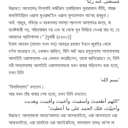
مُستغنًى عنه ربُّنا”
উচ্চারণ: আলহামদু লিল্লাহি কাছীরান ত্বায়্যিবান মুবারাকান ফীহি, গায়রু
মাকফিইয়্যিন ওয়ালা মুওয়াদ্দা’ইন ওয়ালা মুসতাগনান আ’নহু রাব্বুনা।
অর্থ: প্রচুর, পবিত্র ও বরকতময় সমস্ত প্রশংসা আল্লাহর জন্য, যা
যথেষ্টকারী নয়, পরিত্যাজ্য নয় এবং যা থেকে মুখ ফিরিয়ে নেওয়া যায় না; হে
আমাদের প্রতিপালক।” [বুখারী (৫৪৫৮)]
ইমাম আহমদ (হাসান সনদ সহ) আবদুর রহমান ইবনে জুবাইর থেকে
বর্ণনা করেছেন যে, একজন ব্যক্তি, যিনি আট বছর রসুলুল্লাহ সাল্লাল্লাহু
আলাইহি ওয়াসাল্লাম-এর খেদমত করেছিলেন, তাকে জানিয়েছেন যে, তিনি
নবী সাল্লাল্লাহু আলাইহি ওয়াসাল্লামকে যখন খাবার পরিবেশন করা হতো,
তখন তিনি
‘بسم الله’
“বিসমিল্লাহ” বলতেন।
আর যখন তাঁর খাবার শেষ হতো, তখন তিনি বলতেন:
“اللهم أطعمتَ وأسقيتَ، وأغنيت وأقنيت، وهديت
وأحيَيْتَ، فلك الحمد على ما أعطيتَ”
উচ্চারণ: আল্লাহুম্মা আত্ব’আমতা ওয়া আসক্বাইতা, ওয়া আগনাহতা ওয়া
আক্বনাইতা, ওয়া হাদাইতা ওয়া আহইয়াইতা, ফালাকাল হামদু আ’লা মা