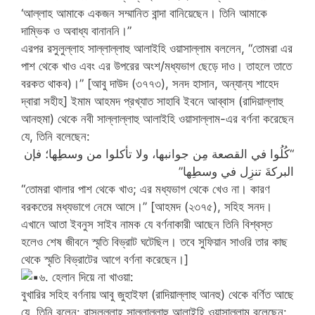
‘আল্লাহ আমাকে একজন সম্মানিত বান্দা বানিয়েছেন। তিনি আমাকে
দাম্ভিক ও অবাধ্য বানাননি।”
এরপর রসুলুল্লাহ সাল্লাল্লাহু আলাইহি ওয়াসাল্লাম বললেন, “তোমরা এর
পাশ থেকে খাও এবং এর উপরের অংশ/মধ্যভাগ ছেড়ে দাও।‌ তাহলে তাতে
বরকত থাকব)।” [আবু দাউদ (৩৭৭৩), সনদ হাসান, অন্যান্য শাহেদ
দ্বারা সহীহ] ইমাম আহমদ প্রখ্যাত সাহাবি ইবনে আব্বাস (রাদিয়াল্লাহু
আনহুমা) থেকে নবী সাল্লাল্লাহু আলাইহি ওয়াসাল্লাম-এর বর্ণনা করেছেন
যে, তিনি বলেছেন:
“كُلُوا في القصعة مِن جوانبها، ولا تأكلوا من وسطِها؛ فإن
البركةَ تنزِل في وسطِها”
“তোমরা থালার পাশ থেকে খাও; এর মধ্যভাগ থেকে খেও না। কারণ
বরকতের মধ্যভাগে নেমে আসে।” [আহমদ (২৩৭৫), সহিহ সনদ।
এখানে আতা ইবনুস সাইব নামক যে বর্ণনাকারী আছেন তিনি বিশ্বস্ত
হলেও শেষ জীবনে স্মৃতি বিভ্রাট ঘটেছিল। তবে সুফিয়ান সাওরি তার কাছ
থেকে স্মৃতি বিভ্রাটের আগে বর্ণনা করেছেন।]
৬. হেলান দিয়ে না খাওয়া:
বুখারির সহিহ বর্ণনায় আবু জুহাইফা (রাদিয়াল্লাহু আনহু) থেকে বর্ণিত আছে
যে, তিনি বলেন: রাসূলুল্লাহ সাল্লাল্লাহু আলাইহি ওয়াসাল্লাম বলেছেন: