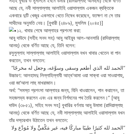
সহীহ বুখারি ও মুসলিমে ইবনে উমার (রাদিয়াল্লাহু আনহুমা) থেকে বর্ণিত
আছে যে, নবী সাল্লাল্লাহু আলাইহি ওয়াসাল্লাম একজন ব্যক্তিকে
একবারে দুটি খেজুর একসাথে খেতে নিষেধ করেছেন, যতক্ষণ না সে তার
সাথীদের অনুমতি নেয়। [বুখারী (২৪৮৯), মুসলিম (২০৪৫)]
১২. খাবার শেষে আল্লাহর প্রশংসা করা:
আবু দাউদে (সহীহ সনদ সহ) আবু আইয়ুব আল-আনসারি (রাদিয়াল্লাহু
আনহু) থেকে বর্ণিত আছে যে, তিনি বলেন:
রসুলুল্লাহ সাল্লাল্লাহু আলাইহি ওয়াসাল্লাম যখন খাবার খেতেন বা পান
করতেন, তখন বলতেন:
“الحمد لله الذي أطعم وسقى وسوَّغه، وجعل له مخرجًا”
উচ্চারণ: আলহামদু লিল্লাহিল্লাযী আত্ব’আমা ওয়া সাক্বা ওয়া সাওয়াগাহু,
ওয়া জা’আলা লাহু মাখরাজান।
অর্থ: “সমস্ত প্রশংসা আল্লাহর জন্য, যিনি খাওয়ালেন, পান করালেন, তা
সহজলভ্য করলেন এবং এর জন্য নির্গমনের পথ তৈরি করলেন।” [আবু
দাউদ (৩৮৫১), সহিহ সনদ সহ] বুখারির বর্ণনায় আবু উমামা (রাদিয়াল্লাহু
আনহু) থেকে বর্ণিত আছে যে, নবী সাল্লাল্লাহু আলাইহি ওয়াসাল্লাম যখন
তাঁর দস্তরখান উঠাতেন তখন বলতেন:
“الحمد لله كثيرًا طيبًا مباركًا فيه، غير مَكْفيٍّ ولا مُوَدَّع ولا