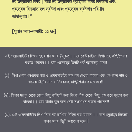
নব উদ্ভাবিত বিষয়। আর নব উদ্ভাবিত প্রত্যেক বিষয় বিদআত এবং
প্রত্যেক বিদআত হল ভ্রষ্টতা এবং প্রত্যেক ভ্রষ্টতার পরিণাম
জাহান্নাম।”
[সুনান আন-নাসায়ী: ১৫৭৮]
এই ওয়েবসাইটের লিখাসমূহ সবার জন্য উন্মুক্ত।। যে কেউ চাইলে লিখাসমূহ কপি/শেয়ার
করতে পারবেন।। তবে এক্ষেত্রে তিনটি শর্ত প্রযোজ্য হবে!!
(১). লিখা থেকে লেখকের নাম ও ওয়েবসাইটের নাম বাদ দেওয়া যাবেনা এবং লেখকের নাম ও
ওয়েবসাইটের নাম বা লিংকসহ কপি/শেয়ার করতে হবে!!
(২). লিখার মধ্যে থেকে কোন কিছু কাটছাট করা কিংবা নিজ থেকে কিছু এড করে প্রচার করা
যাবেনা।। তবে বানান ভুল হলে সেটা সংশোধন করতে পারবেন!!
(৩). এই ওয়েবসাইটের লিখা নিয়ে বই ছাপিয়ে বিক্রি করা যাবেনা।। তবে শুধুমাত্র নিজেরা
পড়ার জন্য প্রিন্ট করতে পারবেন!!