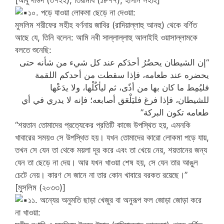
১০. পড়ে যাওয়া লোকমা ছেড়ে না দেওয়া:
মুসলিম শরীফের সহীহ বর্ণনায় জাবির (রাদিয়াল্লাহু আনহু) থেকে বর্ণিত
আছে যে, তিনি বলেন: আমি নবী সাল্লাল্লাহু আলাইহি ওয়াসাল্লামকে
বলতে শুনেছি:
“إن الشيطان يحضُرُ أحدَكم عند كل شيء من شأنه حتى
يحضره عند طعامه، فإذا سقطت من أحدكم اللقمة
فليُمِط ما كان بها من أذًى، ثم ليأكُلْها، ولا يدَعْها
للشيطان، فإذا فرغ فليَلْعَق أصابعه؛ فإنه لا يدري في أي
طعامه تكون البركة”
“শয়তান তোমাদের প্রত্যেকের প্রতিটি কাজে উপস্থিত হয়, এমনকি
খাবারের সময়ও সে উপস্থিত হয়। যখন তোমাদের কারো লোকমা পড়ে যায়,
তখন সে যেন তা থেকে ময়লা দূর করে এবং তা খেয়ে নেয়, শয়তানের জন্য
যেন তা ছেড়ে না দেয়। আর যখন খাওয়া শেষ হয়, সে যেন তার আঙুল
চেটে নেয়। কারণ সে জানে না তার কোন খাবারে বরকত রয়েছে।”
[মুসলিম (২০৩৩)]
১১. অন্যের অনুমতি ছাড়া খেজুর বা অনুরূপ ফল জোড়া জোড়া করে
না খাওয়া: