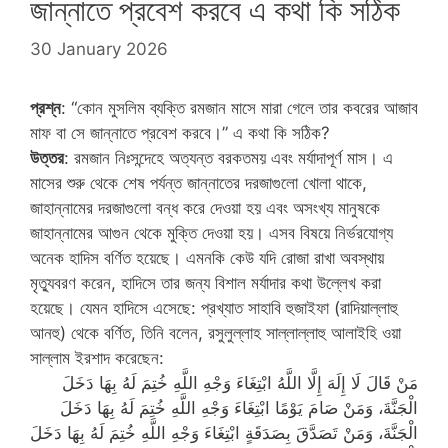
জান্নাতে প্রবেশ করবে এ কথা কি সঠিক
30 January 2026
প্রশ্ন
: “কোন মুসলিম ব্যক্তি রমজান মাসে মারা গেলে তার কবরের আজাব
মাফ বা সে জান্নাতে প্রবেশ করবে।” এ কথা কি সঠিক?
উত্তর
: রমজান নিঃসন্দেহে অত্যন্ত বরকতময় এবং মর্যাদাপূর্ণ মাস। এ
মাসের শুরু থেকে শেষ পর্যন্ত জান্নাতের দরজাগুলো খোলা থাকে,
জাহান্নামের দরজাগুলো বন্ধ করে দেওয়া হয় এবং অসংখ্য মানুষকে
জাহান্নামের আগুন থেকে মুক্তি দেওয়া হয়। এসব বিষয়ে নির্ভরযোগ্য
অনেক হাদিস বর্ণিত হয়েছে। এমনকি কেউ যদি রোজা রাখা অবস্থায়
মৃত্যুবরণ করেন, হাদিসে তার জন্য বিশাল মর্যাদার কথা উল্লেখ করা
হয়েছে। যেমন হাদিসে এসেছে: প্রখ্যাত সাহাবি হুজাইফা (রাদিয়াল্লাহু
আনহু) থেকে বর্ণিত, তিনি বলেন, রসুলুল্লাহ সাল্লাল্লাহু আলাইহি ওয়া
সাল্লাম ইরশাদ করেছেন:
مَنْ قَالَ لَا إِلَهَ إِلَّا اللَّهُ ابْتِغَاءَ وَجْهِ اللَّهِ خُتِمَ لَهُ بِهَا دَخَلَ
الْجَنَّةَ، وَمَنْ صَامَ يَوْمًا ابْتِغَاءَ وَجْهِ اللَّهِ خُتِمَ لَهُ بِهَا دَخَلَ
الْجَنَّةَ، وَمَنْ تَصَدَّقَ بِصَدَقَةٍ ابْتِغَاءَ وَجْهِ اللَّهِ خُتِمَ لَهُ بِهَا دَخَلَ