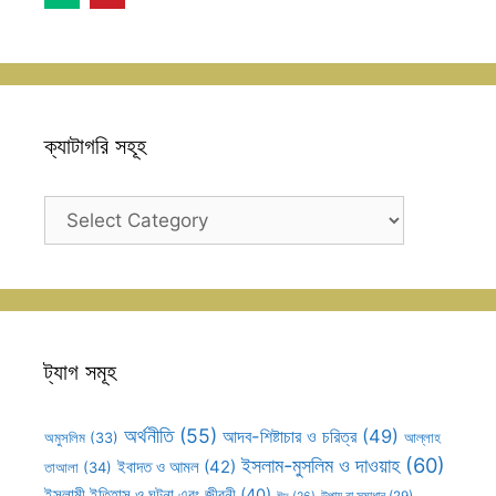
ক্যাটাগরি সহূহ
ক্যাটাগরি
সহূহ
ট্যাগ সমূহ
অর্থনীতি
(55)
আদব-শিষ্টাচার ও চরিত্র
(49)
আল্লাহ
অমুসলিম
(33)
ইসলাম-মুসলিম ও দাওয়াহ
(60)
ইবাদত ও আমল
(42)
তাআলা
(34)
ইসলামী ইতিহাস ও ঘটনা এবং জীবনী
(40)
উপায় বা সমাধান
(29)