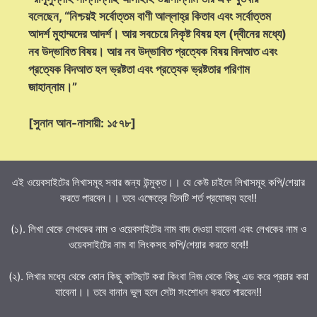
বলেছেন, “নিশ্চয়ই সর্বোত্তম বাণী আল্লাহ্‌র কিতাব এবং সর্বোত্তম
আদর্শ মুহাম্মদের আদর্শ। আর সবচেয়ে নিকৃষ্ট বিষয় হল (দ্বীনের মধ্যে)
নব উদ্ভাবিত বিষয়। আর নব উদ্ভাবিত প্রত্যেক বিষয় বিদআত এবং
প্রত্যেক বিদআত হল ভ্রষ্টতা এবং প্রত্যেক ভ্রষ্টতার পরিণাম
জাহান্নাম।”
[সুনান আন-নাসায়ী: ১৫৭৮]
এই ওয়েবসাইটের লিখাসমূহ সবার জন্য উন্মুক্ত।। যে কেউ চাইলে লিখাসমূহ কপি/শেয়ার
করতে পারবেন।। তবে এক্ষেত্রে তিনটি শর্ত প্রযোজ্য হবে!!
(১). লিখা থেকে লেখকের নাম ও ওয়েবসাইটের নাম বাদ দেওয়া যাবেনা এবং লেখকের নাম ও
ওয়েবসাইটের নাম বা লিংকসহ কপি/শেয়ার করতে হবে!!
(২). লিখার মধ্যে থেকে কোন কিছু কাটছাট করা কিংবা নিজ থেকে কিছু এড করে প্রচার করা
যাবেনা।। তবে বানান ভুল হলে সেটা সংশোধন করতে পারবেন!!