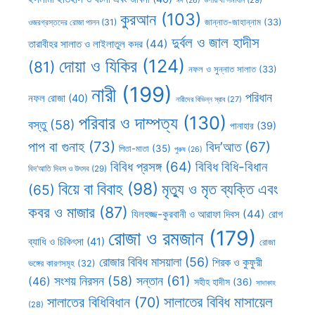
ঈদ
(26)
কুরআন
(103)
ওজরগ্রস্তদের রোজা পালন
(31)
জান্নাত-জাহান্নাম
(33)
দুর্বল ও জাল হাদীস
তারাবীহর সালাত ও লাইলাতুল কদর
(44)
দোয়া ও যিকির
(124)
(81)
নফল ও সুন্নাত সালাত
(33)
নারী
(199)
পরিধান
নফল রোজা
(40)
নারীদের বিভিন্ন স্রাব
(27)
পরিবার ও দাম্পত্য
(130)
বস্তু
(58)
পানাহার
(39)
পাপ বা গুনাহ
(73)
বিদ’আত
(67)
পিতা-মাতা
(35)
পুরুষ
(26)
বিবিধ প্রসঙ্গ
(64)
বিবিধ বিধি-বিধান
বিদ’আতি দিবস ও উৎসব
(29)
বিয়ে বা বিবাহ
(98)
মৃত্যু ও মৃত ব্যক্তি এবং
(65)
কবর ও মাজার
(87)
যিলহজ্জ-কুরবানী ও আরাফা দিবস
(44)
রোগ
রোজা ও রমজান
(179)
ব্যাধি ও চিকিৎসা
(41)
রোজা
রোজার বিবিধ মাসয়ালা
(56)
শিরক ও কুফুরী
ভঙ্গের কারণসমূহ
(32)
সন্তান
(61)
সংশয় নিরসন
(58)
(46)
সহীহ হাদীস
(36)
সাদাকাহ
সালাতের বিবিধ মাসায়েল
সালাতের বিধিবিধান
(70)
(28)