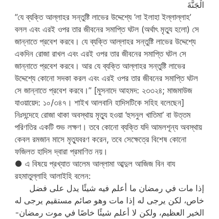
الْجَنَّةَ
“যে ব্যক্তি আল্লাহর সন্তুষ্টি লাভের উদ্দেশ্যে ‘লা ইলাহা ইল্লাল্লাহ’
বলল এবং এরই ওপর তার জীবনের সমাপ্তি ঘটল (অর্থাৎ মৃত্যু হলো) সে
জান্নাতে প্রবেশ করবে। যে ব্যক্তি আল্লাহর সন্তুষ্টি লাভের উদ্দেশ্যে
একদিন রোজা রাখল এবং এরই ওপর তার জীবনের সমাপ্তি ঘটল সে
জান্নাতে প্রবেশ করবে। আর যে ব্যক্তি আল্লাহর সন্তুষ্টি লাভের
উদ্দেশ্যে কোনো সদকা করল এবং এরই ওপর তার জীবনের সমাপ্তি ঘটল
সে জান্নাতে প্রবেশ করবে।” [মুসনাদে আহমদ: ২৩৩২৪; মাজমাউজ
যাওয়ায়েদ: ১০/৩৪৭। শাইখ আলবানি হাদিসটিকে সহিহ বলেছেন]
নিঃসন্দেহে রোজা থাকা অবস্থায় মৃত্যু হওয়া ‘হুসনুল খাতিমা’ বা উত্তম
পরিণতির একটি শুভ লক্ষণ। তবে কোনো ব্যক্তি যদি আমলশূন্য অবস্থায়
কেবল রমজান মাসে মৃত্যুবরণ করেন, তবে সেক্ষেত্রে বিশেষ কোনো
ফজিলত হাদিস দ্বারা প্রমাণিত নয়।
● এ বিষয়ে প্রখ্যাত আলেম আল্লামা আব্দুল আজিজ বিন বায
রহমাতুল্লাহি আলাইহি বলেন:
إذا مات في رمضان ما أعلم فيه شيئًا يدل على فضل
خاص، لكن يرجى له إذا مات وهو صائم مستقيم يرجى له
الخير العظيم، ولكن لا أعلم شيئًا خاصًا في موت رمضان-