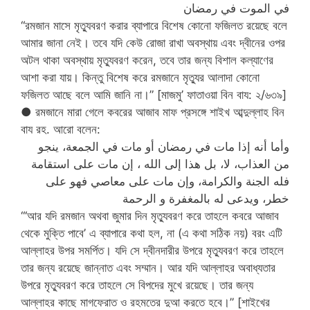
في الموت في رمضان
“রমজান মাসে মৃত্যুবরণ করার ব্যাপারে বিশেষ কোনো ফজিলত রয়েছে বলে
আমার জানা নেই। তবে যদি কেউ রোজা রাখা অবস্থায় এবং দ্বীনের ওপর
অটল থাকা অবস্থায় মৃত্যুবরণ করেন, তবে তার জন্য বিশাল কল্যাণের
আশা করা যায়। কিন্তু বিশেষ করে রমজানে মৃত্যুর আলাদা কোনো
ফজিলত আছে বলে আমি জানি না।” [মাজমু’ ফাতাওয়া বিন বায: ২/৬৩৯]
● রমজানে মারা গেলে কবরের আজাব মাফ প্রসঙ্গে শাইখ আব্দুল্লাহ বিন
বায রহ. আরো বলেন:
وأما أنه إذا مات في رمضان أو مات في الجمعة، ينجو
من العذاب، لا، بل هذا إلى الله ، إن مات على استقامة
فله الجنة والكرامة، وإن مات على معاصي فهو على
خطر، ويدعى له بالمغفرة و الرحمة
“‘আর যদি রমজান অথবা জুমার দিন মৃত্যুবরণ করে তাহলে কবরে আজাব
থেকে মুক্তি পাবে’ এ ব্যাপারে কথা হল, না (এ কথা সঠিক নয়) বরং এটি
আল্লাহর উপর সমর্পিত। যদি সে দ্বীনদারীর উপরে মৃত্যুবরণ করে তাহলে
তার জন্য রয়েছে জান্নাত এবং সম্মান। আর যদি আল্লাহর অবাধ্যতার
উপরে মৃত্যুবরণ করে তাহলে সে বিপদের মুখে রয়েছে। তার জন্য
আল্লাহর কাছে মাগফেরাত ও রহমতের দুআ করতে হবে।” [শাইখের