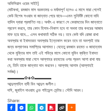
অফিসিয়াল ওয়েব সাইট]
মোটকথা, রমজান মাস বরকতময় ও মর্যাদাপূর্ণ হলেও এ মাসে মারা গেলেই
কেউ বিশেষ সওয়াব বা জান্নাত পেয়ে যাবে—এমন সুনির্দিষ্ট কোনো দাবি
হাদিস দ্বারা প্রমাণিত নয়। অর্থাৎ এ কারণে সে কেয়ামতের দিন জান্নাতে
প্রবেশ করবে, তার কোন হিসাব-নিকাশ হবে না অথবা তার কবরের আজাব
মাফ হয়ে যাবে… এসব কথাবার্তা সঠিক নয়। তবে কেউ যদি রোজা রাখা
অবস্থায় বা ইবাদতরত অবস্থায় ইন্তেকাল করেন তবে তা অবশ্যই তার
জন্য কল্যাণকর সমাপ্তির আলামত। যেহেতু রমজান রহমত ও জাহান্নাম
থেকে মুক্তির মাস তাই এই পবিত্র মাসে কোনো মুমিন ব্যক্তি ইবাদত
করা অবস্থায় মারা গেলে আল্লাহর রহমতের ওপর প্রবল আশা রাখা যায়
যে, তিনি তাকে জান্নাত দান করবেন। আল্লাহু আলাম (আল্লাহই
সর্বজ্ঞ)।
▬▬▬▬✿◈✿▬▬▬▬
আব্দুল্লাহিল হাদী বিন আব্দুল জলীল।
দাঈ, জুবাইল দাওয়াহ এন্ড গাইডেন্স সেন্টার। সৌদি আরব।
Share: