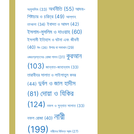
অর্থনীতি
(55)
আদব-
অমুসলিম
(33)
শিষ্টাচার ও চরিত্র
(49)
আল্লাহ
ইবাদত ও আমল
(42)
তাআলা
(34)
ইসলাম-মুসলিম ও দাওয়াহ
(60)
ইসলামী ইতিহাস ও ঘটনা এবং জীবনী
(40)
উপায় বা সমাধান
(29)
ঈদ
(26)
কুরআন
ওজরগ্রস্তদের রোজা পালন
(31)
(103)
জান্নাত-জাহান্নাম
(33)
তারাবীহর সালাত ও লাইলাতুল কদর
দুর্বল ও জাল হাদীস
(44)
দোয়া ও যিকির
(81)
(124)
নফল ও সুন্নাত সালাত
(33)
নারী
নফল রোজা
(40)
(199)
নারীদের বিভিন্ন স্রাব
(27)