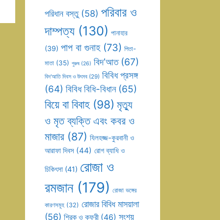
পরিবার ও
পরিধান বস্তু
(58)
দাম্পত্য
(130)
পানাহার
পাপ বা গুনাহ
(73)
(39)
পিতা-
বিদ’আত
(67)
মাতা
(35)
পুরুষ
(26)
বিবিধ প্রসঙ্গ
বিদ’আতি দিবস ও উৎসব
(29)
(64)
বিবিধ বিধি-বিধান
(65)
বিয়ে বা বিবাহ
(98)
মৃত্যু
ও মৃত ব্যক্তি এবং কবর ও
মাজার
(87)
যিলহজ্জ-কুরবানী ও
আরাফা দিবস
(44)
রোগ ব্যাধি ও
রোজা ও
চিকিৎসা
(41)
রমজান
(179)
রোজা ভঙ্গের
রোজার বিবিধ মাসয়ালা
কারণসমূহ
(32)
(56)
সংশয়
শিরক ও কুফুরী
(46)