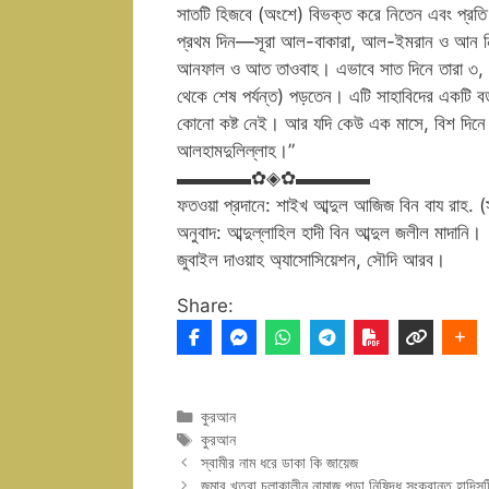
সাতটি হিজবে (অংশে) বিভক্ত করে নিতেন এবং প্র
প্রথম দিন—সূরা আল-বাকারা, আল-ইমরান ও আন
আনফাল ও আত তাওবাহ। এভাবে সাত দিনে তারা ৩, ৫, 
থেকে শেষ পর্যন্ত) পড়তেন। এটি সাহাবিদের একট
কোনো কষ্ট নেই। আর যদি কেউ এক মাসে, বিশ দিনে 
আলহামদুলিল্লাহ।”
▬▬▬▬✿◈✿▬▬▬▬
ফতওয়া প্রদানে: শাইখ আব্দুল আজিজ বিন বায রাহ. 
অনুবাদ: আব্দুল্লাহিল হাদী বিন আব্দুল জলীল মাদানি।
জুবাইল দাওয়াহ অ্যাসোসিয়েশন, সৌদি আরব।
Share:
Categories
কুরআন
Tags
কুরআন
স্বামীর নাম ধরে ডাকা কি জায়েজ
জুমার খুতবা চলাকালীন নামাজ পড়া নিষিদ্ধ সংক্রান্ত হাদিসট