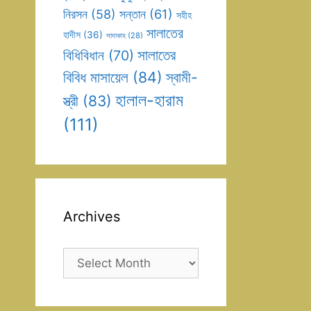
সন্তান
(61)
নিরসন
(58)
সহীহ
সালাতের
হাদীস
(36)
সাদাকাহ
(28)
সালাতের
বিধিবিধান
(70)
বিবিধ মাসায়েল
(84)
স্বামী-
হালাল-হারাম
স্ত্রী
(83)
(111)
Archives
Archives