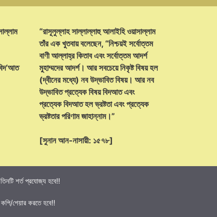
সাল্লাম
“রাসূলুল্লাহ সাল্লাল্লাহু আলাইহি ওয়াসাল্লাম
তাঁর এক খুতবায় বলেছেন, “নিশ্চয়ই সর্বোত্তম
বাণী আল্লাহ্‌র কিতাব এবং সর্বোত্তম আদর্শ
 বিদ‘আত
মুহাম্মদের আদর্শ। আর সবচেয়ে নিকৃষ্ট বিষয় হল
(দ্বীনের মধ্যে) নব উদ্ভাবিত বিষয়। আর নব
উদ্ভাবিত প্রত্যেক বিষয় বিদআত এবং
প্রত্যেক বিদআত হল ভ্রষ্টতা এবং প্রত্যেক
ভ্রষ্টতার পরিণাম জাহান্নাম।”
[সুনান আন-নাসায়ী: ১৫৭৮]
নটি শর্ত প্রযোজ্য হবে!!
 কপি/শেয়ার করতে হবে!!