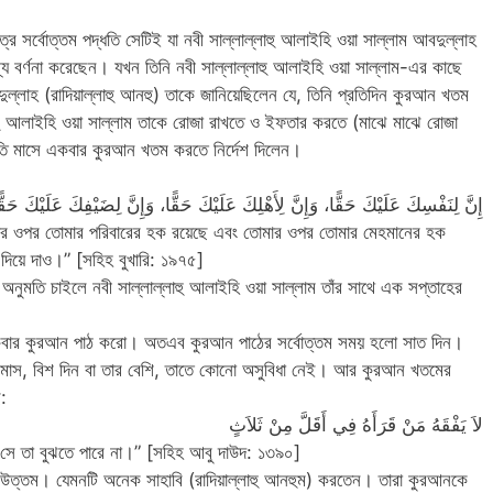
্রে সর্বোত্তম পদ্ধতি সেটিই যা নবী সাল্লাল্লাহু আলাইহি ওয়া সাল্লাম আবদুল্লাহ
বর্ণনা করেছেন। যখন তিনি নবী সাল্লাল্লাহু আলাইহি ওয়া সাল্লাম-এর কাছে
দুল্লাহ (রাদিয়াল্লাহু আনহু) তাকে জানিয়েছিলেন যে, তিনি প্রতিদিন কুরআন খতম
হু আলাইহি ওয়া সাল্লাম তাকে রোজা রাখতে ও ইফতার করতে (মাঝে মাঝে রোজা
্রতি মাসে একবার কুরআন খতম করতে নির্দেশ দিলেন।
إِنَّ لِنَفْسِكَ عَلَيْكَ حَقًّا، وَإِنَّ لِأَهْلِكَ عَلَيْكَ حَقًّا، وَإِنَّ لِضَيْفِكَ عَلَيْكَ ح
মার ওপর তোমার পরিবারের হক রয়েছে এবং তোমার ওপর তোমার মেহমানের হক
দিয়ে দাও।” [সহিহ বুখারি: ১৯৭৫]
অনুমতি চাইলে নবী সাল্লাল্লাহু আলাইহি ওয়া সাল্লাম তাঁর সাথে এক সপ্তাহের
নে একবার কুরআন পাঠ করো। অতএব কুরআন পাঠের সর্বোত্তম সময় হলো সাত দিন।
াস, বিশ দিন বা তার বেশি, তাতে কোনো অসুবিধা নেই। আর কুরআন খতমের
:
لاَ يَفْقَهُ مَنْ قَرَأَهُ فِي أَقَلَّ مِنْ ثَلاَثٍ
সে তা বুঝতে পারে না।” [সহিহ আবু দাউদ: ১৩৯০]
 উত্তম। যেমনটি অনেক সাহাবি (রাদিয়াল্লাহু আনহুম) করতেন। তারা কুরআনকে