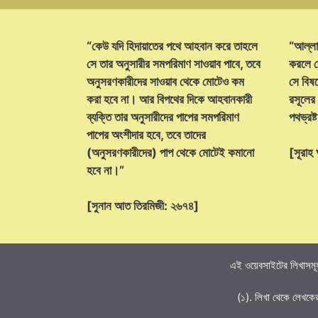
“কেউ যদি হিদায়াতের পথে আহবান করে তাহলে
“আল্লা
সে তার অনুসারীর সমপরিমাণ সাওয়াব পাবে, তবে
করলে ক
অনুসরণকারীদের সাওয়াব থেকে মোটেও কম
সে বিষয়
করা হবে না। আর বিপথের দিকে আহবানকারী
রসূলের
ব্যক্তি তার অনুসারীদের পাপের সমপরিমাণ
পথভ্রষ
পাপের অংশীদার হবে, তবে তাদের
(অনুসরণকারীদের) পাপ থেকে মোটেই কমানো
[সূরা
হবে না।”
[সুনান আত তিরমিজী: ২৬৭৪]
এই ওয়েবসাইটের লিখাসমূহ
(১). লিখা থেকে লেখকে