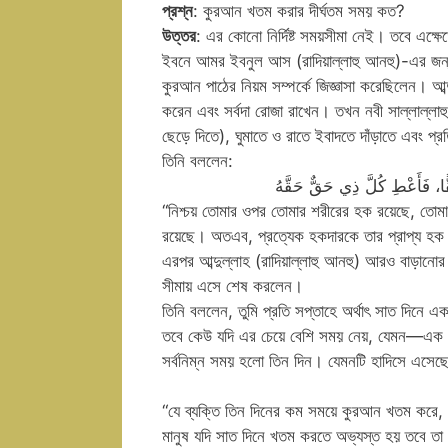
প্রশ্ন
: কুরআন খতম করার দীর্ঘতম সময় কত?
উত্তর
: এর কোনো নির্দিষ্ট সময়সীমা নেই। তবে এক্ষেত
ইবনে আমর ইবনুল আস (রাদিয়াল্লাহু আনহু)-এর জন্য 
কুরআন পাঠের নিয়ম সম্পর্কে জিজ্ঞাসা করেছিলেন। আব্
করেন এবং সর্বদা রোজা রাখেন। তখন নবী সাল্লাল্লা
ছেড়ে দিতে), ঘুমাতে ও রাতে ইবাদতে দাঁড়াতে এবং প
তিনি বললেন:
َقًّا، فَأَعْطِ كُلَّ ذِي حَقٌّ حَقَّهُ
“নিশ্চয় তোমার ওপর তোমার শরীরের হক রয়েছে, তো
রয়েছে। অতএব, প্রত্যেক হকদারকে তার প্রাপ্য হক 
এরপর আব্দুল্লাহ (রাদিয়াল্লাহু আনহু) আরও বাড়ানোর 
সীমায় এসে শেষ করলেন।
তিনি বললেন, তুমি প্রতি সপ্তাহে অর্থাৎ সাত দি
তবে কেউ যদি এর চেয়ে বেশি সময় নেয়, যেমন—এক ম
সর্বনিম্ন সময় হলো তিন দিন। যেমনটি হাদিসে এসেছে
“যে ব্যক্তি তিন দিনের কম সময়ে কুরআন খতম করে, 
মানুষ যদি সাত দিনে খতম করতে অভ্যস্ত হয় তবে তা