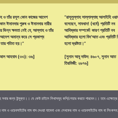
হ ও তাঁর রসূল কোন কাজের আদেশ
“রাসূলুল্লাহ সাল্লাল্লাহু আলাইহি ওয়া
োন ঈমানদার পুরুষ ও ঈমানদার নারীর
বলেছেন, সাবধান! (ধর্মে) প্রতিটি নব
ে ভিন্ন ক্ষমতা নেই যে, আল্লাহ ও তাঁর
আবিষ্কার সম্পর্কে! কারণ প্রতিটি নব
 আদেশ অমান্য করে সে প্রকাশ্য
আবিষ্কার হলো বিদ‘আত এবং প্রতিটি
্ট তায় পতিত হয়।”
হলো ভ্রষ্টতা।”
হ আল আহযাব (৩৩): ৩৬]
[সুনান আবূ দাউদ: ৪৬০৭, সুনান আত
তিরমিজী: ২৬৭৬]
 সবার জন্য উন্মুক্ত।। যে কেউ চাইলে লিখাসমূহ কপি/শেয়ার করতে পারবেন।। তবে এক্ষেত্রে তি
র নাম ও ওয়েবসাইটের নাম বাদ দেওয়া যাবেনা এবং লেখকের নাম ও ওয়েবসাইটের নাম বা লিংকসহ