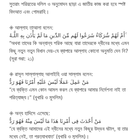
সুতরাং শরিয়তের দলিল ও অনুমোদন ছাড়া এ জাতীয় কাজ করা হবে স্পষ্ট
বিদআত এবং গোমরাহি।
◈ আল্লাহ তাআলা বলেন:
أَمْ لَهُمْ شُرَكَاءُ شَرَعُوا لَهُم مِّنَ الدِّينِ مَا لَمْ يَأْذَن بِهِ اللَّـهُ ۚ
“অথবা তাদের কি অন্যান্য শরিক আছে যারা তাদেরকে দ্বীনের মধ্যে এমন
কিছু নতুন নতুন বিধান দেয়-যে ব্যাপারে আল্লাহ কোনো অনুমতি দেন নি?
(সূরা শুরা: ২১)
◈ রাসূল সাল্লাল্লাহু আলাইহি ওয়া সাল্লাম বলেন:
مَنْ عَمِلَ عَمَلًا لَيْسَ عَلَيْهِ أَمْرُنَا فَهُوَ رَدٌّ
“যে ব্যক্তি এমন কোন আমল করল যে ব্যাপারে আমার নির্দেশনা নাই তা
পরিত্যাজ্য।” (বুখারি ও মুসলিম)
◈ অন্য হাদিসে এসেছে:
مَنْ أَحْدَثَ فِى أَمْرِنَا هَذَا مَا لَيْسَ مِنْهُ فَهُوَ رَدٌّ
“যে ব্যক্তি আমাদের এই দ্বীনের মধ্যে নতুন কিছুর উদ্ভব ঘটাল, যা তার
মধ্যে নেই, তা প্রত্যাখ্যাত’ (বুখারি ও মুসলিম)।