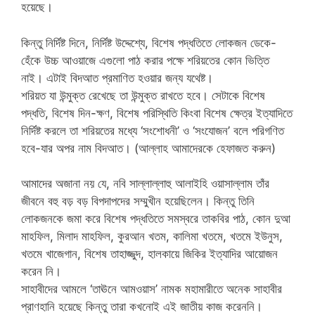
হয়েছে।
কিন্তু নির্দিষ্ট দিনে, নির্দিষ্ট উদ্দেশ্যে, বিশেষ পদ্ধতিতে লোকজন ডেকে-
হেঁকে উচ্চ আওয়াজে এগুলো পাঠ করার পক্ষে শরিয়তের কোন ভিত্তি
নাই। এটাই বিদআত প্রমাণিত হওয়ার জন্য যথেষ্ট।
শরিয়ত যা উন্মুক্ত রেখেছে তা উন্মুক্ত রাখতে হবে। সেটাকে বিশেষ
পদ্ধতি, বিশেষ দিন-ক্ষণ, বিশেষ পরিস্থিতি কিংবা বিশেষ ক্ষেত্র ইত্যাদিতে
নির্দিষ্ট করলে তা শরিয়তের মধ্যে ‘সংশোধনী’ ও ‘সংযোজন’ বলে পরিগণিত
হবে-যার অপর নাম বিদআত। (আল্লাহ আমাদেরকে হেফাজত করুন)
আমাদের অজানা নয় যে, নবি সাল্লাল্লাহু আলাইহি ওয়াসাল্লাম তাঁর
জীবনে বহু বড় বড় বিপদাপদের সম্মুখীন হয়েছিলেন। কিন্তু তিনি
লোকজনকে জমা করে বিশেষ পদ্ধতিতে সমস্বরে তাকবির পাঠ, কোন দুআ
মাহফিল, মিলাদ মাহফিল, কুরআন খতম, কালিমা খতমে, খতমে ইউনুস,
খতমে খাজেগান, বিশেষ তাহাজ্জুদ, হালকায়ে জিকির ইত্যাদির আয়োজন
করেন নি।
সাহাবীদের আমলে ‘তাঊনে আমওয়াস’ নামক মহামারীতে অনেক সাহাবীর
প্রাণহানি হয়েছে কিন্তু তারা কখনোই এই জাতীয় কাজ করেননি।