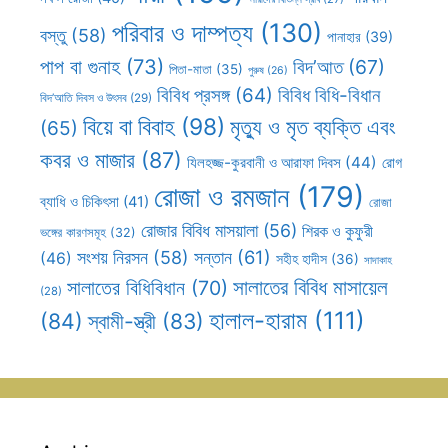
পরিবার ও দাম্পত্য
(130)
বস্তু
(58)
পানাহার
(39)
পাপ বা গুনাহ
(73)
বিদ’আত
(67)
পিতা-মাতা
(35)
পুরুষ
(26)
বিবিধ প্রসঙ্গ
(64)
বিবিধ বিধি-বিধান
বিদ’আতি দিবস ও উৎসব
(29)
বিয়ে বা বিবাহ
(98)
মৃত্যু ও মৃত ব্যক্তি এবং
(65)
কবর ও মাজার
(87)
যিলহজ্জ-কুরবানী ও আরাফা দিবস
(44)
রোগ
রোজা ও রমজান
(179)
ব্যাধি ও চিকিৎসা
(41)
রোজা
রোজার বিবিধ মাসয়ালা
(56)
শিরক ও কুফুরী
ভঙ্গের কারণসমূহ
(32)
সন্তান
(61)
সংশয় নিরসন
(58)
(46)
সহীহ হাদীস
(36)
সাদাকাহ
সালাতের বিবিধ মাসায়েল
সালাতের বিধিবিধান
(70)
(28)
হালাল-হারাম
(111)
(84)
স্বামী-স্ত্রী
(83)