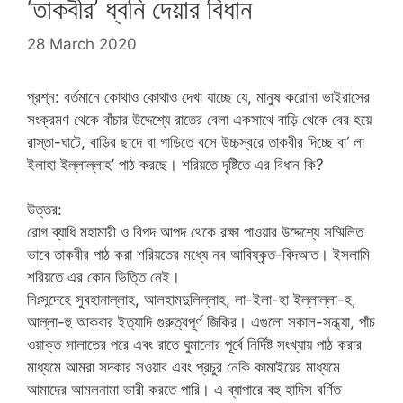
‘তাকবীর’ ধ্বনি দেয়ার বিধান
28 March 2020
প্রশ্ন: বর্তমানে কোথাও কোথাও দেখা যাচ্ছে যে, মানুষ করোনা ভাইরাসের
সংক্রমণ থেকে বাঁচার উদ্দেশ্যে রাতের বেলা একসাথে বাড়ি থেকে বের হয়ে
রাস্তা-ঘাটে, বাড়ির ছাদে বা গাড়িতে বসে উচ্চস্বরে তাকবীর দিচ্ছে বা‘ লা
ইলাহা ইল্লাল্লাহ’ পাঠ করছে। শরিয়তে দৃষ্টিতে এর বিধান কি?
উত্তর:
রোগ ব্যাধি মহামারী ও বিপদ আপদ থেকে রক্ষা পাওয়ার উদ্দেশ্যে সম্মিলিত
ভাবে তাকবীর পাঠ করা শরিয়তের মধ্যে নব আবিষ্কৃত-বিদআত। ইসলামি
শরিয়তে এর কোন ভিত্তি নেই।
নিঃসন্দেহে সুবহানাল্লাহ, আলহামদুলিল্লাহ, লা-ইলা-হা ইল্লাল্লা-হ,
আল্লা-হু আকবার ইত্যাদি গুরুত্বপূর্ণ জিকির। এগুলো সকাল-সন্ধ্যা, পাঁচ
ওয়াক্ত সালাতের পরে এবং রাতে ঘুমানোর পূর্বে নির্দিষ্ট সংখ্যায় পাঠ করার
মাধ্যমে আমরা সদকার সওয়াব এবং প্রচুর নেকি কামাইয়ের মাধ্যমে
আমাদের আমলনামা ভারী করতে পারি। এ ব্যাপারে বহু হাদিস বর্ণিত