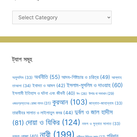
ক্যাটাগরি
সহূহ
ট্যাগ সমূহ
অর্থনীতি
(55)
আদব-শিষ্টাচার ও চরিত্র
(49)
আল্লাহ
অমুসলিম
(33)
ইসলাম-মুসলিম ও দাওয়াহ
(60)
ইবাদত ও আমল
(42)
তাআলা
(34)
ইসলামী ইতিহাস ও ঘটনা এবং জীবনী
(40)
উপায় বা সমাধান
(29)
ঈদ
(26)
কুরআন
(103)
ওজরগ্রস্তদের রোজা পালন
(31)
জান্নাত-জাহান্নাম
(33)
দুর্বল ও জাল হাদীস
তারাবীহর সালাত ও লাইলাতুল কদর
(44)
দোয়া ও যিকির
(124)
(81)
নফল ও সুন্নাত সালাত
(33)
নারী
(199)
পরিধান
নফল রোজা
(40)
নারীদের বিভিন্ন স্রাব
(27)