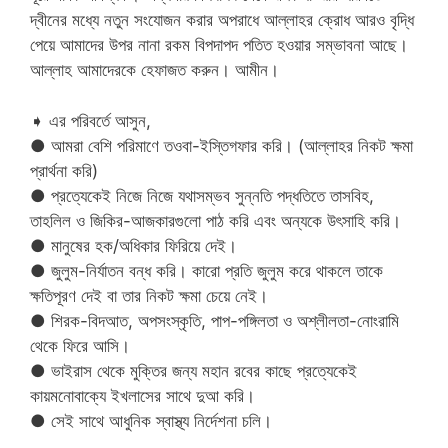
দ্বীনের মধ্যে নতুন সংযোজন করার অপরাধে আল্লাহর ক্রোধ আরও বৃদ্ধি
পেয়ে আমাদের উপর নানা রকম বিপদাপদ পতিত হওয়ার সম্ভাবনা আছে।
আল্লাহ আমাদেরকে হেফাজত করুন। আমীন।
➧ এর পরিবর্তে আসুন,
● আমরা বেশি পরিমাণে তওবা-ইস্তিগফার করি। (আল্লাহর নিকট ক্ষমা
প্রার্থনা করি)
● প্রত্যেকেই নিজে নিজে যথাসম্ভব সুন্নতি পদ্ধতিতে তাসবিহ,
তাহলিল ও জিকির-আজকারগুলো পাঠ করি এবং অন্যকে উৎসাহি করি।
● মানুষের হক/অধিকার ফিরিয়ে দেই।
● জুলুম-নির্যাতন বন্ধ করি। কারো প্রতি জুলুম করে থাকলে তাকে
ক্ষতিপূরণ দেই বা তার নিকট ক্ষমা চেয়ে নেই।
● শিরক-বিদআত, অপসংস্কৃতি, পাপ-পঙ্গিলতা ও অশ্লীলতা-নোংরামি
থেকে ফিরে আসি।
● ভাইরাস থেকে মুক্তির জন্য মহান রবের কাছে প্রত্যেকেই
কায়মনোবাক্যে ইখলাসের সাথে দুআ করি।
● সেই সাথে আধুনিক স্বাস্থ্য নির্দেশনা চলি।