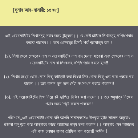
[সুনান আন-নাসায়ী: ১৫৭৮]
এই ওয়েবসাইটের লিখাসমূহ সবার জন্য উন্মুক্ত।। যে কেউ চাইলে লিখাসমূহ কপি/শেয়ার
করতে পারবেন।। তবে এক্ষেত্রে তিনটি শর্ত প্রযোজ্য হবে!!
(১). লিখা থেকে লেখকের নাম ও ওয়েবসাইটের নাম বাদ দেওয়া যাবেনা এবং লেখকের নাম ও
ওয়েবসাইটের নাম বা লিংকসহ কপি/শেয়ার করতে হবে!!
(২). লিখার মধ্যে থেকে কোন কিছু কাটছাট করা কিংবা নিজ থেকে কিছু এড করে প্রচার করা
যাবেনা।। তবে বানান ভুল হলে সেটা সংশোধন করতে পারবেন!!
(৩). এই ওয়েবসাইটের লিখা নিয়ে বই ছাপিয়ে বিক্রি করা যাবেনা।। তবে শুধুমাত্র নিজেরা
পড়ার জন্য প্রিন্ট করতে পারবেন!!
পরিশেষে,,এই ওয়েবসাইট থেকে যদি আপনি সামান্যতমও উপকৃত হউন তাহলে অনুরোধ
রইলো অনুগ্রহ করে আল্লাহর কাছে আমাদের জন্য দুআ করবেন।। আল্লাহ যেন আমাদের
এই কাজ চলমান রাখার তৌফিক দান করেন!! আমীন!!