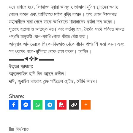
মনে রাখতে হবে, বিপদাপদ দ্বারা আল্লাহ তাআলা মুমিন বান্দাদের গুনাহ
মোচন করেন এবং আখিরাতে মর্যাদা বৃদ্ধি করেন। আর কোন ঈমানদার
মহামারীতে মারা গেলে তাকে আখিরাতে শাহাদাতের মর্যাদা দান করেন।
সুতরাং হতাশা ও আতঙ্ক নয়। বরং কর্তব্য হল, ধৈর্যের সাথে শরিয়ত সম্মত
পদ্ধতি অনুযায়ী রোগ-ব্যাধি থেকে বাঁচার চেষ্টা করা।
আল্লাহ আমাদেরকে শিরক-বিদআত থেকে বাঁচান পাপরাশি ক্ষমা করুন এবং
সব ধরণের বালা-মুসিবত থেকে রক্ষা করুন। আমিন।
▬▬▬◄❖►▬▬▬
উত্তর প্রদানে:
আব্দুল্লাহিল হাদী বিন আব্দুল জলীল।
দাঈ, জুবাইল দাওয়াহ এন্ড গাইডেন্স সেন্টার, সৌদি আরব।
Share:
Categories
বিদ’আত