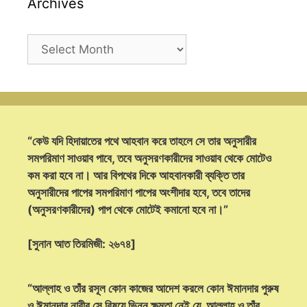
Archives
Archives
“কেউ যদি হিদায়াতের পথে আহবান করে তাহলে সে তার অনুসারীর
সমপরিমাণ সাওয়াব পাবে, তবে অনুসরণকারীদের সাওয়াব থেকে মোটেও
কম করা হবে না। আর বিপথের দিকে আহবানকারী ব্যক্তি তার
অনুসারীদের পাপের সমপরিমাণ পাপের অংশীদার হবে, তবে তাদের
(অনুসরণকারীদের) পাপ থেকে মোটেই কমানো হবে না।”
[সুনান আত তিরমিজী: ২৬৭৪]
“আল্লাহ ও তাঁর রসূল কোন কাজের আদেশ করলে কোন ঈমানদার পুরুষ
ও ঈমানদার নারীর সে বিষয়ে ভিন্ন ক্ষমতা নেই যে, আল্লাহ ও তাঁর