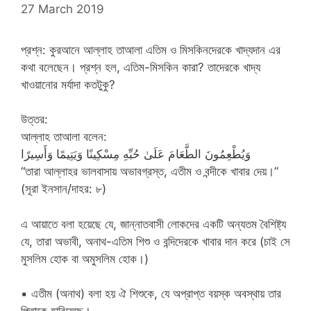
27 March 2019
প্রশ্ন: কুরআনে আল্লাহ তাআলা এতিম ও মিসকিনদেরকে খাদ্যদান এর
কথা বলেছেন। প্রশ্ন হল, এতিম-মিসকিন কারা? তাদেরকে খাদ্য
খাওয়ানোর মর্যাদা কতটুকু?
উত্তর:
আল্লাহ তাআলা বলেন:
وَيُطْعِمُونَ الطَّعَامَ عَلَىٰ حُبِّهِ مِسْكِينًا وَيَتِيمًا وَأَسِيرًا
“তারা আল্লাহর ভালবাসায় অভাবগ্রস্ত, এতীম ও বন্দীকে খাবার দেয়।”
(সূরা ইনসান/দাহর: ৮)
এ আয়াতে বলা হয়েছে যে, জান্নাতবাসী লোকদের একটি অন্যতম বৈশিষ্ট্য
যে, তারা অভাবী, অনাথ-এতিম শিশু ও বন্দিদেরকে খাবার দান করে (চাই সে
মুসলিম হোক বা অমুসলিম হোক।)
▪
এতীম (অনাথ) বলা হয় ঐ শিশুকে, যে অপ্রাপ্ত বয়স্ক অবস্থায় তার