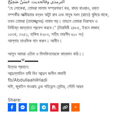
الترمذي وقالحديث حَسَنٌ صَحِيْحٌ
“হে লোকেরা, তোমরা সালাম সম্প্রসারণ কর, খাদ্য খাওয়াও, রক্ত
সম্পর্কীয় আত্মীয়তার বন্ধন অটুট রাখ এবং মানুষ যখন (রাতে) ঘুমিয়ে থাকে,
তখন তোমরা (তাহাজ্জুদের) নামায পড়। তাহলে তোমরা নিরাপদে ও
নির্বিঘ্নে জান্নাতে প্রবেশ করবে।” (তিরমিযী ২৪৮৫, ইবনে মাজাহ
১৩৩৪, ৩২৫১, হাকিম ৪২৮৩, সহীহ তারগীব ৬১০ নং)
আল্লাহ তাওফিক দান করুন। আমীন।
আসুন আমরা এতিম ও মিসকিনদেরকে খাদ্যদান করি।।
▬▬▬
➰
▬▬▬
উত্তর প্রদানে:
আব্দুল্লাহিল হাদী বিন আব্দুল জলীল মাদানী
fb/AbdullaahilHadi
দাঈ, জুবাইল দাওয়াহ এন্ড গাইডেন্স সেন্টার, সৌদি আরব
Share: