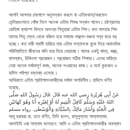
পিতাকে হারিয়েছে।
আপনি আপনার চারপাশে অনুসন্ধান করলে বা এতিমখানা/অরফেন
সেন্টারগুলোতে খোঁজ নিলে অনেক এতিম শিশুর সন্ধান পাবেন। চট্টগ্রামের
রোহিঙ্গা ক্যাম্পে মিলবে অসংখ্য পিতৃহারা এতিম শিশু। কত অসহায় শিশু
তাদের পিতৃ স্নেহ থেকে বঞ্চিত হয়ে সমাজে লাঞ্ছনা-বঞ্চনা সহ্য করে বড়
হচ্ছে। কত নারী স্বামী হারিয়ে তার এতিম সন্তানকে বুকে নিয়ে অমানবিক
পরিস্থিতিতে জীবনের ঘানি বয়ে নিয়ে বেড়াচ্ছে। যাদের একটু খাদ্য, বস্ত্র,
বাসস্থান, চিকিৎসা প্রয়োজন। প্রয়োজন সঠিক শিক্ষার। এদের দায়িত্ব
নেয়া অনেক মর্যাদাপূর্ণ কাজ, অনেক সওয়াবের কাজ। এ মর্মে কুরআন ও
হাদিস পর্যাপ্ত বক্তব্য এসেছে।
আখিরাতে এতিম প্রতিপালনকারীদের মর্যাদা অপরিসীম। হাদিসে বর্ণিত
হয়েছে,
عَنْ أَبِي هُرَيْرَةَ رضي الله عنه قَالَ :قَالَ رَسُولُ اللهِ صَلَّى
اللهُ عَلَيْهِ وَسَلَّمَ كَافِلُ الْيَتِيمِ لَهُ أَوْ لِغَيْرِهِ أَنَا وَهُوَ كَهَاتَيْنِ
فِي الْجَنَّةِ وَأَشَارَ مَالِكٌ بِالسَّبَّابَةِ وَالْوُسْطَى. رواه مسلم
আবু হুরায়রা রা. হতে বর্ণিত, তিনি বলেন, রাসূলুল্লাহ সাল্লাল্লাহু
আলাইহি ওয়া সাল্লাম বলেছেন: আমি ও এতিম প্রতিপালনকারীর অবস্থান