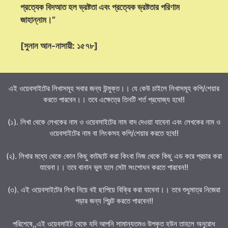
প্রত্যেক বিদআত হল ভ্রষ্টতা এবং প্রত্যেক ভ্রষ্টতার পরিণাম
জাহান্নাম।”
[সুনান আন-নাসায়ী: ১৫৭৮]
এই ওয়েবসাইটের লিখাসমূহ সবার জন্য উন্মুক্ত।। যে কেউ চাইলে লিখাসমূহ কপি/শেয়ার
করতে পারবেন।। তবে এক্ষেত্রে তিনটি শর্ত প্রযোজ্য হবে!!
(১). লিখা থেকে লেখকের নাম ও ওয়েবসাইটের নাম বাদ দেওয়া যাবেনা এবং লেখকের নাম ও
ওয়েবসাইটের নাম বা লিংকসহ কপি/শেয়ার করতে হবে!!
(২). লিখার মধ্যে থেকে কোন কিছু কাটছাট করা কিংবা নিজ থেকে কিছু এড করে প্রচার করা
যাবেনা।। তবে বানান ভুল হলে সেটা সংশোধন করতে পারবেন!!
(৩). এই ওয়েবসাইটের লিখা নিয়ে বই ছাপিয়ে বিক্রি করা যাবেনা।। তবে শুধুমাত্র নিজেরা
পড়ার জন্য প্রিন্ট করতে পারবেন!!
পরিশেষে,,এই ওয়েবসাইট থেকে যদি আপনি সামান্যতমও উপকৃত হউন তাহলে অনুরোধ