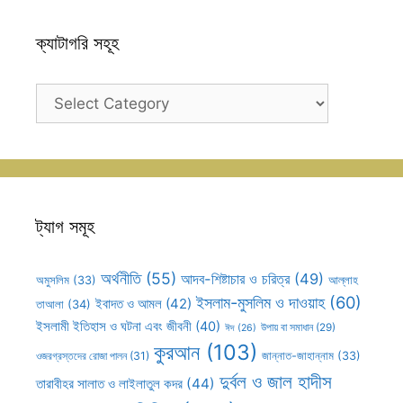
ক্যাটাগরি সহূহ
ক্যাটাগরি
সহূহ
ট্যাগ সমূহ
অর্থনীতি
(55)
আদব-শিষ্টাচার ও চরিত্র
(49)
আল্লাহ
অমুসলিম
(33)
ইসলাম-মুসলিম ও দাওয়াহ
(60)
ইবাদত ও আমল
(42)
তাআলা
(34)
ইসলামী ইতিহাস ও ঘটনা এবং জীবনী
(40)
উপায় বা সমাধান
(29)
ঈদ
(26)
কুরআন
(103)
ওজরগ্রস্তদের রোজা পালন
(31)
জান্নাত-জাহান্নাম
(33)
দুর্বল ও জাল হাদীস
তারাবীহর সালাত ও লাইলাতুল কদর
(44)