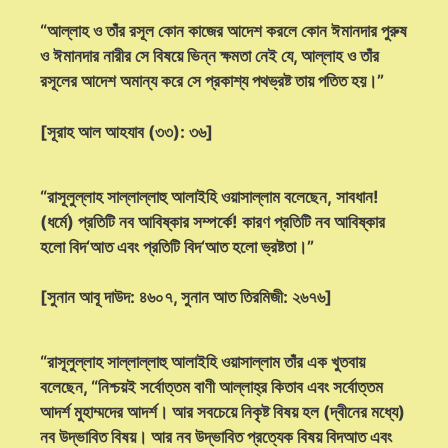
“আল্লাহ ও তাঁর রসূল কোন কাজের আদেশ করলে কোন ঈমানদার পুরুষ
ও ঈমানদার নারীর সে বিষয়ে ভিন্ন ক্ষমতা নেই যে, আল্লাহ ও তাঁর
রসূলের আদেশ অমান্য করে সে প্রকাশ্য পথভ্রষ্ট তায় পতিত হয়।”
[সূরাহ আল আহযাব (৩৩): ৩৬]
“রাসূলুল্লাহ সাল্লাল্লাহু আলাইহি ওয়াসাল্লাম বলেছেন, সাবধান!
(ধর্মে) প্রতিটি নব আবিষ্কার সম্পর্কে! কারণ প্রতিটি নব আবিষ্কার
হলো বিদ‘আত এবং প্রতিটি বিদ‘আত হলো ভ্রষ্টতা।”
[সুনান আবূ দাউদ: ৪৬০৭, সুনান আত তিরমিজী: ২৬৭৬]
“রাসূলুল্লাহ সাল্লাল্লাহু আলাইহি ওয়াসাল্লাম তাঁর এক খুতবায়
বলেছেন, “নিশ্চয়ই সর্বোত্তম বাণী আল্লাহ্‌র কিতাব এবং সর্বোত্তম
আদর্শ মুহাম্মদের আদর্শ। আর সবচেয়ে নিকৃষ্ট বিষয় হল (দ্বীনের মধ্যে)
নব উদ্ভাবিত বিষয়। আর নব উদ্ভাবিত প্রত্যেক বিষয় বিদআত এবং