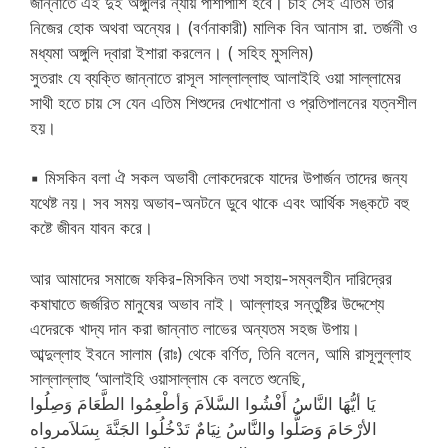
জান্নাতে এই দুই অঙ্গুলির ন্যায় পাশাপাশি হবে। চাই সেই এতিম তার
নিজের হোক অথবা অন্যের। (বর্ণনাকারী) মালিক বিন আনাস রা. তর্জনী ও
মধ্যমা অঙ্গুলি দ্বারা ইশারা করলেন। ( সহিহ মুসলিম)
সুতরাং যে ব্যক্তি জান্নাতে রাসূল সাল্লাল্লাহু আলাইহি ওয়া সাল্লামের
সাথী হতে চায় সে যেন এতিম শিশুদের দেখাশোনা ও প্রতিপালনের যত্নশীল
হয়।
▪
মিসকিন বলা ঐ সকল অভাবী লোকদেরকে যাদের উপার্জন তাদের জন্য
যথেষ্ট নয়। সব সময় অভাব-অনটনে ডুবে থাকে এবং আর্থিক সঙ্কটে বহু
কষ্টে জীবন যাবন করে।
আর আমাদের সমাজে ফকির-মিসকিন তথা সহায়-সম্বলহীন দারিদ্রের
কষাঘাতে জর্জরিত মানুষের অভাব নাই। আল্লাহর সন্তুষ্টির উদ্দেশ্যে
এদেরকে খাদ্য দান করা জান্নাত লাভের অন্যতম সহজ উপায়।
আব্দুল্লাহ ইবনে সালাম (রাঃ) থেকে বর্ণিত, তিনি বলেন, আমি রাসূলুল্লাহ
সাল্লাল্লাহু ‘আলাইহি ওয়াসাল্লাম কে বলতে শুনেছি,
يَا أيُّهَا النَّاسُ أَفْشُوا السَّلاَمَ وَأطْعِمُوا الطَّعَامَ وَصِلُوا
الأرْحَامَ وَصَلُّوا والنَّاسُ نِيَامٌ تَدْخُلُوا الجَنَّةَ بِسَلاَمرواه