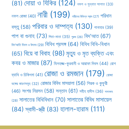
দোয়া ও যিকির
(124)
(81)
নফল ও সুন্নাত সালাত
(33)
নারী
(199)
পরিধান
নফল রোজা
(40)
নারীদের বিভিন্ন স্রাব
(27)
পরিবার ও দাম্পত্য
(130)
বস্তু
(58)
পানাহার
(39)
পাপ বা গুনাহ
(73)
বিদ’আত
(67)
পিতা-মাতা
(35)
পুরুষ
(26)
বিবিধ প্রসঙ্গ
(64)
বিবিধ বিধি-বিধান
বিদ’আতি দিবস ও উৎসব
(29)
বিয়ে বা বিবাহ
(98)
মৃত্যু ও মৃত ব্যক্তি এবং
(65)
কবর ও মাজার
(87)
যিলহজ্জ-কুরবানী ও আরাফা দিবস
(44)
রোগ
রোজা ও রমজান
(179)
ব্যাধি ও চিকিৎসা
(41)
রোজা
রোজার বিবিধ মাসয়ালা
(56)
শিরক ও কুফুরী
ভঙ্গের কারণসমূহ
(32)
সন্তান
(61)
সংশয় নিরসন
(58)
(46)
সহীহ হাদীস
(36)
সাদাকাহ
সালাতের বিবিধ মাসায়েল
সালাতের বিধিবিধান
(70)
(28)
হালাল-হারাম
(111)
(84)
স্বামী-স্ত্রী
(83)