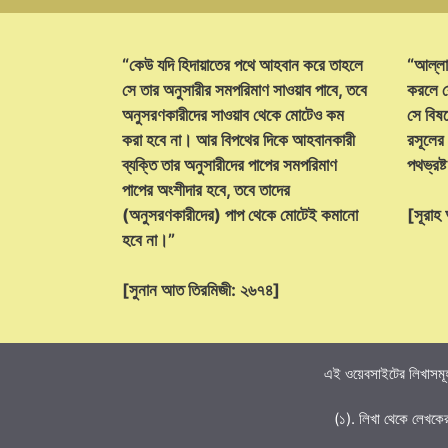
“কেউ যদি হিদায়াতের পথে আহবান করে তাহলে
“আল্লা
সে তার অনুসারীর সমপরিমাণ সাওয়াব পাবে, তবে
করলে ক
অনুসরণকারীদের সাওয়াব থেকে মোটেও কম
সে বিষয়
করা হবে না। আর বিপথের দিকে আহবানকারী
রসূলের
ব্যক্তি তার অনুসারীদের পাপের সমপরিমাণ
পথভ্রষ
পাপের অংশীদার হবে, তবে তাদের
(অনুসরণকারীদের) পাপ থেকে মোটেই কমানো
[সূরা
হবে না।”
[সুনান আত তিরমিজী: ২৬৭৪]
এই ওয়েবসাইটের লিখাসমূহ
(১). লিখা থেকে লেখকে