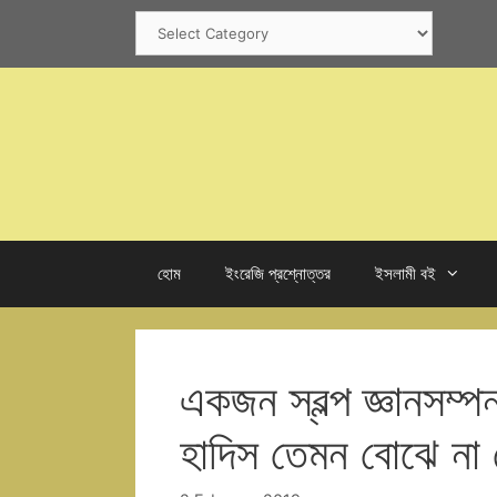
Skip
Categories
to
content
হোম
ইংরেজি প্রশ্নোত্তর
ইসলামী বই
একজন স্বল্প জ্ঞানসম্
হাদিস তেমন বোঝে না 