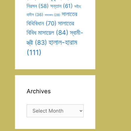
সন্তান
(61)
নিরসন
(58)
সহীহ
সালাতের
হাদীস
(36)
সাদাকাহ
(28)
সালাতের
বিধিবিধান
(70)
বিবিধ মাসায়েল
(84)
স্বামী-
হালাল-হারাম
স্ত্রী
(83)
(111)
Archives
Archives