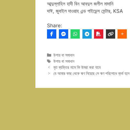
আব্দুল্লাহিল হাদী বিন আবদুল জলীল মাদানি
দাঈ, জুবাইল দাওয়াহ এন্ড গাইডেন্স সেন্টার, KSA
Share:
Categories
উপায় বা সমাধান
Tags
উপায় বা সমাধান
মৃত ব্যক্তির নামে কি উমরা করা যাবে
যে আমার কাছ থেকে ঋণ নিয়েছে সে ঋণ পরিশোধে ব্যর্থ হলে