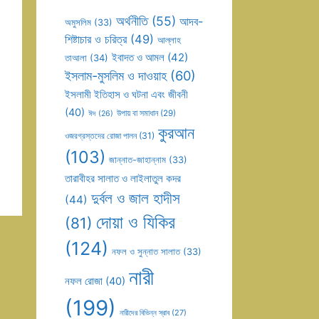
অর্থনীতি
(55)
আদব-
অমুসলিম
(33)
শিষ্টাচার ও চরিত্র
(49)
আল্লাহ
ইবাদত ও আমল
(42)
তাআলা
(34)
ইসলাম-মুসলিম ও দাওয়াহ
(60)
ইসলামী ইতিহাস ও ঘটনা এবং জীবনী
(40)
উপায় বা সমাধান
(29)
ঈদ
(26)
কুরআন
ওজরগ্রস্তদের রোজা পালন
(31)
(103)
জান্নাত-জাহান্নাম
(33)
তারাবীহর সালাত ও লাইলাতুল কদর
দুর্বল ও জাল হাদীস
(44)
দোয়া ও যিকির
(81)
(124)
নফল ও সুন্নাত সালাত
(33)
নারী
নফল রোজা
(40)
(199)
নারীদের বিভিন্ন স্রাব
(27)