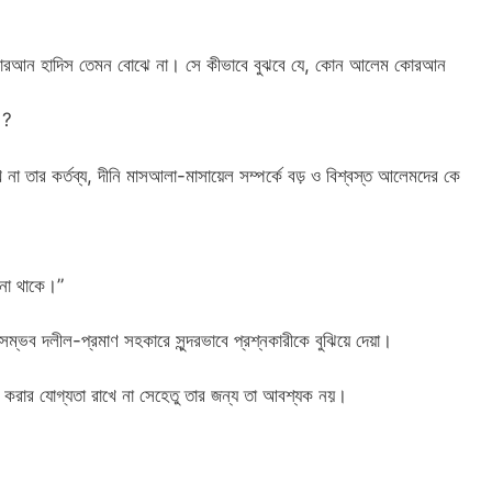
মান কোরআন হাদিস তেমন বোঝে না। সে কীভাবে বুঝবে যে, কোন আলেম কোরআন
 ?
খে না তার কর্তব্য, দীনি মাসআলা-মাসায়েল সম্পর্কে বড় ও বিশ্বস্ত আলেমদের কে
 না থাকে।”
সম্ভব দলীল-প্রমাণ সহকারে সুন্দরভাবে প্রশ্নকারীকে বুঝিয়ে দেয়া।
নয় করার যোগ্যতা রাখে না সেহেতু তার জন্য তা আবশ্যক নয়।