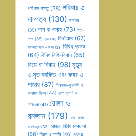
পরিবার ও
পরিধান বস্তু
(58)
দাম্পত্য
(130)
পানাহার
পাপ বা গুনাহ
(73)
(39)
পিতা-
বিদ’আত
(67)
মাতা
(35)
পুরুষ
(26)
বিবিধ প্রসঙ্গ
বিদ’আতি দিবস ও উৎসব
(29)
(64)
বিবিধ বিধি-বিধান
(65)
বিয়ে বা বিবাহ
(98)
মৃত্যু
ও মৃত ব্যক্তি এবং কবর ও
মাজার
(87)
যিলহজ্জ-কুরবানী ও
আরাফা দিবস
(44)
রোগ ব্যাধি ও
রোজা ও
চিকিৎসা
(41)
রমজান
(179)
রোজা ভঙ্গের
রোজার বিবিধ মাসয়ালা
কারণসমূহ
(32)
(56)
সংশয়
শিরক ও কুফুরী
(46)