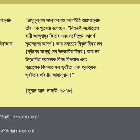
সাল্লাম
“রাসূলুল্লাহ সাল্লাল্লাহু আলাইহি ওয়াসাল্লাম
তাঁর এক খুতবায় বলেছেন, “নিশ্চয়ই সর্বোত্তম
বাণী আল্লাহ্‌র কিতাব এবং সর্বোত্তম আদর্শ
 বিদ‘আত
মুহাম্মদের আদর্শ। আর সবচেয়ে নিকৃষ্ট বিষয় হল
(দ্বীনের মধ্যে) নব উদ্ভাবিত বিষয়। আর নব
উদ্ভাবিত প্রত্যেক বিষয় বিদআত এবং
প্রত্যেক বিদআত হল ভ্রষ্টতা এবং প্রত্যেক
ভ্রষ্টতার পরিণাম জাহান্নাম।”
[সুনান আন-নাসায়ী: ১৫৭৮]
নটি শর্ত প্রযোজ্য হবে!!
 কপি/শেয়ার করতে হবে!!