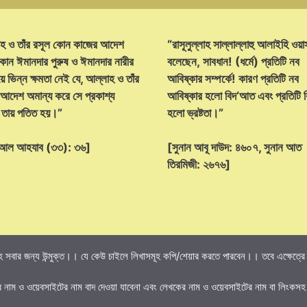
হ ও তাঁর রসূল কোন কাজের আদেশ
“রাসূলুল্লাহ সাল্লাল্লাহু আলাইহি ওয়া
োন ঈমানদার পুরুষ ও ঈমানদার নারীর
বলেছেন, সাবধান! (ধর্মে) প্রতিটি নব
ে ভিন্ন ক্ষমতা নেই যে, আল্লাহ ও তাঁর
আবিষ্কার সম্পর্কে! কারণ প্রতিটি নব
 আদেশ অমান্য করে সে প্রকাশ্য
আবিষ্কার হলো বিদ‘আত এবং প্রতিটি
্ট তায় পতিত হয়।”
হলো ভ্রষ্টতা।”
হ আল আহযাব (৩৩): ৩৬]
[সুনান আবূ দাউদ: ৪৬০৭, সুনান আত
তিরমিজী: ২৬৭৬]
 সবার জন্য উন্মুক্ত।। যে কেউ চাইলে লিখাসমূহ কপি/শেয়ার করতে পারবেন।। তবে এক্ষেত্রে তি
র নাম ও ওয়েবসাইটের নাম বাদ দেওয়া যাবেনা এবং লেখকের নাম ও ওয়েবসাইটের নাম বা লিংকসহ