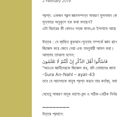
2 February 2019
প্রশ্ন: একজন স্বল্প জ্ঞানসম্পন্ন সাধারণ মুসল
সুন্নাহর অনুকূলে হক কথা বলছেন?
এটা বিচারের কী কোনও সহজ মানদণ্ড ইসলামে আছে
উত্তর : যে ব্যক্তি কুরআন-সুন্নাহ সম্পর্কে জ্ঞান রা
জিজ্ঞেস করে জেনে নেয়া এবং তদনুযায়ী আমল করা।
আল্লাহ তাআলা বলেন:
فَاسْأَلُوا أَهْلَ الذِّكْرِ إِنْ كُنْتُمْ لَا تَعْلَمُونَ
“অতএব জ্ঞানীদেরকে জিজ্ঞেস কর, যদি তোমাদের জানা
-Sura An-Nahl – ayat-43
তবে যে আলেমকে মানুষ প্রশ্ন করবে তার কর্তব্য, যথা
যেহেতু সাধারণ মানুষ ভালো-মন্দ ও সঠিক-বেঠিক নির্
➖➖➖➖➖➖➖➖
উত্তর প্রদানে: