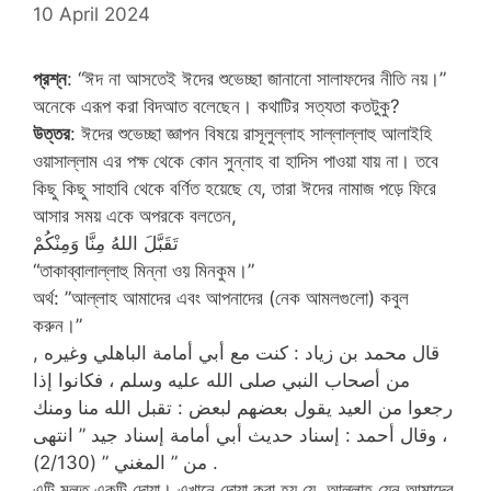
10 April 2024
প্রশ্ন
: “ঈদ না আসতেই ঈদের শুভেচ্ছা জানানো সালাফদের নীতি নয়।”
অনেকে এরূপ করা বিদআত বলেছেন। কথাটির সত্যতা কতটুকু?
উত্তর
: ঈদের শুভেচ্ছা জ্ঞাপন বিষয়ে রাসূলুল্লাহ সাল্লাল্লাহু আলাইহি
ওয়াসাল্লাম এর পক্ষ থেকে কোন সুন্নাহ বা হাদিস পাওয়া যায় না। তবে
কিছু কিছু সাহাবি থেকে বর্ণিত হয়েছে‌ যে, তারা ঈদের নামাজ পড়ে ফিরে
আসার সময় একে অপরকে বলতেন,
تَقَبَّلَ اللهُ مِنَّا وَمِنْكُمْ
“তাকাব্বালাল্লাহু মিন্না ওয় মিনকুম।”
অর্থ: ”আল্লাহ আমাদের এবং আপনাদের (নেক আমলগুলো) কবুল
করুন।”
, قال محمد بن زياد : كنت مع أبي أمامة الباهلي وغيره
من أصحاب النبي صلى الله عليه وسلم ، فكانوا إذا
رجعوا من العيد يقول بعضهم لبعض : تقبل الله منا ومنك
، وقال أحمد : إسناد حديث أبي أمامة إسناد جيد ” انتهى
من ” المغني ” (2/130) .
এটি মূলত একটি দোয়া। এখানে দোয়া করা হয় যে, আল্লাহ যেন আমাদের