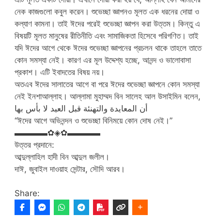
নেক কাজগুলো কবুল করেন। শুভেচ্ছা জ্ঞাপনও মূলত এক ধরনের দোয়া ও
কল্যাণ কামনা। তাই ঈদের পরেই শুভেচ্ছা জ্ঞাপন করা উত্তম। কিন্তু এ
বিষয়টি মূলত মানুষের রীতিনীতি এবং সামাজিকতা হিসেবে পরিগণিত। তাই
যদি ঈদের আগে থেকে ঈদের শুভেচ্ছা জ্ঞাপনের প্রচলন থাকে তাহলে তাতে
কোন সমস্যা নেই। কারণ এর মূল উদ্দেশ্য হচ্ছে, আনন্দ ও ভালোবাসা
প্রকাশ। এটি ইবাদতের বিষয় নয়।
অতএব ঈদের সালাতের আগে বা পরে ঈদের শুভেচ্ছা জ্ঞাপনে কোন সমস্যা
নেই ইনশাআল্লাহ। আল্লামা মুহাম্মদ বিন সালেহ আল উসাইমিন বলেন,
أن المعايدة والتهنئة قبل العيد لا بأس بها
“ঈদের আগে অভিনন্দন ও শুভেচ্ছা বিনিময়ে কোন দোষ নেই।”
▬▬▬▬✿◈✿▬▬▬▬
উত্তর প্রদানে:
আব্দুল্লাহিল হাদী বিন আব্দুল জলীল।
দাঈ, জুবাইল দাওয়াহ সেন্টার, সৌদি আরব।
Share: