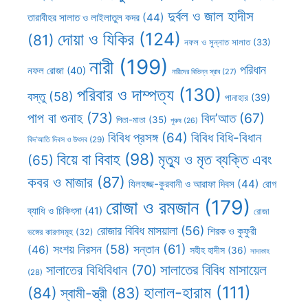
দুর্বল ও জাল হাদীস
তারাবীহর সালাত ও লাইলাতুল কদর
(44)
দোয়া ও যিকির
(124)
(81)
নফল ও সুন্নাত সালাত
(33)
নারী
(199)
পরিধান
নফল রোজা
(40)
নারীদের বিভিন্ন স্রাব
(27)
পরিবার ও দাম্পত্য
(130)
বস্তু
(58)
পানাহার
(39)
পাপ বা গুনাহ
(73)
বিদ’আত
(67)
পিতা-মাতা
(35)
পুরুষ
(26)
বিবিধ প্রসঙ্গ
(64)
বিবিধ বিধি-বিধান
বিদ’আতি দিবস ও উৎসব
(29)
বিয়ে বা বিবাহ
(98)
মৃত্যু ও মৃত ব্যক্তি এবং
(65)
কবর ও মাজার
(87)
যিলহজ্জ-কুরবানী ও আরাফা দিবস
(44)
রোগ
রোজা ও রমজান
(179)
ব্যাধি ও চিকিৎসা
(41)
রোজা
রোজার বিবিধ মাসয়ালা
(56)
শিরক ও কুফুরী
ভঙ্গের কারণসমূহ
(32)
সন্তান
(61)
সংশয় নিরসন
(58)
(46)
সহীহ হাদীস
(36)
সাদাকাহ
সালাতের বিবিধ মাসায়েল
সালাতের বিধিবিধান
(70)
(28)
হালাল-হারাম
(111)
(84)
স্বামী-স্ত্রী
(83)