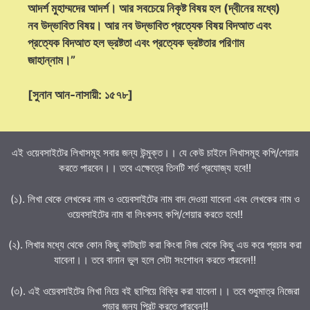
আদর্শ মুহাম্মদের আদর্শ। আর সবচেয়ে নিকৃষ্ট বিষয় হল (দ্বীনের মধ্যে)
নব উদ্ভাবিত বিষয়। আর নব উদ্ভাবিত প্রত্যেক বিষয় বিদআত এবং
প্রত্যেক বিদআত হল ভ্রষ্টতা এবং প্রত্যেক ভ্রষ্টতার পরিণাম
জাহান্নাম।”
[সুনান আন-নাসায়ী: ১৫৭৮]
এই ওয়েবসাইটের লিখাসমূহ সবার জন্য উন্মুক্ত।। যে কেউ চাইলে লিখাসমূহ কপি/শেয়ার
করতে পারবেন।। তবে এক্ষেত্রে তিনটি শর্ত প্রযোজ্য হবে!!
(১). লিখা থেকে লেখকের নাম ও ওয়েবসাইটের নাম বাদ দেওয়া যাবেনা এবং লেখকের নাম ও
ওয়েবসাইটের নাম বা লিংকসহ কপি/শেয়ার করতে হবে!!
(২). লিখার মধ্যে থেকে কোন কিছু কাটছাট করা কিংবা নিজ থেকে কিছু এড করে প্রচার করা
যাবেনা।। তবে বানান ভুল হলে সেটা সংশোধন করতে পারবেন!!
(৩). এই ওয়েবসাইটের লিখা নিয়ে বই ছাপিয়ে বিক্রি করা যাবেনা।। তবে শুধুমাত্র নিজেরা
পড়ার জন্য প্রিন্ট করতে পারবেন!!