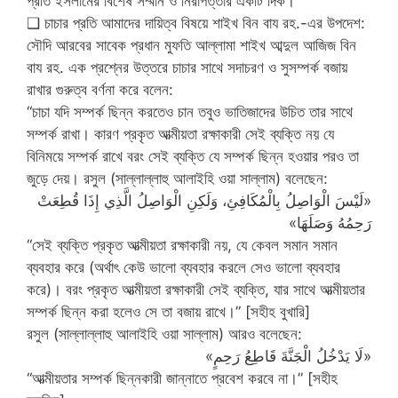
প্রতি ইসলামের বিশেষ সম্মান ও নিরাপত্তার একটি দিক।
❑ চাচার প্রতি আমাদের দায়িত্ব বিষয়ে শাইখ বিন বায রহ.-এর উপদেশ:
সৌদি আরবের সাবেক প্রধান মুফতি আল্লামা শাইখ আব্দুল আজিজ বিন
বায রহ. এক প্রশ্নের উত্তরে চাচার সাথে সদাচরণ ও সুসম্পর্ক বজায়
রাখার গুরুত্ব বর্ণনা করে বলেন:
“চাচা যদি সম্পর্ক ছিন্ন করতেও চান তবুও ভাতিজাদের উচিত তার সাথে
সম্পর্ক রাখা। কারণ প্রকৃত আত্মীয়তা রক্ষাকারী সেই ব্যক্তি নয় যে
বিনিময়ে সম্পর্ক রাখে বরং সেই ব্যক্তি যে সম্পর্ক ছিন্ন হওয়ার পরও তা
জুড়ে দেয়। রসুল (সাল্লাল্লাহু আলাইহি ওয়া সাল্লাম) বলেছেন:
«لَيْسَ الْوَاصِلُ بِالْمُكَافِئِ، وَلَكِنِ الْوَاصِلُ الَّذِي إِذَا قُطِعَتْ
رَحِمُهُ وَصَلَهَا»
“সেই ব্যক্তি প্রকৃত আত্মীয়তা রক্ষাকারী নয়, যে কেবল সমান সমান
ব্যবহার করে (অর্থাৎ কেউ ভালো ব্যবহার করলে সেও ভালো ব্যবহার
করে)। বরং প্রকৃত আত্মীয়তা রক্ষাকারী সেই ব্যক্তি, যার সাথে আত্মীয়তার
সম্পর্ক ছিন্ন করা হলেও সে তা বজায় রাখে।” [সহীহ বুখারি]
রসুল (সাল্লাল্লাহু আলাইহি ওয়া সাল্লাম) আরও বলেছেন:
«لَا يَدْخُلُ الْجَنَّةَ قَاطِعُ رَحِمٍ»
“আত্মীয়তার সম্পর্ক ছিন্নকারী জান্নাতে প্রবেশ করবে না।” [সহীহ