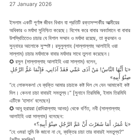
27 January 2026
ইসলাম একটি পূর্ণাঙ্গ জীবন বিধান যা প্রতিটি রক্তসম্পর্কীয় আত্মীয়ের
অধিকার ও মর্যাদা সুনিশ্চিত করেছে। বিশেষ করে বাবার অবর্তমানে বা বাবার
উপস্থিতিতেও চাচার যে বিশাল সম্মান ও মর্যাদা রয়েছে, তা কুরআন ও
সুন্নাহর আলোকে সুস্পষ্ট। রসুলুল্লাহ (সাল্লাল্লাহু আলাইহি ওয়া
সাল্লাম) চাচার মর্যাদাকে বাবার মর্যাদার সাথে তুলনা করেছেন।
✪ রসুল (সাল্লাল্লাহু আলাইহি ওয়া সাল্লাম) বলেন,
«يَا أَيُّهَا النَّاسُ! مَنْ آذَى عَمِّي فَقَدْ آذَانِي، فَإِنَّمَا عَمُّ الرَّجُلِ
صِنْوُ أَبِيهِ»
“হে লোকসকল! যে ব্যক্তি আমার চাচাকে কষ্ট দিল সে যেন আমাকেই কষ্ট
দিল। কেননা চাচা বাবারই সমতুল্য।” [সুনানে তিরমিজি, ইমাম তিরমিযি
এটিকে ‘হাসান’ বলেছেন)
✪ আবু হুরায়রা (রাদিয়াল্লাহু আনহু) থেকে বর্ণিত, নবী (সাল্লাল্লাহু
আলাইহি ওয়া সাল্লাম) বলেছেন:
«يَا عُمَرُ، أَمَا شَعَرْتَ أَنَّ عَمَّ الرَّجُلِ صِنْوُ أَبِيهِ؟»
“হে ওমর! তুমি কি জানো না যে, ব্যক্তির চাচা তার বাবারই সমতুল্য?”
[সহীহ মুসলিম]