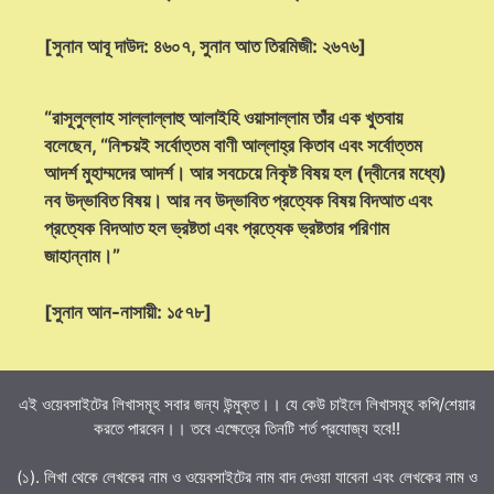
[সুনান আবূ দাউদ: ৪৬০৭, সুনান আত তিরমিজী: ২৬৭৬]
“রাসূলুল্লাহ সাল্লাল্লাহু আলাইহি ওয়াসাল্লাম তাঁর এক খুতবায়
বলেছেন, “নিশ্চয়ই সর্বোত্তম বাণী আল্লাহ্‌র কিতাব এবং সর্বোত্তম
আদর্শ মুহাম্মদের আদর্শ। আর সবচেয়ে নিকৃষ্ট বিষয় হল (দ্বীনের মধ্যে)
নব উদ্ভাবিত বিষয়। আর নব উদ্ভাবিত প্রত্যেক বিষয় বিদআত এবং
প্রত্যেক বিদআত হল ভ্রষ্টতা এবং প্রত্যেক ভ্রষ্টতার পরিণাম
জাহান্নাম।”
[সুনান আন-নাসায়ী: ১৫৭৮]
এই ওয়েবসাইটের লিখাসমূহ সবার জন্য উন্মুক্ত।। যে কেউ চাইলে লিখাসমূহ কপি/শেয়ার
করতে পারবেন।। তবে এক্ষেত্রে তিনটি শর্ত প্রযোজ্য হবে!!
(১). লিখা থেকে লেখকের নাম ও ওয়েবসাইটের নাম বাদ দেওয়া যাবেনা এবং লেখকের নাম ও