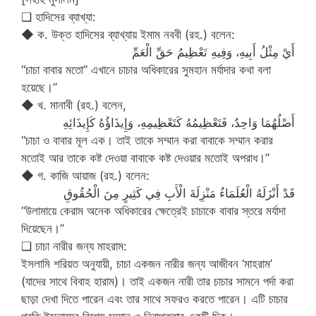
❑ হাদিসের ব্যাখ্যা:
◆ ক. উক্ত হাদিসের ব্যাখ্যায় ইমাম নববী (রহ.) বলেন:
أَيْ مِثْلُ أَبِيهِ، وَفِيهِ تَعْظِيمُ حَقِّ الْعَمِّ
“চাচা বাবার মতো” এখানে চাচার অধিকারের সুমহান মর্যাদার কথা বলা
হয়েছে।”
◆ খ. মানাবী (রহ.) বলেন,
أَصْلُهُمَا وَاحِدٌ، فَتَعْظِيمُهُ كَتَعْظِيمِهِ، وَإِيذَاؤُهُ كَإِيذَائِهِ
“চাচা ও বাবার মূল এক। তাই তাকে সম্মান করা বাবাকে সম্মান করার
মতোই আর তাকে কষ্ট দেওয়া বাবাকে কষ্ট দেওয়ার মতোই অপরাধ।”
◆ গ. কাজি আয়াজ (রহ.) বলেন:
قَدْ أَنْزَلَهُ الْعُلَمَاءُ مَنْزِلَةَ الْأَبِ فِي كَثِيرٍ مِنَ الْحُقُوقِ
“উলামায়ে কেরাম অনেক অধিকারের ক্ষেত্রেই চাচাকে বাবার স্তরে মর্যাদা
দিয়েছেন।”
❑ চাচা নারীর জন্য মাহরাম:
ইসলামি শরিয়ত অনুযায়ী, চাচা একজন নারীর জন্য আজীবন ‘মাহরাম’
(যাদের সাথে বিবাহ হারাম)। তাই একজন নারী তার চাচার সামনে পর্দা করা
ছাড়া দেখা দিতে পারেন এবং তার সাথে সফরও করতে পারেন। এটি চাচার