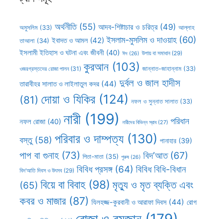
অর্থনীতি
(55)
আদব-শিষ্টাচার ও চরিত্র
(49)
আল্লাহ
অমুসলিম
(33)
ইসলাম-মুসলিম ও দাওয়াহ
(60)
ইবাদত ও আমল
(42)
তাআলা
(34)
ইসলামী ইতিহাস ও ঘটনা এবং জীবনী
(40)
উপায় বা সমাধান
(29)
ঈদ
(26)
কুরআন
(103)
ওজরগ্রস্তদের রোজা পালন
(31)
জান্নাত-জাহান্নাম
(33)
দুর্বল ও জাল হাদীস
তারাবীহর সালাত ও লাইলাতুল কদর
(44)
দোয়া ও যিকির
(124)
(81)
নফল ও সুন্নাত সালাত
(33)
নারী
(199)
পরিধান
নফল রোজা
(40)
নারীদের বিভিন্ন স্রাব
(27)
পরিবার ও দাম্পত্য
(130)
বস্তু
(58)
পানাহার
(39)
পাপ বা গুনাহ
(73)
বিদ’আত
(67)
পিতা-মাতা
(35)
পুরুষ
(26)
বিবিধ প্রসঙ্গ
(64)
বিবিধ বিধি-বিধান
বিদ’আতি দিবস ও উৎসব
(29)
বিয়ে বা বিবাহ
(98)
মৃত্যু ও মৃত ব্যক্তি এবং
(65)
কবর ও মাজার
(87)
যিলহজ্জ-কুরবানী ও আরাফা দিবস
(44)
রোগ
রোজা ও রমজান
(179)