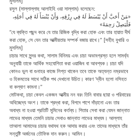
মুসলিম]
রসুল (সাল্লাল্লাহু আলাইহি ওয়া সাল্লাম) বলেছেন:
«مَنْ أَحَبَّ أَنْ يُبْسَطَ لَهُ فِي رِزْقِهِ، وَأَنْ يُنْسَأَ لَهُ فِي أَجَلِهِ،
فَلْيَصِلْ رَحِمَهُ»
“যে ব্যক্তি পছন্দ করে যে তার রিজিক বৃদ্ধি করা হোক এবং তার হায়াত দীর্ঘ
করা হোক, সে যেন তার আত্মীয়তার সম্পর্ক বজায় রাখে।” [সহীহ বুখারি ও
মুসলিম]
চাচার সাথে সুন্দর কথা, সালাম বিনিময় এবং চাচা অভাবগ্রস্ত হলে সামর্থ্য
অনুযায়ী তাকে আর্থিক সহযোগিতা করা ওয়াজিব বা আবশ্যক। চাচা যদি
কোনও ভুল বা গুনাহর কাজে লিপ্ত থাকেন তবে তাকে অত্যন্ত নম্রভাবে
ও হিকমতের সাথে সঠিক পথ দেখানো উচিত। কারণ ‘দ্বীন হলো নসিহত
বা কল্যাণ কামনা।”
মোটকথা, চাচা কেবল একজন আত্মীয় নন বরং তিনি বাবার ছায়া ও পরিবারের
অবিচ্ছেদ্য অংশ। তাকে শ্রদ্ধা করা, বিপদে পাশে দাঁড়ানো এবং তার
অবাধ্য না হওয়া প্রতিটি মুমিনের কর্তব্য। পিতার সেবা করা যেমন জান্নাত
লাভের মাধ্যম তেমনি চাচার সেবাও জান্নাত লাভের মাধ্যম। আল্লাহ
তাআলা আমাদের চাচার যথাযথ হক আদায় করার এবং তাদের মাধ্যমে তাঁর
সন্তুষ্টি অর্জনের তৌফিক দান করুন। আমিন।