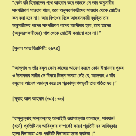
“কেউ যদি হিদায়াতের পথে আহবান করে তাহলে সে তার অনুসারীর
সমপরিমাণ সাওয়াব পাবে, তবে অনুসরণকারীদের সাওয়াব থেকে মোটেও
কম করা হবে না। আর বিপথের দিকে আহবানকারী ব্যক্তি তার
অনুসারীদের পাপের সমপরিমাণ পাপের অংশীদার হবে, তবে তাদের
(অনুসরণকারীদের) পাপ থেকে মোটেই কমানো হবে না।”
[সুনান আত তিরমিজী: ২৬৭৪]
“আল্লাহ ও তাঁর রসূল কোন কাজের আদেশ করলে কোন ঈমানদার পুরুষ
ও ঈমানদার নারীর সে বিষয়ে ভিন্ন ক্ষমতা নেই যে, আল্লাহ ও তাঁর
রসূলের আদেশ অমান্য করে সে প্রকাশ্য পথভ্রষ্ট তায় পতিত হয়।”
[সূরাহ আল আহযাব (৩৩): ৩৬]
“রাসূলুল্লাহ সাল্লাল্লাহু আলাইহি ওয়াসাল্লাম বলেছেন, সাবধান!
(ধর্মে) প্রতিটি নব আবিষ্কার সম্পর্কে! কারণ প্রতিটি নব আবিষ্কার
হলো বিদ‘আত এবং প্রতিটি বিদ‘আত হলো ভ্রষ্টতা।”