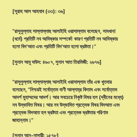
[সূরাহ আল আহযাব (৩৩): ৩৬]
“রাসূলুল্লাহ সাল্লাল্লাহু আলাইহি ওয়াসাল্লাম বলেছেন, সাবধান!
(ধর্মে) প্রতিটি নব আবিষ্কার সম্পর্কে! কারণ প্রতিটি নব আবিষ্কার
হলো বিদ‘আত এবং প্রতিটি বিদ‘আত হলো ভ্রষ্টতা।”
[সুনান আবূ দাউদ: ৪৬০৭, সুনান আত তিরমিজী: ২৬৭৬]
“রাসূলুল্লাহ সাল্লাল্লাহু আলাইহি ওয়াসাল্লাম তাঁর এক খুতবায়
বলেছেন, “নিশ্চয়ই সর্বোত্তম বাণী আল্লাহ্‌র কিতাব এবং সর্বোত্তম
আদর্শ মুহাম্মদের আদর্শ। আর সবচেয়ে নিকৃষ্ট বিষয় হল (দ্বীনের মধ্যে)
নব উদ্ভাবিত বিষয়। আর নব উদ্ভাবিত প্রত্যেক বিষয় বিদআত এবং
প্রত্যেক বিদআত হল ভ্রষ্টতা এবং প্রত্যেক ভ্রষ্টতার পরিণাম
জাহান্নাম।”
[সুনান আন-নাসায়ী: ১৫৭৮]