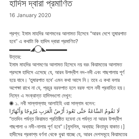
হাদিস দ্বারা প্রমাণিত
16 January 2020
প্রশ্ন: ইমাম মাহদির আগমনের আলামত হিসেবে “আরব দেশে তুষারপাত
হবে” এ কথাটা কি হাদিস দ্বারা প্রমাণিত?
▬▬▬▬◢◯◣▬▬▬▬
উত্তর:
ইমাম মাহদির আগমণের আলামত হিসেবে নয় বরং কিয়ামতের আলামত
প্রসঙ্গে হাদিসে এসেছে যে, আরব উপদ্বীপ নদ-নদী এবং গাছপালায় পূর্ণ
হয়ে যাবে। ‘তুষারপাত হবে’ এমন কথা আসে নি। তবে এ কথা বলার
অপেক্ষা রাখে না যে, প্রচুর বরফপাত হলে বরফ গলে নদী প্রবাহিত হয়।
নিম্নে এ সংক্রান্ত হাদিসগুলো দেখুন:
◉ ১. নবী সাল্লাল্লাহু আলাইহি ওয়া সাল্লাম বলেন:
لَا تَقُومُ السَّاعَةُ حَتَّى تَعُودَ أَرْضُ الْعَرَبِ مُرُوجًا وَأَنْهَارًا
‘‘ততদিন পর্যন্ত কিয়ামত প্রতিষ্ঠিত হবেনা যে পর্যন্ত না আরব উপদ্বীপ
গাছপালা ও নদী-নালায় পূর্ণ হবে’’।[মুসলিম, অধ্যায়: কিতাবুয যাকাত।]
হাদীসের প্রকাশ্য বর্ণনা থেকে বুঝা যাচ্ছে যে, আরব দেশসমূহে কিয়ামতের