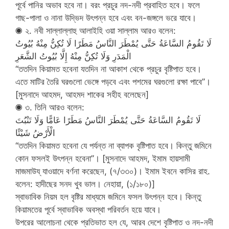
পূর্বে পানির অভাব হবে না। বরং প্রচুর নদ-নদী প্রবাহিত হবে। ফলে
গাছ-পালা ও নানা উদ্ভিদ উৎপন্ন হবে এবং বন-জঙ্গলে ভরে যাবে।
◉ ২. নবী সাল্লাল্লাহু আলাইহি ওয়া সাল্লাম আরও বলেন:
لَا تَقُومُ السَّاعَةُ حَتَّى يُمْطَرَ النَّاسُ مَطَرًا لَا تُكِنُّ مِنْهُ بُيُوتُ
الْمَدَرِ وَلَا تُكِنُّ مِنْهُ إِلَّا بُيُوتُ الشَّعَرِ
‘‘ততদিন কিয়ামত হবেনা যতদিন না আকাশ থেকে প্রচুর বৃষ্টিপাত হবে।
এতে মাটির তৈরি ঘরগুলো ভেঙ্গে পড়বে এবং পশমের ঘরগুলো রক্ষা পাবে’’।
[মুসনাদে আহমদ, আহমদ শাকের সহীহ বলেছেন]
◉ ৩. তিনি আরও বলেন:
لَا تَقُومُ السَّاعَةُ حَتَّى يُمْطَرَ النَّاسُ مَطَرًا عَامًّا وَلَا تَنْبُتَ
الْأَرْضُ شَيْئًا
‘‘ততদিন কিয়ামত হবেনা যে পর্যন্ত না ব্যাপক বৃষ্টিপাত হবে। কিন্তু জমিনে
কোন ফসলই উৎপন্ন হবেনা’’। [মুসনাদে আহমদ, ইমাম হায়সামী
মাজমাউয্ যাওয়াদে বর্ণনা করেছেন, (৭/৩৩০)। ইমাম ইবনে কাসির রাহ.
বলেন: হাদীছের সনদ খুব ভাল। নেহায়া, (১/১৮০)]
স্বাভাবিক নিয়ম হল বৃষ্টির মাধ্যমে জমিনে ফসল উৎপন্ন হবে। কিন্তু
কিয়ামতের পূর্বে স্বাভাবিক অবস্থা পরিবর্তন হয়ে যাবে।
উপরের আলোচনা থেকে প্রতিভাত হল যে, আরব দেশে বৃষ্টিপাত ও নদ-নদী