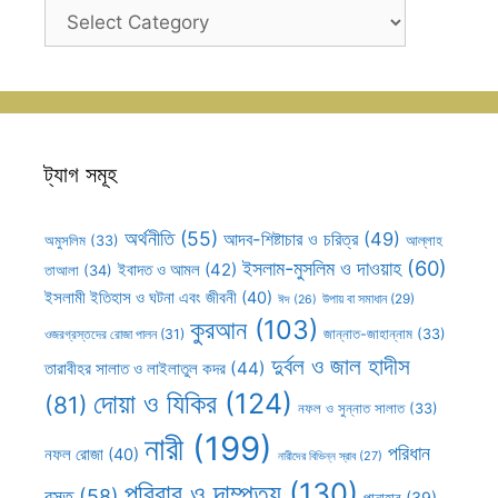
ক্যাটাগরি
সহূহ
ট্যাগ সমূহ
অর্থনীতি
(55)
আদব-শিষ্টাচার ও চরিত্র
(49)
আল্লাহ
অমুসলিম
(33)
ইসলাম-মুসলিম ও দাওয়াহ
(60)
ইবাদত ও আমল
(42)
তাআলা
(34)
ইসলামী ইতিহাস ও ঘটনা এবং জীবনী
(40)
উপায় বা সমাধান
(29)
ঈদ
(26)
কুরআন
(103)
ওজরগ্রস্তদের রোজা পালন
(31)
জান্নাত-জাহান্নাম
(33)
দুর্বল ও জাল হাদীস
তারাবীহর সালাত ও লাইলাতুল কদর
(44)
দোয়া ও যিকির
(124)
(81)
নফল ও সুন্নাত সালাত
(33)
নারী
(199)
পরিধান
নফল রোজা
(40)
নারীদের বিভিন্ন স্রাব
(27)
পরিবার ও দাম্পত্য
(130)
বস্তু
(58)
পানাহার
(39)