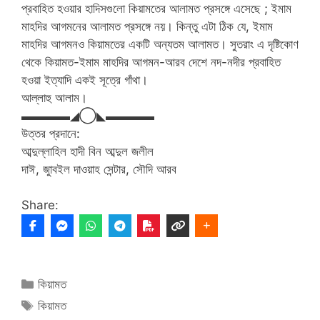
প্রবাহিত হওয়ার হাদিসগুলো কিয়ামতের আলামত প্রসঙ্গে এসেছে ; ইমাম
মাহদির আগমনের আলামত প্রসঙ্গে নয়। কিন্তু এটা ঠিক যে, ইমাম
মাহদির আগমনও কিয়ামতের একটি অন্যতম আলামত। সুতরাং এ দৃষ্টিকোণ
থেকে কিয়ামত-ইমাম মাহদির আগমন-আরব দেশে নদ-নদীর প্রবাহিত
হওয়া ইত্যাদি একই সূত্রে গাঁথা।
আল্লাহু আলাম।
▬▬▬▬◢◯◣▬▬▬▬
উত্তর প্রদানে:
আব্দুল্লাহিল হাদী বিন আব্দুল জলীল
দাঈ, জুাবইল দাওয়াহ সেন্টার, সৌদি আরব
Share:
Categories
কিয়ামত
Tags
কিয়ামত