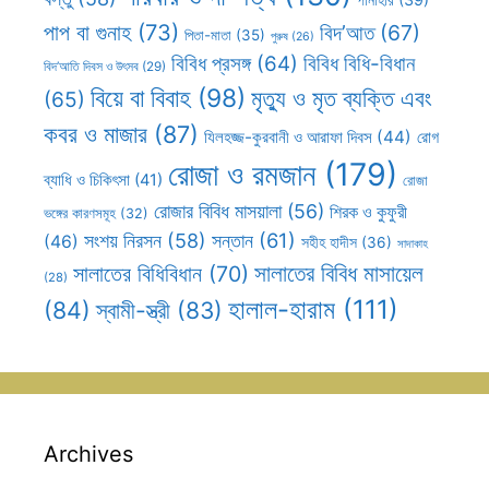
পাপ বা গুনাহ
(73)
বিদ’আত
(67)
পিতা-মাতা
(35)
পুরুষ
(26)
বিবিধ প্রসঙ্গ
(64)
বিবিধ বিধি-বিধান
বিদ’আতি দিবস ও উৎসব
(29)
বিয়ে বা বিবাহ
(98)
মৃত্যু ও মৃত ব্যক্তি এবং
(65)
কবর ও মাজার
(87)
যিলহজ্জ-কুরবানী ও আরাফা দিবস
(44)
রোগ
রোজা ও রমজান
(179)
ব্যাধি ও চিকিৎসা
(41)
রোজা
রোজার বিবিধ মাসয়ালা
(56)
শিরক ও কুফুরী
ভঙ্গের কারণসমূহ
(32)
সন্তান
(61)
সংশয় নিরসন
(58)
(46)
সহীহ হাদীস
(36)
সাদাকাহ
সালাতের বিবিধ মাসায়েল
সালাতের বিধিবিধান
(70)
(28)
হালাল-হারাম
(111)
(84)
স্বামী-স্ত্রী
(83)
Archives