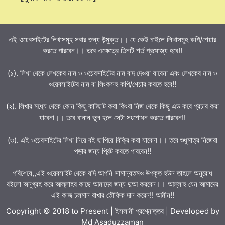
এই ওয়েবসাইটের লিখাসমূহ সবার জন্য উন্মুক্ত।। যে কেউ চাইলে লিখাসমূহ কপি/শেয়ার
করতে পারবেন।। তবে এক্ষেত্রে তিনটি শর্ত প্রযোজ্য হবে!!
(১). লিখা থেকে লেখকের নাম ও ওয়েবসাইটের নাম বাদ দেওয়া যাবেনা এবং লেখকের নাম ও
ওয়েবসাইটের নাম বা লিংকসহ কপি/শেয়ার করতে হবে!!
(২). লিখার মধ্যে থেকে কোন কিছু কাটছাট করা কিংবা নিজ থেকে কিছু এড করে প্রচার করা
যাবেনা।। তবে বানান ভুল হলে সেটা সংশোধন করতে পারবেন!!
(৩). এই ওয়েবসাইটের লিখা নিয়ে বই ছাপিয়ে বিক্রি করা যাবেনা।। তবে শুধুমাত্র নিজেরা
পড়ার জন্য প্রিন্ট করতে পারবেন!!
পরিশেষে,,এই ওয়েবসাইট থেকে যদি আপনি সামান্যতমও উপকৃত হউন তাহলে অনুরোধ
রইলো অনুগ্রহ করে আল্লাহর কাছে আমাদের জন্য দুআ করবেন।। আল্লাহ যেন আমাদের
এই কাজ চলমান রাখার তৌফিক দান করেন!! আমীন!!
Copyright © 2018 to Present | ইসলামী প্রশ্নোত্তর | Developed by
Md Asaduzzaman