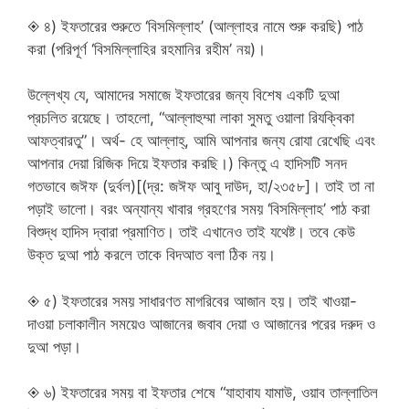
◈ ৪) ইফতারের শুরুতে ‘বিসমিল্লাহ’ (আল্লাহর নামে শুরু করছি) পাঠ
করা (পরিপূর্ণ ‘বিসমিল্লাহির রহমানির রহীম’ নয়)।
উল্লেখ্য যে, আমাদের সমাজে ইফতারের জন্য বিশেষ একটি দুআ
প্রচলিত রয়েছে। তাহলো, “আল্লাহুম্মা লাকা সুমতু ওয়ালা রিযক্বিকা
আফত্বারতু”। অর্থ- হে আল্লাহ্, আমি আপনার জন্য রোযা রেখেছি এবং
আপনার দেয়া রিজিক দিয়ে ইফতার করছি।) কিন্তু এ হাদিসটি সনদ
গতভাবে জঈফ (দুর্বল)[(দ্র: জঈফ আবু দাউদ, হা/২৩৫৮]। তাই তা না
পড়াই ভালো। বরং অন্যান্য খাবার গ্রহণের সময় ‘বিসমিল্লাহ’ পাঠ করা
বিশুদ্ধ হাদিস দ্বারা প্রমাণিত। তাই এখানেও তাই যথেষ্ট। তবে কেউ
উক্ত দুআ পাঠ করলে তাকে বিদআত বলা ঠিক নয়।
◈ ৫) ইফতারের সময় সাধারণত মাগরিবের আজান হয়। তাই খাওয়া-
দাওয়া চলাকালীন সময়েও আজানের জবাব দেয়া ও আজানের পরের দরুদ ও
দুআ পড়া।
◈ ৬) ইফতারের সময় বা ইফতার শেষে “যাহাবায যামাউ, ওয়াব তাল্লাতিল