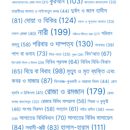
কুরআন
(103)
ওজরগ্রস্তদের রোজা পালন
(31)
জান্নাত-জাহান্নাম
(33)
দুর্বল ও জাল হাদীস
তারাবীহর সালাত ও লাইলাতুল কদর
(44)
দোয়া ও যিকির
(124)
(81)
নফল ও সুন্নাত সালাত
(33)
নারী
(199)
পরিধান
নফল রোজা
(40)
নারীদের বিভিন্ন স্রাব
(27)
পরিবার ও দাম্পত্য
(130)
বস্তু
(58)
পানাহার
(39)
পাপ বা গুনাহ
(73)
বিদ’আত
(67)
পিতা-মাতা
(35)
পুরুষ
(26)
বিবিধ প্রসঙ্গ
(64)
বিবিধ বিধি-বিধান
বিদ’আতি দিবস ও উৎসব
(29)
বিয়ে বা বিবাহ
(98)
মৃত্যু ও মৃত ব্যক্তি এবং
(65)
কবর ও মাজার
(87)
যিলহজ্জ-কুরবানী ও আরাফা দিবস
(44)
রোগ
রোজা ও রমজান
(179)
ব্যাধি ও চিকিৎসা
(41)
রোজা
রোজার বিবিধ মাসয়ালা
(56)
শিরক ও কুফুরী
ভঙ্গের কারণসমূহ
(32)
সন্তান
(61)
সংশয় নিরসন
(58)
(46)
সহীহ হাদীস
(36)
সাদাকাহ
সালাতের বিবিধ মাসায়েল
সালাতের বিধিবিধান
(70)
(28)
হালাল-হারাম
(111)
(84)
স্বামী-স্ত্রী
(83)