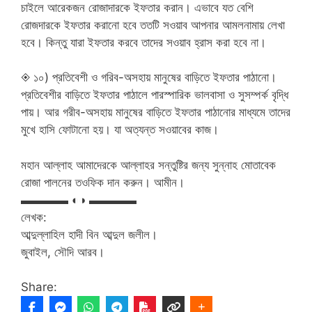
চাইলে আরেকজন রোজাদারকে ইফতার করান। এভাবে যত বেশি
রোজদারকে ইফতার করানো হবে ততটি সওয়াব আপনার আমলনামায় লেখা
হবে। কিন্তু যারা ইফতার করবে তাদের সওয়াব হ্রাস করা হবে না।
◈ ১০) প্রতিবেশী ও গরিব-অসহায় মানুষের বাড়িতে ইফতার পাঠানো।
প্রতিবেশীর বাড়িতে ইফতার পাঠালে পারস্পারিক ভালবাসা ও সুসম্পর্ক বৃদ্ধি
পায়। আর গরীব-অসহায় মানুষের বাড়িতে ইফতার পাঠানোর মাধ্যমে তাদের
মুখে হাসি ফোটানো হয়। যা অত্যন্ত সওয়াবের কাজ।
মহান আল্লাহ আমাদেরকে আল্লাহর সন্তুষ্টির জন্য সুন্নাহ মোতাবেক
রোজা পালনের তওফিক দান করুন। আমীন।
▬▬▬▬ ◐◑ ▬▬▬▬
লেখক:
আব্দুল্লাহিল হাদী বিন আব্দুল জলীল।
জুবাইল, সৌদি আরব।
Share: