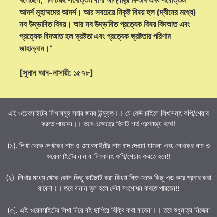
আদর্শ মুহাম্মদের আদর্শ। আর সবচেয়ে নিকৃষ্ট বিষয় হল (দ্বীনের মধ্যে)
নব উদ্ভাবিত বিষয়। আর নব উদ্ভাবিত প্রত্যেক বিষয় বিদআত এবং
প্রত্যেক বিদআত হল ভ্রষ্টতা এবং প্রত্যেক ভ্রষ্টতার পরিণাম
জাহান্নাম।”
[সুনান আন-নাসায়ী: ১৫৭৮]
এই ওয়েবসাইটের লিখাসমূহ সবার জন্য উন্মুক্ত।। যে কেউ চাইলে লিখাসমূহ কপি/শেয়ার
করতে পারবেন।। তবে এক্ষেত্রে তিনটি শর্ত প্রযোজ্য হবে!!
(১). লিখা থেকে লেখকের নাম ও ওয়েবসাইটের নাম বাদ দেওয়া যাবেনা এবং লেখকের নাম ও
ওয়েবসাইটের নাম বা লিংকসহ কপি/শেয়ার করতে হবে!!
(২). লিখার মধ্যে থেকে কোন কিছু কাটছাট করা কিংবা নিজ থেকে কিছু এড করে প্রচার করা
যাবেনা।। তবে বানান ভুল হলে সেটা সংশোধন করতে পারবেন!!
(৩). এই ওয়েবসাইটের লিখা নিয়ে বই ছাপিয়ে বিক্রি করা যাবেনা।। তবে শুধুমাত্র নিজেরা