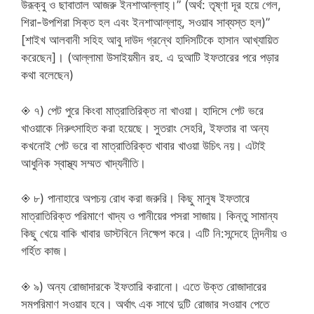
উরূক্বু ও ছাবাতাল আজরু ইনশাআল্লাহ্‌।” (অর্থ: তৃষ্ণা দূর হয়ে গেল,
শিরা-উপশিরা সিক্ত হল এবং ইনশাআল্লাহ্‌, সওয়াব সাব্যস্ত হল)”
[শাইখ আলবানী সহিহ আবু দাউদ গ্রন্থে হাদিসটিকে হাসান আখ্যায়িত
করেছেন]। (আল্লামা উসাইয়মীন রহ. এ দুআটি ইফতারের পরে পড়ার
কথা বলেছেন)
◈ ৭) পেট পুরে কিংবা মাত্রাতিরিক্ত না খাওয়া। হাদিসে পেট ভরে
খাওয়াকে নিরুৎসাহিত করা হয়েছে। সুতরাং সেহরি, ইফতার বা অন্য
কখনোই পেট ভরে বা মাত্রাতিরিক্ত খাবার খাওয়া উচিৎ নয়। এটাই
আধুনিক স্বাস্থ্য সম্মত খাদ্যনীতি।
◈ ৮) পানাহারে অপচয় রোধ করা জরুরি। কিছু মানুষ ইফতারে
মাত্রাতিরিক্ত পরিমাণে খাদ্য ও পানীয়ের পসরা সাজায়। কিন্তু সামান্য
কিছু খেয়ে বাকি খাবার ডাস্টবিনে নিক্ষেপ করে। এটি নি:সন্দেহে নিন্দনীয় ও
গর্হিত কাজ।
◈ ৯) অন্য রোজাদারকে ইফতারি করানো। এতে উক্ত রোজাদারের
সমপরিমাণ সওয়াব হবে। অর্থাৎ এক সাথে দুটি রোজার সওয়াব পেতে