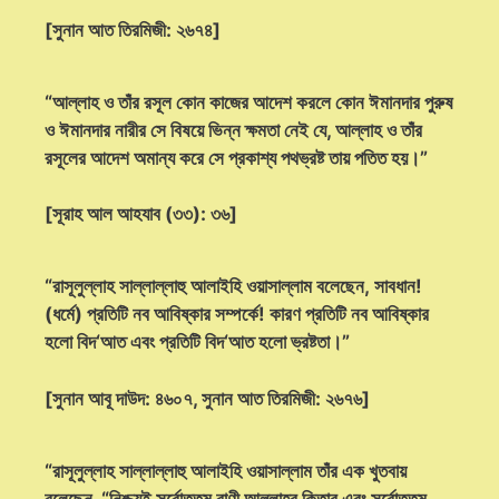
[সুনান আত তিরমিজী: ২৬৭৪]
“আল্লাহ ও তাঁর রসূল কোন কাজের আদেশ করলে কোন ঈমানদার পুরুষ
ও ঈমানদার নারীর সে বিষয়ে ভিন্ন ক্ষমতা নেই যে, আল্লাহ ও তাঁর
রসূলের আদেশ অমান্য করে সে প্রকাশ্য পথভ্রষ্ট তায় পতিত হয়।”
[সূরাহ আল আহযাব (৩৩): ৩৬]
“রাসূলুল্লাহ সাল্লাল্লাহু আলাইহি ওয়াসাল্লাম বলেছেন, সাবধান!
(ধর্মে) প্রতিটি নব আবিষ্কার সম্পর্কে! কারণ প্রতিটি নব আবিষ্কার
হলো বিদ‘আত এবং প্রতিটি বিদ‘আত হলো ভ্রষ্টতা।”
[সুনান আবূ দাউদ: ৪৬০৭, সুনান আত তিরমিজী: ২৬৭৬]
“রাসূলুল্লাহ সাল্লাল্লাহু আলাইহি ওয়াসাল্লাম তাঁর এক খুতবায়
বলেছেন, “নিশ্চয়ই সর্বোত্তম বাণী আল্লাহ্‌র কিতাব এবং সর্বোত্তম