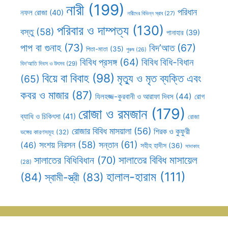
নারী
(199)
পরিধান
নফল রোজা
(40)
নারীদের বিভিন্ন স্রাব
(27)
পরিবার ও দাম্পত্য
(130)
বস্তু
(58)
পানাহার
(39)
পাপ বা গুনাহ
(73)
বিদ’আত
(67)
পিতা-মাতা
(35)
পুরুষ
(26)
বিবিধ প্রসঙ্গ
(64)
বিবিধ বিধি-বিধান
বিদ’আতি দিবস ও উৎসব
(29)
বিয়ে বা বিবাহ
(98)
মৃত্যু ও মৃত ব্যক্তি এবং
(65)
কবর ও মাজার
(87)
যিলহজ্জ-কুরবানী ও আরাফা দিবস
(44)
রোগ
রোজা ও রমজান
(179)
ব্যাধি ও চিকিৎসা
(41)
রোজা
রোজার বিবিধ মাসয়ালা
(56)
শিরক ও কুফুরী
ভঙ্গের কারণসমূহ
(32)
সন্তান
(61)
সংশয় নিরসন
(58)
(46)
সহীহ হাদীস
(36)
সাদাকাহ
সালাতের বিবিধ মাসায়েল
সালাতের বিধিবিধান
(70)
(28)
হালাল-হারাম
(111)
(84)
স্বামী-স্ত্রী
(83)