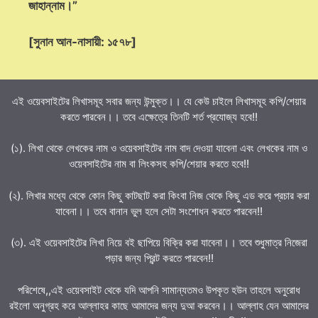
জাহান্নাম।”
[সুনান আন-নাসায়ী: ১৫৭৮]
এই ওয়েবসাইটের লিখাসমূহ সবার জন্য উন্মুক্ত।। যে কেউ চাইলে লিখাসমূহ কপি/শেয়ার
করতে পারবেন।। তবে এক্ষেত্রে তিনটি শর্ত প্রযোজ্য হবে!!
(১). লিখা থেকে লেখকের নাম ও ওয়েবসাইটের নাম বাদ দেওয়া যাবেনা এবং লেখকের নাম ও
ওয়েবসাইটের নাম বা লিংকসহ কপি/শেয়ার করতে হবে!!
(২). লিখার মধ্যে থেকে কোন কিছু কাটছাট করা কিংবা নিজ থেকে কিছু এড করে প্রচার করা
যাবেনা।। তবে বানান ভুল হলে সেটা সংশোধন করতে পারবেন!!
(৩). এই ওয়েবসাইটের লিখা নিয়ে বই ছাপিয়ে বিক্রি করা যাবেনা।। তবে শুধুমাত্র নিজেরা
পড়ার জন্য প্রিন্ট করতে পারবেন!!
পরিশেষে,,এই ওয়েবসাইট থেকে যদি আপনি সামান্যতমও উপকৃত হউন তাহলে অনুরোধ
রইলো অনুগ্রহ করে আল্লাহর কাছে আমাদের জন্য দুআ করবেন।। আল্লাহ যেন আমাদের