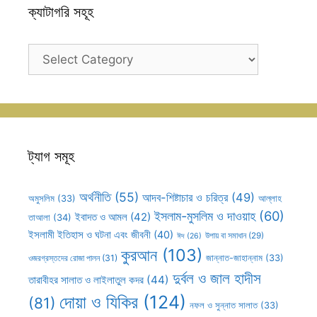
ক্যাটাগরি সহূহ
ক্যাটাগরি
সহূহ
ট্যাগ সমূহ
অর্থনীতি
(55)
আদব-শিষ্টাচার ও চরিত্র
(49)
আল্লাহ
অমুসলিম
(33)
ইসলাম-মুসলিম ও দাওয়াহ
(60)
ইবাদত ও আমল
(42)
তাআলা
(34)
ইসলামী ইতিহাস ও ঘটনা এবং জীবনী
(40)
উপায় বা সমাধান
(29)
ঈদ
(26)
কুরআন
(103)
ওজরগ্রস্তদের রোজা পালন
(31)
জান্নাত-জাহান্নাম
(33)
দুর্বল ও জাল হাদীস
তারাবীহর সালাত ও লাইলাতুল কদর
(44)
দোয়া ও যিকির
(124)
(81)
নফল ও সুন্নাত সালাত
(33)