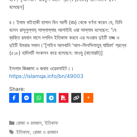
বলেছেন]
৪। ইমাম বাইহাকী হাসান বিন আলী (রাঃ) থেকে বর্ণনা করেন যে, তিনি
বলেন রাসূলুল্লাহ্‌ সাল্লাল্লাহু আলাইহি ওয়া সাল্লাম বলেছেন: “যে
ব্যক্তি রমযান মাসে দশদিন ইতিকাফ করবে এর সওয়াব দুইটি হজ্জ ও
দুইটি উমরার সমান।”[শাইখ আলবানি ‘আল-সিলসিলাতুয্‌ যায়িফা’ গ্রন্থে
(৫১৮) হাদিসটি সংকলন করে বলেছেন: মাওযু (বানোয়াট)]
ইসলাম জিজ্ঞাসা ও জবাব ওয়েবসাইট।।
https://islamqa.info/bn/49003
Share:
Categories
রোজা ও রমজান
,
ইতিকাফ
Tags
ইতিকাফ
,
রোজা ও রমজান