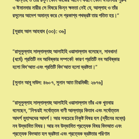
“আল্লাহ ও তাঁর রসূল কোন কাজের আদেশ করলে কোন ঈমানদার পুরুষ
ও ঈমানদার নারীর সে বিষয়ে ভিন্ন ক্ষমতা নেই যে, আল্লাহ ও তাঁর
রসূলের আদেশ অমান্য করে সে প্রকাশ্য পথভ্রষ্ট তায় পতিত হয়।”
[সূরাহ আল আহযাব (৩৩): ৩৬]
“রাসূলুল্লাহ সাল্লাল্লাহু আলাইহি ওয়াসাল্লাম বলেছেন, সাবধান!
(ধর্মে) প্রতিটি নব আবিষ্কার সম্পর্কে! কারণ প্রতিটি নব আবিষ্কার
হলো বিদ‘আত এবং প্রতিটি বিদ‘আত হলো ভ্রষ্টতা।”
[সুনান আবূ দাউদ: ৪৬০৭, সুনান আত তিরমিজী: ২৬৭৬]
“রাসূলুল্লাহ সাল্লাল্লাহু আলাইহি ওয়াসাল্লাম তাঁর এক খুতবায়
বলেছেন, “নিশ্চয়ই সর্বোত্তম বাণী আল্লাহ্‌র কিতাব এবং সর্বোত্তম
আদর্শ মুহাম্মদের আদর্শ। আর সবচেয়ে নিকৃষ্ট বিষয় হল (দ্বীনের মধ্যে)
নব উদ্ভাবিত বিষয়। আর নব উদ্ভাবিত প্রত্যেক বিষয় বিদআত এবং
প্রত্যেক বিদআত হল ভ্রষ্টতা এবং প্রত্যেক ভ্রষ্টতার পরিণাম