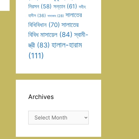
সন্তান
(61)
নিরসন
(58)
সহীহ
সালাতের
হাদীস
(36)
সাদাকাহ
(28)
সালাতের
বিধিবিধান
(70)
বিবিধ মাসায়েল
(84)
স্বামী-
হালাল-হারাম
স্ত্রী
(83)
(111)
Archives
Archives