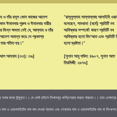
হ ও তাঁর রসূল কোন কাজের আদেশ
“রাসূলুল্লাহ সাল্লাল্লাহু আলাইহি ওয়া
োন ঈমানদার পুরুষ ও ঈমানদার নারীর
বলেছেন, সাবধান! (ধর্মে) প্রতিটি নব
ে ভিন্ন ক্ষমতা নেই যে, আল্লাহ ও তাঁর
আবিষ্কার সম্পর্কে! কারণ প্রতিটি নব
 আদেশ অমান্য করে সে প্রকাশ্য
আবিষ্কার হলো বিদ‘আত এবং প্রতিটি
্ট তায় পতিত হয়।”
হলো ভ্রষ্টতা।”
হ আল আহযাব (৩৩): ৩৬]
[সুনান আবূ দাউদ: ৪৬০৭, সুনান আত
তিরমিজী: ২৬৭৬]
 সবার জন্য উন্মুক্ত।। যে কেউ চাইলে লিখাসমূহ কপি/শেয়ার করতে পারবেন।। তবে এক্ষেত্রে তি
র নাম ও ওয়েবসাইটের নাম বাদ দেওয়া যাবেনা এবং লেখকের নাম ও ওয়েবসাইটের নাম বা লিংকসহ