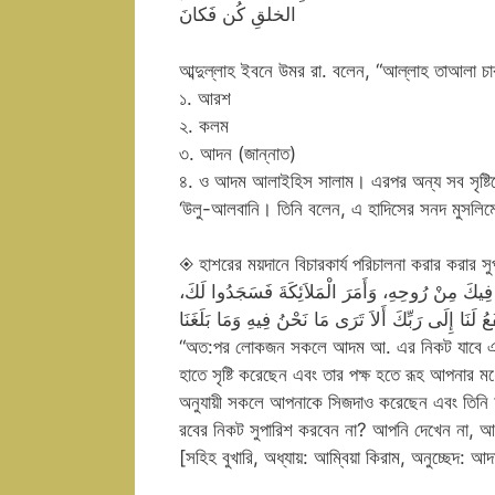
الخلقِ كُن فَكانَ
আব্দুল্লাহ ইবনে উমর রা. বলেন, “আল্লাহ তাআলা চার
১. আরশ
২. কলম
৩. আদন (জান্নাত)
৪. ও আদম আলাইহিস সালাম। এরপর অন্য সব সৃষ্টিকে 
‘উলু-আলবানি। তিনি বলেন, এ হাদিসের সনদ মুসলিমের 
◈ হাশরের ময়দানে বিচারকার্য পরিচালনা করার করার স
فَخَ فِيكَ مِنْ رُوحِهِ، وَأَمَرَ الْمَلاَئِكَةَ فَسَجَدُوا لَكَ
َعُ لَنَا إِلَى رَبِّكَ أَلاَ تَرَى مَا نَحْنُ فِيهِ وَمَا بَلَغَنَا
“অত:পর লোকজন সকলে আদম আ. এর নিকট যাবে এব
হাতে সৃষ্টি করেছেন এবং তার পক্ষ হতে রূহ আপনার ম
অনুযায়ী সকলে আপনাকে সিজদাও করেছেন এবং তিনি
রবের নিকট সুপারিশ করবেন না? আপনি দেখেন না, আম
[সহিহ বুখারি, অধ্যায়: আম্বিয়া কিরাম, অনুচ্ছেদ: ‎আদম