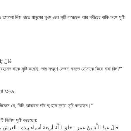
তাআলা নিজ হাতে মানুষের মুখমণ্ডল সৃষ্টি করেছেন আর শরীরের বাকি অংশ সৃষ্টি
قَالَ يَا
্তে যাকে সৃষ্টি করেছি, তার সম্মুখে সেজদা করতে তোমাকে কিসে বাধা দিল?”
লা হয়েছে,
্ছেন যে, তিনি আদমকে তাঁর দু হাত দ্বারা সৃষ্টি করেছেন।”
ি জিনিস সৃষ্টি করেছেন:
قالَ عبدُ اللَّهِ بنُ عمرَ : خلقَ اللَّهُ أربعةَ أشياءَ بيدِهِ : العرشَ ،