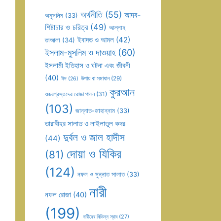
অর্থনীতি
(55)
আদব-
অমুসলিম
(33)
শিষ্টাচার ও চরিত্র
(49)
আল্লাহ
ইবাদত ও আমল
(42)
তাআলা
(34)
ইসলাম-মুসলিম ও দাওয়াহ
(60)
ইসলামী ইতিহাস ও ঘটনা এবং জীবনী
(40)
উপায় বা সমাধান
(29)
ঈদ
(26)
কুরআন
ওজরগ্রস্তদের রোজা পালন
(31)
(103)
জান্নাত-জাহান্নাম
(33)
তারাবীহর সালাত ও লাইলাতুল কদর
দুর্বল ও জাল হাদীস
(44)
দোয়া ও যিকির
(81)
(124)
নফল ও সুন্নাত সালাত
(33)
নারী
নফল রোজা
(40)
(199)
নারীদের বিভিন্ন স্রাব
(27)