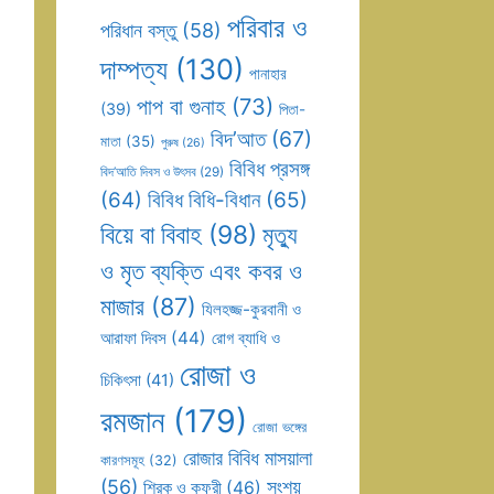
পরিবার ও
পরিধান বস্তু
(58)
দাম্পত্য
(130)
পানাহার
পাপ বা গুনাহ
(73)
(39)
পিতা-
বিদ’আত
(67)
মাতা
(35)
পুরুষ
(26)
বিবিধ প্রসঙ্গ
বিদ’আতি দিবস ও উৎসব
(29)
(64)
বিবিধ বিধি-বিধান
(65)
বিয়ে বা বিবাহ
(98)
মৃত্যু
ও মৃত ব্যক্তি এবং কবর ও
মাজার
(87)
যিলহজ্জ-কুরবানী ও
আরাফা দিবস
(44)
রোগ ব্যাধি ও
রোজা ও
চিকিৎসা
(41)
রমজান
(179)
রোজা ভঙ্গের
রোজার বিবিধ মাসয়ালা
কারণসমূহ
(32)
(56)
সংশয়
শিরক ও কুফুরী
(46)