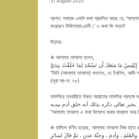
31 August 2020
প্রশ্ন: সমাজে একটা কথা প্রচলিত আছে যে, ‘আল্লাহ 
করেছেন ফিরিশতামণ্ডলী।’ এ কথা কি সত্য?
উত্তর:
◈ আল্লাহ তাআলা বলেন,
 إِبْلِيسُ مَا مَنَعَكَ أَن تَسْجُدَ لِمَا خَلَقْتُ بِيَدَيَّ
“তিনি (আল্লাহ তাআলা) বললেন, হে ইবলিস, আমি স্বহস
(সূরা স্ব-দ: ৭৫)
তাফসিরে ত্ববারিতে উক্ত আয়াতের তাফসির প্রসঙ্গে ব
يخبر تعالى ذكره بذلك أنه خلق آدم بيديه
“আল্লাহ তাআলা এ কথা উল্লেখ করার মাধ্যমে খবর দিচ
◈ হাদিসে বর্ণিত হয়েছে, আল্লাহ তাআলা নিজ হাতে ৪ট
 والقَلمَ ، وآدمَ ، وجنَّةَ عدنٍ ، ثمَّ قالَ لسائرِ