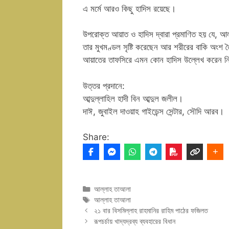
এ মর্মে আরও কিছু হাদিস রয়েছে।
উপরোক্ত আয়াত ও হাদিস দ্বারা প্রমাণিত হয় যে, আ
তার মুখমণ্ডল সৃষ্টি করেছেন আর শরীরের বাকি অংশ
আয়াতের তাফসিরে এমন কোন হাদিস উল্লেখ করেন 
উত্তর প্রদানে:
আব্দুল্লাহিল হাদী বিন আব্দুল জলীল।
দাঈ, জুবাইল দাওয়াহ গাইডেন্স সেন্টার, সৌদি আরব।
Share:
Categories
আল্লাহ তাআলা
Tags
আল্লাহ তাআলা
২১ বার বিসমিল্লাহ রাহমানির রাহিম পাঠের ফজিলত
রূপচর্চায় খাদ্যদ্রব্য ব্যবহারের বিধান