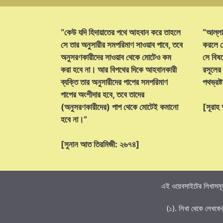
“কেউ যদি হিদায়াতের পথে আহবান করে তাহলে
“আল্লা
সে তার অনুসারীর সমপরিমাণ সাওয়াব পাবে, তবে
করলে ক
অনুসরণকারীদের সাওয়াব থেকে মোটেও কম
সে বিষয়
করা হবে না। আর বিপথের দিকে আহবানকারী
রসূলের
ব্যক্তি তার অনুসারীদের পাপের সমপরিমাণ
পথভ্রষ
পাপের অংশীদার হবে, তবে তাদের
(অনুসরণকারীদের) পাপ থেকে মোটেই কমানো
[সূরা
হবে না।”
[সুনান আত তিরমিজী: ২৬৭৪]
এই ওয়েবসাইটের লিখাসমূহ
(১). লিখা থেকে লেখকে