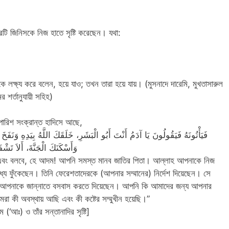
টি জিনিসকে নিজ হাতে সৃষ্টি করেছেন। যথা:
লক্ষ্য করে বলেন, হয়ে যাও; তখন তারা হয়ে যায়। (মুসনাদে দারেমি, মুখতাসারুল
শর্তানুযায়ী সহিহ)
ুপারিশ সংক্রান্ত হাদিসে আছে,
فَيَأْتُونَهُ فَيَقُولُونَ يَا آدَمُ أَنْتَ أَبُو الْبَشَرِ، خَلَقَكَ اللَّهُ بِيَدِهِ وَنَ،
وَأَسْكَنَكَ الْجَنَّةَ، أَلاَ تَشْف
ং বলবে, হে আদম! আপনি সমস্ত মানব জাতির পিতা। আল্লাহ আপনাকে নিজ
ধ্যে ফুঁকেছেন। তিনি ফেরেশতাদেরকে (আপনার সম্মানের) নির্দেশ দিয়েছেন। সে
 আপনাকে জান্নাতে বসবাস করতে দিয়েছেন। আপনি কি আমাদের জন্য আপনার
রা কী অবস্থায় আছি এবং কী কষ্টের সম্মুখীন হয়েছি।”
 (‘আঃ) ও তাঁর সন্তানাদির সৃষ্টি]