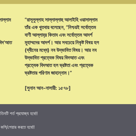
সাল্লাম
“রাসূলুল্লাহ সাল্লাল্লাহু আলাইহি ওয়াসাল্লাম
তাঁর এক খুতবায় বলেছেন, “নিশ্চয়ই সর্বোত্তম
বাণী আল্লাহ্‌র কিতাব এবং সর্বোত্তম আদর্শ
 বিদ‘আত
মুহাম্মদের আদর্শ। আর সবচেয়ে নিকৃষ্ট বিষয় হল
(দ্বীনের মধ্যে) নব উদ্ভাবিত বিষয়। আর নব
উদ্ভাবিত প্রত্যেক বিষয় বিদআত এবং
প্রত্যেক বিদআত হল ভ্রষ্টতা এবং প্রত্যেক
ভ্রষ্টতার পরিণাম জাহান্নাম।”
[সুনান আন-নাসায়ী: ১৫৭৮]
নটি শর্ত প্রযোজ্য হবে!!
 কপি/শেয়ার করতে হবে!!