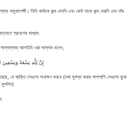
হ অমুখাপেক্ষী। তিনি কাউকে জন্ম দেননি এবং কেউ তাকে জন্ম দেয়নি এবং তাঁর
ান্নাতে প্রবেশের মাধ্যম:
হ্ সাল্লাল্লাহু আলাইহি ওয়া সাল্লাম বলেন,
إِنَّ لِلَّهِ تِسْعَةً وَتِسْعِينَ
ে, যে ব্যক্তি সেগুলো সংরক্ষণ করবে (তথা মুখস্ত করার পাশাপাশি সেগুলো বুঝে
 মুসলিম)
ম: