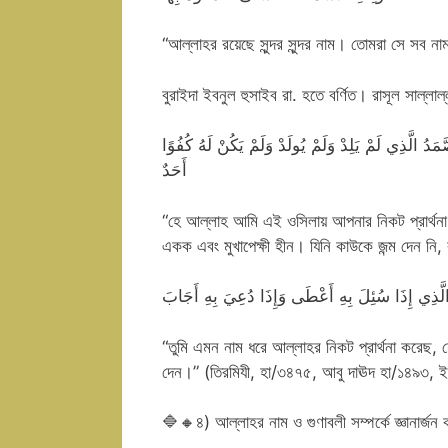
“আল্লাহর রয়েছে সুন্দর সুন্দর নাম। তোমরা সে সব ন
বুরাইদা ইবনুল হুসাইব রা. হতে বর্ণিত। রাসূল সাল্ল
صَّمَدُ الَّذِي لَمْ يَلِدْ وَلَمْ يُولَدْ وَلَمْ يَكُنْ لَهُ كُفُوًا
أَحَدٌ
“হে আল্লাহ আমি এই ওসিলায় আপনার নিকট প্রার্থনা
একক এবং মুখাপেক্ষী হীন। যিনি কাউকে জন্ম দেন ন
 الَّذِي إِذَا سُئِلَ بِهِ أَعْطَى وَإِذَا دُعِيَ بِهِ أَجَابَ
“তুমি এমন নাম ধরে আল্লাহর নিকট প্রার্থনা করেছ, 
দেন।” (তিরমিযী, হা/৩৪৭৫, আবু দাঊদ হা/১৪৯৩, 
🔷🔸৪) আল্লাহর নাম ও গুণাবলী সম্পর্কে জ্ঞানার্জন 