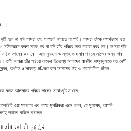
আরব।।
ৃষ্টি হবে না যদি আমরা তার সম্পর্কে জানতে না পরি। আমরা তাঁকে যথার্থভাবে ভয়
ও সঠিকভাবে করত সক্ষম হব না যদি তাঁর পরিচয় লাভ করতে ব্যর্থ হই। আমরা তাঁর
র্কে সঠিক জ্ঞানের অভাবে। আর সুমহান আল্লাহ তায়ালার পরিচয় লাভের জন্য তাঁর
 নাই। তাই আমরা তাঁর পরিচয় লাভের উদ্দেশ্যে আমাদের মানবীয় সাধ্যানুপাতে যত বেশী
ী সুন্দর, অর্থবহ ও সাফল্য মণ্ডিত হবে আমাদের ইহ ও পারলৌকিক জীবন
করা মহান আল্লাহর পরিচয় লাভের সর্বোৎকৃষ্ট মাধ্যম:
হু আলাইহি ওয়া সাল্লাম এর কাছে মুশরিকরা এসে বলল, হে মুহাম্মদ, আপনি
লাহ তায়ালা নাজিল করলেন:
قُلْ هُوَ اللَّهُ أَحَدٌ اللَّهُ الص