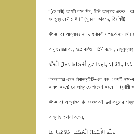
“(হে নবী) আপনি বলে দিন, তিনি আল্লাহ একক। আল্লা
সমতুল্য কেউ নেই।” (মুসনাদ আহমদ, তিরমিযী)
🔷🔸 ২) আল্লাহর নামও গুণাবলী সম্পর্কে জ্ঞানার্জন জ
আবু হুরায়রা রা., হতে বর্ণিত। তিনি বলেন, রাসূলুল্লা
 اسْمًا مِائَةً إِلا وَاحِدًا مَنْ أَحْصَاهَا دَخَلَ الْجَنَّةَ
“আল্লাহর এমন নিরানব্বইটি-এক কম একশটি নাম-রয়েছ
আমল করবে) সে জান্নাতে প্রবেশ করবে।” (বুখারী ও
🔷🔸৩) আল্লাহর নাম ও গুণাবলী দুয়া কবুলের মাধ্য
আল্লাহ তায়ালা বলেন,
وَلِلَّهِ الأَسْمَاءُ الْحُسْنَى فَادْعُوهُ بِهَا