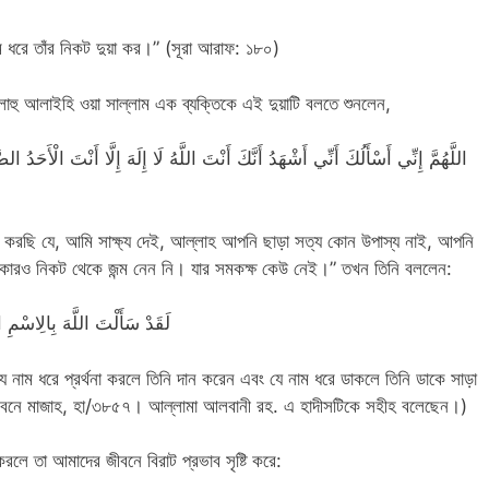
াম ধরে তাঁর নিকট দুয়া কর।” (সূরা আরাফ: ১৮০)
াল্লাহু আলাইহি ওয়া সাল্লাম এক ব্যক্তিকে এই দুয়াটি বলতে শুনলেন,
اللَّهُمَّ إِنِّي أَسْأَلُكَ أَنِّي أَشْهَدُ أَنَّكَ أَنْتَ اللَّهُ لَا إِلَهَ إِلَّا أَنْتَ الْأَحَدُ ال
 করছি যে, আমি সাক্ষ্য দেই, আল্লাহ আপনি ছাড়া সত্য কোন উপাস্য নাই, আপনি
ি, কারও নিকট থেকে জন্ম নেন নি। যার সমকক্ষ কেউ নেই।” তখন তিনি বললেন:
لَقَدْ سَأَلْتَ اللَّهَ بِالِاسْمِ
যে নাম ধরে প্রর্থনা করলে তিনি দান করেন এবং যে নাম ধরে ডাকলে তিনি ডাকে সাড়া
ইবনে মাজাহ, হা/৩৮৫৭। আল্লামা আলবানী রহ. এ হাদীসটিকে সহীহ বলেছেন।)
করলে তা আমাদের জীবনে বিরাট প্রভাব সৃষ্টি করে: