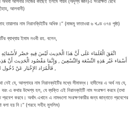
ন অথবা আপনার নিজের কাছেই ইলমে গায়ব (অদৃশ্য জ্ঞান)এ সংরক্ষিত রেখে
ীহাহ, আলবানী)
হ তায়ালার নাম নিরানব্বিইটির অধিক।” (মাজমু ফাতাওয়া ৬ খণ্ড ৩৭৪ পৃষ্ঠা)
টির ব্যাখ্যায় ইমাম নওবী রহ. বলেন,
اتَّفَقَ الْعُلَمَاء عَلَى أَنَّ هَذَا الْحَدِيث لَيْسَ فِيهِ حَصْر لأَسْمَائِهِ سُب
أَسْمَاء غَيْر هَذِهِ التِّسْعَة وَالتِّسْعِينَ , وَإِنَّمَا مَقْصُود الْحَدِيث أَنَّ هَذِه
فَالْمُرَاد الإِخْبَار عَنْ دُخُول الْجَ
নেই যে, আল্লাহর নাম নিরানব্বইটির মধ্যে সীমাবদ্ধ। হাদীসের এ অর্থ নয় যে,
ং এ কথার উদ্দেশ্য হল, যে ব্যক্তি এই নিরানব্বইটি নাম সংরক্ষণ করবে (তথা
 প্রবেশ করবে। অর্থাৎ এখানে এ নামগুলো সংরক্ষণকারীর জন্য জান্নাতে প্রবেশের
কথা বলা হয় নি।” (শরহে সহীহ মুসলিম)