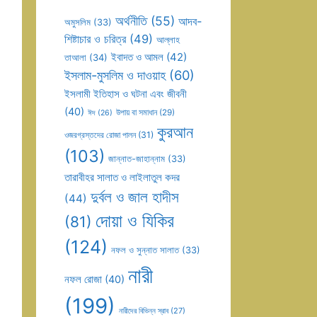
অর্থনীতি
(55)
আদব-
অমুসলিম
(33)
শিষ্টাচার ও চরিত্র
(49)
আল্লাহ
ইবাদত ও আমল
(42)
তাআলা
(34)
ইসলাম-মুসলিম ও দাওয়াহ
(60)
ইসলামী ইতিহাস ও ঘটনা এবং জীবনী
(40)
উপায় বা সমাধান
(29)
ঈদ
(26)
কুরআন
ওজরগ্রস্তদের রোজা পালন
(31)
(103)
জান্নাত-জাহান্নাম
(33)
তারাবীহর সালাত ও লাইলাতুল কদর
দুর্বল ও জাল হাদীস
(44)
দোয়া ও যিকির
(81)
(124)
নফল ও সুন্নাত সালাত
(33)
নারী
নফল রোজা
(40)
(199)
নারীদের বিভিন্ন স্রাব
(27)