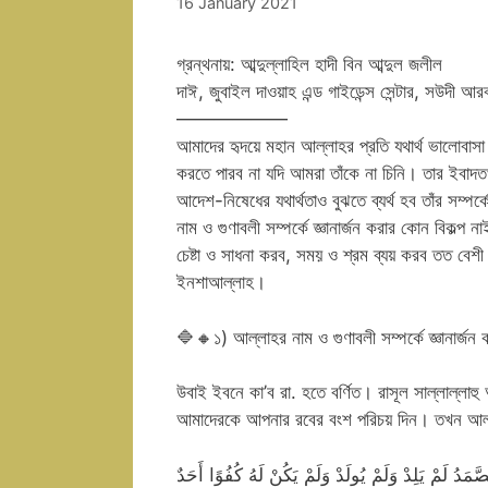
16 January 2021
গ্রন্থনায়: আব্দুল্লাহিল হাদী বিন আব্দুল জলীল
দাঈ, জুবাইল দাওয়াহ এন্ড গাইডেন্স সেন্টার, সউদী 
——————
আমাদের হৃদয়ে মহান আল্লাহর প্রতি যথার্থ ভালোবাসা স
করতে পারব না যদি আমরা তাঁকে না চিনি। তার ইবাদত
আদেশ-নিষেধের যথার্থতাও বুঝতে ব্যর্থ হব তাঁর সম্প
নাম ও গুণাবলী সম্পর্কে জ্ঞানার্জন করার কোন বিকল্প
চেষ্টা ও সাধনা করব, সময় ও শ্রম ব্যয় করব তত বেশ
ইনশাআল্লাহ।
🔷🔸১) আল্লাহর নাম ও গুণাবলী সম্পর্কে জ্ঞানার্জন 
উবাই ইবনে কা’ব রা. হতে বর্ণিত। রাসূল সাল্লাল্লা
আমাদেরকে আপনার রবের বংশ পরিচয় দিন। তখন আল্
َّمَدُ لَمْ يَلِدْ وَلَمْ يُولَدْ وَلَمْ يَكُنْ لَهُ كُفُوًا أَحَدٌ