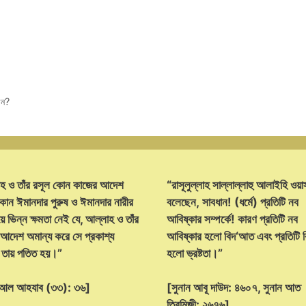
েন?
হ ও তাঁর রসূল কোন কাজের আদেশ
“রাসূলুল্লাহ সাল্লাল্লাহু আলাইহি ওয়া
োন ঈমানদার পুরুষ ও ঈমানদার নারীর
বলেছেন, সাবধান! (ধর্মে) প্রতিটি নব
ে ভিন্ন ক্ষমতা নেই যে, আল্লাহ ও তাঁর
আবিষ্কার সম্পর্কে! কারণ প্রতিটি নব
 আদেশ অমান্য করে সে প্রকাশ্য
আবিষ্কার হলো বিদ‘আত এবং প্রতিটি
্ট তায় পতিত হয়।”
হলো ভ্রষ্টতা।”
হ আল আহযাব (৩৩): ৩৬]
[সুনান আবূ দাউদ: ৪৬০৭, সুনান আত
তিরমিজী: ২৬৭৬]