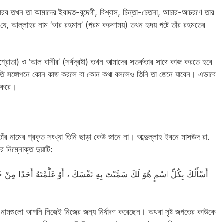
ারব তখন তা আমাদের ইবাদত-বন্দেগী, বিশ্বাস, চিন্তা-চেতনা, আচার-আচরণে তার
ব যে, আল্লাহর নাম ‘আর রহমান’ (পরম করুণাময়) তখন হৃদয় পটে তাঁর রহমতের
শ্রোতা) ও ‘আল বাসীর’ (সর্বদ্রষ্টা) তখন আমাদের সতর্কতার সাথে কাজ করতে হবে
 অতি সঙ্গোপনে কোন কাজ করলে বা কোন কথা বললেও তিনি তা জেনে যাবেন। এভাবে
ি করে।
াঁর নামের প্রকৃত সংখ্যা তিনি ছাড়া কেউ জানে না। আব্দুল্লাহ ইবনে মাসঊদ রা.
র নিম্নোক্ত দুয়াটি:
أَسْأَلُكَ بِكُلِّ اسْمٍ هُوَ لَكَ سَمَّيْتَ بِهِ نَفْسَكَ ، أَوْ عَلَّمْتَهُ أَحَدًا مِنْ خَلْ
 নামগুলো আপনি নিজেই নিজের জন্য নির্ধারণ করেছেন। অথবা সৃষ্ট জগতের কাউকে