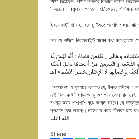
শিক্ষা দিয়েছেন, অথবা আপনার কিতাবে নাজিল করেছে
দিয়েছেন।” (মুসনাদ আহমদ, হা/৩৭০৪, সিলসিলা সহ
ইবনে তাইমিয়া রাহ. বলেন, “এতে প্রমাণিত হয়, আল্লা
আর যে হাদীসে নিরানব্বইটি নামের কথা বলা হয়েছে সে
ْحَانه وَتَعَالَى , فَلَيْسَ مَعْنَاهُ : أَنَّهُ لَيْسَ لَهُ
ِ التِّسْعَة وَالتِّسْعِينَ مَنْ أَحْصَاهَا دَخَلَ الْجَنَّة
, نَّة بِإِحْصَائِهَا لا الإِخْبَار بِحَصْرِ الأَسْمَاء اهـ
“আলেমগণ এ ব্যাপারে একমত যে, উক্ত হাদীসে এ কথা 
এই নিরানব্বইটি ছাড়া আল্লাহর আর কোন নাম নেই। বর
মুখস্ত করার পাশাপাশি বুঝে আমল করবে) সে জান্নাতে
সুসংবাদ দেয়া হয়েছে। নামের সংখ্যার সীমাবদ্ধতার 
الله اعلم
Share: