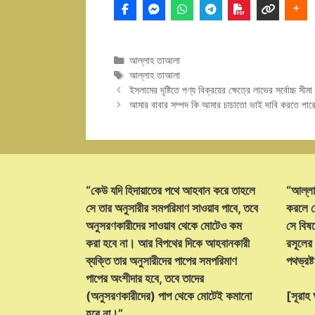
Categories
আল্লাহ তাআলা
Tags
আল্লাহ তাআলা
ইসলামের দৃষ্টিতে পণ্য বিক্রয়ের ক্ষেত্রে লাভের সর্বোচ্চ সীমা
আমার বাবার সম্পদ কি আমার চাচাতো ভাই দাবি করতে পার
“কেউ যদি হিদায়াতের পথে আহবান করে তাহলে
“আল্লা
সে তার অনুসারীর সমপরিমাণ সাওয়াব পাবে, তবে
করলে ক
অনুসরণকারীদের সাওয়াব থেকে মোটেও কম
সে বিষয়
করা হবে না। আর বিপথের দিকে আহবানকারী
রসূলের
ব্যক্তি তার অনুসারীদের পাপের সমপরিমাণ
পথভ্রষ
পাপের অংশীদার হবে, তবে তাদের
(অনুসরণকারীদের) পাপ থেকে মোটেই কমানো
[সূরা
হবে না।”