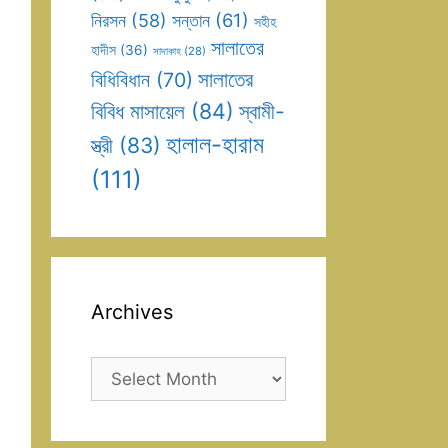
সন্তান
(61)
নিরসন
(58)
সহীহ
সালাতের
হাদীস
(36)
সাদাকাহ
(28)
সালাতের
বিধিবিধান
(70)
বিবিধ মাসায়েল
(84)
স্বামী-
হালাল-হারাম
স্ত্রী
(83)
(111)
Archives
Archives