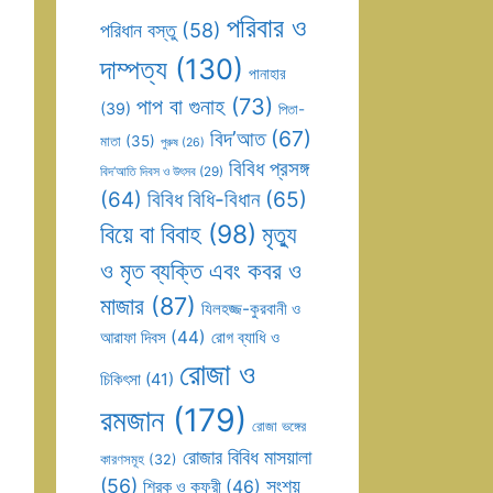
পরিবার ও
পরিধান বস্তু
(58)
দাম্পত্য
(130)
পানাহার
পাপ বা গুনাহ
(73)
(39)
পিতা-
বিদ’আত
(67)
মাতা
(35)
পুরুষ
(26)
বিবিধ প্রসঙ্গ
বিদ’আতি দিবস ও উৎসব
(29)
(64)
বিবিধ বিধি-বিধান
(65)
বিয়ে বা বিবাহ
(98)
মৃত্যু
ও মৃত ব্যক্তি এবং কবর ও
মাজার
(87)
যিলহজ্জ-কুরবানী ও
আরাফা দিবস
(44)
রোগ ব্যাধি ও
রোজা ও
চিকিৎসা
(41)
রমজান
(179)
রোজা ভঙ্গের
রোজার বিবিধ মাসয়ালা
কারণসমূহ
(32)
(56)
সংশয়
শিরক ও কুফুরী
(46)