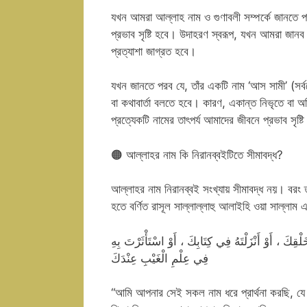
যখন আমরা আল্লাহ নাম ও গুণাবলী সম্পর্কে জানতে প
প্রভাব সৃষ্টি হবে। উদাহরণ স্বরূপ, যখন আমরা জান
প্রত্যাশা জাগ্রত হবে।
যখন জানতে পরব যে, তাঁর একটি নাম ‘আস সামী’ (সর্ব
বা কথাবার্তা বলতে হবে। কারণ, একান্ত নিভৃতে বা
প্রত্যেকটি নামের তাৎপর্য আমাদের জীবনে প্রভাব সৃষ্ট
🟠 আল্লাহর নাম কি নিরানব্বইটিতে সীমাবদ্ধ?
আল্লাহর নাম নিরানব্বই সংখ্যায় সীমাবদ্ধ নয়। বরং ত
হতে বর্ণিত রাসূল সাল্লাল্লাহু আলাইহি ওয়া সাল্লাম এ
قِكَ ، أَوْ أَنْزَلْتَهُ فِي كِتَابِكَ ، أَوْ اسْتَأْثَرْتَ بِهِ
فِي عِلْمِ الْغَيْبِ عِنْدَكَ
“আমি আপনার সেই সকল নাম ধরে প্রার্থনা করছি, যে