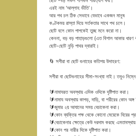
ছোট -বড় সকল পাপকর্ম পরিত্যাগ কর।
এরই নাম ‘আল্লাহ ভীতি’।
আর পথ চল ঠিক সেভাবে যেভাবে একজন মানুষ
কণ্টকময় রাস্তা দিয়ে সর্তকতার সাথে পথ চলে।
ছোট বলে কোন পাপকেই তুচ্ছ মনে করো না।
কেননা, বড় বড় পাহাড়গুলো (এত বিশাল আকার ধারণ 
ছোট-ছোট নুড়ি পাথর দ্বারাই।
🌀
সগীরা বা ছোট গুনাহের কতিপয় উদাহরণ:
সগীরা বা ছোটগুনাহের সীমা-সংখ্যা নাই। তবুও নিম্ন
🔰
নামাযরত অবস্থায় এদিক ওদিকে দৃষ্টিপাত করা।
🔰
নামায অবস্থায় কাপড়, দাড়ি, বা শরীরের কোন অঙ্গ
🔰
জুমার ২য় আযানের সময় বেচাকেনা করা।
🔰
কোন ব্যক্তির পক্ষ থেকে কোনো মেয়েকে বিয়ের প্র
🔰
বেচাকেনার ক্ষেত্রে কেউ দরদাম করছে এমতাবস্
🔰
কোন পর নারীর দিকে দৃষ্টিপাত করা।