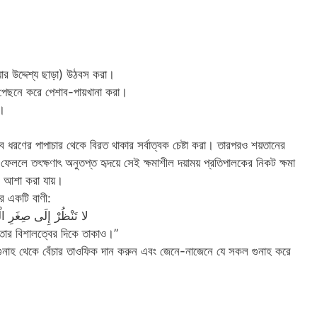
র উদ্দেশ্য ছাড়া) উঠবস করা।
 পেছনে করে পেশাব-পায়খানা করা।
ি।
 ধরণের পাপাচার থেকে বিরত থাকার সর্বাত্বক চেষ্টা করা। তারপরও শয়তানের
ে ফেললে তৎক্ষণাৎ অনুতপ্ত হৃদয়ে সেই ক্ষমাশীল দয়াময় প্রতিপালকের নিকট ক্ষমা
লে আশা করা যায়।
র একটি বাণী:
لا تَنْظُرْ إِلَى صِغَرِ ا
ছ তার বিশালত্বের দিকে তাকাও।”
াহ থেকে বেঁচার তাওফিক দান করুন এবং জেনে-নাজেনে যে সকল গুনাহ করে