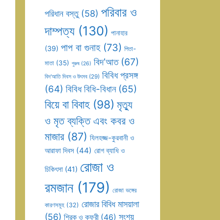
পরিবার ও
পরিধান বস্তু
(58)
দাম্পত্য
(130)
পানাহার
পাপ বা গুনাহ
(73)
(39)
পিতা-
বিদ’আত
(67)
মাতা
(35)
পুরুষ
(26)
বিবিধ প্রসঙ্গ
বিদ’আতি দিবস ও উৎসব
(29)
(64)
বিবিধ বিধি-বিধান
(65)
বিয়ে বা বিবাহ
(98)
মৃত্যু
ও মৃত ব্যক্তি এবং কবর ও
মাজার
(87)
যিলহজ্জ-কুরবানী ও
আরাফা দিবস
(44)
রোগ ব্যাধি ও
রোজা ও
চিকিৎসা
(41)
রমজান
(179)
রোজা ভঙ্গের
রোজার বিবিধ মাসয়ালা
কারণসমূহ
(32)
(56)
সংশয়
শিরক ও কুফুরী
(46)