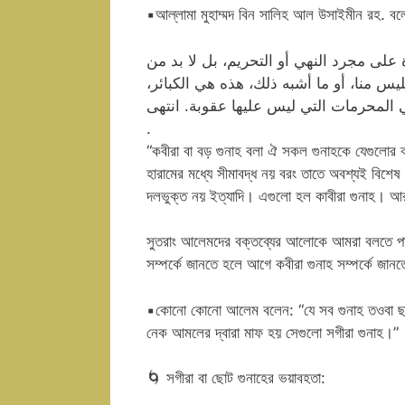
▪
আল্লামা মুহাম্মদ বিন সালিহ আল উসাইমীন রহ. বল
لى مجرد النهي أو التحريم، بل لا بد من
س منا، أو ما أشبه ذلك، هذه هي الكبائر
 المحرمات التي ليس عليها عقوبة. انتهى
.
“কবীরা বা বড় গুনাহ বলা ঐ সকল গুনাহকে যেগুলোর ব্
হারামের মধ্যে সীমাবদ্ধ নয় বরং তাতে অবশ্যই বিশ
দলভুক্ত নয় ইত্যাদি। এগুলো হল কাবীরা গুনাহ। আ
সুতরাং আলেমদের বক্তব্যের আলোকে আমরা বলতে পারি
সম্পর্কে জানতে হলে আগে কবীরা গুনাহ সম্পর্কে জান
▪
কোনো কোনো আলেম বলেন: “যে সব গুনাহ তওবা ছাড়া
নেক আমলের দ্বারা মাফ হয় সেগুলো সগীরা গুনাহ।”
🌀
সগীরা বা ছোট গুনাহের ভয়াবহতা: