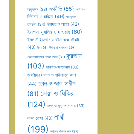
অর্থনীতি
(55)
আদব-
অমুসলিম
(33)
শিষ্টাচার ও চরিত্র
(49)
আল্লাহ
ইবাদত ও আমল
(42)
তাআলা
(34)
ইসলাম-মুসলিম ও দাওয়াহ
(60)
ইসলামী ইতিহাস ও ঘটনা এবং জীবনী
(40)
উপায় বা সমাধান
(29)
ঈদ
(26)
কুরআন
ওজরগ্রস্তদের রোজা পালন
(31)
(103)
জান্নাত-জাহান্নাম
(33)
তারাবীহর সালাত ও লাইলাতুল কদর
দুর্বল ও জাল হাদীস
(44)
দোয়া ও যিকির
(81)
(124)
নফল ও সুন্নাত সালাত
(33)
নারী
নফল রোজা
(40)
(199)
নারীদের বিভিন্ন স্রাব
(27)