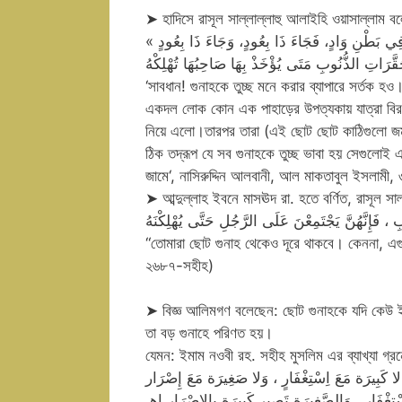
➤ হাদিসে রাসূল সাল্লাল্লাহু আলাইহি ওয়াসাল্লাম ব
« إِيَّاكُمْ وَمُحَقَّرَاتِ الذُّنُوبِ فَإِنَّمَا مَثَلُ مُحَقَّرَاتِ الذُّنُوبِ كَقَوْمٍ نَزَلُوا فِي بَطْنِ وَادٍ، فَجَاءَ ذَا بِعُودٍ، وَجَاءَ ذَا بِعُودٍ
‘সাবধান! গুনাহকে তুচ্ছ মনে করার ব্যাপারে সর্তক হ
একদল লোক কোন এক পাহাড়ের উপত্যকায় যাত্রা ব
নিয়ে এলো।তারপর তারা (এই ছোট ছোট কাঠিগুলো জমা
ঠিক তদ্রূপ যে সব গুনাহকে তুচ্ছ ভাবা হয় সেগুলো
জামে‘, নাসিরুদ্দিন আলবানী, আল মাকতাবুল ইসলামী,
➤ আব্দুল্লাহ ইবনে মাসঊদ রা. হতে বর্ণিত, রাসূল সা
ِ ، فَإِنَّهُنَّ يَجْتَمِعْنَ عَلَى الرَّجُلِ حَتَّى يُهْلِكْنَهُ
“তোমারা ছোট গুনাহ থেকেও দূরে থাকবে। কেননা, এগ
২৬৮৭-সহীহ)
➤ বিজ্ঞ আলিমগণ বলেছেন: ছোট গুনাহকে যদি কেউ ইচ
তা বড় গুনাহে পরিণত হয়।
যেমন: ইমাম নওবী রহ. সহীহ মুসলিম এর ব্যাখ্যা গ্রন
كَبِيرَة مَعَ اِسْتِغْفَارٍ ، وَلا صَغِيرَة مَعَ إِصْرَار
سْتِغْفَارِ , وَالصَّغِيرَة تَصِير كَبِيرَة بِالإِصْرَارِ اهـ