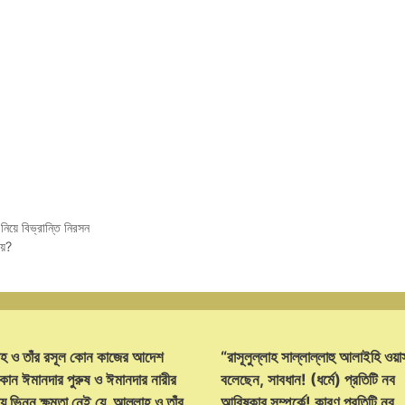
নিয়ে বিভ্রান্তি নিরসন
ীয়?
হ ও তাঁর রসূল কোন কাজের আদেশ
“রাসূলুল্লাহ সাল্লাল্লাহু আলাইহি ওয়া
োন ঈমানদার পুরুষ ও ঈমানদার নারীর
বলেছেন, সাবধান! (ধর্মে) প্রতিটি নব
ে ভিন্ন ক্ষমতা নেই যে, আল্লাহ ও তাঁর
আবিষ্কার সম্পর্কে! কারণ প্রতিটি নব