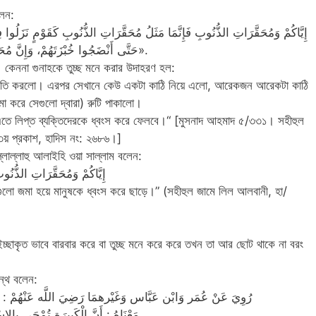
লেন:
حَتَّى أَنْضَجُوا خُبْزَتَهُمْ، وَإِنَّ مُحَقَّرَاتِ الذُّنُوبِ مَتَى يُؤْخَذْ بِهَا صَاحِبُهَا تُهْلِكْهُ».
ও। কেননা গুনাহকে তুচ্ছ মনে করার উদাহরণ হল:
িরতি করলো। এরপর সেখানে কেউ একটা কাঠি নিয়ে এলো, আরেকজন আরেকটা কাঠি
 করে সেগুলো দ্বারা) রুটি পাকালো।
ই এতে লিপ্ত ব্যক্তিদেরকে ধ্বংস করে ফেলবে।“ [মুসনাদ আহমাদ ৫/৩৩১। সহীহুল
 ৩য় প্রকাশ, হাদিস নং: ২৬৮৬।]
ল্লাল্লাহু আলাইহি ওয়া সাল্লাম বলেন:
إِيَّاكُمْ وَمُحَقَّرَاتِ الذُّنُوب
ুলো জমা হয়ে মানুষকে ধ্বংস করে ছাড়ে।” (সহীহুল জামে লিল আলবানী, হা/
্ছাকৃত ভাবে বারবার করে বা তুচ্ছ মনে করে করে তখন তা আর ছোট থাকে না বরং
্থে বলেন:
رُوِيَ عَنْ عُمَر وَابْن عَبَّاس وَغَيْرهمَا رَضِيَ اللَّه عَنْهُمْ : لا 
مَعْنَاهُ : أَنَّ الْكَبِيرَة تُمْحَى بِالا