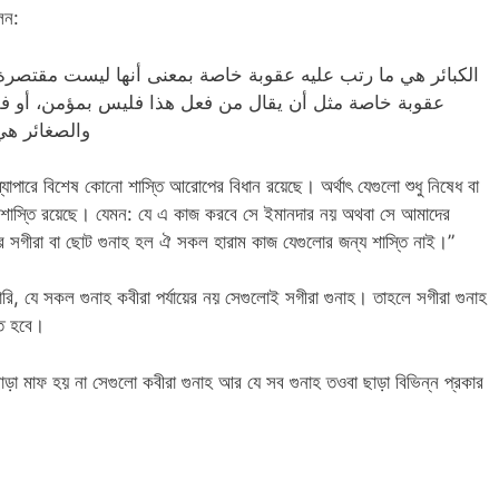
েন:
الكبائر هي ما رتب عليه عقوبة خاصة بمعنى أنها ليست مقتصرة ع
عقوبة خاصة مثل أن يقال من فعل هذا فليس بمؤمن، أو فلي،
والصغائر هي
যাপারে বিশেষ কোনো শাস্তি আরোপের বিধান রয়েছে। অর্থাৎ যেগুলো শুধু নিষেধ বা
েষ শাস্তি রয়েছে। যেমন: যে এ কাজ করবে সে ইমানদার নয় অথবা সে আমাদের
র সগীরা বা ছোট গুনাহ হল ঐ সকল হারাম কাজ যেগুলোর জন্য শাস্তি নাই।”
, যে সকল গুনাহ কবীরা পর্যায়ের নয় সেগুলোই সগীরা গুনাহ। তাহলে সগীরা গুনাহ
তে হবে।
 মাফ হয় না সেগুলো কবীরা গুনাহ আর যে সব গুনাহ তওবা ছাড়া বিভিন্ন প্রকার