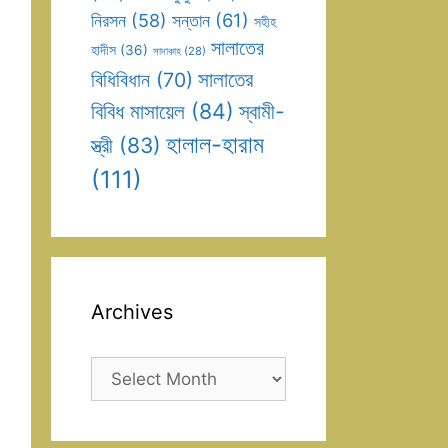
সন্তান
(61)
নিরসন
(58)
সহীহ
সালাতের
হাদীস
(36)
সাদাকাহ
(28)
সালাতের
বিধিবিধান
(70)
বিবিধ মাসায়েল
(84)
স্বামী-
হালাল-হারাম
স্ত্রী
(83)
(111)
Archives
Archives