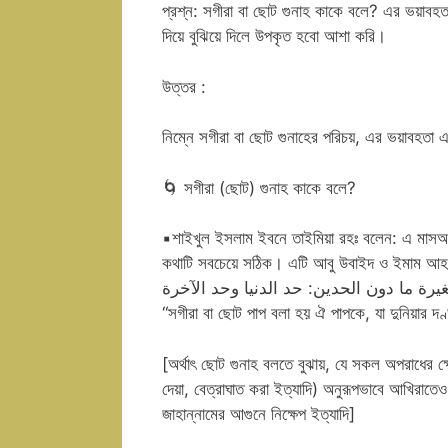
প্রশ্ন: সগীরা বা ছোট গুনাহ কাকে বলে? এর ভয়াবহত
দিয়ে বুঝিয়ে দিলে উপকৃত হবো আশা করি।
উত্তর :
নিম্নে সগীরা বা ছোট গুনাহের পরিচয়, এর ভয়াবহতা 
🌀
সগীরা (ছোট) গুনাহ কাকে বলে?
▪
শাইখুল ইসলাম ইবনে তাইমিয়া রহঃ বলেন: এ মাসআলায়
কথাটি সবচেয়ে সঠিক। এটি আবু উবাইদ ও ইমাম আহ
يرة ما دون الحدين: حد الدنيا وحد الآخرة
“সগীরা বা ছোট পাপ বলা হয় ঐ পাপকে, যা দুনিয়ার দ
[অর্থাৎ ছোট গুনাহ বলতে বুঝায়, যে সকল অপরাধের ক্ষ
দেয়া, বেত্রাঘাত করা ইত্যাদি) অনুরূপভাবে আখিরাতে
জাহান্নামের আগুনে নিক্ষেপ ইত্যাদি]