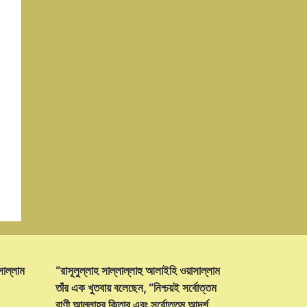
সাল্লাম
“রাসূলুল্লাহ সাল্লাল্লাহু আলাইহি ওয়াসাল্লাম
তাঁর এক খুতবায় বলেছেন, “নিশ্চয়ই সর্বোত্তম
বাণী আল্লাহ্‌র কিতাব এবং সর্বোত্তম আদর্শ