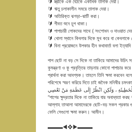
🔰
স্ত্রীকে এক বৈঠকে একাধিক তালাক দেয়া।
🔰
ঋতু চলাকালীন সময়ে তালাক দেয়া।
🔰
অতিরিক্ত ঝগড়া-ঝাটি করা।
🔰
গীবত শুনে চুপ থাকা।
🔰
পাপাচারী লোকদের সাথে ( সংশোধন ও দাওয়াত দেয়া
🔰
খোলা স্থানে কিবলার দিকে মুখ করে বা কেবলাকে
🔰
বিনা প্রয়োজনে উপকার হীন কথাবার্তা বলা ইত্যাদ
পাপ ছোট না বড় সে দিকে না তাকিয়ে আমাদের উচিৎ সব
কুমন্ত্রণা ও কু প্রবৃত্তির তাড়নায় কোনো পাপাচার কর
প্রার্থনা করা আবশ্যক। তাহলে তিনি ক্ষমা করবেন ব
পরিশেষে স্মরণ করিয়ে দিতে চাই জনৈক মনিষীর চমৎকা
لْخَطِيئَةِ ، وَلَكِنِ انْظُرْ إِلَى عَظَمَةِ مَنْ تَعْصِي
“পাপের ক্ষুদ্রতার দিকে না তাকিয়ে যার অবাধ্যতা কর
আল্লাহ তাআলা আমাদেরকে ছোট-বড় সকল প্রকার গুন
ফেলি সেগুলো ক্ষমা করুন। আমীন।
▬▬▬◄❖►▬▬▬