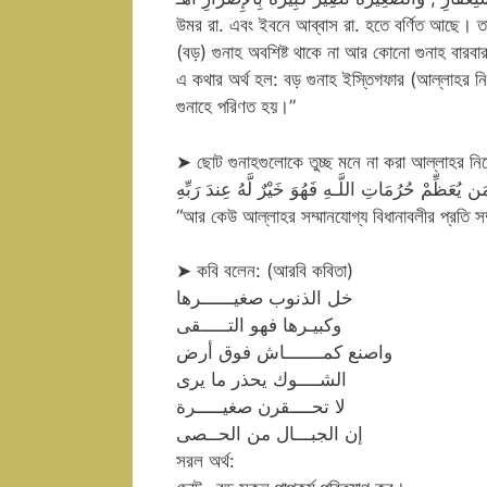
উমর রা. এবং ইবনে আব্বাস রা. হতে বর্ণিত আছে। তা
(বড়) গুনাহ অবশিষ্ট থাকে না আর কোনো গুনাহ বারব
এ কথার অর্থ হল: বড় গুনাহ ইস্তিগফার (আল্লাহর নিকট
গুনাহে পরিণত হয়।”
➤ ছোট গুনাহগুলোকে তুচ্ছ মনে না করা আল্লাহর নির্দ
َن يُعَظِّمْ حُرُمَاتِ اللَّـهِ فَهُوَ خَيْرٌ لَّهُ عِندَ رَبِّهِ
“আর কেউ আল্লাহর সম্মানযোগ্য বিধানাবলীর প্রতি সম
➤ কবি বলেন: (আরবি কবিতা)
خل الذنوب صغيــــــرها
وكبيـرها فهو التـــــقى
واصنع كمـــــــاش فوق أرض
الشــــوك يحذر ما يرى
لا تحــــقرن صغيـــــرة
إن الجبـــال من الحــصى
সরল অর্থ: