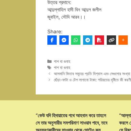
উত্তর প্রদানে:
আব্দুল্লাহিল হাদী বিন আব্দুল জলীল
জুবাইল, সৌদি আরব।।
Share:
Categories
পাপ বা গুনাহ
Tags
পাপ বা গুনাহ
আসমানি কিতাব সমূহের প্রতি বিশ্বাস এবং সেগুলোর সংখ্যা 
ছেঁড়া-ফাটা ও টেপ লাগানো টাকা: শরিয়তের দৃষ্টিতে কী করণ
“কেউ যদি হিদায়াতের পথে আহবান করে তাহলে
“আল্লা
সে তার অনুসারীর সমপরিমাণ সাওয়াব পাবে, তবে
করলে ক
অনুসরণকারীদের সাওয়াব থেকে মোটেও কম
সে বিষয়