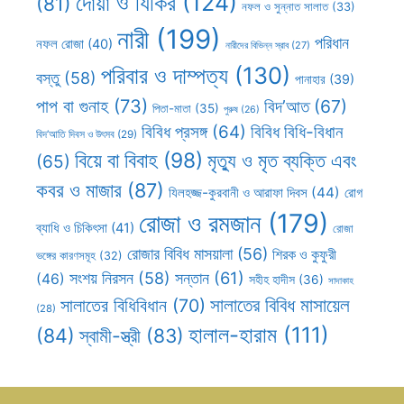
দোয়া ও যিকির
(124)
(81)
নফল ও সুন্নাত সালাত
(33)
নারী
(199)
পরিধান
নফল রোজা
(40)
নারীদের বিভিন্ন স্রাব
(27)
পরিবার ও দাম্পত্য
(130)
বস্তু
(58)
পানাহার
(39)
পাপ বা গুনাহ
(73)
বিদ’আত
(67)
পিতা-মাতা
(35)
পুরুষ
(26)
বিবিধ প্রসঙ্গ
(64)
বিবিধ বিধি-বিধান
বিদ’আতি দিবস ও উৎসব
(29)
বিয়ে বা বিবাহ
(98)
মৃত্যু ও মৃত ব্যক্তি এবং
(65)
কবর ও মাজার
(87)
যিলহজ্জ-কুরবানী ও আরাফা দিবস
(44)
রোগ
রোজা ও রমজান
(179)
ব্যাধি ও চিকিৎসা
(41)
রোজা
রোজার বিবিধ মাসয়ালা
(56)
শিরক ও কুফুরী
ভঙ্গের কারণসমূহ
(32)
সন্তান
(61)
সংশয় নিরসন
(58)
(46)
সহীহ হাদীস
(36)
সাদাকাহ
সালাতের বিবিধ মাসায়েল
সালাতের বিধিবিধান
(70)
(28)
হালাল-হারাম
(111)
(84)
স্বামী-স্ত্রী
(83)