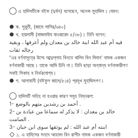
◯ এ হাদিসটিকে যইফ (দুর্বল) বলেছেন, অনেক মুহাদ্দিস। যেমন:
● ক. সুয়ূতী, (জামে সাগির/৬৪০)
● খ. হায়সামী (মাজমাউয যাওয়ায়েদ ৫/৩৮)। তিনি বলেন:
فيه أم عبد الله ابنة خالد بن معدان ولم أعرفها ، وبقية
رجاله ثقات
“এর বর্ণনাসূত্রে উম্মে আব্দুল্লাহ বিনতে খালিদ বিন মিদান’ নামক একজন
বর্ণনাকারী আছে। তাকে আমি চিনি না। তিনি ছাড়া অন্যান্য বর্ণনাকারীগণ
সবাই সিকাহ ব নির্ভরযোগ্য।
● গ. আলাবানী (যঈফুল জামে/৫১৪) প্রমূখ মুহাদ্দিসগণ।
◯ হাদিসটি সহিহ না হওয়ার কারণ সমূহ নিম্নরূপ:
1- أحمد بن رشدين متهم بالوضع .
2- خالد بن معدان : لا يذكر له سماعا من عبادة بن
الصامت .
3- ابنته أم عبد الله : لم يوثقها سوى ابن حبان
◇ ১. এ হাদিসের সনদে আহমদ বিন রাশীদ নামক একজন বর্ণনাকারী