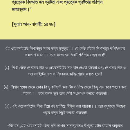
প্রত্যেক বিদআত হল ভ্রষ্টতা এবং প্রত্যেক ভ্রষ্টতার পরিণাম
জাহান্নাম।”
[সুনান আন-নাসায়ী: ১৫৭৮]
এই ওয়েবসাইটের লিখাসমূহ সবার জন্য উন্মুক্ত।। যে কেউ চাইলে লিখাসমূহ কপি/শেয়ার
করতে পারবেন।। তবে এক্ষেত্রে তিনটি শর্ত প্রযোজ্য হবে!!
(১). লিখা থেকে লেখকের নাম ও ওয়েবসাইটের নাম বাদ দেওয়া যাবেনা এবং লেখকের নাম ও
ওয়েবসাইটের নাম বা লিংকসহ কপি/শেয়ার করতে হবে!!
(২). লিখার মধ্যে থেকে কোন কিছু কাটছাট করা কিংবা নিজ থেকে কিছু এড করে প্রচার করা
যাবেনা।। তবে বানান ভুল হলে সেটা সংশোধন করতে পারবেন!!
(৩). এই ওয়েবসাইটের লিখা নিয়ে বই ছাপিয়ে বিক্রি করা যাবেনা।। তবে শুধুমাত্র নিজেরা
পড়ার জন্য প্রিন্ট করতে পারবেন!!
পরিশেষে,,এই ওয়েবসাইট থেকে যদি আপনি সামান্যতমও উপকৃত হউন তাহলে অনুরোধ