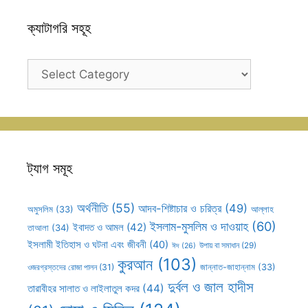
ক্যাটাগরি সহূহ
ক্যাটাগরি
সহূহ
ট্যাগ সমূহ
অর্থনীতি
(55)
আদব-শিষ্টাচার ও চরিত্র
(49)
আল্লাহ
অমুসলিম
(33)
ইসলাম-মুসলিম ও দাওয়াহ
(60)
ইবাদত ও আমল
(42)
তাআলা
(34)
ইসলামী ইতিহাস ও ঘটনা এবং জীবনী
(40)
উপায় বা সমাধান
(29)
ঈদ
(26)
কুরআন
(103)
ওজরগ্রস্তদের রোজা পালন
(31)
জান্নাত-জাহান্নাম
(33)
দুর্বল ও জাল হাদীস
তারাবীহর সালাত ও লাইলাতুল কদর
(44)