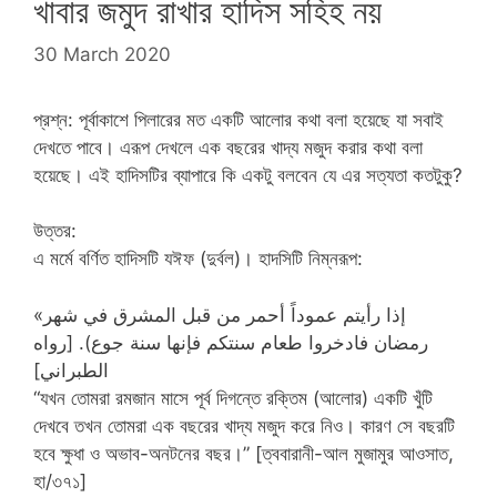
খাবার জমুদ রাখার হাদিস সহিহ নয়
30 March 2020
প্রশ্ন: পূর্বাকাশে পিলারের মত একটি আলোর কথা বলা হয়েছে যা সবাই
দেখতে পাবে। এরূপ দেখলে এক বছরের খাদ্য মজুদ করার কথা বলা
হয়েছে। এই হাদিসটির ব্যাপারে কি একটু বলবেন যে এর সত্যতা কতটুকু?
উত্তর:
এ মর্মে বর্ণিত হাদিসটি যঈফ (দুর্বল)। হাদসিটি নিম্নরূপ:
«إذا رأيتم عموداً أحمر من قبل المشرق في شهر
رمضان فادخروا طعام سنتكم فإنها سنة جوع). [رواه
الطبراني]
“যখন তোমরা রমজান মাসে পূর্ব দিগন্তে রক্তিম (আলোর) একটি খুঁটি
দেখবে তখন তোমরা এক বছরের খাদ্য মজুদ করে নিও। কারণ সে বছরটি
হবে ক্ষুধা ও অভাব-অনটনের বছর।” [ত্ববারানী-আল মুজামুর আওসাত,
হা/৩৭১]