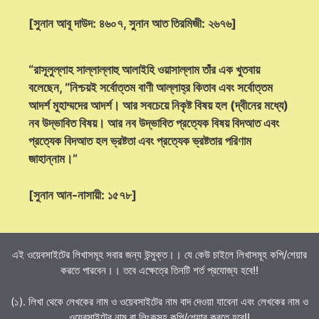
[সুনান আবূ দাউদ: ৪৬০৭, সুনান আত তিরমিজী: ২৬৭৬]
“রাসূলুল্লাহ সাল্লাল্লাহু আলাইহি ওয়াসাল্লাম তাঁর এক খুতবায়
বলেছেন, “নিশ্চয়ই সর্বোত্তম বাণী আল্লাহ্‌র কিতাব এবং সর্বোত্তম
আদর্শ মুহাম্মদের আদর্শ। আর সবচেয়ে নিকৃষ্ট বিষয় হল (দ্বীনের মধ্যে)
নব উদ্ভাবিত বিষয়। আর নব উদ্ভাবিত প্রত্যেক বিষয় বিদআত এবং
প্রত্যেক বিদআত হল ভ্রষ্টতা এবং প্রত্যেক ভ্রষ্টতার পরিণাম
জাহান্নাম।”
[সুনান আন-নাসায়ী: ১৫৭৮]
এই ওয়েবসাইটের লিখাসমূহ সবার জন্য উন্মুক্ত।। যে কেউ চাইলে লিখাসমূহ কপি/শেয়ার
করতে পারবেন।। তবে এক্ষেত্রে তিনটি শর্ত প্রযোজ্য হবে!!
(১). লিখা থেকে লেখকের নাম ও ওয়েবসাইটের নাম বাদ দেওয়া যাবেনা এবং লেখকের নাম ও
ওয়েবসাইটের নাম বা লিংকসহ কপি/শেয়ার করতে হবে!!