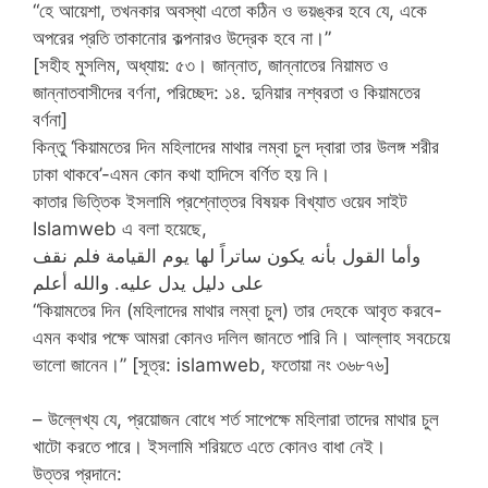
“হে আয়েশা, তখনকার অবস্থা এতো কঠিন ও ভয়ঙ্কর হবে যে, একে
অপরের প্রতি তাকানোর কল্পনারও উদ্রেক হবে না।”
[সহীহ মুসলিম, অধ্যায়: ৫৩। জান্নাত, জান্নাতের নিয়ামত ও
জান্নাতবাসীদের বর্ণনা, পরিচ্ছেদ: ১৪. দুনিয়ার নশ্বরতা ও কিয়ামতের
বর্ণনা]
কিন্তু ‘কিয়ামতের দিন মহিলাদের মাথার লম্বা চুল দ্বারা তার উলঙ্গ শরীর
ঢাকা থাকবে’-এমন কোন কথা হাদিসে বর্ণিত হয় নি।
কাতার ভিত্তিক ইসলামি প্রশ্নোত্তর বিষয়ক বিখ্যাত ওয়েব সাইট
Islamweb এ বলা হয়েছে,
وأما القول بأنه يكون ساتراً لها يوم القيامة فلم نقف
على دليل يدل عليه. والله أعلم
“কিয়ামতের দিন (মহিলাদের মাথার লম্বা চুল) তার দেহকে আবৃত করবে-
এমন কথার পক্ষে আমরা কোনও দলিল জানতে পারি নি। আল্লাহ সবচেয়ে
ভালো জানেন।” [সূত্র: islamweb, ফতোয়া নং ৩৬৮৭৬]
– উল্লেখ্য যে, প্রয়োজন বোধে শর্ত সাপেক্ষে মহিলারা তাদের মাথার চুল
খাটো করতে পারে। ইসলামি শরিয়তে এতে কোনও বাধা নেই।
উত্তর প্রদানে: