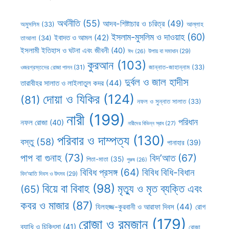
অর্থনীতি
(55)
আদব-শিষ্টাচার ও চরিত্র
(49)
আল্লাহ
অমুসলিম
(33)
ইসলাম-মুসলিম ও দাওয়াহ
(60)
ইবাদত ও আমল
(42)
তাআলা
(34)
ইসলামী ইতিহাস ও ঘটনা এবং জীবনী
(40)
উপায় বা সমাধান
(29)
ঈদ
(26)
কুরআন
(103)
ওজরগ্রস্তদের রোজা পালন
(31)
জান্নাত-জাহান্নাম
(33)
দুর্বল ও জাল হাদীস
তারাবীহর সালাত ও লাইলাতুল কদর
(44)
দোয়া ও যিকির
(124)
(81)
নফল ও সুন্নাত সালাত
(33)
নারী
(199)
পরিধান
নফল রোজা
(40)
নারীদের বিভিন্ন স্রাব
(27)
পরিবার ও দাম্পত্য
(130)
বস্তু
(58)
পানাহার
(39)
পাপ বা গুনাহ
(73)
বিদ’আত
(67)
পিতা-মাতা
(35)
পুরুষ
(26)
বিবিধ প্রসঙ্গ
(64)
বিবিধ বিধি-বিধান
বিদ’আতি দিবস ও উৎসব
(29)
বিয়ে বা বিবাহ
(98)
মৃত্যু ও মৃত ব্যক্তি এবং
(65)
কবর ও মাজার
(87)
যিলহজ্জ-কুরবানী ও আরাফা দিবস
(44)
রোগ
রোজা ও রমজান
(179)
ব্যাধি ও চিকিৎসা
(41)
রোজা