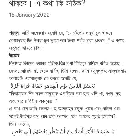
থাকবে। এ কথা কি সঠিক?
15 January 2022
প্রশ্ন
: আমি অনেকবার শুনেছি যে, “যে মহিলার লম্বা চুল থাকবে
কেয়ামতের দিন উক্ত চুল দ্বারা তার উলঙ্গ শরীর ঢাকা থাকবে।” এ কথার
সত্যতা জানতে চাই।
উত্তর
:
কিয়ামত দিবসের ভয়াবহ পরিস্থিতির কথা বিভিন্ন হাদিসে বর্ণিত হয়েছে।
যেমন: আয়েশা রা. থেকে বর্ণিত, তিনি বলেন, আমি রসূলুল্লাহ সাল্লাল্লাহু
আলাইহি ওয়াসাল্লাম কে বলতে শুনেছি যে,
يُحْشَرُ النَّاسُ يَوْمَ الْقِيَامَةِ حُفَاةً عُرَاةً غُرْلاً ‏
“কিয়ামতের দিন সকল মানুষকে একত্রিত করা হবে খালি পা, নগ্ন দেহ
এবং খাতনা বিহীন অবস্থায়।”
এ কথা শুনে আমি বললাম, হে আল্লাহর রসূল! পুরুষ এবং মহিলা এক
সঙ্গেই উত্থিত হবে আর তারা পরস্পর একে অপরের প্রতি তাকাবে?
তিনি বললেন,
‏ يَا عَائِشَةُ الأَمْرُ أَشَدُّ مِنْ أَنْ يَنْظُرَ بَعْضُهُمْ إِلَى بَعْضٍ ‏‏ ‏