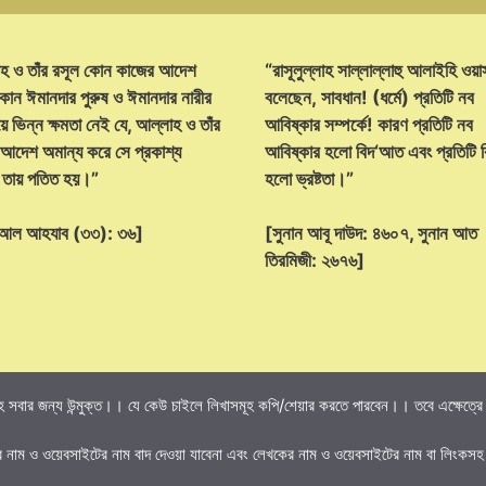
হ ও তাঁর রসূল কোন কাজের আদেশ
“রাসূলুল্লাহ সাল্লাল্লাহু আলাইহি ওয়া
োন ঈমানদার পুরুষ ও ঈমানদার নারীর
বলেছেন, সাবধান! (ধর্মে) প্রতিটি নব
ে ভিন্ন ক্ষমতা নেই যে, আল্লাহ ও তাঁর
আবিষ্কার সম্পর্কে! কারণ প্রতিটি নব
 আদেশ অমান্য করে সে প্রকাশ্য
আবিষ্কার হলো বিদ‘আত এবং প্রতিটি
্ট তায় পতিত হয়।”
হলো ভ্রষ্টতা।”
হ আল আহযাব (৩৩): ৩৬]
[সুনান আবূ দাউদ: ৪৬০৭, সুনান আত
তিরমিজী: ২৬৭৬]
 সবার জন্য উন্মুক্ত।। যে কেউ চাইলে লিখাসমূহ কপি/শেয়ার করতে পারবেন।। তবে এক্ষেত্রে তি
র নাম ও ওয়েবসাইটের নাম বাদ দেওয়া যাবেনা এবং লেখকের নাম ও ওয়েবসাইটের নাম বা লিংকসহ