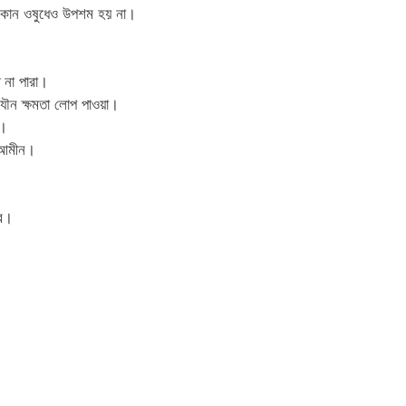
যা কোন ওষুধেও উপশম হয় না।
 না পারা।
 যৌন ক্ষমতা লোপ পাওয়া।
ি।
 আমীন।
রব।