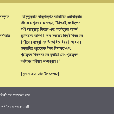
সাল্লাম
“রাসূলুল্লাহ সাল্লাল্লাহু আলাইহি ওয়াসাল্লাম
তাঁর এক খুতবায় বলেছেন, “নিশ্চয়ই সর্বোত্তম
বাণী আল্লাহ্‌র কিতাব এবং সর্বোত্তম আদর্শ
 বিদ‘আত
মুহাম্মদের আদর্শ। আর সবচেয়ে নিকৃষ্ট বিষয় হল
(দ্বীনের মধ্যে) নব উদ্ভাবিত বিষয়। আর নব
উদ্ভাবিত প্রত্যেক বিষয় বিদআত এবং
প্রত্যেক বিদআত হল ভ্রষ্টতা এবং প্রত্যেক
ভ্রষ্টতার পরিণাম জাহান্নাম।”
[সুনান আন-নাসায়ী: ১৫৭৮]
নটি শর্ত প্রযোজ্য হবে!!
 কপি/শেয়ার করতে হবে!!