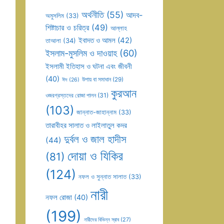
অর্থনীতি
(55)
আদব-
অমুসলিম
(33)
শিষ্টাচার ও চরিত্র
(49)
আল্লাহ
ইবাদত ও আমল
(42)
তাআলা
(34)
ইসলাম-মুসলিম ও দাওয়াহ
(60)
ইসলামী ইতিহাস ও ঘটনা এবং জীবনী
(40)
উপায় বা সমাধান
(29)
ঈদ
(26)
কুরআন
ওজরগ্রস্তদের রোজা পালন
(31)
(103)
জান্নাত-জাহান্নাম
(33)
তারাবীহর সালাত ও লাইলাতুল কদর
দুর্বল ও জাল হাদীস
(44)
দোয়া ও যিকির
(81)
(124)
নফল ও সুন্নাত সালাত
(33)
নারী
নফল রোজা
(40)
(199)
নারীদের বিভিন্ন স্রাব
(27)