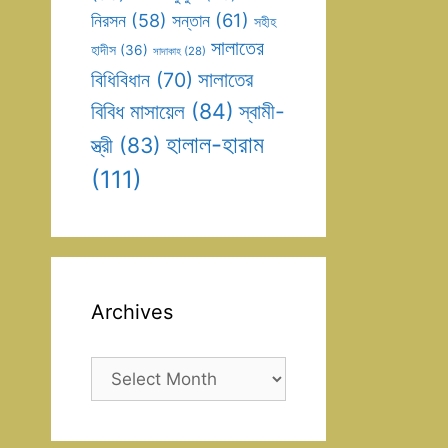
সন্তান
(61)
নিরসন
(58)
সহীহ
সালাতের
হাদীস
(36)
সাদাকাহ
(28)
সালাতের
বিধিবিধান
(70)
বিবিধ মাসায়েল
(84)
স্বামী-
হালাল-হারাম
স্ত্রী
(83)
(111)
Archives
Archives