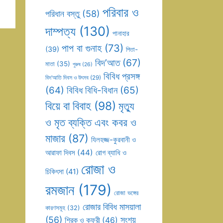
পরিবার ও
পরিধান বস্তু
(58)
দাম্পত্য
(130)
পানাহার
পাপ বা গুনাহ
(73)
(39)
পিতা-
বিদ’আত
(67)
মাতা
(35)
পুরুষ
(26)
বিবিধ প্রসঙ্গ
বিদ’আতি দিবস ও উৎসব
(29)
(64)
বিবিধ বিধি-বিধান
(65)
বিয়ে বা বিবাহ
(98)
মৃত্যু
ও মৃত ব্যক্তি এবং কবর ও
মাজার
(87)
যিলহজ্জ-কুরবানী ও
আরাফা দিবস
(44)
রোগ ব্যাধি ও
রোজা ও
চিকিৎসা
(41)
রমজান
(179)
রোজা ভঙ্গের
রোজার বিবিধ মাসয়ালা
কারণসমূহ
(32)
(56)
সংশয়
শিরক ও কুফুরী
(46)