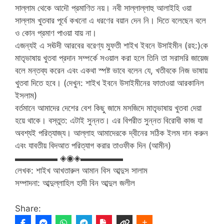
সাল্লাম থেকে আদৌ প্রমাণিত নয়। নবী সাল্লাল্লাহু আলাইহি ওয়া
সাল্লাম খুতবার পূর্বে কখনো এ ধরণের বয়ান দেন নি। দিতে বলেছেন বলে
ও কোন প্রমাণ পাওয়া যায় না।
এজন্যই এ সঊদী আরবের বরেণ্য মুফতী শাইখ ইবনে উসাইমীন (রহ:)কে
মাতৃভাষায় খুতবা প্রদান সম্পর্কে সওয়াল করা হলে তিনি তা সরাসরি জায়েজ
বলে মন্তব্য করেন এবং একথা স্পষ্ট ভাবে বলেন যে, খতীবকে নিজ ভাষায়
খুতবা দিতে হবে। (দেখুন: শাইখ ইবনে উসাইমীনের ফাতাওয়া আরকানিল
ইসলাম)
বর্তমানে আমাদের দেশের বেশ কিছু জামে মসজিদে মাতৃভাষায় খুতবা দেয়া
হয়ে থাকে। বস্তুত: এটাই সুন্নত। এর বিপরীত সুন্নত বিরোধী কাজ যা
অবশ্যই পরিত্যাজ্য। আল্লাহ আমাদেরকে দ্বীনের সঠিক ইলম দান করুন
এবং যাবতীয় বিদআত পরিত্যাগ করার তাওফীক দিন (আমীন)
▬▬▬▬▬ ◈◉◈▬▬▬▬▬
লেখক: শাইখ আখতারুল আমান বিস আব্দুস সালাম
সম্পাদনা: আব্দুল্লাহিল হাদী বিন আব্দুল জলীল
Share: