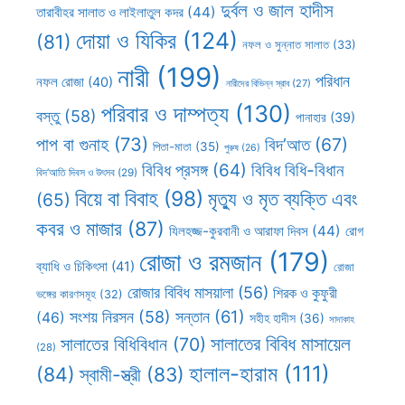
দুর্বল ও জাল হাদীস
তারাবীহর সালাত ও লাইলাতুল কদর
(44)
দোয়া ও যিকির
(124)
(81)
নফল ও সুন্নাত সালাত
(33)
নারী
(199)
পরিধান
নফল রোজা
(40)
নারীদের বিভিন্ন স্রাব
(27)
পরিবার ও দাম্পত্য
(130)
বস্তু
(58)
পানাহার
(39)
পাপ বা গুনাহ
(73)
বিদ’আত
(67)
পিতা-মাতা
(35)
পুরুষ
(26)
বিবিধ প্রসঙ্গ
(64)
বিবিধ বিধি-বিধান
বিদ’আতি দিবস ও উৎসব
(29)
বিয়ে বা বিবাহ
(98)
মৃত্যু ও মৃত ব্যক্তি এবং
(65)
কবর ও মাজার
(87)
যিলহজ্জ-কুরবানী ও আরাফা দিবস
(44)
রোগ
রোজা ও রমজান
(179)
ব্যাধি ও চিকিৎসা
(41)
রোজা
রোজার বিবিধ মাসয়ালা
(56)
শিরক ও কুফুরী
ভঙ্গের কারণসমূহ
(32)
সন্তান
(61)
সংশয় নিরসন
(58)
(46)
সহীহ হাদীস
(36)
সাদাকাহ
সালাতের বিবিধ মাসায়েল
সালাতের বিধিবিধান
(70)
(28)
হালাল-হারাম
(111)
(84)
স্বামী-স্ত্রী
(83)