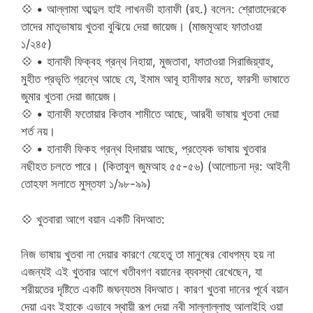
💠
• আল্লামা আব্দুল হাই লাখনভী হানাফী (রহ.) বলেন: শ্রোতাদেরকে
তাদের মাতৃভাষায় খুতবা বুঝিয়ে দেয়া জায়েজ। (মাজমূআহ ফাতাওয়া
১/২৪৫)
💠
• হানাফী ফিক্বহ গ্রন্থ নিহায়া, মুজতাবা, ফাতাওয়া সিরাজিয়্যাহ,
মুহীত প্রভৃতি গ্রন্থে আছে যে, ইমাম আবূ হানীফার মতে, ফারসী ভাষাতে
জুমার খুতবা দেয়া জায়েজ।
💠
• হানাফী ফতোয়ার কিতাব শামীতে আছে, আরবী ভাষায় খুতবা দেয়া
শর্ত নয়।
💠
• হানাফী ফিকহ গ্রন্থ হিদায়ায় আছে, প্রত্যেক ভাষায় খুতবার
নছীহত চলতে পারে। (কিতাবুল জুমআহ ৫৫-৫৬) (আলোচনা দ্র: আইনী
তোহফা সলাতে মুস্তফা ১/৯৮-৯৯)
💠
খুতবারা আগে বয়ান একটি বিদআত:
নিজ ভাষায় খুতবা না দেয়ার কারণে যেহেতু তা মানুষের বোধগম্য হয় না
এজন্যই এই খুতবার আগে খতীবগণ বয়ানের ব্যবস্থা রেখেছেন, যা
শরীয়তের দৃষ্টিতে একটি জঘন্যতম বিদআত। কারণ খুতবা দানের পূর্বে বয়ান
দেয়া এবং ইহাকে এভাবে স্থায়ী রূপ দেয়া নবী সাল্লাল্লাহু আলাইহি ওয়া