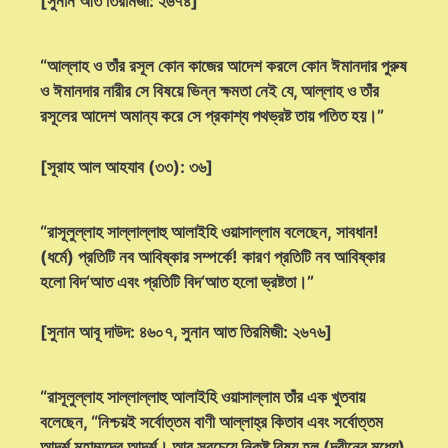
[সুনান আত তিরমিজী: ২৬৭৪]
“আল্লাহ ও তাঁর রসূল কোন কাজের আদেশ করলে কোন ঈমানদার পুরুষ
ও ঈমানদার নারীর সে বিষয়ে ভিন্ন ক্ষমতা নেই যে, আল্লাহ ও তাঁর
রসূলের আদেশ অমান্য করে সে প্রকাশ্য পথভ্রষ্ট তায় পতিত হয়।”
[সূরাহ আল আহযাব (৩৩): ৩৬]
“রাসূলুল্লাহ সাল্লাল্লাহু আলাইহি ওয়াসাল্লাম বলেছেন, সাবধান!
(ধর্মে) প্রতিটি নব আবিষ্কার সম্পর্কে! কারণ প্রতিটি নব আবিষ্কার
হলো বিদ‘আত এবং প্রতিটি বিদ‘আত হলো ভ্রষ্টতা।”
[সুনান আবূ দাউদ: ৪৬০৭, সুনান আত তিরমিজী: ২৬৭৬]
“রাসূলুল্লাহ সাল্লাল্লাহু আলাইহি ওয়াসাল্লাম তাঁর এক খুতবায়
বলেছেন, “নিশ্চয়ই সর্বোত্তম বাণী আল্লাহ্‌র কিতাব এবং সর্বোত্তম
আদর্শ মুহাম্মদের আদর্শ। আর সবচেয়ে নিকৃষ্ট বিষয় হল (দ্বীনের মধ্যে)