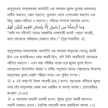
রাসূলুল্লাহ সাল্লাল্লাহু আলাইহি ওয়া সাল্লাম জুমার খুতবায় আল্লাহর
তারীফ করতেন, দরুদ পড়তেন, কুরআন থেকে তেলাওয়াত করতেন এবং
কিছু ওয়াজ-নছীহত ও করতেন। নবীদের সম্পর্কে আল্লাহ বলেন:
وَمَا أَرْسَلْنَا مِن رَّسُولٍ إِلَّا بِلِسَانِ قَوْمِهِ لِيُبَيِّنَ لَهُمْ
“আমি সব নবীকেই তাদের স্বজাতির ভাষাভাষী করেই প্রেরণ করেছি,
যাতে তাদেরকে পরিষ্কার বোঝাতে পারে।” (সূরা ইবরাহীম: ৪)
রসুলুল্লাহর সাল্লাল্লাহু আলাইহি ওয়া সাল্লাম মাতৃভাষা যেহেতু আরবী
ছিল এবং ছাহাবীদেরও ভাষা আরবী ছিল, তাই তিনি আরবীতেই তাদেরকে
নছীহত করতেন। এখন যারা নবীজির নায়েব হয়ে জুমার খুতবা দিবেন
তাদেরকেও উল্লেখিত আয়াত ও হাদীছ অনুসারে তাদের শ্রোতাদের উদ্দেশ্যে
মাতৃভাষায় খুতবা দেয়াটা শরীয়ত সম্মত এবং যুক্তি সংগত।
💠
• এই কারণেই ইমাম শাফেয়ী (রহ.) বলেন: প্রত্যেক খতীবকে জুমার
সময় তাঁর মাতৃভাষায় ওয়াজ করা ওয়াজিব বা অবশ্য কর্তব্য। (তানক্বীহুর
রুওয়াত ১/২৬৪)
💠
• আল্লামা তাহাভী হানাফী বলেন: জুমার খুতবা আরবী জানলেও
ফারসী ভাষায়ও চলবে। (হাশিয়া তাহতাবী আলা মারাক্বিল ফালাহ ২৭)