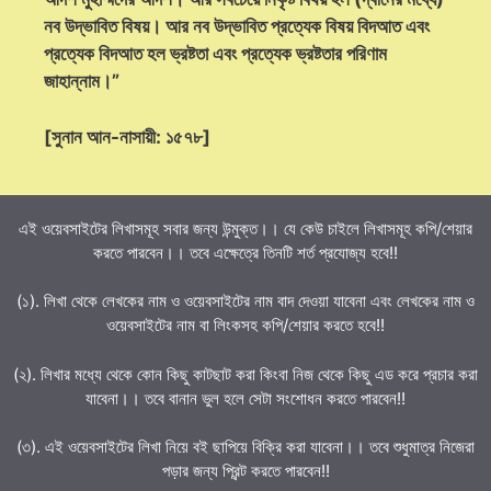
নব উদ্ভাবিত বিষয়। আর নব উদ্ভাবিত প্রত্যেক বিষয় বিদআত এবং
প্রত্যেক বিদআত হল ভ্রষ্টতা এবং প্রত্যেক ভ্রষ্টতার পরিণাম
জাহান্নাম।”
[সুনান আন-নাসায়ী: ১৫৭৮]
এই ওয়েবসাইটের লিখাসমূহ সবার জন্য উন্মুক্ত।। যে কেউ চাইলে লিখাসমূহ কপি/শেয়ার
করতে পারবেন।। তবে এক্ষেত্রে তিনটি শর্ত প্রযোজ্য হবে!!
(১). লিখা থেকে লেখকের নাম ও ওয়েবসাইটের নাম বাদ দেওয়া যাবেনা এবং লেখকের নাম ও
ওয়েবসাইটের নাম বা লিংকসহ কপি/শেয়ার করতে হবে!!
(২). লিখার মধ্যে থেকে কোন কিছু কাটছাট করা কিংবা নিজ থেকে কিছু এড করে প্রচার করা
যাবেনা।। তবে বানান ভুল হলে সেটা সংশোধন করতে পারবেন!!
(৩). এই ওয়েবসাইটের লিখা নিয়ে বই ছাপিয়ে বিক্রি করা যাবেনা।। তবে শুধুমাত্র নিজেরা
পড়ার জন্য প্রিন্ট করতে পারবেন!!