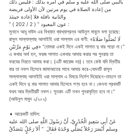
بالنبي صلى الله عليه و سلم في أمره بذلك : فليس ذلك
من إعادة الصلاة في يوم مرتين لأن الأولى فريضة
والثانية نافلة فلا إعادة حينئذ
” عون المعبود ” ( 2 / 202 ) :
সুনানে আবু দাউদ এর বিখ্যাত ব্যাখ্যাগ্রন্থ আউনুল মাবুদে বলা হয়েছে:
রাসুল সাল্লাল্লাহু আলাইহি ওয়া সাল্লাম এর বাণী: «لَا تُصَلُّوا صَلَاةً
فِي يَوْمٍ مَرَّتَيْنِ» “তোমরা একই দিনে একই সালাত দু বার পড়ো না।”
এ কথার অর্থ হল, ফরজ সালাত একবার আদায় করার পর পুনরায় তা
ফরযের নিয়তে আদায় করা। (এটি জায়েজ নয়)। তবে কেউ যদি দ্বিতীয়
বার তা নফল হিসেবে জামাআতের সাথে আদায় করে-যেমনটি রাসূল
সাল্লাল্লাহু আলাইহি ওয়া সাল্লাম এ বিষয়ে নির্দেশ দিয়েছেন-তাহলে তা
একই দিনে দু বার সালাত আদায় হিসেবে গণ্য হবে না। কেননা প্রথমটি
ফরয আর দ্বিতীয়টি নফল। সুতরাং এটি তখন পুনরাবৃত্তি হবে না।”
(আউনুল মাবুদ ২/২০২)
➧ আরেকটি হাদিস:
عَنْ أَبِي سَعِيدٍ الْخُدْرِيِّ، أَنَّ رَسُولَ اللَّهِ صلى الله عليه
وسلم أَبْصَرَ رَجُلاً يُصَلِّي وَحْدَهُ فَقَالَ ‏ “‏ أَلاَ رَجُلٌ يَتَصَدَّقُ