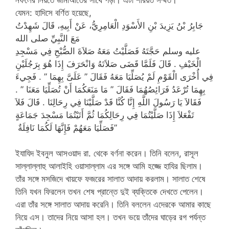
যেমন: হাদিসে বর্ণিত হয়েছে,
جَابِرُ بْنُ يَزِيدَ بْنِ الأَسْوَدِ الْعَامِرِيُّ، عَنْ أَبِيهِ، قَالَ شَهِدْتُ
مَعَ النَّبِيِّ صلى الله
عليه وسلم حَجَّتَهُ فَصَلَّيْتُ مَعَهُ صَلاَةَ الصُّبْحِ فِي مَسْجِدِ
الْخَيْفِ ‏.‏ قَالَ فَلَمَّا قَضَى صَلاَتَهُ وَانْحَرَفَ إِذَا هُوَ بِرَجُلَيْنِ
فِي أُخْرَى الْقَوْمِ لَمْ يُصَلِّيَا مَعَهُ فَقَالَ ‏”‏ عَلَىَّ بِهِمَا ‏”‏ ‏.‏ فَجِيءَ
بِهِمَا تُرْعَدُ فَرَائِصُهُمَا فَقَالَ ‏”‏ مَا مَنَعَكُمَا أَنْ تُصَلِّيَا مَعَنَا ‏”‏ ‏.‏
فَقَالاَ يَا رَسُولَ اللَّهِ إِنَّا كُنَّا قَدْ صَلَّيْنَا فِي رِحَالِنَا ‏.‏ قَالَ فَلاَ
تَفْعَلاَ إِذَا صَلَّيْتُمَا فِي رِحَالِكُمَا ثُمَّ أَتَيْتُمَا مَسْجِدَ جَمَاعَةٍ
فَصَلِّيَا مَعَهُمْ فَإِنَّهَا لَكُمَا نَافِلَةٌ ‏”
ইযাযিদ ইবনুল আসওয়াদ রা. থেকে বর্ণনা করেন। তিনি বলেন, রাসূল
সাল্লাল্লাহু আলাইহি ওয়াসাল্লাম এর সঙ্গে আমি হজ্জে হাযির ছিলাম।
তাঁর সঙ্গে মসজিদে খায়ফে ফজরের সালাত আদায় করলাম। সালাত শেষে
তিনি যখন ফিরলেন তখন শেষ প্রান্তে দুই ব্যক্তিকে দেখতে পেলেন।
এরা তাঁর সঙ্গে সালাত আদায় করেনি। তিনি বললেন এদেরকে আমার কাছে
নিয়ে এস। তাদের নিয়ে আসা হল। তখন ভয়ে তাঁদের ঘাড়ের রগ পর্যন্ত