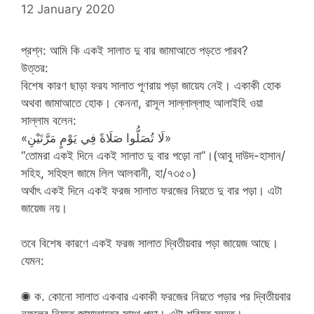
12 January 2020
প্রশ্ন: আমি কি একই সালাত দু বার জামাআতে পড়তে পারব?
উত্তর:
বিশেষ কারণ ছাড়া ফরয সালাত পূণরায় পড়া জায়েয নেই। একাকী হোক
অথবা জামাআতে হোক। কেননা, রাসূল সাল্লাল্লাহু আলাইহি ওয়া
সাল্লাম বলেন:
«لَا تُصَلُّوا صَلَاةً فِي يَوْمٍ مَرَّتَيْنِ»
“তোমরা একই দিনে একই সালাত দু বার পড়ো না”।(আবু দাউদ-হাসান/
সহিহ, সহিহুল জামে লিল আলবানী, হা/৭৩৫০)
অর্থাৎ একই দিনে একই ফরজ সালাত ফরজের নিয়তে দু বার পড়া। এটা
জায়েজ নয়।
তবে বিশেষ কারণে একই ফরজ সালাত দ্বিতীয়বার পড়া জায়েজ আছে।
যেমন:
◉ ক. কোনো সালাত একবার একাকী ফরজের নিয়তে পড়ার পর দ্বিতীয়বার
নফলের নিয়তে জামাআতের সাথে পড়া। এটা শরিয়ত সম্মত।