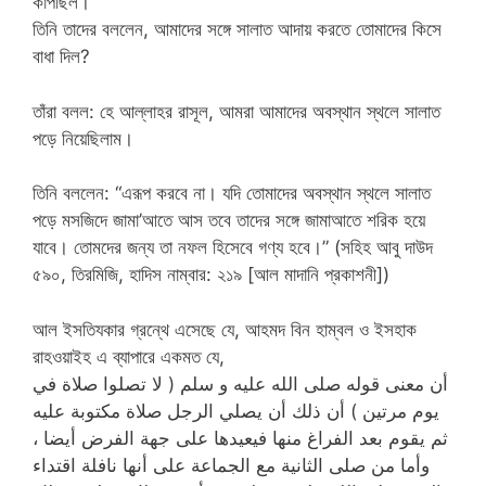
কাঁপছিল।
তিনি তাদের বললেন, আমাদের সঙ্গে সালাত আদায় করতে তোমাদের কিসে
বাধা দিল?
তাঁরা বলল: হে আল্লাহর রাসূল, আমরা আমাদের অবস্থান স্থলে সালাত
পড়ে নিয়েছিলাম।
তিনি বললেন: “এরূপ করবে না। যদি তোমাদের অবস্থান স্থলে সালাত
পড়ে মসজিদে জামা’আতে আস তবে তাদের সঙ্গে জামাআতে শরিক হয়ে
যাবে। তোমদের জন্য তা নফল হিসেবে গণ্য হবে।” (সহিহ আবু দাউদ
৫৯০, তিরমিজি, হাদিস নাম্বার: ২১৯ [আল মাদানি প্রকাশনী])
আল ইসতিযকার গ্রন্থে এসেছে যে, আহমদ বিন হাম্বল ও ইসহাক
রাহওয়াইহ এ ব্যাপারে একমত যে,
أن معنى قوله صلى الله عليه و سلم ( لا تصلوا صلاة في
يوم مرتين ) أن ذلك أن يصلي الرجل صلاة مكتوبة عليه
ثم يقوم بعد الفراغ منها فيعيدها على جهة الفرض أيضا ،
وأما من صلى الثانية مع الجماعة على أنها نافلة اقتداء