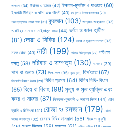
ইসলাম-মুসলিম ও দাওয়াহ
(60)
ইবাদত ও আমল
(42)
তাআলা
(34)
ইসলামী ইতিহাস ও ঘটনা এবং জীবনী
(40)
উপায় বা সমাধান
(29)
ঈদ
(26)
কুরআন
(103)
ওজরগ্রস্তদের রোজা পালন
(31)
জান্নাত-জাহান্নাম
(33)
দুর্বল ও জাল হাদীস
তারাবীহর সালাত ও লাইলাতুল কদর
(44)
দোয়া ও যিকির
(124)
(81)
নফল ও সুন্নাত সালাত
(33)
নারী
(199)
পরিধান
নফল রোজা
(40)
নারীদের বিভিন্ন স্রাব
(27)
পরিবার ও দাম্পত্য
(130)
বস্তু
(58)
পানাহার
(39)
পাপ বা গুনাহ
(73)
বিদ’আত
(67)
পিতা-মাতা
(35)
পুরুষ
(26)
বিবিধ প্রসঙ্গ
(64)
বিবিধ বিধি-বিধান
বিদ’আতি দিবস ও উৎসব
(29)
বিয়ে বা বিবাহ
(98)
মৃত্যু ও মৃত ব্যক্তি এবং
(65)
কবর ও মাজার
(87)
যিলহজ্জ-কুরবানী ও আরাফা দিবস
(44)
রোগ
রোজা ও রমজান
(179)
ব্যাধি ও চিকিৎসা
(41)
রোজা
রোজার বিবিধ মাসয়ালা
(56)
শিরক ও কুফুরী
ভঙ্গের কারণসমূহ
(32)
সন্তান
(61)
সংশয় নিরসন
(58)
(46)
সহীহ হাদীস
(36)
সাদাকাহ