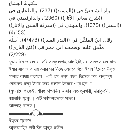
مكتوبةُ العِشاءِ
واه الشافعيُّ في ((المسند)) (237)، والطحاوي في
((شرح معاني الآثار)) (2360)، والدارقطني في
((السنن)) (1075)، والبيهقي في ((معرفة السنن والآثار))
(4/153)
وقال ابنُ الملقِّن في ((البدر المنير)) (4/476): أصلُه
متَّفق عليه، وصححه ابن حجر في ((فتح الباري))
(2/229).
মুআয বিন জাবাল রা. নবি সাল্লাল্লাহু আলাইহি ওয়া সাল্লাম এর সাথে
ইশার সালাত আদায় করার পর নিজে গোত্রে গিয়ে ইমাম হিসেবে উক্ত
সালাত আদায় করতেন। এটি তার জন্য নফল হিসেবে আর অন্যান্য
লোকদের জন্য ইশার ফরয সালাত হিসেবে গণ্য হত।”
(মুসনাদে শাফেঈ, শারহু মাআনিল আসার লিত ত্বহাবী, দারাকুতনি,
বায়হাকি প্রমুখ। এটি সর্বসম্মতভাবে সহিহ)
আল্লাহু আলাম।
▬▬▬▬◢◯◣▬▬▬▬
উত্তর প্রদানে:
আব্দুল্লাহিল হাদী বিন আব্দুল জলীল