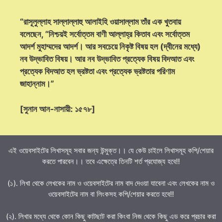
“রাসূলুল্লাহ সাল্লাল্লাহু আলাইহি ওয়াসাল্লাম তাঁর এক খুতবায়
বলেছেন, “নিশ্চয়ই সর্বোত্তম বাণী আল্লাহ্‌র কিতাব এবং সর্বোত্তম
আদর্শ মুহাম্মদের আদর্শ। আর সবচেয়ে নিকৃষ্ট বিষয় হল (দ্বীনের মধ্যে)
নব উদ্ভাবিত বিষয়। আর নব উদ্ভাবিত প্রত্যেক বিষয় বিদআত এবং
প্রত্যেক বিদআত হল ভ্রষ্টতা এবং প্রত্যেক ভ্রষ্টতার পরিণাম
জাহান্নাম।”
[সুনান আন-নাসায়ী: ১৫৭৮]
এই ওয়েবসাইটের লিখাসমূহ সবার জন্য উন্মুক্ত।। যে কেউ চাইলে লিখাসমূহ কপি/শেয়ার
করতে পারবেন।। তবে এক্ষেত্রে তিনটি শর্ত প্রযোজ্য হবে!!
(১). লিখা থেকে লেখকের নাম ও ওয়েবসাইটের নাম বাদ দেওয়া যাবেনা এবং লেখকের নাম ও
ওয়েবসাইটের নাম বা লিংকসহ কপি/শেয়ার করতে হবে!!
(২). লিখার মধ্যে থেকে কোন কিছু কাটছাট করা কিংবা নিজ থেকে কিছু এড করে প্রচার করা