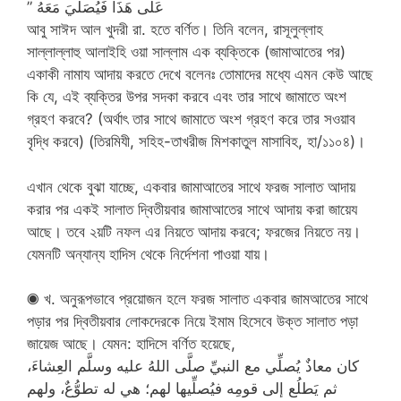
عَلَى هَذَا فَيُصَلِّيَ مَعَهُ ‏”‏
আবু সাঈদ আল খুদরী রা. হতে বর্ণিত। তিনি বলেন, রাসূলুল্লাহ
সাল্লাল্লাহু আলাইহি ওয়া সাল্লাম এক ব্যক্তিকে (জামাআতের পর)
একাকী নামায আদায় করতে দেখে বলেনঃ তোমাদের মধ্যে এমন কেউ আছে
কি যে, এই ব্যক্তির উপর সদকা করবে এবং তার সাথে জামাতে অংশ
গ্রহণ করবে? (অর্থাৎ তার সাথে জামাতে অংশ গ্রহণ করে তার সওয়াব
বৃদ্ধি করবে) (তিরমিযী, সহিহ-তাখরীজ মিশকাতুল মাসাবিহ, হা/১১০৪)।
এখান থেকে বুঝা যাচ্ছে, একবার জামাআতের সাথে ফরজ সালাত আদায়
করার পর একই সালাত দ্বিতীয়বার জামাআতের সাথে আদায় করা জায়েয
আছে। তবে ২য়টি নফল এর নিয়তে আদায় করবে; ফরজের নিয়তে নয়।
যেমনটি অন্যান্য হাদিস থেকে নির্দেশনা পাওয়া যায়।
◉ খ. অনুরূপভাবে প্রয়োজন হলে ফরজ সালাত একবার জামআতের সাথে
পড়ার পর দ্বিতীয়বার লোকদেরকে নিয়ে ইমাম হিসেবে উক্ত সালাত পড়া
জায়েজ আছে। যেমন: হাদিসে বর্ণিত হয়েছে,
كان معاذٌ يُصلِّي مع النبيِّ صلَّى اللهُ عليه وسلَّم العِشاءَ،
ثم يَطلُع إلى قومِه فيُصلِّيها لهم؛ هي له تطوُّعٌ، ولهم